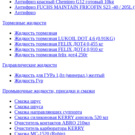
Антифриз красный Chemipro G12 готовый 10kg
Антифриз FUCHS MAINTAIN FRICOFIN S23 -40 / 205L (
Антифриз
Тормозные жидкости
Жидкость тормозная
Жидкость тормозная LUKOIL DOT 4.6 (0.91KG)
Жидкость тормозная FELIX ДОТ4 0,455 кг
Жидкость тормозная FELIX ДОТ4 0,910 кг
Жидкость тормозная felix дот4 250г
Гидравлические жидкости
Жидкость для ГУРа 1,0л (минерал.) желтый
Жидкость Гур
Промывочные жидкости, присадки и смазки
Смазка шрус
Смазка шруса
Смазка направляющих суппорта
Смазка силиконовая KERRY аэрозоль 520 мл
Очиститель контактов ABRO 210мл
Очиститель карбюратора KERRY
Смазка МС-1520 (Rubin)