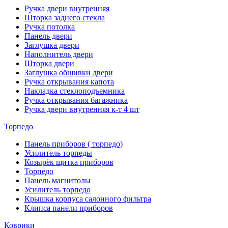
Ручка двери внутренняя
Шторка заднего стекла
Ручка потолка
Панель двери
Заглушка двери
Наполнитель двери
Шторка двери
Заглушка обшивки двери
Ручка открывания капота
Накладка стеклоподъемника
Ручка открывания багажника
Ручка двери внутренняя к-т 4 шт
Торпедо
Панель приборов ( торпедо)
Усилитель торпеды
Козырёк щитка приборов
Торпедо
Панель магнитолы
Усилитель торпедо
Крышка корпуса салонного фильтра
Клипса панели приборов
Коврики