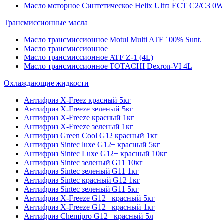
Масло моторное Синтетическое Helix Ultra ECT C2/C3 0W
Трансмиссионные масла
Масло трансмиссионное Motul Multi ATF 100% Sunt.
Масло трансмиссионное
Масло трансмиссионное ATF Z-1 (4L)
Масло трансмиссионное TOTACHI Dexron-VI 4L
Охлаждающие жидкости
Антифриз X-Freez красный 5кг
Антифриз X-Freeze зеленый 5кг
Антифриз X-Freeze красный 1кг
Антифриз X-Freeze зеленый 1кг
Антифриз Green Cool G12 красный 1кг
Антифриз Sintec luxe G12+ красный 5кг
Антифриз Sintec Luxe G12+ красный 10кг
Антифриз Sintec зеленый G11 10кг
Антифриз Sintec зеленый G11 1кг
Антифриз Sintec красный G12 1кг
Антифриз Sintec зеленый G11 5кг
Антифриз X-Freeze G12+ красный 5кг
Антифриз X-Freeze G12+ красный 1кг
Антифриз Chemipro G12+ красный 5л