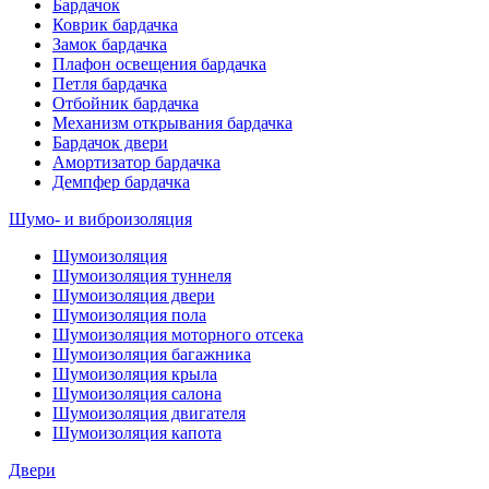
Бардачок
Коврик бардачка
Замок бардачка
Плафон освещения бардачка
Петля бардачка
Отбойник бардачка
Механизм открывания бардачка
Бардачок двери
Амортизатор бардачка
Демпфер бардачка
Шумо- и виброизоляция
Шумоизоляция
Шумоизоляция туннеля
Шумоизоляция двери
Шумоизоляция пола
Шумоизоляция моторного отсека
Шумоизоляция багажника
Шумоизоляция крыла
Шумоизоляция салона
Шумоизоляция двигателя
Шумоизоляция капота
Двери