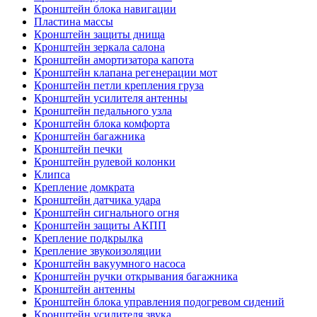
Кронштейн блока навигации
Пластина массы
Кронштейн защиты днища
Кронштейн зеркала салона
Кронштейн амортизатора капота
Кронштейн клапана регенерации мот
Кронштейн петли крепления груза
Кронштейн усилителя антенны
Кронштейн педального узла
Кронштейн блока комфорта
Кронштейн багажника
Кронштейн печки
Кронштейн рулевой колонки
Клипса
Крепление домкрата
Кронштейн датчика удара
Кронштейн сигнального огня
Кронштейн защиты АКПП
Крепление подкрылка
Крепление звукоизоляции
Кронштейн вакуумного насоса
Кронштейн ручки открывания багажника
Кронштейн антенны
Кронштейн блока управления подогревом сидений
Кронштейн усилителя звука