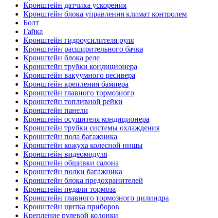
Кронштейн датчика ускорения
Кронштейн блока управления климат контролем
Болт
Гайка
Кронштейн гидроусилителя руля
Кронштейн расширительного бачка
Кронштейн блока реле
Кронштейн трубки кондиционера
Кронштейн вакуумного ресивера
Кронштейн крепления бампера
Кронштейн главного тормозного
Кронштейн топливной рейки
Кронштейн панели
Кронштейн осушителя кондиционера
Кронштейн трубки системы охлаждения
Кронштейн пола багажника
Кронштейн кожуха колесной нишы
Кронштейн видеомодуля
Кронштейн обшивки салона
Кронштейн полки багажника
Кронштейн блока предохранителей
Кронштейн педали тормоза
Кронштейн главного тормозного цилиндра
Кронштейн щитка приборов
Крепление рулевой колонки