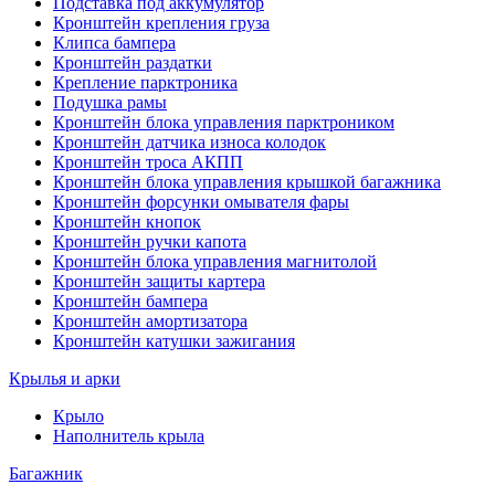
Подставка под аккумулятор
Кронштейн крепления груза
Клипса бампера
Кронштейн раздатки
Крепление парктроника
Подушка рамы
Кронштейн блока управления парктроником
Кронштейн датчика износа колодок
Кронштейн троса АКПП
Кронштейн блока управления крышкой багажника
Кронштейн форсунки омывателя фары
Кронштейн кнопок
Кронштейн ручки капота
Кронштейн блока управления магнитолой
Кронштейн защиты картера
Кронштейн бампера
Кронштейн амортизатора
Кронштейн катушки зажигания
Крылья и арки
Крыло
Наполнитель крыла
Багажник