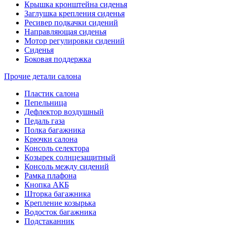
Крышка кронштейна сиденья
Заглушка крепления сиденья
Ресивер подкачки сидений
Направляющая сиденья
Мотор регулировки сидений
Сиденья
Боковая поддержка
Прочие детали салона
Пластик салона
Пепельница
Дефлектор воздушный
Педаль газа
Полка багажника
Крючки салона
Консоль селектора
Козырек солнцезащитный
Консоль между сидений
Рамка плафона
Кнопка АКБ
Шторка багажника
Крепление козырька
Водосток багажника
Подстаканник