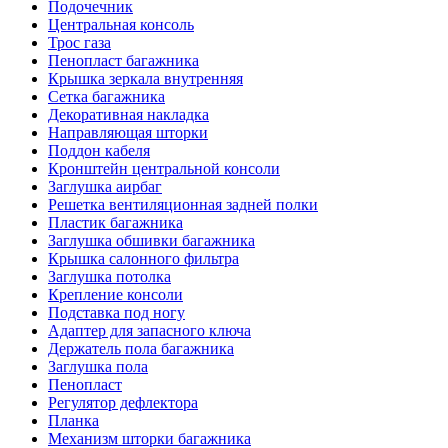
Подочечник
Центральная консоль
Трос газа
Пенопласт багажника
Крышка зеркала внутренняя
Сетка багажника
Декоративная накладка
Направляющая шторки
Поддон кабеля
Кронштейн центральной консоли
Заглушка аирбаг
Решетка вентиляционная задней полки
Пластик багажника
Заглушка обшивки багажника
Крышка салонного фильтра
Заглушка потолка
Крепление консоли
Подставка под ногу
Адаптер для запасного ключа
Держатель пола багажника
Заглушка пола
Пенопласт
Регулятор дефлектора
Планка
Механизм шторки багажника