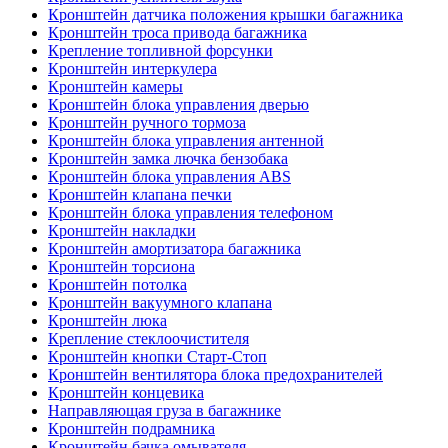
Кронштейн датчика положения крышки багажника
Кронштейн троса привода багажника
Крепление топливной форсунки
Кронштейн интеркулера
Кронштейн камеры
Кронштейн блока управления дверью
Кронштейн ручного тормоза
Кронштейн блока управления антенной
Кронштейн замка лючка бензобака
Кронштейн блока управления ABS
Кронштейн клапана печки
Кронштейн блока управления телефоном
Кронштейн накладки
Кронштейн амортизатора багажника
Кронштейн торсиона
Кронштейн потолка
Кронштейн вакуумного клапана
Кронштейн люка
Крепление стеклоочистителя
Кронштейн кнопки Старт-Стоп
Кронштейн вентилятора блока предохранителей
Кронштейн концевика
Направляющая груза в багажнике
Кронштейн подрамника
Кронштейн бачка омывателя