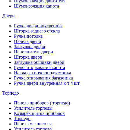
Шумоизоляция двигателя
Шумоизоляция капота
Двери
Ручка двери внутренняя
Шторка заднего стекла
Ручка потолка
Панель двери
Заглушка двери
Наполнитель двери
Шторка двери
Заглушка обшивки двери
Ручка открывания капота
Накладка стеклоподъемника
Ручка открывания багажника
Ручка двери внутренняя к-т 4 шт
Торпедо
Панель приборов ( торпедо)
Усилитель торпеды
Козырёк щитка приборов
Торпедо
Панель магнитолы
Усилитель торпедо