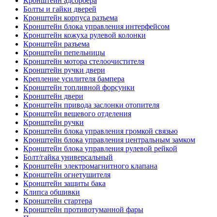
Кронштейн адсорбера
Болты и гайки дверей
Кронштейн корпуса разъема
Кронштейн блока управления интерфейсом
Кронштейн кожуха рулевой колонки
Кронштейн разъема
Кронштейн пепельницы
Кронштейн мотора стелоочистителя
Кронштейн ручки двери
Крепление усилителя бампера
Кронштейн топливной форсунки
Кронштейн двери
Кронштейн привода заслонки отопителя
Кронштейн вещевого отделения
Кронштейн ручки
Кронштейн блока управления громкой связью
Кронштейн блока управления центральным замком
Кронштейн блока управления рулевой рейкой
Болт/гайка универсальный
Кронштейн электромагнитного клапана
Кронштейн огнетушителя
Кронштейн защиты бака
Клипса обшивки
Кронштейн стартера
Кронштейн противотуманной фары