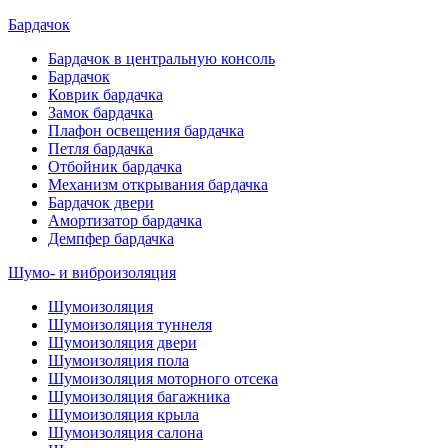
Бардачок
Бардачок в центральную консоль
Бардачок
Коврик бардачка
Замок бардачка
Плафон освещения бардачка
Петля бардачка
Отбойник бардачка
Механизм открывания бардачка
Бардачок двери
Амортизатор бардачка
Демпфер бардачка
Шумо- и виброизоляция
Шумоизоляция
Шумоизоляция туннеля
Шумоизоляция двери
Шумоизоляция пола
Шумоизоляция моторного отсека
Шумоизоляция багажника
Шумоизоляция крыла
Шумоизоляция салона