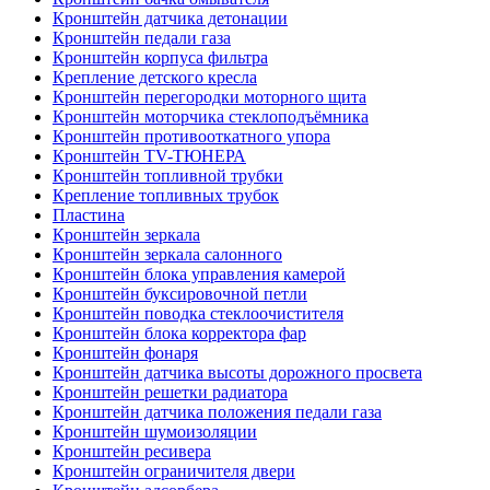
Кронштейн датчика детонации
Кронштейн педали газа
Кронштейн корпуса фильтра
Крепление детского кресла
Кронштейн перегородки моторного щита
Кронштейн моторчика стеклоподъёмника
Кронштейн противооткатного упора
Кронштейн TV-ТЮНЕРА
Кронштейн топливной трубки
Крепление топливных трубок
Пластина
Кронштейн зеркала
Кронштейн зеркала салонного
Кронштейн блока управления камерой
Кронштейн буксировочной петли
Кронштейн поводка стеклоочистителя
Кронштейн блока корректора фар
Кронштейн фонаря
Кронштейн датчика высоты дорожного просвета
Кронштейн решетки радиатора
Кронштейн датчика положения педали газа
Кронштейн шумоизоляции
Кронштейн ресивера
Кронштейн ограничителя двери