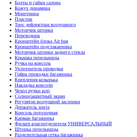
Болты и гайки салона
Кожух динамика
Монетница
Пластик
Трос дефлектора воздушного
Моторчик шторки
Переходник
Кронштейн блока Air bag
Кронштейн подстаканника
Моторчик шторки заднего стекла
Крышка пепельницы
Ручка на консоль
Уплотнитель проводки
Гофра проводки багажника
Крепления козырька
Накладка консоли
Чехол ручки кпп
Солнцезащитный экран
Регулятор воздушной заслонки
Держатель зонта
Консоль потолочная
Карман багажника
Фильтр влагоотделителя УНИВЕРСАЛЬНЫЙ
Шторка пепельницы
Разделительная сетка багажника