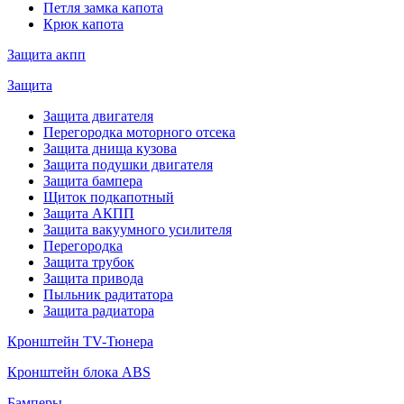
Петля замка капота
Крюк капота
Защита акпп
Защита
Защита двигателя
Перегородка моторного отсека
Защита днища кузова
Защита подушки двигателя
Защита бампера
Щиток подкапотный
Защита АКПП
Защита вакуумного усилителя
Перегородка
Защита трубок
Защита привода
Пыльник радитатора
Защита радиатора
Кронштейн TV-Тюнера
Кронштейн блока ABS
Бамперы