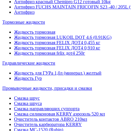
Антифриз красный Chemipro G12 готовый 10kg
Антифриз FUCHS MAINTAIN FRICOFIN S23 -40 / 205L (
Антифриз
Тормозные жидкости
Жидкость тормозная
Жидкость тормозная LUKOIL DOT 4.6 (0.91KG)
Жидкость тормозная FELIX ДОТ4 0,455 кг
Жидкость тормозная FELIX ДОТ4 0,910 кг
Жидкость тормозная felix дот4 250г
Гидравлические жидкости
Жидкость для ГУРа 1,0л (минерал.) желтый
Жидкость Гур
Промывочные жидкости, присадки и смазки
Смазка шрус
Смазка шруса
Смазка направляющих суппорта
Смазка силиконовая KERRY аэрозоль 520 мл
Очиститель контактов ABRO 210мл
Очиститель карбюратора KERRY
Смазка МС-1520 (Rubin)