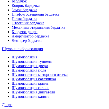
Бардачок
Коврик бардачка
Замок бардачка
Плафон освещения бардачка
Петля бардачка
Отбойник бардачка
Механизм открывания бардачка
Бардачок двери
Амортизатор бардачка
Демпфер бардачка
Шумо- и виброизоляция
Шумоизоляция
Шумоизоляция туннеля
Шумоизоляция двери
Шумоизоляция пола
Шумоизоляция моторного отсека
Шумоизоляция багажника
Шумоизоляция крыла
Шумоизоляция салона
Шумоизоляция двигателя
Шумоизоляция капота
Двери