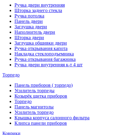
Ручка двери внутренняя
Шторка заднего стекла
Ручка потолка
Панель двери
Заглушка двери
Наполнитель двери
Шторка двери
Заглушка обшивки двери
Ручка открывания капота
Накладка стеклоподъемника
Ручка открывания багажника
Ручка двери внутренняя к-т 4 шт
Торпедо
Панель приборов ( торпедо)
Усилитель торпеды
Козырёк щитка приборов
Торпедо
Панель магнитолы
Усилитель торпедо
Крышка корпуса салонного фильтра
Клипса панели приборов
Коврики