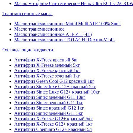
Масло моторное Синтетическое Helix Ultra ECT C2/C3 0W
Трансмиссионные масла
Масло трансмиссионное Motul Multi ATF 100% Sunt.
Масло трансмиссионное
Масло трансмиссионное ATF Z-1 (4L)
Масло трансмиссионное TOTACHI Dexron-VI 4L
Охлаждающие жидкости
Антифриз X-Freez красный 5кг
Антифриз X-Freeze зеленый 5кг
Антифриз X-Freeze красный 1кг
Антифриз X-Freeze зеленый 1кг
Антифриз Green Cool G12 красный 1кг
Антифриз Sintec luxe G12+ красный 5кг
Антифриз Sintec Luxe G12+ красный 10кг
Антифриз Sintec зеленый G11 10кг
Антифриз Sintec зеленый G11 1кг
Антифриз Sintec красный G12 1кг
Антифриз Sintec зеленый G11 5кг
Антифриз X-Freeze G12+ красный 5кг
Антифриз X-Freeze G12+ красный 1кг
Антифриз Chemipro G12+ красный 5л