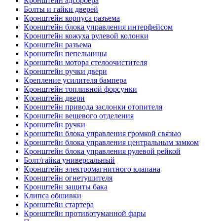
Кронштейн адсорбера
Болты и гайки дверей
Кронштейн корпуса разъема
Кронштейн блока управления интерфейсом
Кронштейн кожуха рулевой колонки
Кронштейн разъема
Кронштейн пепельницы
Кронштейн мотора стелоочистителя
Кронштейн ручки двери
Крепление усилителя бампера
Кронштейн топливной форсунки
Кронштейн двери
Кронштейн привода заслонки отопителя
Кронштейн вещевого отделения
Кронштейн ручки
Кронштейн блока управления громкой связью
Кронштейн блока управления центральным замком
Кронштейн блока управления рулевой рейкой
Болт/гайка универсальный
Кронштейн электромагнитного клапана
Кронштейн огнетушителя
Кронштейн защиты бака
Клипса обшивки
Кронштейн стартера
Кронштейн противотуманной фары