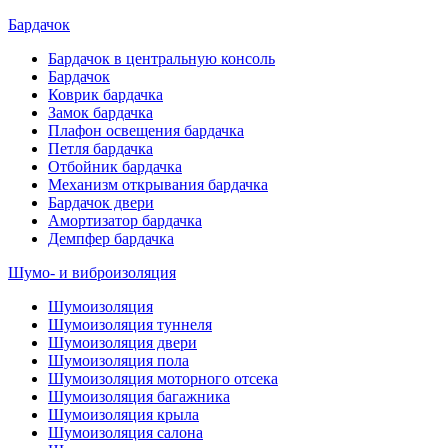
Бардачок
Бардачок в центральную консоль
Бардачок
Коврик бардачка
Замок бардачка
Плафон освещения бардачка
Петля бардачка
Отбойник бардачка
Механизм открывания бардачка
Бардачок двери
Амортизатор бардачка
Демпфер бардачка
Шумо- и виброизоляция
Шумоизоляция
Шумоизоляция туннеля
Шумоизоляция двери
Шумоизоляция пола
Шумоизоляция моторного отсека
Шумоизоляция багажника
Шумоизоляция крыла
Шумоизоляция салона