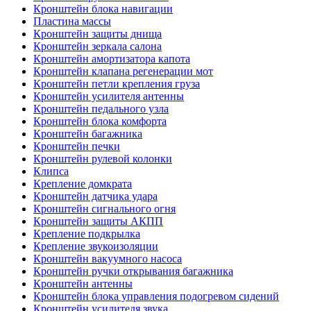
Кронштейн блока навигации
Пластина массы
Кронштейн защиты днища
Кронштейн зеркала салона
Кронштейн амортизатора капота
Кронштейн клапана регенерации мот
Кронштейн петли крепления груза
Кронштейн усилителя антенны
Кронштейн педального узла
Кронштейн блока комфорта
Кронштейн багажника
Кронштейн печки
Кронштейн рулевой колонки
Клипса
Крепление домкрата
Кронштейн датчика удара
Кронштейн сигнального огня
Кронштейн защиты АКПП
Крепление подкрылка
Крепление звукоизоляции
Кронштейн вакуумного насоса
Кронштейн ручки открывания багажника
Кронштейн антенны
Кронштейн блока управления подогревом сидений
Кронштейн усилителя звука