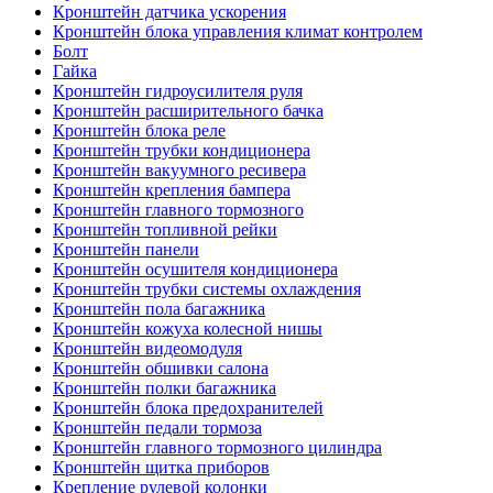
Кронштейн датчика ускорения
Кронштейн блока управления климат контролем
Болт
Гайка
Кронштейн гидроусилителя руля
Кронштейн расширительного бачка
Кронштейн блока реле
Кронштейн трубки кондиционера
Кронштейн вакуумного ресивера
Кронштейн крепления бампера
Кронштейн главного тормозного
Кронштейн топливной рейки
Кронштейн панели
Кронштейн осушителя кондиционера
Кронштейн трубки системы охлаждения
Кронштейн пола багажника
Кронштейн кожуха колесной нишы
Кронштейн видеомодуля
Кронштейн обшивки салона
Кронштейн полки багажника
Кронштейн блока предохранителей
Кронштейн педали тормоза
Кронштейн главного тормозного цилиндра
Кронштейн щитка приборов
Крепление рулевой колонки