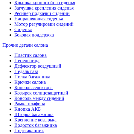
Крышка кронштейна сиденья
Заглушка крепления сиденья
Ресивер подкачки сидений
Направляющая сиденья
Мотор регулировки сидений
Сиденья
Боковая поддержка
Прочие детали салона
Пластик салона
Пепельница
Дефлектор воздушный
Педаль газа
Полка багажника
Крючки салона
Консоль селектора
Козырек солнцезащитный
Консоль между сидений
Рамка плафона
Кнопка АКБ
Шторка багажника
Крепление козырька
Водосток багажника
Подстаканник