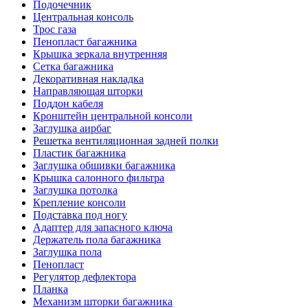
Подочечник
Центральная консоль
Трос газа
Пенопласт багажника
Крышка зеркала внутренняя
Сетка багажника
Декоративная накладка
Направляющая шторки
Поддон кабеля
Кронштейн центральной консоли
Заглушка аирбаг
Решетка вентиляционная задней полки
Пластик багажника
Заглушка обшивки багажника
Крышка салонного фильтра
Заглушка потолка
Крепление консоли
Подставка под ногу
Адаптер для запасного ключа
Держатель пола багажника
Заглушка пола
Пенопласт
Регулятор дефлектора
Планка
Механизм шторки багажника