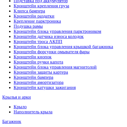
Подставка под аккумулятор
Кронштейн крепления груза
Клипса бампера
Кронштейн раздатки
Крепление парктроника
Подушка рамы
Кронштейн блока управления парктроником
Кронштейн датчика износа колодок
Кронштейн троса АКПП
Кронштейн блока управления крышкой багажника
Кронштейн форсунки омывателя фары
Кронштейн кнопок
Кронштейн ручки капота
Кронштейн блока управления магнитолой
Кронштейн защиты картера
Кронштейн бампера
Кронштейн амортизатора
Кронштейн катушки зажигания
Крылья и арки
Крыло
Наполнитель крыла
Багажник