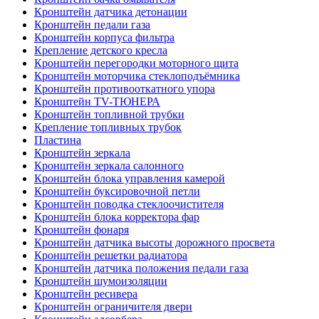
Кронштейн датчика детонации
Кронштейн педали газа
Кронштейн корпуса фильтра
Крепление детского кресла
Кронштейн перегородки моторного щита
Кронштейн моторчика стеклоподъёмника
Кронштейн противооткатного упора
Кронштейн TV-ТЮНЕРА
Кронштейн топливной трубки
Крепление топливных трубок
Пластина
Кронштейн зеркала
Кронштейн зеркала салонного
Кронштейн блока управления камерой
Кронштейн буксировочной петли
Кронштейн поводка стеклоочистителя
Кронштейн блока корректора фар
Кронштейн фонаря
Кронштейн датчика высоты дорожного просвета
Кронштейн решетки радиатора
Кронштейн датчика положения педали газа
Кронштейн шумоизоляции
Кронштейн ресивера
Кронштейн ограничителя двери