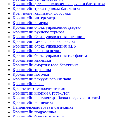
Кронштейн датчика положения крышки багажника
Кронштейн троса привода багажника
Крепление топливной форсунки
Кронштейн интеркулера
Кронштейн камеры
Кронштейн блока управления дверью
Кронштейн ручного тормоза
Кронштейн блока управления антенной
Кронштейн замка лючка бензобака
Кронштейн блока управления ABS
Кронштейн клапана печки
Кронштейн блока управления телефоном
Кронштейн накладки
Кронштейн амортизатора багажника
Кронштейн торсиона
Кронштейн потолка
Кронштейн вакуумного клапана
Кронштейн люка
Крепление стеклоочистителя
Кронштейн кнопки Старт-Стоп
Кронштейн вентилятора блока предохранителей
Кронштейн концевика
Направляющая груза в багажнике
Кронштейн подрамника
Кронштейн бачка омывателя