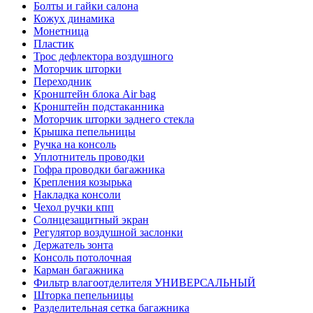
Болты и гайки салона
Кожух динамика
Монетница
Пластик
Трос дефлектора воздушного
Моторчик шторки
Переходник
Кронштейн блока Air bag
Кронштейн подстаканника
Моторчик шторки заднего стекла
Крышка пепельницы
Ручка на консоль
Уплотнитель проводки
Гофра проводки багажника
Крепления козырька
Накладка консоли
Чехол ручки кпп
Солнцезащитный экран
Регулятор воздушной заслонки
Держатель зонта
Консоль потолочная
Карман багажника
Фильтр влагоотделителя УНИВЕРСАЛЬНЫЙ
Шторка пепельницы
Разделительная сетка багажника