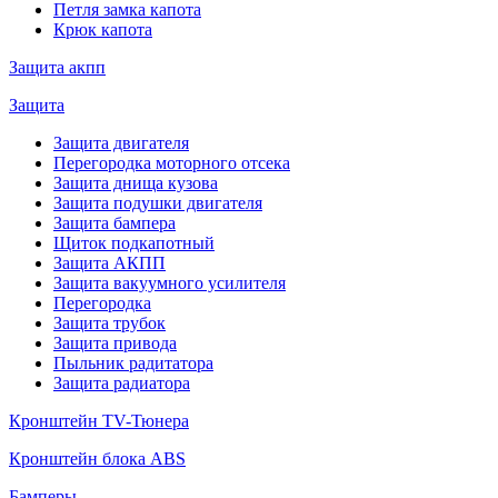
Петля замка капота
Крюк капота
Защита акпп
Защита
Защита двигателя
Перегородка моторного отсека
Защита днища кузова
Защита подушки двигателя
Защита бампера
Щиток подкапотный
Защита АКПП
Защита вакуумного усилителя
Перегородка
Защита трубок
Защита привода
Пыльник радитатора
Защита радиатора
Кронштейн TV-Тюнера
Кронштейн блока ABS
Бамперы