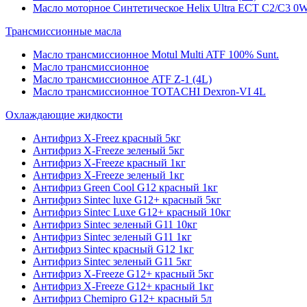
Масло моторное Синтетическое Helix Ultra ECT C2/C3 0W
Трансмиссионные масла
Масло трансмиссионное Motul Multi ATF 100% Sunt.
Масло трансмиссионное
Масло трансмиссионное ATF Z-1 (4L)
Масло трансмиссионное TOTACHI Dexron-VI 4L
Охлаждающие жидкости
Антифриз X-Freez красный 5кг
Антифриз X-Freeze зеленый 5кг
Антифриз X-Freeze красный 1кг
Антифриз X-Freeze зеленый 1кг
Антифриз Green Cool G12 красный 1кг
Антифриз Sintec luxe G12+ красный 5кг
Антифриз Sintec Luxe G12+ красный 10кг
Антифриз Sintec зеленый G11 10кг
Антифриз Sintec зеленый G11 1кг
Антифриз Sintec красный G12 1кг
Антифриз Sintec зеленый G11 5кг
Антифриз X-Freeze G12+ красный 5кг
Антифриз X-Freeze G12+ красный 1кг
Антифриз Chemipro G12+ красный 5л