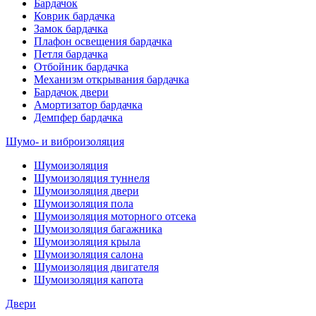
Бардачок
Коврик бардачка
Замок бардачка
Плафон освещения бардачка
Петля бардачка
Отбойник бардачка
Механизм открывания бардачка
Бардачок двери
Амортизатор бардачка
Демпфер бардачка
Шумо- и виброизоляция
Шумоизоляция
Шумоизоляция туннеля
Шумоизоляция двери
Шумоизоляция пола
Шумоизоляция моторного отсека
Шумоизоляция багажника
Шумоизоляция крыла
Шумоизоляция салона
Шумоизоляция двигателя
Шумоизоляция капота
Двери