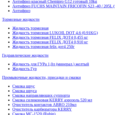
Антифриз красный Chemipro G12 готовый 10kg
Антифриз FUCHS MAINTAIN FRICOFIN S23 -40 / 205L (
Антифриз
Тормозные жидкости
Жидкость тормозная
Жидкость тормозная LUKOIL DOT 4.6 (0.91KG)
Жидкость тормозная FELIX ДОТ4 0,455 кг
Жидкость тормозная FELIX ДОТ4 0,910 кг
Жидкость тормозная felix дот4 250г
Гидравлические жидкости
Жидкость для ГУРа 1,0л (минерал.) желтый
Жидкость Гур
Промывочные жидкости, присадки и смазки
Смазка шрус
Смазка шруса
Смазка направляющих суппорта
Смазка силиконовая KERRY аэрозоль 520 мл
Очиститель контактов ABRO 210мл
Очиститель карбюратора KERRY
Смазка МС-1520 (Rubin)