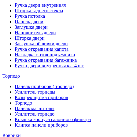
Ручка двери внутренняя
Шторка заднего стекла
Ручка потолка
Панель двери
Заглушка двери
Наполнитель двери
Шторка двери
Заглушка обшивки двери
Ручка открывания капота
Накладка стеклоподъемника
Ручка открывания багажника
Ручка двери внутренняя к-т 4 шт
Торпедо
Панель приборов ( торпедо)
Усилитель торпеды
Козырёк щитка приборов
Торпедо
Панель магнитолы
Усилитель торпедо
Крышка корпуса салонного фильтра
Клипса панели приборов
Коврики