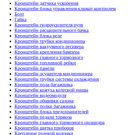
Кронштейн датчика ускорения
Кронштейн блока управления климат контролем
Болт
Гайка
Кронштейн гидроусилителя руля
Кронштейн расширительного бачка
Кронштейн блока реле
Кронштейн трубки кондиционера
Кронштейн вакуумного ресивера
Кронштейн крепления бампера
Кронштейн главного тормозного
Кронштейн топливной рейки
Кронштейн панели
Кронштейн осушителя кондиционера
Кронштейн трубки системы охлаждения
Кронштейн пола багажника
Кронштейн кожуха колесной нишы
Кронштейн видеомодуля
Кронштейн обшивки салона
Кронштейн полки багажника
Кронштейн блока предохранителей
Кронштейн педали тормоза
Кронштейн главного тормозного цилиндра
Кронштейн щитка приборов
Крепление рулевой колонки