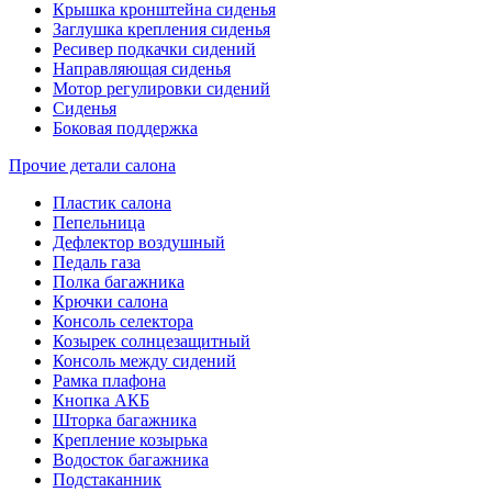
Крышка кронштейна сиденья
Заглушка крепления сиденья
Ресивер подкачки сидений
Направляющая сиденья
Мотор регулировки сидений
Сиденья
Боковая поддержка
Прочие детали салона
Пластик салона
Пепельница
Дефлектор воздушный
Педаль газа
Полка багажника
Крючки салона
Консоль селектора
Козырек солнцезащитный
Консоль между сидений
Рамка плафона
Кнопка АКБ
Шторка багажника
Крепление козырька
Водосток багажника
Подстаканник