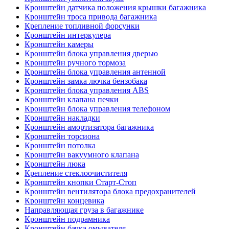
Кронштейн датчика положения крышки багажника
Кронштейн троса привода багажника
Крепление топливной форсунки
Кронштейн интеркулера
Кронштейн камеры
Кронштейн блока управления дверью
Кронштейн ручного тормоза
Кронштейн блока управления антенной
Кронштейн замка лючка бензобака
Кронштейн блока управления ABS
Кронштейн клапана печки
Кронштейн блока управления телефоном
Кронштейн накладки
Кронштейн амортизатора багажника
Кронштейн торсиона
Кронштейн потолка
Кронштейн вакуумного клапана
Кронштейн люка
Крепление стеклоочистителя
Кронштейн кнопки Старт-Стоп
Кронштейн вентилятора блока предохранителей
Кронштейн концевика
Направляющая груза в багажнике
Кронштейн подрамника
Кронштейн бачка омывателя