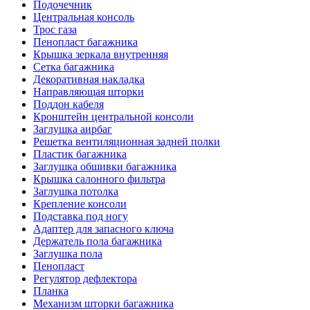
Подочечник
Центральная консоль
Трос газа
Пенопласт багажника
Крышка зеркала внутренняя
Сетка багажника
Декоративная накладка
Направляющая шторки
Поддон кабеля
Кронштейн центральной консоли
Заглушка аирбаг
Решетка вентиляционная задней полки
Пластик багажника
Заглушка обшивки багажника
Крышка салонного фильтра
Заглушка потолка
Крепление консоли
Подставка под ногу
Адаптер для запасного ключа
Держатель пола багажника
Заглушка пола
Пенопласт
Регулятор дефлектора
Планка
Механизм шторки багажника