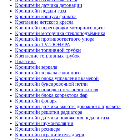
Кронштейн датчика детонации
Кронштейн педали газа
Кронштейн корпуса фильтра
Крепление детского кресла
Кронштейн перегородки моторного щита
Кронштейн моторчика стеклоподъёмника
Кронштейн противооткатного упора
Кронштейн TV-ТЮНЕРА
Кронштейн топливной трубки
Крепление топливных трубок
Пластина
Кронштейн зеркала
Кронштейн зеркала салонного
Кронштейн блока управления камерой
Кронштейн буксировочной петли
Кронштейн поводка стеклоочистителя
Кронштейн блока корректора фар
Кронштейн фонаря
Кронштейн датчика высоты дорожного просвета
Кронштейн решетки радиатора
Кронштейн датчика положения педали газа
Кронштейн шумоизоляции
Кронштейн ресивера
Кронштейн ограничителя двери