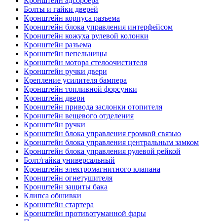
Кронштейн адсорбера
Болты и гайки дверей
Кронштейн корпуса разъема
Кронштейн блока управления интерфейсом
Кронштейн кожуха рулевой колонки
Кронштейн разъема
Кронштейн пепельницы
Кронштейн мотора стелоочистителя
Кронштейн ручки двери
Крепление усилителя бампера
Кронштейн топливной форсунки
Кронштейн двери
Кронштейн привода заслонки отопителя
Кронштейн вещевого отделения
Кронштейн ручки
Кронштейн блока управления громкой связью
Кронштейн блока управления центральным замком
Кронштейн блока управления рулевой рейкой
Болт/гайка универсальный
Кронштейн электромагнитного клапана
Кронштейн огнетушителя
Кронштейн защиты бака
Клипса обшивки
Кронштейн стартера
Кронштейн противотуманной фары