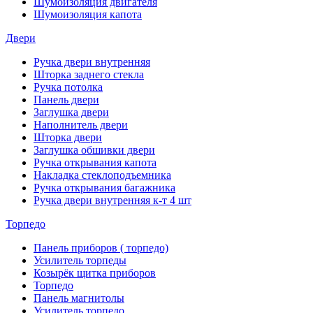
Шумоизоляция двигателя
Шумоизоляция капота
Двери
Ручка двери внутренняя
Шторка заднего стекла
Ручка потолка
Панель двери
Заглушка двери
Наполнитель двери
Шторка двери
Заглушка обшивки двери
Ручка открывания капота
Накладка стеклоподъемника
Ручка открывания багажника
Ручка двери внутренняя к-т 4 шт
Торпедо
Панель приборов ( торпедо)
Усилитель торпеды
Козырёк щитка приборов
Торпедо
Панель магнитолы
Усилитель торпедо