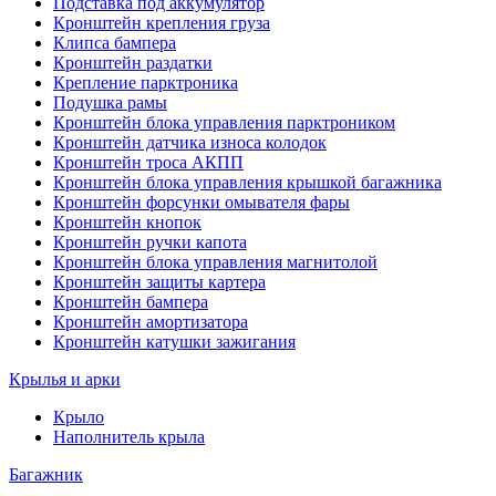
Подставка под аккумулятор
Кронштейн крепления груза
Клипса бампера
Кронштейн раздатки
Крепление парктроника
Подушка рамы
Кронштейн блока управления парктроником
Кронштейн датчика износа колодок
Кронштейн троса АКПП
Кронштейн блока управления крышкой багажника
Кронштейн форсунки омывателя фары
Кронштейн кнопок
Кронштейн ручки капота
Кронштейн блока управления магнитолой
Кронштейн защиты картера
Кронштейн бампера
Кронштейн амортизатора
Кронштейн катушки зажигания
Крылья и арки
Крыло
Наполнитель крыла
Багажник