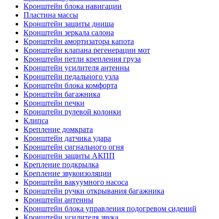
Кронштейн блока навигации
Пластина массы
Кронштейн защиты днища
Кронштейн зеркала салона
Кронштейн амортизатора капота
Кронштейн клапана регенерации мот
Кронштейн петли крепления груза
Кронштейн усилителя антенны
Кронштейн педального узла
Кронштейн блока комфорта
Кронштейн багажника
Кронштейн печки
Кронштейн рулевой колонки
Клипса
Крепление домкрата
Кронштейн датчика удара
Кронштейн сигнального огня
Кронштейн защиты АКПП
Крепление подкрылка
Крепление звукоизоляции
Кронштейн вакуумного насоса
Кронштейн ручки открывания багажника
Кронштейн антенны
Кронштейн блока управления подогревом сидений
Кронштейн усилителя звука