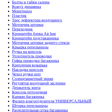
Болты и гайки салона
Кожух динамика
Монетница
Пластик
Трос дефлектора воздушного
Моторчик шторки
Переходник
Кронштейн блока Air bag
Кронштейн подстаканника
Моторчик шторки заднего стекла
Крышка пепельницы
Ручка на консоль
Уплотнитель проводки
Гофра проводки багажника
Крепления козырька
Накладка консоли
Чехол ручки кпп
Солнцезащитный экран
Регулятор воздушной заслонки
Держатель зонта
Консоль потолочная
Карман багажника
Фильтр влагоотделителя УНИВЕРСАЛЬНЫЙ
Шторка пепельницы
Разделительная сетка багажника