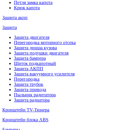
Петля замка капота
Крюк капота
Защита акпп
Защита
Защита двигателя
Перегородка моторного отсека
Защита днища кузова
Защита подушки двигателя
Защита бампера
Щиток подкапотный
Защита АКПП
Защита вакуумного усилителя
Перегородка
Защита трубок
Защита привода
Пыльник радитатора
Защита радиатора
Кронштейн TV-Тюнера
Кронштейн блока ABS
Бамперы