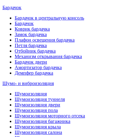
Бардачок
Бардачок в центральную консоль
Бардачок
Коврик бардачка
Замок бардачка
Плафон освещения бардачка
Петля бардачка
Отбойник бардачка
Механизм открывания бардачка
Бардачок двери
Амортизатор бардачка
Демпфер бардачка
Шумо- и виброизоляция
Шумоизоляция
Шумоизоляция туннеля
Шумоизоляция двери
Шумоизоляция пола
Шумоизоляция моторного отсека
Шумоизоляция багажника
Шумоизоляция крыла
Шумоизоляция салона