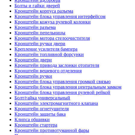
Кронштейн адсорбера
Болты и гайки дверей
Кронштейн корпуса разъема
Кронштейн блока управления интерфейсом
Кронштейн кожуха рулевой колонки
Кронштейн разъема
Кронштейн пепельницы
Кронштейн мотора стелоочистителя
Кронштейн ручки двери
Крепление усилителя бампера
Кронштейн топливной форсунки
Кронштейн двери
Кронштейн привода заслонки отопителя
Кронштейн вещевого отделения
Кронштейн ручки
Кронштейн блока управления громкой связью
Кронштейн блока управления центральным замком
Кронштейн блока управления рулевой рейкой
Болт/гайка универсальный
Кронштейн электромагнитного клапана
Кронштейн огнетушителя
Кронштейн защиты бака
Клипса обшивки
Кронштейн стартера
Кронштейн противотуманной фары