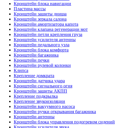
Кронштейн блока навигации
Пластина массы
Кронштейн защиты днища
Кронштейн зеркала салона
Кронштейн амортизатора капота
Кронштейн клапана регенерации мот
Кронштейн петли крепления груза
Кронштейн усилителя антенны
Кронштейн педального узла
Кронштейн блока комфорта
Кронштейн багажника
Кронштейн печки
Кронштейн рулевой колонки
Клипса
Крепление домкрата
Кронштейн датчика удара
Кронштейн сигнального огня
Кронштейн защиты АКПП
Крепление подкрылка
Крепление звукоизоляции
Кронштейн вакуумного насоса
Кронштейн ручки открывания багажника
Кронштейн антенны
Кронштейн блока управления подогревом сидений
Кронштейн усилителя звука