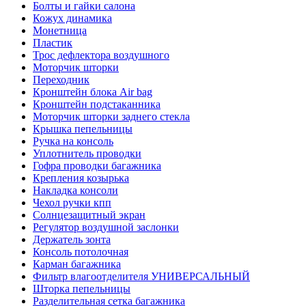
Болты и гайки салона
Кожух динамика
Монетница
Пластик
Трос дефлектора воздушного
Моторчик шторки
Переходник
Кронштейн блока Air bag
Кронштейн подстаканника
Моторчик шторки заднего стекла
Крышка пепельницы
Ручка на консоль
Уплотнитель проводки
Гофра проводки багажника
Крепления козырька
Накладка консоли
Чехол ручки кпп
Солнцезащитный экран
Регулятор воздушной заслонки
Держатель зонта
Консоль потолочная
Карман багажника
Фильтр влагоотделителя УНИВЕРСАЛЬНЫЙ
Шторка пепельницы
Разделительная сетка багажника