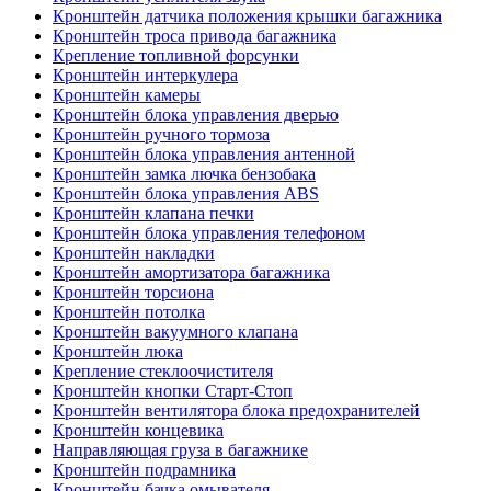
Кронштейн датчика положения крышки багажника
Кронштейн троса привода багажника
Крепление топливной форсунки
Кронштейн интеркулера
Кронштейн камеры
Кронштейн блока управления дверью
Кронштейн ручного тормоза
Кронштейн блока управления антенной
Кронштейн замка лючка бензобака
Кронштейн блока управления ABS
Кронштейн клапана печки
Кронштейн блока управления телефоном
Кронштейн накладки
Кронштейн амортизатора багажника
Кронштейн торсиона
Кронштейн потолка
Кронштейн вакуумного клапана
Кронштейн люка
Крепление стеклоочистителя
Кронштейн кнопки Старт-Стоп
Кронштейн вентилятора блока предохранителей
Кронштейн концевика
Направляющая груза в багажнике
Кронштейн подрамника
Кронштейн бачка омывателя