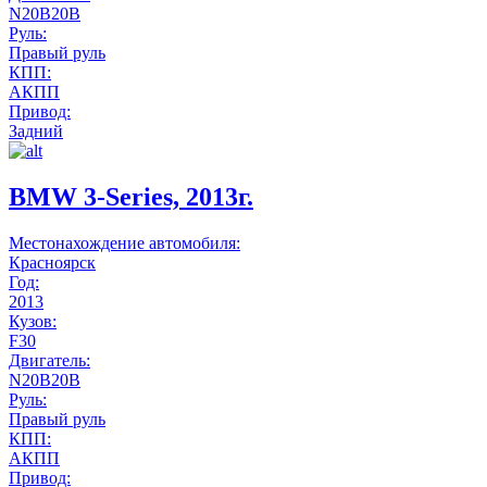
N20B20B
Руль:
Правый руль
КПП:
АКПП
Привод:
Задний
BMW 3-Series, 2013г.
Местонахождение автомобиля:
Красноярск
Год:
2013
Кузов:
F30
Двигатель:
N20B20B
Руль:
Правый руль
КПП:
АКПП
Привод: