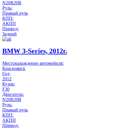
N20B20B
Руль:
Правый руль
КПП:
АКПП
Привод:
Задний
BMW 3-Series, 2012г.
Местонахождение автомобиля:
Красноярск
Год:
2012
Кузов:
F30
Двигатель:
N20B20B
Руль:
Правый руль
КПП:
АКПП
Привод: