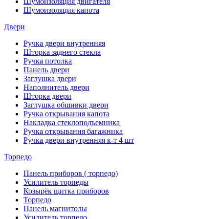
Шумоизоляция двигателя
Шумоизоляция капота
Двери
Ручка двери внутренняя
Шторка заднего стекла
Ручка потолка
Панель двери
Заглушка двери
Наполнитель двери
Шторка двери
Заглушка обшивки двери
Ручка открывания капота
Накладка стеклоподъемника
Ручка открывания багажника
Ручка двери внутренняя к-т 4 шт
Торпедо
Панель приборов ( торпедо)
Усилитель торпеды
Козырёк щитка приборов
Торпедо
Панель магнитолы
Усилитель торпедо