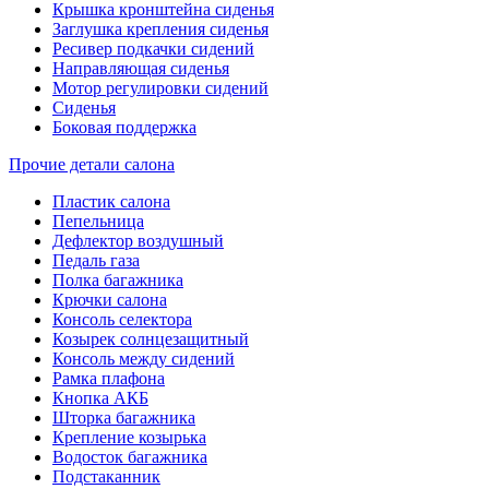
Крышка кронштейна сиденья
Заглушка крепления сиденья
Ресивер подкачки сидений
Направляющая сиденья
Мотор регулировки сидений
Сиденья
Боковая поддержка
Прочие детали салона
Пластик салона
Пепельница
Дефлектор воздушный
Педаль газа
Полка багажника
Крючки салона
Консоль селектора
Козырек солнцезащитный
Консоль между сидений
Рамка плафона
Кнопка АКБ
Шторка багажника
Крепление козырька
Водосток багажника
Подстаканник