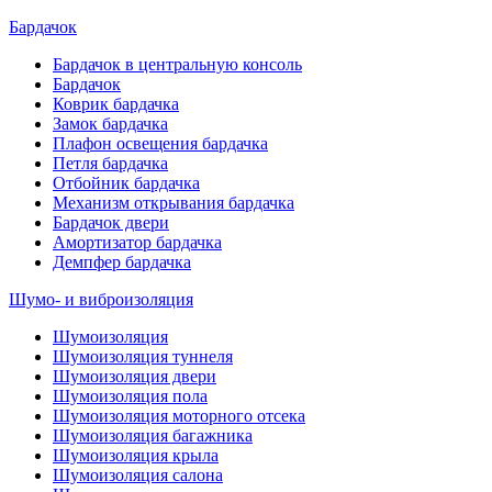
Бардачок
Бардачок в центральную консоль
Бардачок
Коврик бардачка
Замок бардачка
Плафон освещения бардачка
Петля бардачка
Отбойник бардачка
Механизм открывания бардачка
Бардачок двери
Амортизатор бардачка
Демпфер бардачка
Шумо- и виброизоляция
Шумоизоляция
Шумоизоляция туннеля
Шумоизоляция двери
Шумоизоляция пола
Шумоизоляция моторного отсека
Шумоизоляция багажника
Шумоизоляция крыла
Шумоизоляция салона