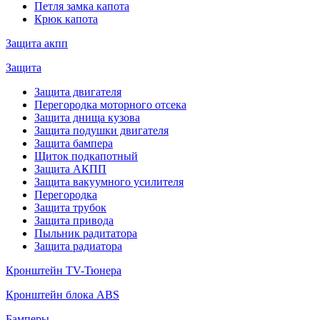
Петля замка капота
Крюк капота
Защита акпп
Защита
Защита двигателя
Перегородка моторного отсека
Защита днища кузова
Защита подушки двигателя
Защита бампера
Щиток подкапотный
Защита АКПП
Защита вакуумного усилителя
Перегородка
Защита трубок
Защита привода
Пыльник радитатора
Защита радиатора
Кронштейн TV-Тюнера
Кронштейн блока ABS
Бамперы