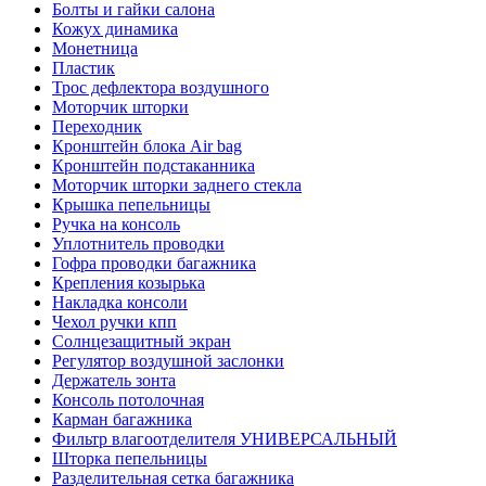
Болты и гайки салона
Кожух динамика
Монетница
Пластик
Трос дефлектора воздушного
Моторчик шторки
Переходник
Кронштейн блока Air bag
Кронштейн подстаканника
Моторчик шторки заднего стекла
Крышка пепельницы
Ручка на консоль
Уплотнитель проводки
Гофра проводки багажника
Крепления козырька
Накладка консоли
Чехол ручки кпп
Солнцезащитный экран
Регулятор воздушной заслонки
Держатель зонта
Консоль потолочная
Карман багажника
Фильтр влагоотделителя УНИВЕРСАЛЬНЫЙ
Шторка пепельницы
Разделительная сетка багажника