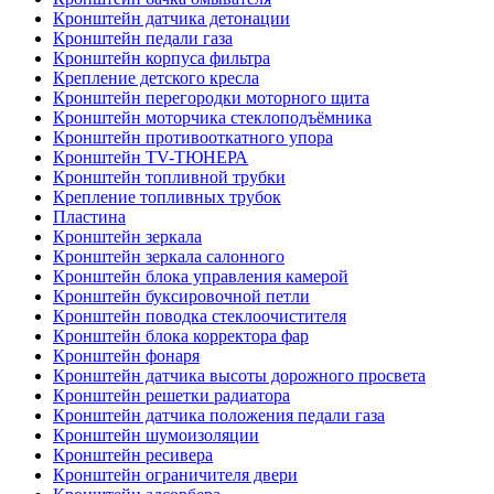
Кронштейн датчика детонации
Кронштейн педали газа
Кронштейн корпуса фильтра
Крепление детского кресла
Кронштейн перегородки моторного щита
Кронштейн моторчика стеклоподъёмника
Кронштейн противооткатного упора
Кронштейн TV-ТЮНЕРА
Кронштейн топливной трубки
Крепление топливных трубок
Пластина
Кронштейн зеркала
Кронштейн зеркала салонного
Кронштейн блока управления камерой
Кронштейн буксировочной петли
Кронштейн поводка стеклоочистителя
Кронштейн блока корректора фар
Кронштейн фонаря
Кронштейн датчика высоты дорожного просвета
Кронштейн решетки радиатора
Кронштейн датчика положения педали газа
Кронштейн шумоизоляции
Кронштейн ресивера
Кронштейн ограничителя двери