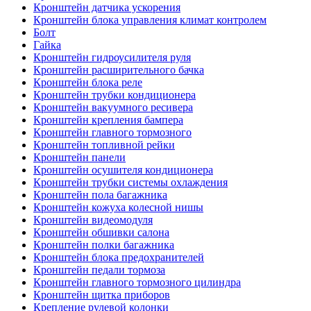
Кронштейн датчика ускорения
Кронштейн блока управления климат контролем
Болт
Гайка
Кронштейн гидроусилителя руля
Кронштейн расширительного бачка
Кронштейн блока реле
Кронштейн трубки кондиционера
Кронштейн вакуумного ресивера
Кронштейн крепления бампера
Кронштейн главного тормозного
Кронштейн топливной рейки
Кронштейн панели
Кронштейн осушителя кондиционера
Кронштейн трубки системы охлаждения
Кронштейн пола багажника
Кронштейн кожуха колесной нишы
Кронштейн видеомодуля
Кронштейн обшивки салона
Кронштейн полки багажника
Кронштейн блока предохранителей
Кронштейн педали тормоза
Кронштейн главного тормозного цилиндра
Кронштейн щитка приборов
Крепление рулевой колонки