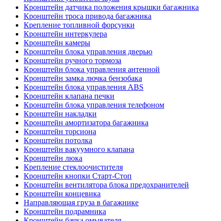
Кронштейн датчика положения крышки багажника
Кронштейн троса привода багажника
Крепление топливной форсунки
Кронштейн интеркулера
Кронштейн камеры
Кронштейн блока управления дверью
Кронштейн ручного тормоза
Кронштейн блока управления антенной
Кронштейн замка лючка бензобака
Кронштейн блока управления ABS
Кронштейн клапана печки
Кронштейн блока управления телефоном
Кронштейн накладки
Кронштейн амортизатора багажника
Кронштейн торсиона
Кронштейн потолка
Кронштейн вакуумного клапана
Кронштейн люка
Крепление стеклоочистителя
Кронштейн кнопки Старт-Стоп
Кронштейн вентилятора блока предохранителей
Кронштейн концевика
Направляющая груза в багажнике
Кронштейн подрамника
Кронштейн бачка омывателя