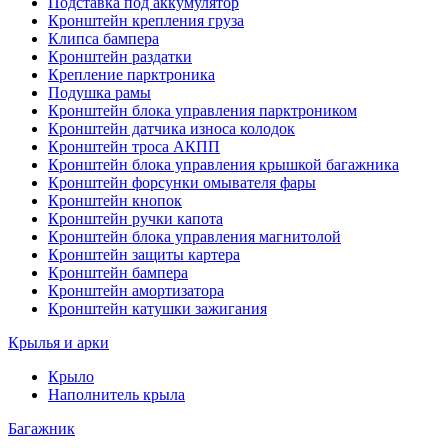
Подставка под аккумулятор
Кронштейн крепления груза
Клипса бампера
Кронштейн раздатки
Крепление парктроника
Подушка рамы
Кронштейн блока управления парктроником
Кронштейн датчика износа колодок
Кронштейн троса АКПП
Кронштейн блока управления крышкой багажника
Кронштейн форсунки омывателя фары
Кронштейн кнопок
Кронштейн ручки капота
Кронштейн блока управления магнитолой
Кронштейн защиты картера
Кронштейн бампера
Кронштейн амортизатора
Кронштейн катушки зажигания
Крылья и арки
Крыло
Наполнитель крыла
Багажник