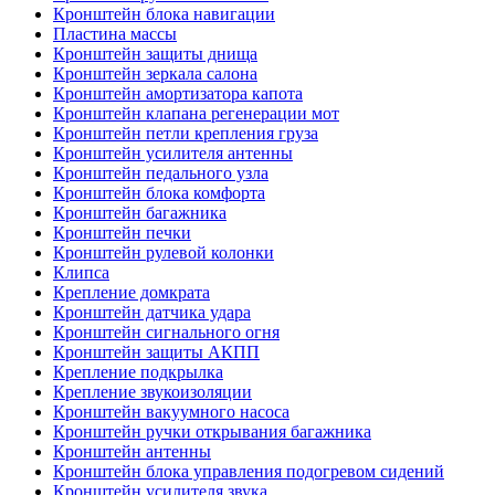
Кронштейн блока навигации
Пластина массы
Кронштейн защиты днища
Кронштейн зеркала салона
Кронштейн амортизатора капота
Кронштейн клапана регенерации мот
Кронштейн петли крепления груза
Кронштейн усилителя антенны
Кронштейн педального узла
Кронштейн блока комфорта
Кронштейн багажника
Кронштейн печки
Кронштейн рулевой колонки
Клипса
Крепление домкрата
Кронштейн датчика удара
Кронштейн сигнального огня
Кронштейн защиты АКПП
Крепление подкрылка
Крепление звукоизоляции
Кронштейн вакуумного насоса
Кронштейн ручки открывания багажника
Кронштейн антенны
Кронштейн блока управления подогревом сидений
Кронштейн усилителя звука