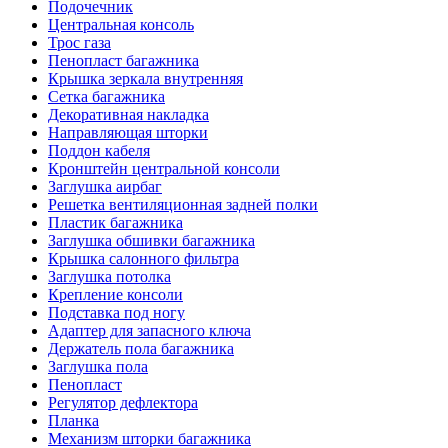
Подочечник
Центральная консоль
Трос газа
Пенопласт багажника
Крышка зеркала внутренняя
Сетка багажника
Декоративная накладка
Направляющая шторки
Поддон кабеля
Кронштейн центральной консоли
Заглушка аирбаг
Решетка вентиляционная задней полки
Пластик багажника
Заглушка обшивки багажника
Крышка салонного фильтра
Заглушка потолка
Крепление консоли
Подставка под ногу
Адаптер для запасного ключа
Держатель пола багажника
Заглушка пола
Пенопласт
Регулятор дефлектора
Планка
Механизм шторки багажника