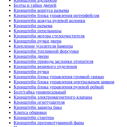
Кронштейн адсорбера
Болты и гайки дверей
Кронштейн корпуса разъема
Кронштейн блока управления интерфейсом
Кронштейн кожуха рулевой колонки
Кронштейн разъема
Кронштейн пепельницы
Кронштейн мотора стелоочистителя
Кронштейн ручки двери
Крепление усилителя бампера
Кронштейн топливной форсунки
Кронштейн двери
Кронштейн привода заслонки отопителя
Кронштейн вещевого отделения
Кронштейн ручки
Кронштейн блока управления громкой связью
Кронштейн блока управления центральным замком
Кронштейн блока управления рулевой рейкой
Болт/гайка универсальный
Кронштейн электромагнитного клапана
Кронштейн огнетушителя
Кронштейн защиты бака
Клипса обшивки
Кронштейн стартера
Кронштейн противотуманной фары