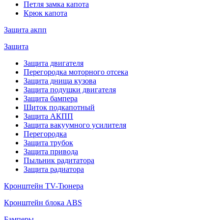
Петля замка капота
Крюк капота
Защита акпп
Защита
Защита двигателя
Перегородка моторного отсека
Защита днища кузова
Защита подушки двигателя
Защита бампера
Щиток подкапотный
Защита АКПП
Защита вакуумного усилителя
Перегородка
Защита трубок
Защита привода
Пыльник радитатора
Защита радиатора
Кронштейн TV-Тюнера
Кронштейн блока ABS
Бамперы