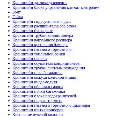
Кронштейн датчика ускорения
Кронштейн блока управления климат контролем
Болт
Гайка
Кронштейн гидроусилителя руля
Кронштейн расширительного бачка
Кронштейн блока реле
Кронштейн трубки кондиционера
Кронштейн вакуумного ресивера
Кронштейн крепления бампера
Кронштейн главного тормозного
Кронштейн топливной рейки
Кронштейн панели
Кронштейн осушителя кондиционера
Кронштейн трубки системы охлаждения
Кронштейн пола багажника
Кронштейн кожуха колесной нишы
Кронштейн видеомодуля
Кронштейн обшивки салона
Кронштейн полки багажника
Кронштейн блока предохранителей
Кронштейн педали тормоза
Кронштейн главного тормозного цилиндра
Кронштейн щитка приборов
Крепление рулевой колонки