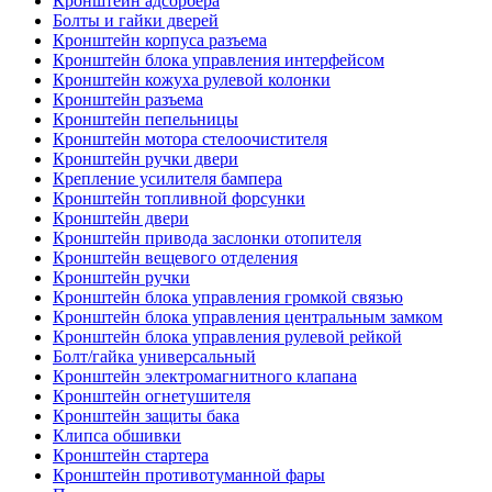
Кронштейн адсорбера
Болты и гайки дверей
Кронштейн корпуса разъема
Кронштейн блока управления интерфейсом
Кронштейн кожуха рулевой колонки
Кронштейн разъема
Кронштейн пепельницы
Кронштейн мотора стелоочистителя
Кронштейн ручки двери
Крепление усилителя бампера
Кронштейн топливной форсунки
Кронштейн двери
Кронштейн привода заслонки отопителя
Кронштейн вещевого отделения
Кронштейн ручки
Кронштейн блока управления громкой связью
Кронштейн блока управления центральным замком
Кронштейн блока управления рулевой рейкой
Болт/гайка универсальный
Кронштейн электромагнитного клапана
Кронштейн огнетушителя
Кронштейн защиты бака
Клипса обшивки
Кронштейн стартера
Кронштейн противотуманной фары