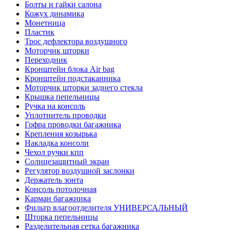
Болты и гайки салона
Кожух динамика
Монетница
Пластик
Трос дефлектора воздушного
Моторчик шторки
Переходник
Кронштейн блока Air bag
Кронштейн подстаканника
Моторчик шторки заднего стекла
Крышка пепельницы
Ручка на консоль
Уплотнитель проводки
Гофра проводки багажника
Крепления козырька
Накладка консоли
Чехол ручки кпп
Солнцезащитный экран
Регулятор воздушной заслонки
Держатель зонта
Консоль потолочная
Карман багажника
Фильтр влагоотделителя УНИВЕРСАЛЬНЫЙ
Шторка пепельницы
Разделительная сетка багажника