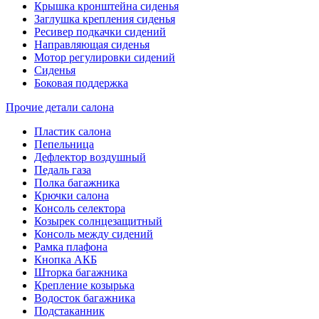
Крышка кронштейна сиденья
Заглушка крепления сиденья
Ресивер подкачки сидений
Направляющая сиденья
Мотор регулировки сидений
Сиденья
Боковая поддержка
Прочие детали салона
Пластик салона
Пепельница
Дефлектор воздушный
Педаль газа
Полка багажника
Крючки салона
Консоль селектора
Козырек солнцезащитный
Консоль между сидений
Рамка плафона
Кнопка АКБ
Шторка багажника
Крепление козырька
Водосток багажника
Подстаканник