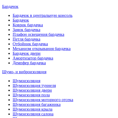
Бардачок
Бардачок в центральную консоль
Бардачок
Коврик бардачка
Замок бардачка
Плафон освещения бардачка
Петля бардачка
Отбойник бардачка
Механизм открывания бардачка
Бардачок двери
Амортизатор бардачка
Демпфер бардачка
Шумо- и виброизоляция
Шумоизоляция
Шумоизоляция туннеля
Шумоизоляция двери
Шумоизоляция пола
Шумоизоляция моторного отсека
Шумоизоляция багажника
Шумоизоляция крыла
Шумоизоляция салона