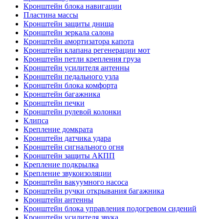
Кронштейн блока навигации
Пластина массы
Кронштейн защиты днища
Кронштейн зеркала салона
Кронштейн амортизатора капота
Кронштейн клапана регенерации мот
Кронштейн петли крепления груза
Кронштейн усилителя антенны
Кронштейн педального узла
Кронштейн блока комфорта
Кронштейн багажника
Кронштейн печки
Кронштейн рулевой колонки
Клипса
Крепление домкрата
Кронштейн датчика удара
Кронштейн сигнального огня
Кронштейн защиты АКПП
Крепление подкрылка
Крепление звукоизоляции
Кронштейн вакуумного насоса
Кронштейн ручки открывания багажника
Кронштейн антенны
Кронштейн блока управления подогревом сидений
Кронштейн усилителя звука