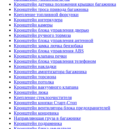
Кронштейн датчика положения крышки багажника
Кронштейн троса привода багажника
Крепление топливной форсунки
Кронштейн интеркулера
Кронштейн камеры
Кронштейн блока управления дверью
Кронштейн ручного тормоза
Кронштейн блока управления антенной
Кронштейн замка лючка бензобака
Кронштейн блока управления ABS
Кронштейн клапана печки
Кронштейн блока управления телефоном
Кронштейн накладки
Кронштейн амортизатора багажника
Кронштейн торсиона
Кронштейн потолка
Кронштейн вакуумного клапана
Кронштейн люка
Крепление стеклоочистителя
Кронштейн кнопки Старт-Стоп
Кронштейн вентилятора блока предохранителей
Кронштейн концевика
Направляющая груза в багажнике
Кронштейн подрамника
Кронштейн бачка омывателя