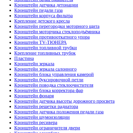
Кронштейн датчика детонации
Кронштейн педали газа
Кронштейн корпуса фильтра
Крепление детского кресла
Кронштейн перегородки моторного щита
Кронштейн моторчика стеклоподъёмника
Кронштейн противооткатного упора
Кронштейн TV-ТЮНЕРА
Кронштейн топливной трубки
Крепление топливных трубок
Пластина
Кронштейн зеркала
Кронштейн зеркала салонного
Кронштейн блока управления камерой
Кронштейн буксировочной петли
Кронштейн поводка стеклоочистителя
Кронштейн блока корректора фар
Кронштейн фонаря
Кронштейн датчика высоты дорожного просвета
Кронштейн решетки радиатора
Кронштейн датчика положения педали газа
Кронштейн шумоизоляции
Кронштейн ресивера
Кронштейн ограничителя двери