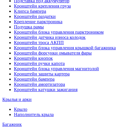
Подставка под аккумулятор
Кронштейн крепления груза
Клипса бампера
Кронштейн раздатки
Крепление парктроника
Подушка рамы
Кронштейн блока управления парктроником
Кронштейн датчика износа колодок
Кронштейн троса АКПП
Кронштейн блока управления крышкой багажника
Кронштейн форсунки омывателя фары
Кронштейн кнопок
Кронштейн ручки капота
Кронштейн блока управления магнитолой
Кронштейн защиты картера
Кронштейн бампера
Кронштейн амортизатора
Кронштейн катушки зажигания
Крылья и арки
Крыло
Наполнитель крыла
Багажник