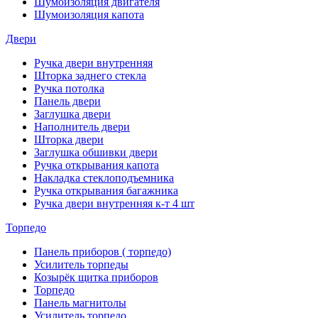
Шумоизоляция двигателя
Шумоизоляция капота
Двери
Ручка двери внутренняя
Шторка заднего стекла
Ручка потолка
Панель двери
Заглушка двери
Наполнитель двери
Шторка двери
Заглушка обшивки двери
Ручка открывания капота
Накладка стеклоподъемника
Ручка открывания багажника
Ручка двери внутренняя к-т 4 шт
Торпедо
Панель приборов ( торпедо)
Усилитель торпеды
Козырёк щитка приборов
Торпедо
Панель магнитолы
Усилитель торпедо