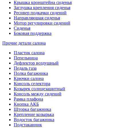
Крышка кронштейна сиденья
Заглушка крепления сиденья
Ресивер подкачки сидений
Направляющая сиденья
Мотор регулировки сидений
Сиденья
Боковая поддержка
Прочие детали салона
Пластик салона
Пепельница
Дефлектор воздушный
Педаль газа
Полка багажника
Крючки салона
Консоль селектора
Козырек солнцезащитный
Консоль между сидений
Рамка плафона
Кнопка АКБ
Шторка багажника
Крепление козырька
Водосток багажника
Подстаканник