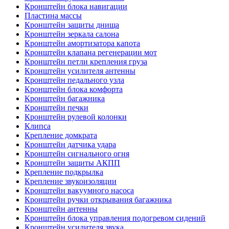
Кронштейн блока навигации
Пластина массы
Кронштейн защиты днища
Кронштейн зеркала салона
Кронштейн амортизатора капота
Кронштейн клапана регенерации мот
Кронштейн петли крепления груза
Кронштейн усилителя антенны
Кронштейн педального узла
Кронштейн блока комфорта
Кронштейн багажника
Кронштейн печки
Кронштейн рулевой колонки
Клипса
Крепление домкрата
Кронштейн датчика удара
Кронштейн сигнального огня
Кронштейн защиты АКПП
Крепление подкрылка
Крепление звукоизоляции
Кронштейн вакуумного насоса
Кронштейн ручки открывания багажника
Кронштейн антенны
Кронштейн блока управления подогревом сидений
Кронштейн усилителя звука