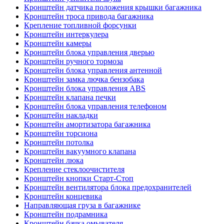
Кронштейн датчика положения крышки багажника
Кронштейн троса привода багажника
Крепление топливной форсунки
Кронштейн интеркулера
Кронштейн камеры
Кронштейн блока управления дверью
Кронштейн ручного тормоза
Кронштейн блока управления антенной
Кронштейн замка лючка бензобака
Кронштейн блока управления ABS
Кронштейн клапана печки
Кронштейн блока управления телефоном
Кронштейн накладки
Кронштейн амортизатора багажника
Кронштейн торсиона
Кронштейн потолка
Кронштейн вакуумного клапана
Кронштейн люка
Крепление стеклоочистителя
Кронштейн кнопки Старт-Стоп
Кронштейн вентилятора блока предохранителей
Кронштейн концевика
Направляющая груза в багажнике
Кронштейн подрамника
Кронштейн бачка омывателя