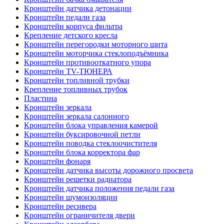
Кронштейн датчика детонации
Кронштейн педали газа
Кронштейн корпуса фильтра
Крепление детского кресла
Кронштейн перегородки моторного щита
Кронштейн моторчика стеклоподъёмника
Кронштейн противооткатного упора
Кронштейн TV-ТЮНЕРА
Кронштейн топливной трубки
Крепление топливных трубок
Пластина
Кронштейн зеркала
Кронштейн зеркала салонного
Кронштейн блока управления камерой
Кронштейн буксировочной петли
Кронштейн поводка стеклоочистителя
Кронштейн блока корректора фар
Кронштейн фонаря
Кронштейн датчика высоты дорожного просвета
Кронштейн решетки радиатора
Кронштейн датчика положения педали газа
Кронштейн шумоизоляции
Кронштейн ресивера
Кронштейн ограничителя двери