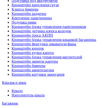
Подставка под аккумулятор
Кронштейн крепления груза
Клипса бампера
Кронштейн раздатки
Крепление парктроника
Подушка рамы
Кронштейн блока управления парктроником
Кронштейн датчика износа колодок
Кронштейн троса АКПП
Кронштейн блока управления крышкой багажника
Кронштейн форсунки омывателя фары
Кронштейн кнопок
Кронштейн ручки капота
Кронштейн блока управления магнитолой
Кронштейн защиты картера
Кронштейн бампера
Кронштейн амортизатора
Кронштейн катушки зажигания
Крылья и арки
Крыло
Наполнитель крыла
Багажник