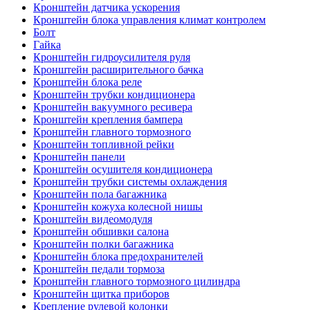
Кронштейн датчика ускорения
Кронштейн блока управления климат контролем
Болт
Гайка
Кронштейн гидроусилителя руля
Кронштейн расширительного бачка
Кронштейн блока реле
Кронштейн трубки кондиционера
Кронштейн вакуумного ресивера
Кронштейн крепления бампера
Кронштейн главного тормозного
Кронштейн топливной рейки
Кронштейн панели
Кронштейн осушителя кондиционера
Кронштейн трубки системы охлаждения
Кронштейн пола багажника
Кронштейн кожуха колесной нишы
Кронштейн видеомодуля
Кронштейн обшивки салона
Кронштейн полки багажника
Кронштейн блока предохранителей
Кронштейн педали тормоза
Кронштейн главного тормозного цилиндра
Кронштейн щитка приборов
Крепление рулевой колонки