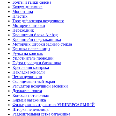
Болты и гайки салона
Кожух динамика
Монетница
Пластик
Трос дефлектора воздушного
Моторчик шторки
Переходник
Кронштейн блока Air bag
Кронштейн подстаканника
Моторчик шторки заднего стекла
Крышка пепельницы
Ручка на консоль
Уплотнитель проводки
Гофра проводки багажника
Крепления козырька
Накладка консоли
Чехол ручки кпп
Солнцезащитный экран
Регулятор воздушной заслонки
Держатель зонта
Консоль потолочная
Карман багажника
Фильтр влагоотделителя УНИВЕРСАЛЬНЫЙ
Шторка пепельницы
Разделительная сетка багажника