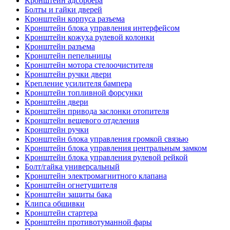
Кронштейн адсорбера
Болты и гайки дверей
Кронштейн корпуса разъема
Кронштейн блока управления интерфейсом
Кронштейн кожуха рулевой колонки
Кронштейн разъема
Кронштейн пепельницы
Кронштейн мотора стелоочистителя
Кронштейн ручки двери
Крепление усилителя бампера
Кронштейн топливной форсунки
Кронштейн двери
Кронштейн привода заслонки отопителя
Кронштейн вещевого отделения
Кронштейн ручки
Кронштейн блока управления громкой связью
Кронштейн блока управления центральным замком
Кронштейн блока управления рулевой рейкой
Болт/гайка универсальный
Кронштейн электромагнитного клапана
Кронштейн огнетушителя
Кронштейн защиты бака
Клипса обшивки
Кронштейн стартера
Кронштейн противотуманной фары