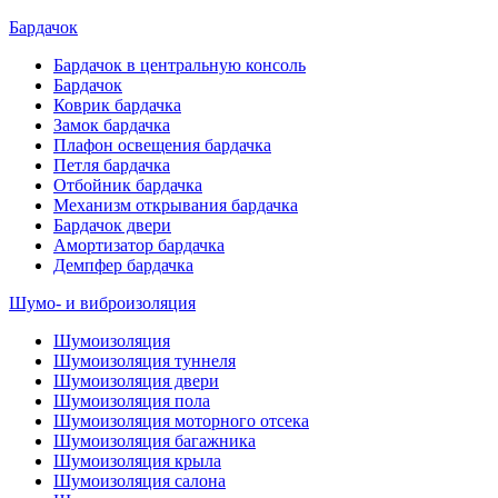
Бардачок
Бардачок в центральную консоль
Бардачок
Коврик бардачка
Замок бардачка
Плафон освещения бардачка
Петля бардачка
Отбойник бардачка
Механизм открывания бардачка
Бардачок двери
Амортизатор бардачка
Демпфер бардачка
Шумо- и виброизоляция
Шумоизоляция
Шумоизоляция туннеля
Шумоизоляция двери
Шумоизоляция пола
Шумоизоляция моторного отсека
Шумоизоляция багажника
Шумоизоляция крыла
Шумоизоляция салона