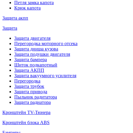
Петля замка капота
Крюк капота
Защита акпп
Защита
Защита двигателя
Перегородка моторного отсека
Защита днища кузова
Защита подушки двигателя
Защита бампера
Щиток подкапотный
Защита АКПП
Защита вакуумного усилителя
Перегородка
Защита трубок
Защита привода
Пыльник радитатора
Защита радиатора
Кронштейн TV-Тюнера
Кронштейн блока ABS
Бамперы