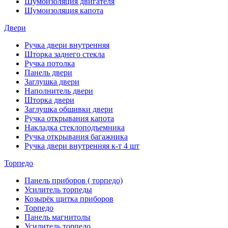
Шумоизоляция двигателя
Шумоизоляция капота
Двери
Ручка двери внутренняя
Шторка заднего стекла
Ручка потолка
Панель двери
Заглушка двери
Наполнитель двери
Шторка двери
Заглушка обшивки двери
Ручка открывания капота
Накладка стеклоподъемника
Ручка открывания багажника
Ручка двери внутренняя к-т 4 шт
Торпедо
Панель приборов ( торпедо)
Усилитель торпеды
Козырёк щитка приборов
Торпедо
Панель магнитолы
Усилитель торпедо