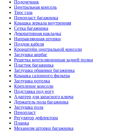
Подочечник
Центральная консоль
Трос газа
Пенопласт багажника
Крышка зеркала внутренняя
Сетка багажника
Декоративная накладка
Направляющая шторки
Поддон кабеля
Кронштейн центральной консоли
Заглушка аирбаг
Решетка вентиляционная задней полки
Пластик багажника
Заглушка обшивки багажника
Крышка салонного фильтра
Заглушка потолка
Крепление консоли
Подставка под ногу
Адаптер для запасного ключа
Держатель пола багажника
Заглушка пола
Пенопласт
Регулятор дефлектора
Планка
Механизм шторки багажника