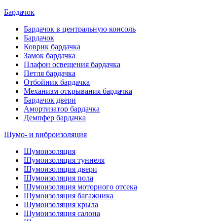
Бардачок
Бардачок в центральную консоль
Бардачок
Коврик бардачка
Замок бардачка
Плафон освещения бардачка
Петля бардачка
Отбойник бардачка
Механизм открывания бардачка
Бардачок двери
Амортизатор бардачка
Демпфер бардачка
Шумо- и виброизоляция
Шумоизоляция
Шумоизоляция туннеля
Шумоизоляция двери
Шумоизоляция пола
Шумоизоляция моторного отсека
Шумоизоляция багажника
Шумоизоляция крыла
Шумоизоляция салона