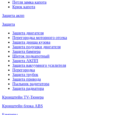
Петля замка капота
Крюк капота
Защита акпп
Защита
Защита двигателя
Перегородка моторного отсека
Защита днища кузова
Защита подушки двигателя
Защита бампера
Щиток подкапотный
Защита АКПП
Защита вакуумного усилителя
Перегородка
Защита трубок
Защита привода
Пыльник радитатора
Защита радиатора
Кронштейн TV-Тюнера
Кронштейн блока ABS
Бамперы