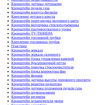
Кронштейн датчика детонации
Кронштейн педали газа
Кронштейн корпуса фильтра
Крепление детского кресла
Кронштейн перегородки моторного щита
Кронштейн моторчика стеклоподъёмника
Кронштейн противооткатного упора
Кронштейн TV-ТЮНЕРА
Кронштейн топливной трубки
Крепление топливных трубок
Пластина
Кронштейн зеркала
Кронштейн зеркала салонного
Кронштейн блока управления камерой
Кронштейн буксировочной петли
Кронштейн поводка стеклоочистителя
Кронштейн блока корректора фар
Кронштейн фонаря
Кронштейн датчика высоты дорожного просвета
Кронштейн решетки радиатора
Кронштейн датчика положения педали газа
Кронштейн шумоизоляции
Кронштейн ресивера
Кронштейн ограничителя двери