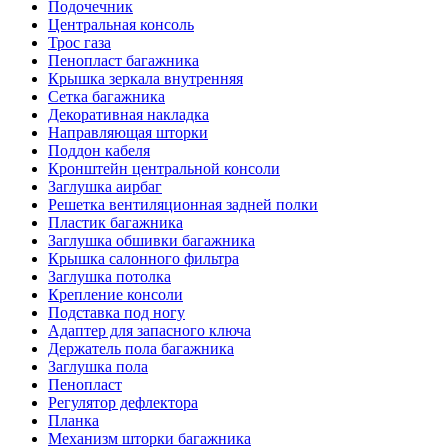
Подочечник
Центральная консоль
Трос газа
Пенопласт багажника
Крышка зеркала внутренняя
Сетка багажника
Декоративная накладка
Направляющая шторки
Поддон кабеля
Кронштейн центральной консоли
Заглушка аирбаг
Решетка вентиляционная задней полки
Пластик багажника
Заглушка обшивки багажника
Крышка салонного фильтра
Заглушка потолка
Крепление консоли
Подставка под ногу
Адаптер для запасного ключа
Держатель пола багажника
Заглушка пола
Пенопласт
Регулятор дефлектора
Планка
Механизм шторки багажника