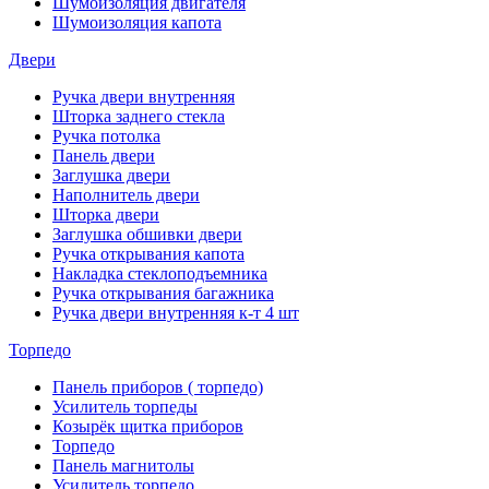
Шумоизоляция двигателя
Шумоизоляция капота
Двери
Ручка двери внутренняя
Шторка заднего стекла
Ручка потолка
Панель двери
Заглушка двери
Наполнитель двери
Шторка двери
Заглушка обшивки двери
Ручка открывания капота
Накладка стеклоподъемника
Ручка открывания багажника
Ручка двери внутренняя к-т 4 шт
Торпедо
Панель приборов ( торпедо)
Усилитель торпеды
Козырёк щитка приборов
Торпедо
Панель магнитолы
Усилитель торпедо