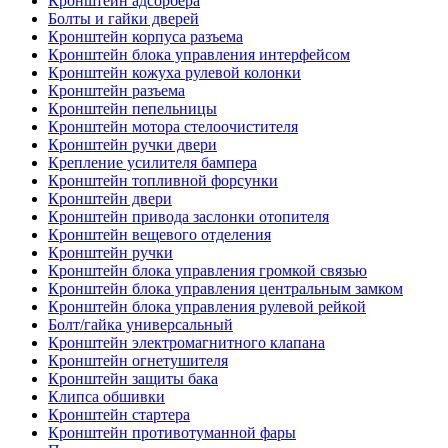
Кронштейн адсорбера
Болты и гайки дверей
Кронштейн корпуса разъема
Кронштейн блока управления интерфейсом
Кронштейн кожуха рулевой колонки
Кронштейн разъема
Кронштейн пепельницы
Кронштейн мотора стелоочистителя
Кронштейн ручки двери
Крепление усилителя бампера
Кронштейн топливной форсунки
Кронштейн двери
Кронштейн привода заслонки отопителя
Кронштейн вещевого отделения
Кронштейн ручки
Кронштейн блока управления громкой связью
Кронштейн блока управления центральным замком
Кронштейн блока управления рулевой рейкой
Болт/гайка универсальный
Кронштейн электромагнитного клапана
Кронштейн огнетушителя
Кронштейн защиты бака
Клипса обшивки
Кронштейн стартера
Кронштейн противотуманной фары