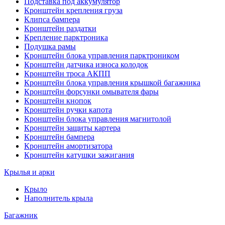
Подставка под аккумулятор
Кронштейн крепления груза
Клипса бампера
Кронштейн раздатки
Крепление парктроника
Подушка рамы
Кронштейн блока управления парктроником
Кронштейн датчика износа колодок
Кронштейн троса АКПП
Кронштейн блока управления крышкой багажника
Кронштейн форсунки омывателя фары
Кронштейн кнопок
Кронштейн ручки капота
Кронштейн блока управления магнитолой
Кронштейн защиты картера
Кронштейн бампера
Кронштейн амортизатора
Кронштейн катушки зажигания
Крылья и арки
Крыло
Наполнитель крыла
Багажник