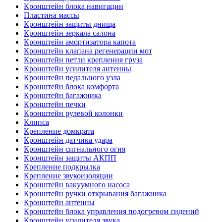
Кронштейн блока навигации
Пластина массы
Кронштейн защиты днища
Кронштейн зеркала салона
Кронштейн амортизатора капота
Кронштейн клапана регенерации мот
Кронштейн петли крепления груза
Кронштейн усилителя антенны
Кронштейн педального узла
Кронштейн блока комфорта
Кронштейн багажника
Кронштейн печки
Кронштейн рулевой колонки
Клипса
Крепление домкрата
Кронштейн датчика удара
Кронштейн сигнального огня
Кронштейн защиты АКПП
Крепление подкрылка
Крепление звукоизоляции
Кронштейн вакуумного насоса
Кронштейн ручки открывания багажника
Кронштейн антенны
Кронштейн блока управления подогревом сидений
Кронштейн усилителя звука