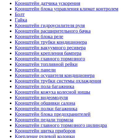
Кронштейн датчика ускорения
Кронштейн блока управления климат контролем
Болт
Гайка
Кронштейн гидроусилителя руля
Кронштейн расширительного бачка
Кронштейн блока реле
Кронштейн трубки кондиционера
Кронштейн вакуумного ресивера
Кронштейн крепления бампера
Кронштейн главного тормозного
Кронштейн топливной рейки
Кронштейн панели
Кронштейн осушителя кондиционера
Кронштейн трубки системы охлаждения
Кронштейн пола багажника
Кронштейн кожуха колесной нишы
Кронштейн видеомодуля
Кронштейн обшивки салона
Кронштейн полки багажника
Кронштейн блока предохранителей
Кронштейн педали тормоза
Кронштейн главного тормозного цилиндра
Кронштейн щитка приборов
Крепление рулевой колонки