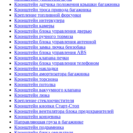
Кронштейн датчика положения крышки багажника
Кронштейн троса привода багажника
Крепление топливной форсунки
Кронштейн интеркулера
Кронштейн камеры
Кронштейн блока управления дверью
Кронштейн ручного тормоза
Кронштейн блока управления антенной
Кронштейн замка лючка бензобака
Кронштейн блока управления ABS
Кронштейн клапана печки
Кронштейн блока управления телефоном
Кронштейн накладки
Кронштейн амортизатора багажника
Кронштейн торсиона
Кронштейн потолка
Кронштейн вакуумного клапана
Кронштейн люка
Крепление стеклоочистителя
Кронштейн кнопки Старт-Стоп
Кронштейн вентилятора блока предохранителей
Кронштейн концевика
Направляющая груза в багажнике
Кронштейн подрамника
Кронштейн бачка омывателя