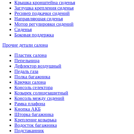
Крышка кронштейна сиденья
Заглушка крепления сиденья
Ресивер подкачки сидений
Направляющая сиденья
Мотор регулировки сидений
Сиденья
Боковая поддержка
Прочие детали салона
Пластик салона
Пепельница
Дефлектор воздушный
Педаль газа
Полка багажника
Крючки салона
Консоль селектора
Козырек солнцезащитный
Консоль между сидений
Рамка плафона
Кнопка АКБ
Шторка багажника
Крепление козырька
Водосток багажника
Подстаканник