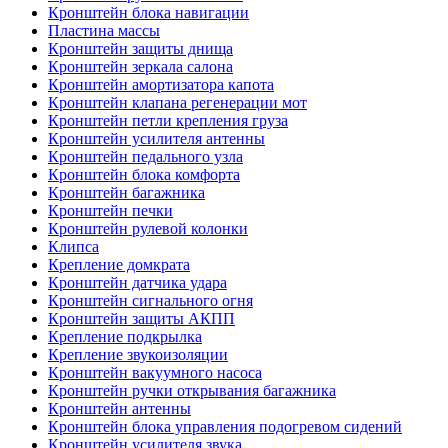
Кронштейн блока навигации
Пластина массы
Кронштейн защиты днища
Кронштейн зеркала салона
Кронштейн амортизатора капота
Кронштейн клапана регенерации мот
Кронштейн петли крепления груза
Кронштейн усилителя антенны
Кронштейн педального узла
Кронштейн блока комфорта
Кронштейн багажника
Кронштейн печки
Кронштейн рулевой колонки
Клипса
Крепление домкрата
Кронштейн датчика удара
Кронштейн сигнального огня
Кронштейн защиты АКПП
Крепление подкрылка
Крепление звукоизоляции
Кронштейн вакуумного насоса
Кронштейн ручки открывания багажника
Кронштейн антенны
Кронштейн блока управления подогревом сидений
Кронштейн усилителя звука