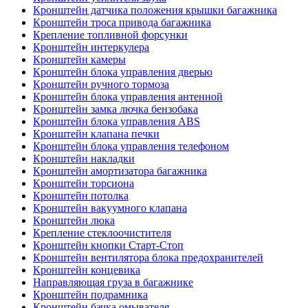
Кронштейн датчика положения крышки багажника
Кронштейн троса привода багажника
Крепление топливной форсунки
Кронштейн интеркулера
Кронштейн камеры
Кронштейн блока управления дверью
Кронштейн ручного тормоза
Кронштейн блока управления антенной
Кронштейн замка лючка бензобака
Кронштейн блока управления ABS
Кронштейн клапана печки
Кронштейн блока управления телефоном
Кронштейн накладки
Кронштейн амортизатора багажника
Кронштейн торсиона
Кронштейн потолка
Кронштейн вакуумного клапана
Кронштейн люка
Крепление стеклоочистителя
Кронштейн кнопки Старт-Стоп
Кронштейн вентилятора блока предохранителей
Кронштейн концевика
Направляющая груза в багажнике
Кронштейн подрамника
Кронштейн бачка омывателя