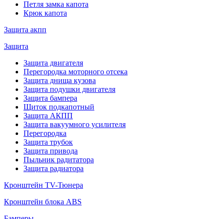
Петля замка капота
Крюк капота
Защита акпп
Защита
Защита двигателя
Перегородка моторного отсека
Защита днища кузова
Защита подушки двигателя
Защита бампера
Щиток подкапотный
Защита АКПП
Защита вакуумного усилителя
Перегородка
Защита трубок
Защита привода
Пыльник радитатора
Защита радиатора
Кронштейн TV-Тюнера
Кронштейн блока ABS
Бамперы