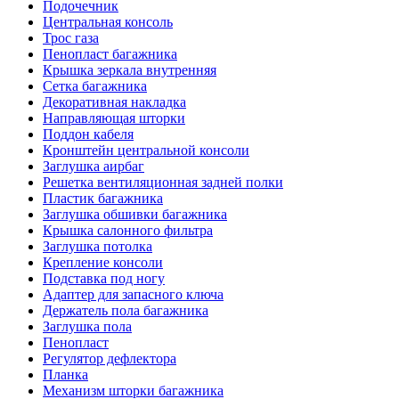
Подочечник
Центральная консоль
Трос газа
Пенопласт багажника
Крышка зеркала внутренняя
Сетка багажника
Декоративная накладка
Направляющая шторки
Поддон кабеля
Кронштейн центральной консоли
Заглушка аирбаг
Решетка вентиляционная задней полки
Пластик багажника
Заглушка обшивки багажника
Крышка салонного фильтра
Заглушка потолка
Крепление консоли
Подставка под ногу
Адаптер для запасного ключа
Держатель пола багажника
Заглушка пола
Пенопласт
Регулятор дефлектора
Планка
Механизм шторки багажника