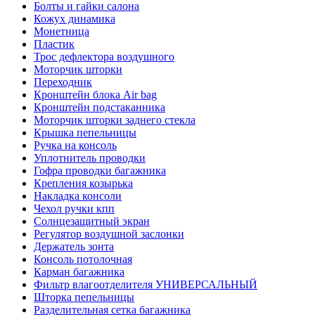
Болты и гайки салона
Кожух динамика
Монетница
Пластик
Трос дефлектора воздушного
Моторчик шторки
Переходник
Кронштейн блока Air bag
Кронштейн подстаканника
Моторчик шторки заднего стекла
Крышка пепельницы
Ручка на консоль
Уплотнитель проводки
Гофра проводки багажника
Крепления козырька
Накладка консоли
Чехол ручки кпп
Солнцезащитный экран
Регулятор воздушной заслонки
Держатель зонта
Консоль потолочная
Карман багажника
Фильтр влагоотделителя УНИВЕРСАЛЬНЫЙ
Шторка пепельницы
Разделительная сетка багажника