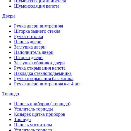
Шумоизоляция двигателя
Шумоизоляция капота
Двери
Ручка двери внутренняя
Шторка заднего стекла
Ручка потолка
Панель двери
Заглушка двери
Наполнитель двери
Шторка двери
Заглушка обшивки двери
Ручка открывания капота
Накладка стеклоподъемника
Ручка открывания багажника
Ручка двери внутренняя к-т 4 шт
Торпедо
Панель приборов ( торпедо)
Усилитель торпеды
Козырёк щитка приборов
Торпедо
Панель магнитолы
Усилитель торпедо