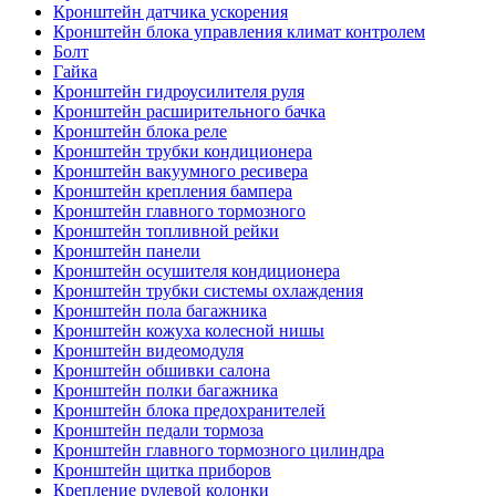
Кронштейн датчика ускорения
Кронштейн блока управления климат контролем
Болт
Гайка
Кронштейн гидроусилителя руля
Кронштейн расширительного бачка
Кронштейн блока реле
Кронштейн трубки кондиционера
Кронштейн вакуумного ресивера
Кронштейн крепления бампера
Кронштейн главного тормозного
Кронштейн топливной рейки
Кронштейн панели
Кронштейн осушителя кондиционера
Кронштейн трубки системы охлаждения
Кронштейн пола багажника
Кронштейн кожуха колесной нишы
Кронштейн видеомодуля
Кронштейн обшивки салона
Кронштейн полки багажника
Кронштейн блока предохранителей
Кронштейн педали тормоза
Кронштейн главного тормозного цилиндра
Кронштейн щитка приборов
Крепление рулевой колонки