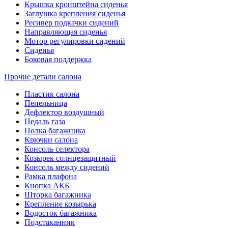
Крышка кронштейна сиденья
Заглушка крепления сиденья
Ресивер подкачки сидений
Направляющая сиденья
Мотор регулировки сидений
Сиденья
Боковая поддержка
Прочие детали салона
Пластик салона
Пепельница
Дефлектор воздушный
Педаль газа
Полка багажника
Крючки салона
Консоль селектора
Козырек солнцезащитный
Консоль между сидений
Рамка плафона
Кнопка АКБ
Шторка багажника
Крепление козырька
Водосток багажника
Подстаканник