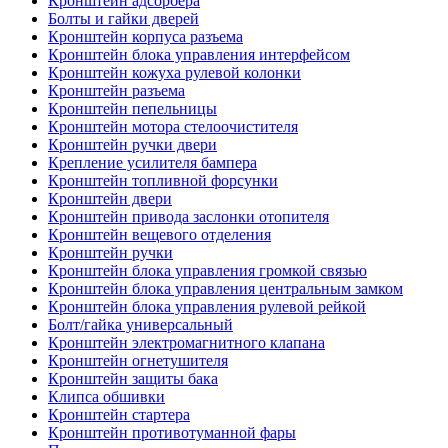
Кронштейн адсорбера
Болты и гайки дверей
Кронштейн корпуса разъема
Кронштейн блока управления интерфейсом
Кронштейн кожуха рулевой колонки
Кронштейн разъема
Кронштейн пепельницы
Кронштейн мотора стелоочистителя
Кронштейн ручки двери
Крепление усилителя бампера
Кронштейн топливной форсунки
Кронштейн двери
Кронштейн привода заслонки отопителя
Кронштейн вещевого отделения
Кронштейн ручки
Кронштейн блока управления громкой связью
Кронштейн блока управления центральным замком
Кронштейн блока управления рулевой рейкой
Болт/гайка универсальный
Кронштейн электромагнитного клапана
Кронштейн огнетушителя
Кронштейн защиты бака
Клипса обшивки
Кронштейн стартера
Кронштейн противотуманной фары