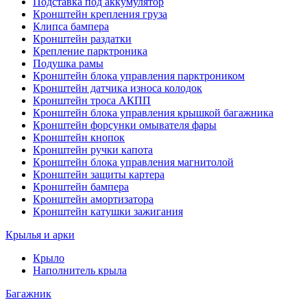
Подставка под аккумулятор
Кронштейн крепления груза
Клипса бампера
Кронштейн раздатки
Крепление парктроника
Подушка рамы
Кронштейн блока управления парктроником
Кронштейн датчика износа колодок
Кронштейн троса АКПП
Кронштейн блока управления крышкой багажника
Кронштейн форсунки омывателя фары
Кронштейн кнопок
Кронштейн ручки капота
Кронштейн блока управления магнитолой
Кронштейн защиты картера
Кронштейн бампера
Кронштейн амортизатора
Кронштейн катушки зажигания
Крылья и арки
Крыло
Наполнитель крыла
Багажник