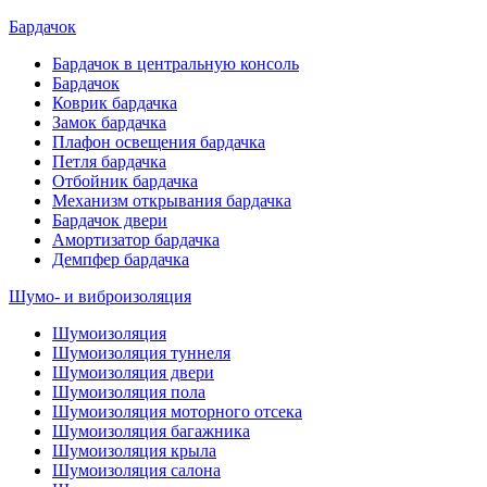
Бардачок
Бардачок в центральную консоль
Бардачок
Коврик бардачка
Замок бардачка
Плафон освещения бардачка
Петля бардачка
Отбойник бардачка
Механизм открывания бардачка
Бардачок двери
Амортизатор бардачка
Демпфер бардачка
Шумо- и виброизоляция
Шумоизоляция
Шумоизоляция туннеля
Шумоизоляция двери
Шумоизоляция пола
Шумоизоляция моторного отсека
Шумоизоляция багажника
Шумоизоляция крыла
Шумоизоляция салона