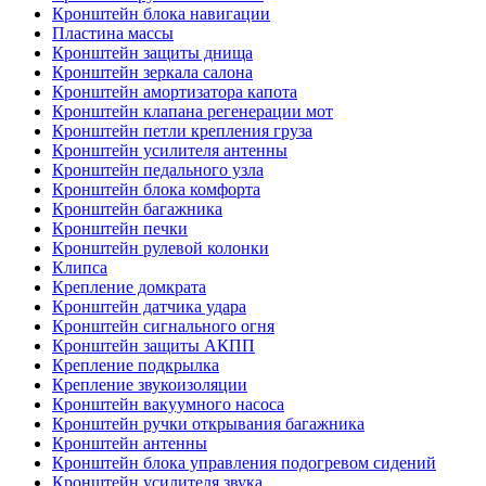
Кронштейн блока навигации
Пластина массы
Кронштейн защиты днища
Кронштейн зеркала салона
Кронштейн амортизатора капота
Кронштейн клапана регенерации мот
Кронштейн петли крепления груза
Кронштейн усилителя антенны
Кронштейн педального узла
Кронштейн блока комфорта
Кронштейн багажника
Кронштейн печки
Кронштейн рулевой колонки
Клипса
Крепление домкрата
Кронштейн датчика удара
Кронштейн сигнального огня
Кронштейн защиты АКПП
Крепление подкрылка
Крепление звукоизоляции
Кронштейн вакуумного насоса
Кронштейн ручки открывания багажника
Кронштейн антенны
Кронштейн блока управления подогревом сидений
Кронштейн усилителя звука