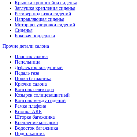
Крышка кронштейна сиденья
Заглушка крепления сиденья
Ресивер подкачки сидений
Направляющая сиденья
Мотор регулировки сидений
Сиденья
Боковая поддержка
Прочие детали салона
Пластик салона
Пепельница
Дефлектор воздушный
Педаль газа
Полка багажника
Крючки салона
Консоль селектора
Козырек солнцезащитный
Консоль между сидений
Рамка плафона
Кнопка АКБ
Шторка багажника
Крепление козырька
Водосток багажника
Подстаканник