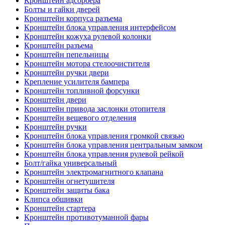
Кронштейн адсорбера
Болты и гайки дверей
Кронштейн корпуса разъема
Кронштейн блока управления интерфейсом
Кронштейн кожуха рулевой колонки
Кронштейн разъема
Кронштейн пепельницы
Кронштейн мотора стелоочистителя
Кронштейн ручки двери
Крепление усилителя бампера
Кронштейн топливной форсунки
Кронштейн двери
Кронштейн привода заслонки отопителя
Кронштейн вещевого отделения
Кронштейн ручки
Кронштейн блока управления громкой связью
Кронштейн блока управления центральным замком
Кронштейн блока управления рулевой рейкой
Болт/гайка универсальный
Кронштейн электромагнитного клапана
Кронштейн огнетушителя
Кронштейн защиты бака
Клипса обшивки
Кронштейн стартера
Кронштейн противотуманной фары