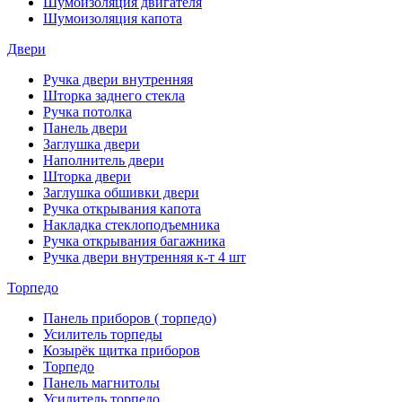
Шумоизоляция двигателя
Шумоизоляция капота
Двери
Ручка двери внутренняя
Шторка заднего стекла
Ручка потолка
Панель двери
Заглушка двери
Наполнитель двери
Шторка двери
Заглушка обшивки двери
Ручка открывания капота
Накладка стеклоподъемника
Ручка открывания багажника
Ручка двери внутренняя к-т 4 шт
Торпедо
Панель приборов ( торпедо)
Усилитель торпеды
Козырёк щитка приборов
Торпедо
Панель магнитолы
Усилитель торпедо