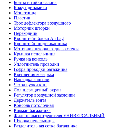
Болты и гайки салона
Кожух динамика
Монетница
Пластик
Трос дефлектора воздушного
Моторчик шторки
Переходник
Кронштейн блока Air bag
Кронштейн подстаканника
Моторчик шторки заднего стекла
Крышка пепельницы
Ручка на консоль
Уплотнитель проводки
Гофра проводки багажника
Крепления козырька
Накладка консоли
Чехол ручки кпп
Солнцезащитный экран
Регулятор воздушной заслонки
Держатель зонта
Консоль потолочная
Карман багажника
Фильтр влагоотделителя УНИВЕРСАЛЬНЫЙ
Шторка пепельницы
Разделительная сетка багажника