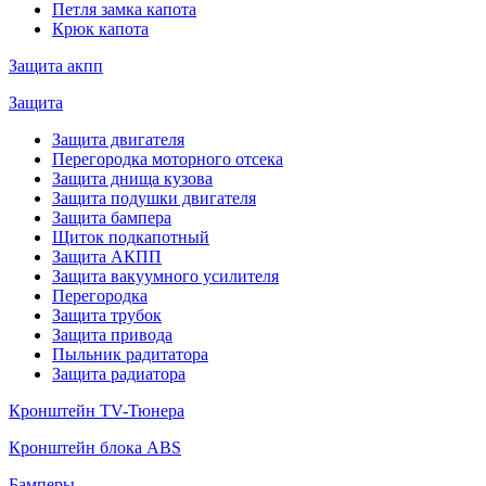
Петля замка капота
Крюк капота
Защита акпп
Защита
Защита двигателя
Перегородка моторного отсека
Защита днища кузова
Защита подушки двигателя
Защита бампера
Щиток подкапотный
Защита АКПП
Защита вакуумного усилителя
Перегородка
Защита трубок
Защита привода
Пыльник радитатора
Защита радиатора
Кронштейн TV-Тюнера
Кронштейн блока ABS
Бамперы