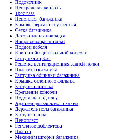
Подочечник
Центральная консоль
Трос газа
Пенопласт багажника
Крышка зеркала внутренняя
Сетка багажника
Декоративная накладка
Направляющая шторки
Поддон кабеля
Кронштейн центральной консоли
Заглушка аирбаг
Решетка вентиляционная задней полки
Пластик багажника
Заглушка обшивки багажника
Крышка салонного фильтра
Заглушка потолка
Крепление консоли
Подставка под ногу
Адаптер для запасного ключа
Держатель пола багажника
Заглушка пола
Пенопласт
Регулятор дефлектора
Планка
Механизм шторки багажника