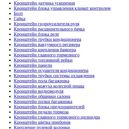
Кронштейн датчика ускорения
Кронштейн блока управления климат контролем
Болт
Гайка
Кронштейн гидроусилителя руля
Кронштейн расширительного бачка
Кронштейн блока реле
Кронштейн трубки кондиционера
Кронштейн вакуумного ресивера
Кронштейн крепления бампера
Кронштейн главного тормозного
Кронштейн топливной рейки
Кронштейн панели
Кронштейн осушителя кондиционера
Кронштейн трубки системы охлаждения
Кронштейн пола багажника
Кронштейн кожуха колесной нишы
Кронштейн видеомодуля
Кронштейн обшивки салона
Кронштейн полки багажника
Кронштейн блока предохранителей
Кронштейн педали тормоза
Кронштейн главного тормозного цилиндра
Кронштейн щитка приборов
Крепление рулевой колонки