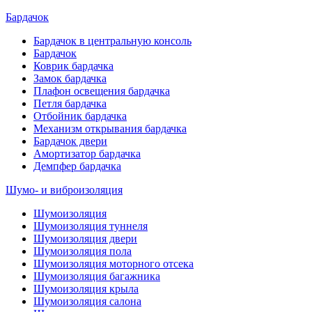
Бардачок
Бардачок в центральную консоль
Бардачок
Коврик бардачка
Замок бардачка
Плафон освещения бардачка
Петля бардачка
Отбойник бардачка
Механизм открывания бардачка
Бардачок двери
Амортизатор бардачка
Демпфер бардачка
Шумо- и виброизоляция
Шумоизоляция
Шумоизоляция туннеля
Шумоизоляция двери
Шумоизоляция пола
Шумоизоляция моторного отсека
Шумоизоляция багажника
Шумоизоляция крыла
Шумоизоляция салона