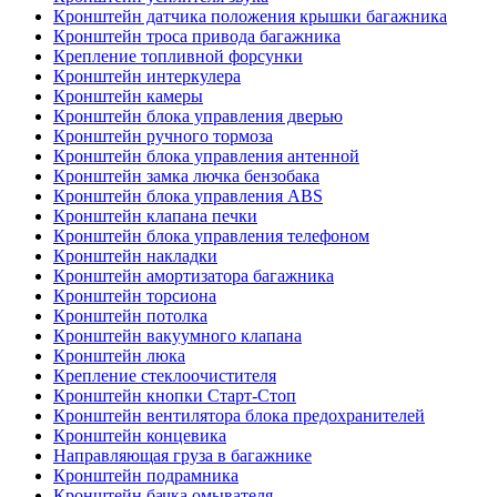
Кронштейн датчика положения крышки багажника
Кронштейн троса привода багажника
Крепление топливной форсунки
Кронштейн интеркулера
Кронштейн камеры
Кронштейн блока управления дверью
Кронштейн ручного тормоза
Кронштейн блока управления антенной
Кронштейн замка лючка бензобака
Кронштейн блока управления ABS
Кронштейн клапана печки
Кронштейн блока управления телефоном
Кронштейн накладки
Кронштейн амортизатора багажника
Кронштейн торсиона
Кронштейн потолка
Кронштейн вакуумного клапана
Кронштейн люка
Крепление стеклоочистителя
Кронштейн кнопки Старт-Стоп
Кронштейн вентилятора блока предохранителей
Кронштейн концевика
Направляющая груза в багажнике
Кронштейн подрамника
Кронштейн бачка омывателя