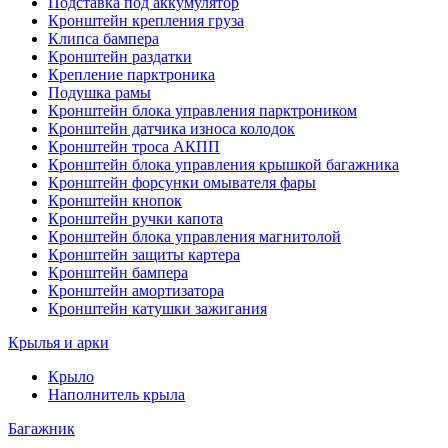
Подставка под аккумулятор
Кронштейн крепления груза
Клипса бампера
Кронштейн раздатки
Крепление парктроника
Подушка рамы
Кронштейн блока управления парктроником
Кронштейн датчика износа колодок
Кронштейн троса АКПП
Кронштейн блока управления крышкой багажника
Кронштейн форсунки омывателя фары
Кронштейн кнопок
Кронштейн ручки капота
Кронштейн блока управления магнитолой
Кронштейн защиты картера
Кронштейн бампера
Кронштейн амортизатора
Кронштейн катушки зажигания
Крылья и арки
Крыло
Наполнитель крыла
Багажник