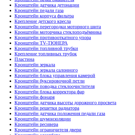
Кронштейн датчика детонации
Кронштейн педали газа
Кронштейн корпуса фильтра
Крепление детского кресла
Кронштейн перегородки моторного щита
Кронштейн моторчика стеклоподъёмника
Кронштейн противооткатного упора
Кронштейн TV-ТЮНЕРА
Кронштейн топливной трубки
Крепление топливных трубок
Пластина
Кронштейн зеркала
Кронштейн зеркала салонного
Кронштейн блока управления камерой
Кронштейн буксировочной петли
Кронштейн поводка стеклоочистителя
Кронштейн блока корректора фар
Кронштейн фонаря
Кронштейн датчика высоты дорожного просвета
Кронштейн решетки радиатора
Кронштейн датчика положения педали газа
Кронштейн шумоизоляции
Кронштейн ресивера
Кронштейн ограничителя двери