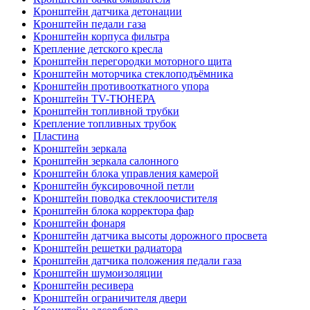
Кронштейн датчика детонации
Кронштейн педали газа
Кронштейн корпуса фильтра
Крепление детского кресла
Кронштейн перегородки моторного щита
Кронштейн моторчика стеклоподъёмника
Кронштейн противооткатного упора
Кронштейн TV-ТЮНЕРА
Кронштейн топливной трубки
Крепление топливных трубок
Пластина
Кронштейн зеркала
Кронштейн зеркала салонного
Кронштейн блока управления камерой
Кронштейн буксировочной петли
Кронштейн поводка стеклоочистителя
Кронштейн блока корректора фар
Кронштейн фонаря
Кронштейн датчика высоты дорожного просвета
Кронштейн решетки радиатора
Кронштейн датчика положения педали газа
Кронштейн шумоизоляции
Кронштейн ресивера
Кронштейн ограничителя двери