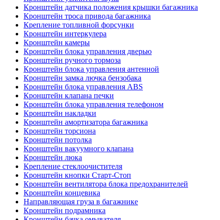
Кронштейн датчика положения крышки багажника
Кронштейн троса привода багажника
Крепление топливной форсунки
Кронштейн интеркулера
Кронштейн камеры
Кронштейн блока управления дверью
Кронштейн ручного тормоза
Кронштейн блока управления антенной
Кронштейн замка лючка бензобака
Кронштейн блока управления ABS
Кронштейн клапана печки
Кронштейн блока управления телефоном
Кронштейн накладки
Кронштейн амортизатора багажника
Кронштейн торсиона
Кронштейн потолка
Кронштейн вакуумного клапана
Кронштейн люка
Крепление стеклоочистителя
Кронштейн кнопки Старт-Стоп
Кронштейн вентилятора блока предохранителей
Кронштейн концевика
Направляющая груза в багажнике
Кронштейн подрамника
Кронштейн бачка омывателя