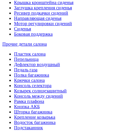
Крышка кронштейна сиденья
Заглушка крепления сиденья
Ресивер подкачки сидений
Направляющая сиденья
Мотор регулировки сидений
Сиденья
Боковая поддержка
Прочие детали салона
Пластик салона
Пепельница
Дефлектор воздушный
Педаль газа
Полка багажника
Крючки салона
Консоль селектора
Козырек солнцезащитный
Консоль между сидений
Рамка плафона
Кнопка АКБ
Шторка багажника
Крепление козырька
Водосток багажника
Подстаканник