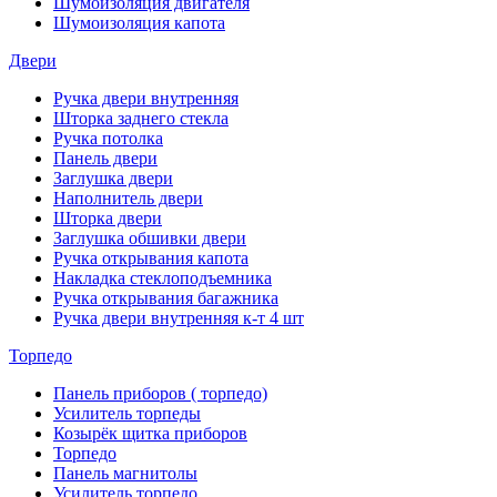
Шумоизоляция двигателя
Шумоизоляция капота
Двери
Ручка двери внутренняя
Шторка заднего стекла
Ручка потолка
Панель двери
Заглушка двери
Наполнитель двери
Шторка двери
Заглушка обшивки двери
Ручка открывания капота
Накладка стеклоподъемника
Ручка открывания багажника
Ручка двери внутренняя к-т 4 шт
Торпедо
Панель приборов ( торпедо)
Усилитель торпеды
Козырёк щитка приборов
Торпедо
Панель магнитолы
Усилитель торпедо