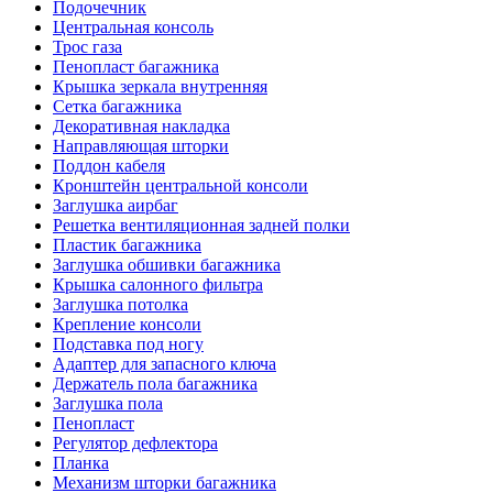
Подочечник
Центральная консоль
Трос газа
Пенопласт багажника
Крышка зеркала внутренняя
Сетка багажника
Декоративная накладка
Направляющая шторки
Поддон кабеля
Кронштейн центральной консоли
Заглушка аирбаг
Решетка вентиляционная задней полки
Пластик багажника
Заглушка обшивки багажника
Крышка салонного фильтра
Заглушка потолка
Крепление консоли
Подставка под ногу
Адаптер для запасного ключа
Держатель пола багажника
Заглушка пола
Пенопласт
Регулятор дефлектора
Планка
Механизм шторки багажника