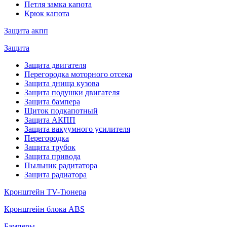
Петля замка капота
Крюк капота
Защита акпп
Защита
Защита двигателя
Перегородка моторного отсека
Защита днища кузова
Защита подушки двигателя
Защита бампера
Щиток подкапотный
Защита АКПП
Защита вакуумного усилителя
Перегородка
Защита трубок
Защита привода
Пыльник радитатора
Защита радиатора
Кронштейн TV-Тюнера
Кронштейн блока ABS
Бамперы