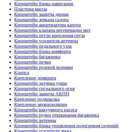
Кронштейн блока навигации
Пластина массы
Кронштейн защиты днища
Кронштейн зеркала салона
Кронштейн амортизатора капота
Кронштейн клапана регенерации мот
Кронштейн петли крепления груза
Кронштейн усилителя антенны
Кронштейн педального узла
Кронштейн блока комфорта
Кронштейн багажника
Кронштейн печки
Кронштейн рулевой колонки
Клипса
Крепление домкрата
Кронштейн датчика удара
Кронштейн сигнального огня
Кронштейн защиты АКПП
Крепление подкрылка
Крепление звукоизоляции
Кронштейн вакуумного насоса
Кронштейн ручки открывания багажника
Кронштейн антенны
Кронштейн блока управления подогревом сидений
Кронштейн усилителя звука