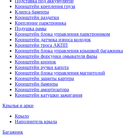
Подставка под аккумулятор
Кронштейн крепления груза
Клипса бампера
Кронштейн раздатки
Крепление парктроника
Подушка рамы
Кронштейн блока управления парктроником
Кронштейн датчика износа колодок
Кронштейн троса АКПП
Кронштейн блока управления крышкой багажника
Кронштейн форсунки омывателя фары
Кронштейн кнопок
Кронштейн ручки капота
Кронштейн блока управления магнитолой
Кронштейн защиты картера
Кронштейн бампера
Кронштейн амортизатора
Кронштейн катушки зажигания
Крылья и арки
Крыло
Наполнитель крыла
Багажник