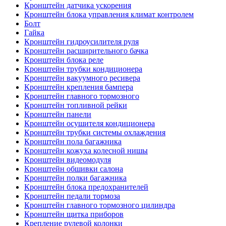
Кронштейн датчика ускорения
Кронштейн блока управления климат контролем
Болт
Гайка
Кронштейн гидроусилителя руля
Кронштейн расширительного бачка
Кронштейн блока реле
Кронштейн трубки кондиционера
Кронштейн вакуумного ресивера
Кронштейн крепления бампера
Кронштейн главного тормозного
Кронштейн топливной рейки
Кронштейн панели
Кронштейн осушителя кондиционера
Кронштейн трубки системы охлаждения
Кронштейн пола багажника
Кронштейн кожуха колесной нишы
Кронштейн видеомодуля
Кронштейн обшивки салона
Кронштейн полки багажника
Кронштейн блока предохранителей
Кронштейн педали тормоза
Кронштейн главного тормозного цилиндра
Кронштейн щитка приборов
Крепление рулевой колонки