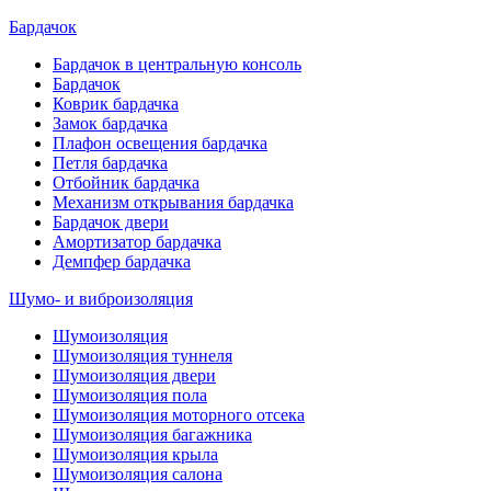
Бардачок
Бардачок в центральную консоль
Бардачок
Коврик бардачка
Замок бардачка
Плафон освещения бардачка
Петля бардачка
Отбойник бардачка
Механизм открывания бардачка
Бардачок двери
Амортизатор бардачка
Демпфер бардачка
Шумо- и виброизоляция
Шумоизоляция
Шумоизоляция туннеля
Шумоизоляция двери
Шумоизоляция пола
Шумоизоляция моторного отсека
Шумоизоляция багажника
Шумоизоляция крыла
Шумоизоляция салона