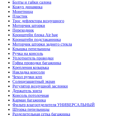
Болты и гайки салона
Кожух динамика
Монетница
Пластик
Трос дефлектора воздушного
Моторчик шторки
Переходник
Кронштейн блока Air bag
Кронштейн подстаканника
Моторчик шторки заднего стекла
Крышка пепельницы
Ручка на консоль
Уплотнитель проводки
Гофра проводки багажника
Крепления козырька
Накладка консоли
Чехол ручки кпп
Солнцезащитный экран
Регулятор воздушной заслонки
Держатель зонта
Консоль потолочная
Карман багажника
Фильтр влагоотделителя УНИВЕРСАЛЬНЫЙ
Шторка пепельницы
Разделительная сетка багажника