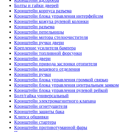
Кронштейн адсорбера
Болты и гайки дверей
Кронштейн корпуса разъема
Кронштейн блока управления интерфейсом
Кронштейн кожуха рулевой колонки
Кронштейн разъема
Кронштейн пепельницы
Кронштейн мотора стелоочистителя
Кронштейн ручки двери
Крепление усилителя бампера
Кронштейн топливной форсунки
Кронштейн двери
Кронштейн привода заслонки отопителя
Кронштейн вещевого отделения
Кронштейн ручки
Кронштейн блока управления громкой связью
Кронштейн блока управления центральным замком
Кронштейн блока управления рулевой рейкой
Болт/гайка универсальный
Кронштейн электромагнитного клапана
Кронштейн огнетушителя
Кронштейн защиты бака
Клипса обшивки
Кронштейн стартера
Кронштейн противотуманной фары