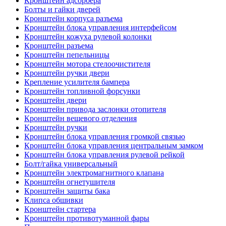
Кронштейн адсорбера
Болты и гайки дверей
Кронштейн корпуса разъема
Кронштейн блока управления интерфейсом
Кронштейн кожуха рулевой колонки
Кронштейн разъема
Кронштейн пепельницы
Кронштейн мотора стелоочистителя
Кронштейн ручки двери
Крепление усилителя бампера
Кронштейн топливной форсунки
Кронштейн двери
Кронштейн привода заслонки отопителя
Кронштейн вещевого отделения
Кронштейн ручки
Кронштейн блока управления громкой связью
Кронштейн блока управления центральным замком
Кронштейн блока управления рулевой рейкой
Болт/гайка универсальный
Кронштейн электромагнитного клапана
Кронштейн огнетушителя
Кронштейн защиты бака
Клипса обшивки
Кронштейн стартера
Кронштейн противотуманной фары