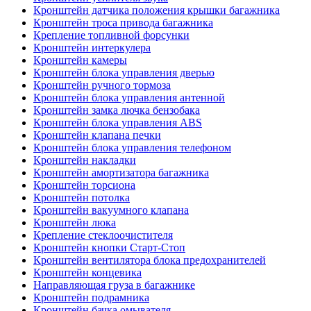
Кронштейн датчика положения крышки багажника
Кронштейн троса привода багажника
Крепление топливной форсунки
Кронштейн интеркулера
Кронштейн камеры
Кронштейн блока управления дверью
Кронштейн ручного тормоза
Кронштейн блока управления антенной
Кронштейн замка лючка бензобака
Кронштейн блока управления ABS
Кронштейн клапана печки
Кронштейн блока управления телефоном
Кронштейн накладки
Кронштейн амортизатора багажника
Кронштейн торсиона
Кронштейн потолка
Кронштейн вакуумного клапана
Кронштейн люка
Крепление стеклоочистителя
Кронштейн кнопки Старт-Стоп
Кронштейн вентилятора блока предохранителей
Кронштейн концевика
Направляющая груза в багажнике
Кронштейн подрамника
Кронштейн бачка омывателя