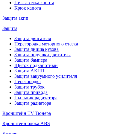
Петля замка капота
Крюк капота
Защита акпп
Защита
Защита двигателя
Перегородка моторного отсека
Защита днища кузова
Защита подушки двигателя
Защита бампера
Щиток подкапотный
Защита АКПП
Защита вакуумного усилителя
Перегородка
Защита трубок
Защита привода
Пыльник радитатора
Защита радиатора
Кронштейн TV-Тюнера
Кронштейн блока ABS
Бамперы