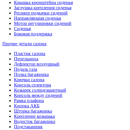
Крышка кронштейна сиденья
Заглушка крепления сиденья
Ресивер подкачки сидений
Направляющая сиденья
Мотор регулировки сидений
Сиденья
Боковая поддержка
Прочие детали салона
Пластик салона
Пепельница
Дефлектор воздушный
Педаль газа
Полка багажника
Крючки салона
Консоль селектора
Козырек солнцезащитный
Консоль между сидений
Рамка плафона
Кнопка АКБ
Шторка багажника
Крепление козырька
Водосток багажника
Подстаканник