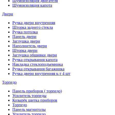
Шумоизоляция двигателя
Шумоизоляция капота
Двери
Ручка двери внутренняя
Шторка заднего стекла
Ручка потолка
Панель двери
Заглушка двери
Наполнитель двери
Шторка двери
Заглушка обшивки двери
Ручка открывания капота
Накладка стеклоподъемника
Ручка открывания багажника
Ручка двери внутренняя к-т 4 шт
Торпедо
Панель приборов ( торпедо)
Усилитель торпеды
Козырёк щитка приборов
Торпедо
Панель магнитолы
Усилитель торпедо