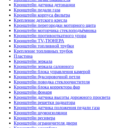
Кронштейн датчика детонации
Кронштейн педали газа
Кронштейн корпуса фильтра
Крепление детского кресла
Кронштейн перегородки моторного щита
Кронштейн моторчика стеклоподъёмника
Кронштейн противооткатного упора
Кронштейн TV-ТЮНЕРА
Кронштейн топливной трубки
Крепление топливных трубок
Пластина
Кронштейн зеркала
Кронштейн зеркала салонного
Кронштейн блока управления камерой
Кронштейн буксировочной петли
Кронштейн поводка стеклоочистителя
Кронштейн блока корректора фар
Кронштейн фонаря
Кронштейн датчика высоты дорожного просвета
Кронштейн решетки радиатора
Кронштейн датчика положения педали газа
Кронштейн шумоизоляции
Кронштейн ресивера
Кронштейн ограничителя двери