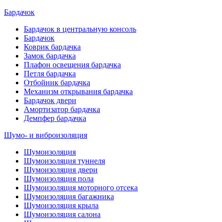
Бардачок
Бардачок в центральную консоль
Бардачок
Коврик бардачка
Замок бардачка
Плафон освещения бардачка
Петля бардачка
Отбойник бардачка
Механизм открывания бардачка
Бардачок двери
Амортизатор бардачка
Демпфер бардачка
Шумо- и виброизоляция
Шумоизоляция
Шумоизоляция туннеля
Шумоизоляция двери
Шумоизоляция пола
Шумоизоляция моторного отсека
Шумоизоляция багажника
Шумоизоляция крыла
Шумоизоляция салона