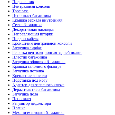
Подочечник
Центральная консоль
Трос газа
Пенопласт багажника
Крышка зеркала внутренняя
Сетка багажника
Декоративная накладка
Направляющая шторки
Поддон кабеля
Кронштейн центральной консоли
Заглушка аирбаг
Решетка вентиляционная задней полки
Пластик багажника
Заглушка обшивки багажника
Крышка салонного фильтра
Заглушка потолка
Крепление консоли
Подставка под ногу
Адаптер для запасного ключа
Держатель пола багажника
Заглушка пола
Пенопласт
Регулятор дефлектора
Планка
Механизм шторки багажника