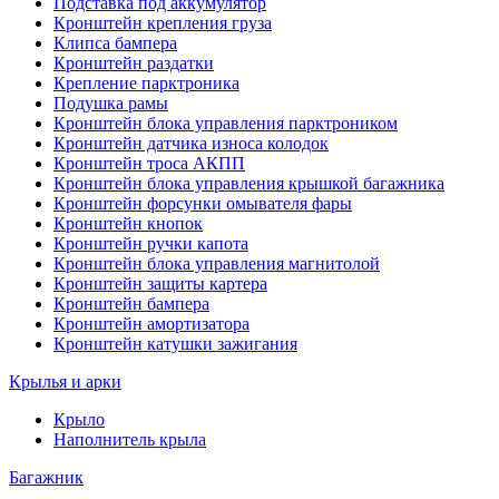
Подставка под аккумулятор
Кронштейн крепления груза
Клипса бампера
Кронштейн раздатки
Крепление парктроника
Подушка рамы
Кронштейн блока управления парктроником
Кронштейн датчика износа колодок
Кронштейн троса АКПП
Кронштейн блока управления крышкой багажника
Кронштейн форсунки омывателя фары
Кронштейн кнопок
Кронштейн ручки капота
Кронштейн блока управления магнитолой
Кронштейн защиты картера
Кронштейн бампера
Кронштейн амортизатора
Кронштейн катушки зажигания
Крылья и арки
Крыло
Наполнитель крыла
Багажник