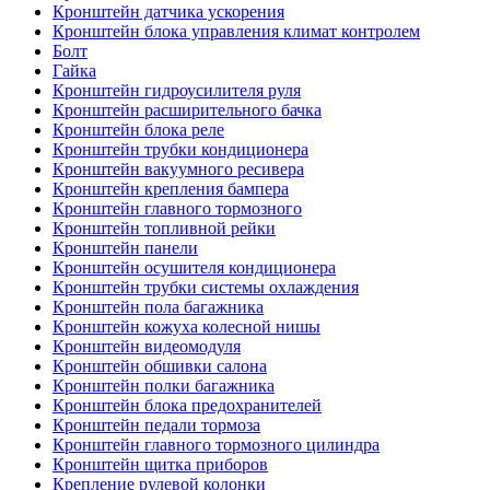
Кронштейн датчика ускорения
Кронштейн блока управления климат контролем
Болт
Гайка
Кронштейн гидроусилителя руля
Кронштейн расширительного бачка
Кронштейн блока реле
Кронштейн трубки кондиционера
Кронштейн вакуумного ресивера
Кронштейн крепления бампера
Кронштейн главного тормозного
Кронштейн топливной рейки
Кронштейн панели
Кронштейн осушителя кондиционера
Кронштейн трубки системы охлаждения
Кронштейн пола багажника
Кронштейн кожуха колесной нишы
Кронштейн видеомодуля
Кронштейн обшивки салона
Кронштейн полки багажника
Кронштейн блока предохранителей
Кронштейн педали тормоза
Кронштейн главного тормозного цилиндра
Кронштейн щитка приборов
Крепление рулевой колонки