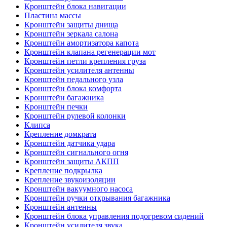
Кронштейн блока навигации
Пластина массы
Кронштейн защиты днища
Кронштейн зеркала салона
Кронштейн амортизатора капота
Кронштейн клапана регенерации мот
Кронштейн петли крепления груза
Кронштейн усилителя антенны
Кронштейн педального узла
Кронштейн блока комфорта
Кронштейн багажника
Кронштейн печки
Кронштейн рулевой колонки
Клипса
Крепление домкрата
Кронштейн датчика удара
Кронштейн сигнального огня
Кронштейн защиты АКПП
Крепление подкрылка
Крепление звукоизоляции
Кронштейн вакуумного насоса
Кронштейн ручки открывания багажника
Кронштейн антенны
Кронштейн блока управления подогревом сидений
Кронштейн усилителя звука