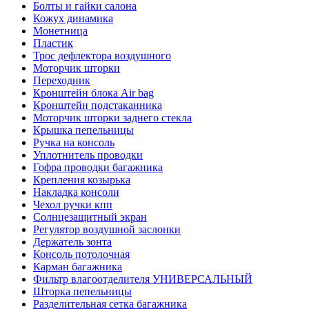
Болты и гайки салона
Кожух динамика
Монетница
Пластик
Трос дефлектора воздушного
Моторчик шторки
Переходник
Кронштейн блока Air bag
Кронштейн подстаканника
Моторчик шторки заднего стекла
Крышка пепельницы
Ручка на консоль
Уплотнитель проводки
Гофра проводки багажника
Крепления козырька
Накладка консоли
Чехол ручки кпп
Солнцезащитный экран
Регулятор воздушной заслонки
Держатель зонта
Консоль потолочная
Карман багажника
Фильтр влагоотделителя УНИВЕРСАЛЬНЫЙ
Шторка пепельницы
Разделительная сетка багажника