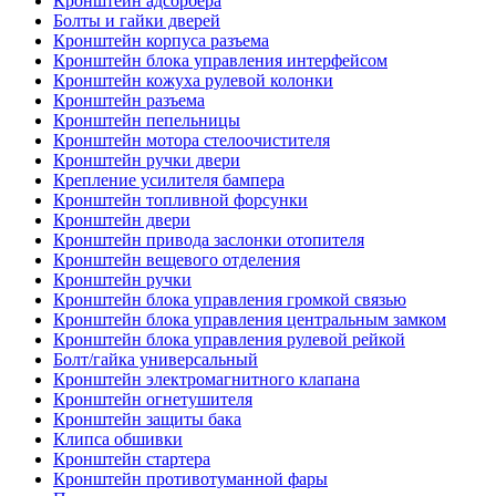
Кронштейн адсорбера
Болты и гайки дверей
Кронштейн корпуса разъема
Кронштейн блока управления интерфейсом
Кронштейн кожуха рулевой колонки
Кронштейн разъема
Кронштейн пепельницы
Кронштейн мотора стелоочистителя
Кронштейн ручки двери
Крепление усилителя бампера
Кронштейн топливной форсунки
Кронштейн двери
Кронштейн привода заслонки отопителя
Кронштейн вещевого отделения
Кронштейн ручки
Кронштейн блока управления громкой связью
Кронштейн блока управления центральным замком
Кронштейн блока управления рулевой рейкой
Болт/гайка универсальный
Кронштейн электромагнитного клапана
Кронштейн огнетушителя
Кронштейн защиты бака
Клипса обшивки
Кронштейн стартера
Кронштейн противотуманной фары