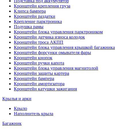
Подставка под аккумулятор
Кронштейн крепления груза
Клипса бампера
Кронштейн раздатки
Крепление парктроника
Подушка рамы
Кронштейн блока управления парктроником
Кронштейн датчика износа колодок
Кронштейн троса АКПП
Кронштейн блока управления крышкой багажника
Кронштейн форсунки омывателя фары
Кронштейн кнопок
Кронштейн ручки капота
Кронштейн блока управления магнитолой
Кронштейн защиты картера
Кронштейн бампера
Кронштейн амортизатора
Кронштейн катушки зажигания
Крылья и арки
Крыло
Наполнитель крыла
Багажник