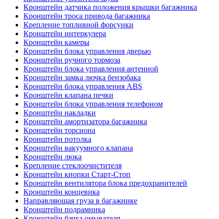
Кронштейн датчика положения крышки багажника
Кронштейн троса привода багажника
Крепление топливной форсунки
Кронштейн интеркулера
Кронштейн камеры
Кронштейн блока управления дверью
Кронштейн ручного тормоза
Кронштейн блока управления антенной
Кронштейн замка лючка бензобака
Кронштейн блока управления ABS
Кронштейн клапана печки
Кронштейн блока управления телефоном
Кронштейн накладки
Кронштейн амортизатора багажника
Кронштейн торсиона
Кронштейн потолка
Кронштейн вакуумного клапана
Кронштейн люка
Крепление стеклоочистителя
Кронштейн кнопки Старт-Стоп
Кронштейн вентилятора блока предохранителей
Кронштейн концевика
Направляющая груза в багажнике
Кронштейн подрамника
Кронштейн бачка омывателя