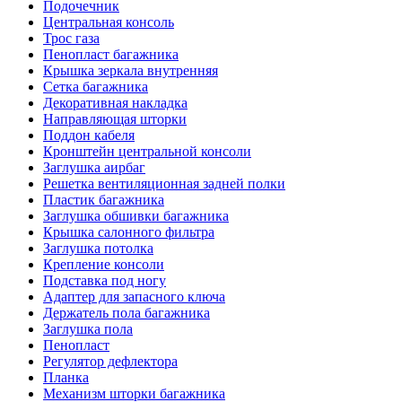
Подочечник
Центральная консоль
Трос газа
Пенопласт багажника
Крышка зеркала внутренняя
Сетка багажника
Декоративная накладка
Направляющая шторки
Поддон кабеля
Кронштейн центральной консоли
Заглушка аирбаг
Решетка вентиляционная задней полки
Пластик багажника
Заглушка обшивки багажника
Крышка салонного фильтра
Заглушка потолка
Крепление консоли
Подставка под ногу
Адаптер для запасного ключа
Держатель пола багажника
Заглушка пола
Пенопласт
Регулятор дефлектора
Планка
Механизм шторки багажника