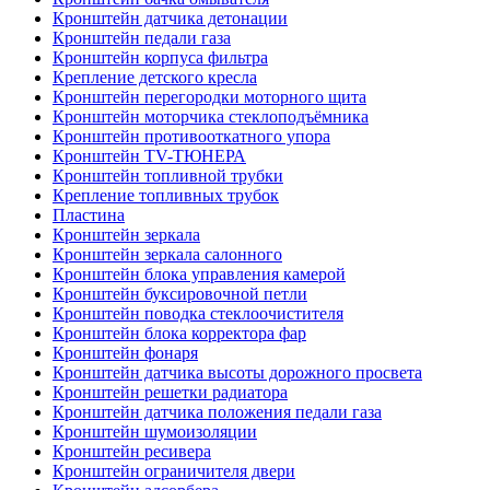
Кронштейн датчика детонации
Кронштейн педали газа
Кронштейн корпуса фильтра
Крепление детского кресла
Кронштейн перегородки моторного щита
Кронштейн моторчика стеклоподъёмника
Кронштейн противооткатного упора
Кронштейн TV-ТЮНЕРА
Кронштейн топливной трубки
Крепление топливных трубок
Пластина
Кронштейн зеркала
Кронштейн зеркала салонного
Кронштейн блока управления камерой
Кронштейн буксировочной петли
Кронштейн поводка стеклоочистителя
Кронштейн блока корректора фар
Кронштейн фонаря
Кронштейн датчика высоты дорожного просвета
Кронштейн решетки радиатора
Кронштейн датчика положения педали газа
Кронштейн шумоизоляции
Кронштейн ресивера
Кронштейн ограничителя двери