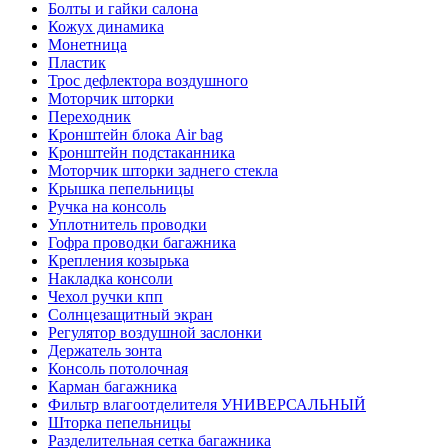
Болты и гайки салона
Кожух динамика
Монетница
Пластик
Трос дефлектора воздушного
Моторчик шторки
Переходник
Кронштейн блока Air bag
Кронштейн подстаканника
Моторчик шторки заднего стекла
Крышка пепельницы
Ручка на консоль
Уплотнитель проводки
Гофра проводки багажника
Крепления козырька
Накладка консоли
Чехол ручки кпп
Солнцезащитный экран
Регулятор воздушной заслонки
Держатель зонта
Консоль потолочная
Карман багажника
Фильтр влагоотделителя УНИВЕРСАЛЬНЫЙ
Шторка пепельницы
Разделительная сетка багажника