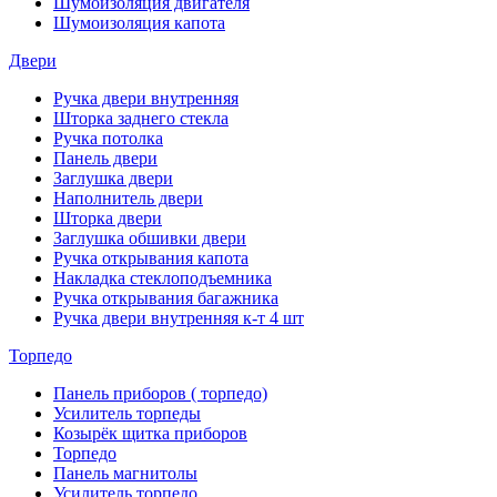
Шумоизоляция двигателя
Шумоизоляция капота
Двери
Ручка двери внутренняя
Шторка заднего стекла
Ручка потолка
Панель двери
Заглушка двери
Наполнитель двери
Шторка двери
Заглушка обшивки двери
Ручка открывания капота
Накладка стеклоподъемника
Ручка открывания багажника
Ручка двери внутренняя к-т 4 шт
Торпедо
Панель приборов ( торпедо)
Усилитель торпеды
Козырёк щитка приборов
Торпедо
Панель магнитолы
Усилитель торпедо