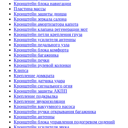
Кронштейн блока навигации
Пластина массы
Кронштейн защиты днища
Кронштейн зеркала салона
Кронштейн амортизатора капота
Кронштейн клапана регенерации мот
Кронштейн петли крепления груза
Кронштейн усилителя антенны
Кронштейн педального узла
Кронштейн блока комфорта
Кронштейн багажника
Кронштейн печки
Кронштейн рулевой колонки
Клипса
Крепление домкрата
Кронштейн датчика удара
Кронштейн сигнального огня
Кронштейн защиты АКПП
Крепление подкрылка
Крепление звукоизоляции
Кронштейн вакуумного насоса
Кронштейн ручки открывания багажника
Кронштейн антенны
Кронштейн блока управления подогревом сидений
Кронштейн усилителя звука