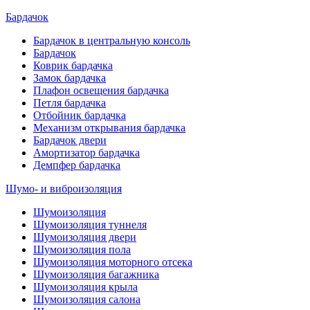
Бардачок
Бардачок в центральную консоль
Бардачок
Коврик бардачка
Замок бардачка
Плафон освещения бардачка
Петля бардачка
Отбойник бардачка
Механизм открывания бардачка
Бардачок двери
Амортизатор бардачка
Демпфер бардачка
Шумо- и виброизоляция
Шумоизоляция
Шумоизоляция туннеля
Шумоизоляция двери
Шумоизоляция пола
Шумоизоляция моторного отсека
Шумоизоляция багажника
Шумоизоляция крыла
Шумоизоляция салона