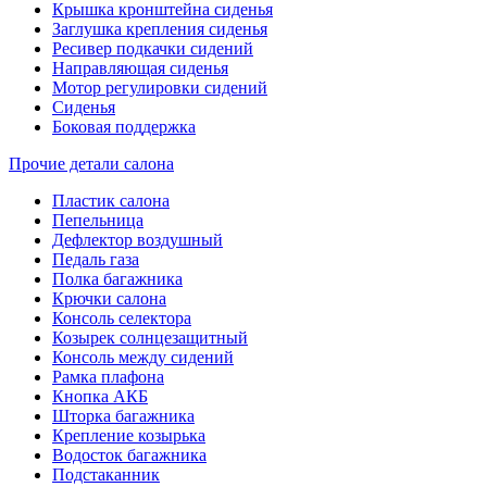
Крышка кронштейна сиденья
Заглушка крепления сиденья
Ресивер подкачки сидений
Направляющая сиденья
Мотор регулировки сидений
Сиденья
Боковая поддержка
Прочие детали салона
Пластик салона
Пепельница
Дефлектор воздушный
Педаль газа
Полка багажника
Крючки салона
Консоль селектора
Козырек солнцезащитный
Консоль между сидений
Рамка плафона
Кнопка АКБ
Шторка багажника
Крепление козырька
Водосток багажника
Подстаканник