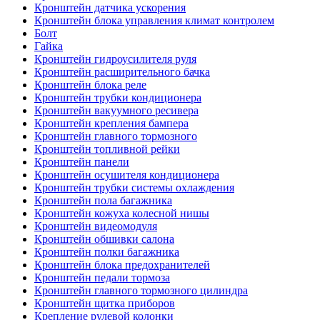
Кронштейн датчика ускорения
Кронштейн блока управления климат контролем
Болт
Гайка
Кронштейн гидроусилителя руля
Кронштейн расширительного бачка
Кронштейн блока реле
Кронштейн трубки кондиционера
Кронштейн вакуумного ресивера
Кронштейн крепления бампера
Кронштейн главного тормозного
Кронштейн топливной рейки
Кронштейн панели
Кронштейн осушителя кондиционера
Кронштейн трубки системы охлаждения
Кронштейн пола багажника
Кронштейн кожуха колесной нишы
Кронштейн видеомодуля
Кронштейн обшивки салона
Кронштейн полки багажника
Кронштейн блока предохранителей
Кронштейн педали тормоза
Кронштейн главного тормозного цилиндра
Кронштейн щитка приборов
Крепление рулевой колонки