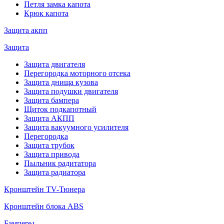
Петля замка капота
Крюк капота
Защита акпп
Защита
Защита двигателя
Перегородка моторного отсека
Защита днища кузова
Защита подушки двигателя
Защита бампера
Щиток подкапотный
Защита АКПП
Защита вакуумного усилителя
Перегородка
Защита трубок
Защита привода
Пыльник радитатора
Защита радиатора
Кронштейн TV-Тюнера
Кронштейн блока ABS
Бамперы