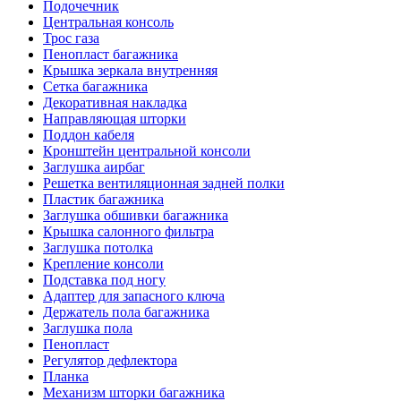
Подочечник
Центральная консоль
Трос газа
Пенопласт багажника
Крышка зеркала внутренняя
Сетка багажника
Декоративная накладка
Направляющая шторки
Поддон кабеля
Кронштейн центральной консоли
Заглушка аирбаг
Решетка вентиляционная задней полки
Пластик багажника
Заглушка обшивки багажника
Крышка салонного фильтра
Заглушка потолка
Крепление консоли
Подставка под ногу
Адаптер для запасного ключа
Держатель пола багажника
Заглушка пола
Пенопласт
Регулятор дефлектора
Планка
Механизм шторки багажника