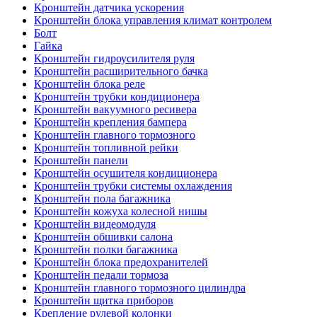
Кронштейн датчика ускорения
Кронштейн блока управления климат контролем
Болт
Гайка
Кронштейн гидроусилителя руля
Кронштейн расширительного бачка
Кронштейн блока реле
Кронштейн трубки кондиционера
Кронштейн вакуумного ресивера
Кронштейн крепления бампера
Кронштейн главного тормозного
Кронштейн топливной рейки
Кронштейн панели
Кронштейн осушителя кондиционера
Кронштейн трубки системы охлаждения
Кронштейн пола багажника
Кронштейн кожуха колесной нишы
Кронштейн видеомодуля
Кронштейн обшивки салона
Кронштейн полки багажника
Кронштейн блока предохранителей
Кронштейн педали тормоза
Кронштейн главного тормозного цилиндра
Кронштейн щитка приборов
Крепление рулевой колонки