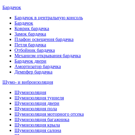
Бардачок
Бардачок в центральную консоль
Бардачок
Коврик бардачка
Замок бардачка
Плафон освещения бардачка
Петля бардачка
Отбойник бардачка
Механизм открывания бардачка
Бардачок двери
Амортизатор бардачка
Демпфер бардачка
Шумо- и виброизоляция
Шумоизоляция
Шумоизоляция туннеля
Шумоизоляция двери
Шумоизоляция пола
Шумоизоляция моторного отсека
Шумоизоляция багажника
Шумоизоляция крыла
Шумоизоляция салона