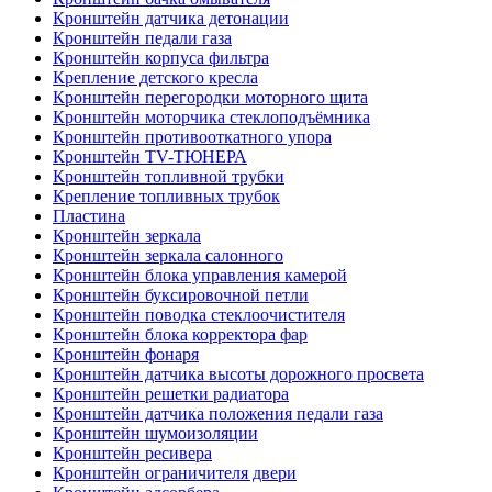
Кронштейн датчика детонации
Кронштейн педали газа
Кронштейн корпуса фильтра
Крепление детского кресла
Кронштейн перегородки моторного щита
Кронштейн моторчика стеклоподъёмника
Кронштейн противооткатного упора
Кронштейн TV-ТЮНЕРА
Кронштейн топливной трубки
Крепление топливных трубок
Пластина
Кронштейн зеркала
Кронштейн зеркала салонного
Кронштейн блока управления камерой
Кронштейн буксировочной петли
Кронштейн поводка стеклоочистителя
Кронштейн блока корректора фар
Кронштейн фонаря
Кронштейн датчика высоты дорожного просвета
Кронштейн решетки радиатора
Кронштейн датчика положения педали газа
Кронштейн шумоизоляции
Кронштейн ресивера
Кронштейн ограничителя двери