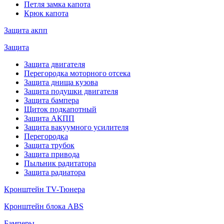
Петля замка капота
Крюк капота
Защита акпп
Защита
Защита двигателя
Перегородка моторного отсека
Защита днища кузова
Защита подушки двигателя
Защита бампера
Щиток подкапотный
Защита АКПП
Защита вакуумного усилителя
Перегородка
Защита трубок
Защита привода
Пыльник радитатора
Защита радиатора
Кронштейн TV-Тюнера
Кронштейн блока ABS
Бамперы