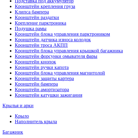
Подставка под аккумулятор
Кронштейн крепления груза
Клипса бампера
Кронштейн раздатки
Крепление парктроника
Подушка рамы
Кронштейн блока управления парктроником
Кронштейн датчика износа колодок
Кронштейн троса АКПП
Кронштейн блока управления крышкой багажника
Кронштейн форсунки омывателя фары
Кронштейн кнопок
Кронштейн ручки капота
Кронштейн блока управления магнитолой
Кронштейн защиты картера
Кронштейн бампера
Кронштейн амортизатора
Кронштейн катушки зажигания
Крылья и арки
Крыло
Наполнитель крыла
Багажник