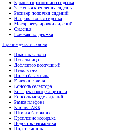
Крышка кронштейна сиденья
Заглушка крепления сиденья
Ресивер подкачки сидений
Направляющая сиденья
Мотор регулировки сидений
Сиденья
Боковая поддержка
Прочие детали салона
Пластик салона
Пепельница
Дефлектор воздушный
Педаль газа
Полка багажника
Крючки салона
Консоль селектора
Козырек солнцезащитный
Консоль между сидений
Рамка плафона
Кнопка АКБ
Шторка багажника
Крепление козырька
Водосток багажника
Подстаканник