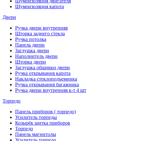
Шумоизоляция двигателя
Шумоизоляция капота
Двери
Ручка двери внутренняя
Шторка заднего стекла
Ручка потолка
Панель двери
Заглушка двери
Наполнитель двери
Шторка двери
Заглушка обшивки двери
Ручка открывания капота
Накладка стеклоподъемника
Ручка открывания багажника
Ручка двери внутренняя к-т 4 шт
Торпедо
Панель приборов ( торпедо)
Усилитель торпеды
Козырёк щитка приборов
Торпедо
Панель магнитолы
Усилитель торпедо