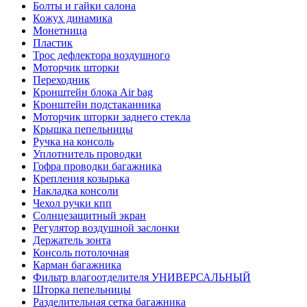
Болты и гайки салона
Кожух динамика
Монетница
Пластик
Трос дефлектора воздушного
Моторчик шторки
Переходник
Кронштейн блока Air bag
Кронштейн подстаканника
Моторчик шторки заднего стекла
Крышка пепельницы
Ручка на консоль
Уплотнитель проводки
Гофра проводки багажника
Крепления козырька
Накладка консоли
Чехол ручки кпп
Солнцезащитный экран
Регулятор воздушной заслонки
Держатель зонта
Консоль потолочная
Карман багажника
Фильтр влагоотделителя УНИВЕРСАЛЬНЫЙ
Шторка пепельницы
Разделительная сетка багажника