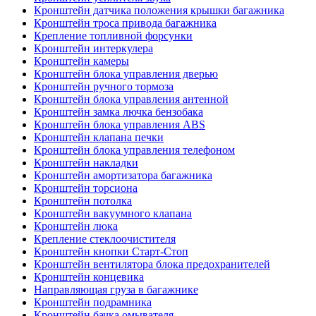
Кронштейн датчика положения крышки багажника
Кронштейн троса привода багажника
Крепление топливной форсунки
Кронштейн интеркулера
Кронштейн камеры
Кронштейн блока управления дверью
Кронштейн ручного тормоза
Кронштейн блока управления антенной
Кронштейн замка лючка бензобака
Кронштейн блока управления ABS
Кронштейн клапана печки
Кронштейн блока управления телефоном
Кронштейн накладки
Кронштейн амортизатора багажника
Кронштейн торсиона
Кронштейн потолка
Кронштейн вакуумного клапана
Кронштейн люка
Крепление стеклоочистителя
Кронштейн кнопки Старт-Стоп
Кронштейн вентилятора блока предохранителей
Кронштейн концевика
Направляющая груза в багажнике
Кронштейн подрамника
Кронштейн бачка омывателя