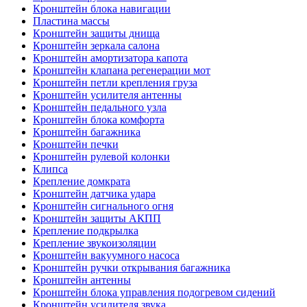
Кронштейн блока навигации
Пластина массы
Кронштейн защиты днища
Кронштейн зеркала салона
Кронштейн амортизатора капота
Кронштейн клапана регенерации мот
Кронштейн петли крепления груза
Кронштейн усилителя антенны
Кронштейн педального узла
Кронштейн блока комфорта
Кронштейн багажника
Кронштейн печки
Кронштейн рулевой колонки
Клипса
Крепление домкрата
Кронштейн датчика удара
Кронштейн сигнального огня
Кронштейн защиты АКПП
Крепление подкрылка
Крепление звукоизоляции
Кронштейн вакуумного насоса
Кронштейн ручки открывания багажника
Кронштейн антенны
Кронштейн блока управления подогревом сидений
Кронштейн усилителя звука