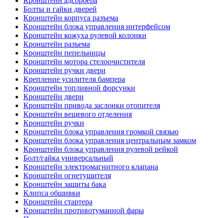
Кронштейн адсорбера
Болты и гайки дверей
Кронштейн корпуса разъема
Кронштейн блока управления интерфейсом
Кронштейн кожуха рулевой колонки
Кронштейн разъема
Кронштейн пепельницы
Кронштейн мотора стелоочистителя
Кронштейн ручки двери
Крепление усилителя бампера
Кронштейн топливной форсунки
Кронштейн двери
Кронштейн привода заслонки отопителя
Кронштейн вещевого отделения
Кронштейн ручки
Кронштейн блока управления громкой связью
Кронштейн блока управления центральным замком
Кронштейн блока управления рулевой рейкой
Болт/гайка универсальный
Кронштейн электромагнитного клапана
Кронштейн огнетушителя
Кронштейн защиты бака
Клипса обшивки
Кронштейн стартера
Кронштейн противотуманной фары