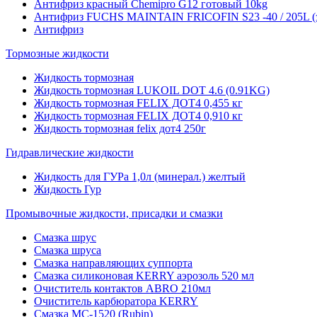
Антифриз красный Chemipro G12 готовый 10kg
Антифриз FUCHS MAINTAIN FRICOFIN S23 -40 / 205L (
Антифриз
Тормозные жидкости
Жидкость тормозная
Жидкость тормозная LUKOIL DOT 4.6 (0.91KG)
Жидкость тормозная FELIX ДОТ4 0,455 кг
Жидкость тормозная FELIX ДОТ4 0,910 кг
Жидкость тормозная felix дот4 250г
Гидравлические жидкости
Жидкость для ГУРа 1,0л (минерал.) желтый
Жидкость Гур
Промывочные жидкости, присадки и смазки
Смазка шрус
Смазка шруса
Смазка направляющих суппорта
Смазка силиконовая KERRY аэрозоль 520 мл
Очиститель контактов ABRO 210мл
Очиститель карбюратора KERRY
Смазка МС-1520 (Rubin)