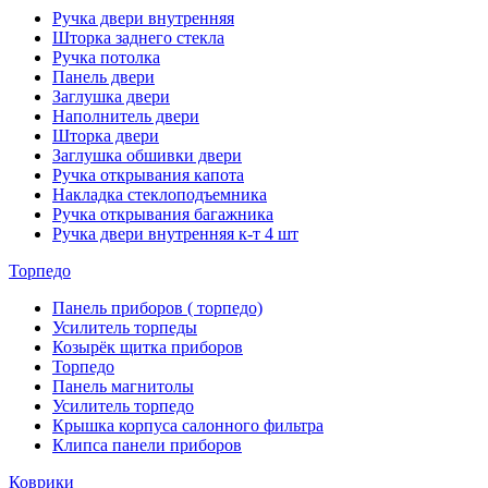
Ручка двери внутренняя
Шторка заднего стекла
Ручка потолка
Панель двери
Заглушка двери
Наполнитель двери
Шторка двери
Заглушка обшивки двери
Ручка открывания капота
Накладка стеклоподъемника
Ручка открывания багажника
Ручка двери внутренняя к-т 4 шт
Торпедо
Панель приборов ( торпедо)
Усилитель торпеды
Козырёк щитка приборов
Торпедо
Панель магнитолы
Усилитель торпедо
Крышка корпуса салонного фильтра
Клипса панели приборов
Коврики