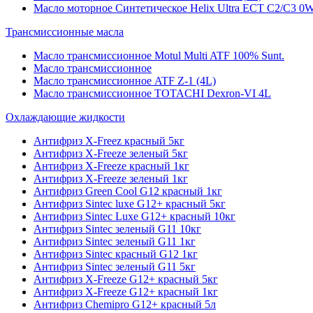
Масло моторное Синтетическое Helix Ultra ECT C2/C3 0W
Трансмиссионные масла
Масло трансмиссионное Motul Multi ATF 100% Sunt.
Масло трансмиссионное
Масло трансмиссионное ATF Z-1 (4L)
Масло трансмиссионное TOTACHI Dexron-VI 4L
Охлаждающие жидкости
Антифриз X-Freez красный 5кг
Антифриз X-Freeze зеленый 5кг
Антифриз X-Freeze красный 1кг
Антифриз X-Freeze зеленый 1кг
Антифриз Green Cool G12 красный 1кг
Антифриз Sintec luxe G12+ красный 5кг
Антифриз Sintec Luxe G12+ красный 10кг
Антифриз Sintec зеленый G11 10кг
Антифриз Sintec зеленый G11 1кг
Антифриз Sintec красный G12 1кг
Антифриз Sintec зеленый G11 5кг
Антифриз X-Freeze G12+ красный 5кг
Антифриз X-Freeze G12+ красный 1кг
Антифриз Chemipro G12+ красный 5л