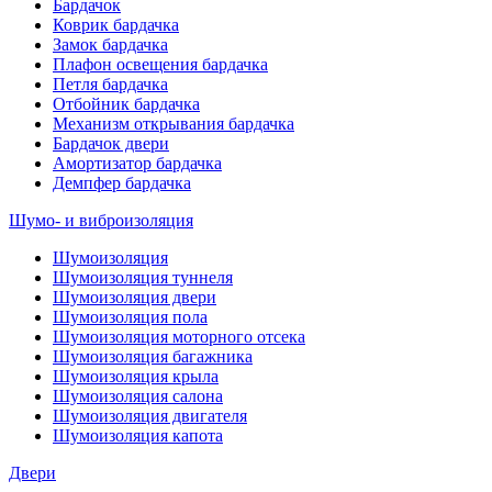
Бардачок
Коврик бардачка
Замок бардачка
Плафон освещения бардачка
Петля бардачка
Отбойник бардачка
Механизм открывания бардачка
Бардачок двери
Амортизатор бардачка
Демпфер бардачка
Шумо- и виброизоляция
Шумоизоляция
Шумоизоляция туннеля
Шумоизоляция двери
Шумоизоляция пола
Шумоизоляция моторного отсека
Шумоизоляция багажника
Шумоизоляция крыла
Шумоизоляция салона
Шумоизоляция двигателя
Шумоизоляция капота
Двери