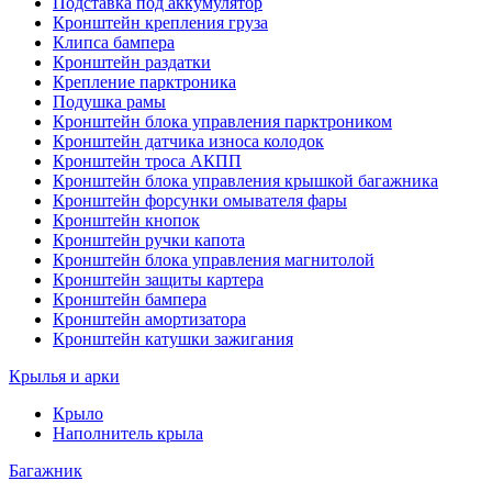
Подставка под аккумулятор
Кронштейн крепления груза
Клипса бампера
Кронштейн раздатки
Крепление парктроника
Подушка рамы
Кронштейн блока управления парктроником
Кронштейн датчика износа колодок
Кронштейн троса АКПП
Кронштейн блока управления крышкой багажника
Кронштейн форсунки омывателя фары
Кронштейн кнопок
Кронштейн ручки капота
Кронштейн блока управления магнитолой
Кронштейн защиты картера
Кронштейн бампера
Кронштейн амортизатора
Кронштейн катушки зажигания
Крылья и арки
Крыло
Наполнитель крыла
Багажник