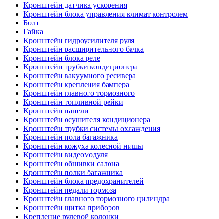
Кронштейн датчика ускорения
Кронштейн блока управления климат контролем
Болт
Гайка
Кронштейн гидроусилителя руля
Кронштейн расширительного бачка
Кронштейн блока реле
Кронштейн трубки кондиционера
Кронштейн вакуумного ресивера
Кронштейн крепления бампера
Кронштейн главного тормозного
Кронштейн топливной рейки
Кронштейн панели
Кронштейн осушителя кондиционера
Кронштейн трубки системы охлаждения
Кронштейн пола багажника
Кронштейн кожуха колесной нишы
Кронштейн видеомодуля
Кронштейн обшивки салона
Кронштейн полки багажника
Кронштейн блока предохранителей
Кронштейн педали тормоза
Кронштейн главного тормозного цилиндра
Кронштейн щитка приборов
Крепление рулевой колонки