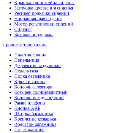
Крышка кронштейна сиденья
Заглушка крепления сиденья
Ресивер подкачки сидений
Направляющая сиденья
Мотор регулировки сидений
Сиденья
Боковая поддержка
Прочие детали салона
Пластик салона
Пепельница
Дефлектор воздушный
Педаль газа
Полка багажника
Крючки салона
Консоль селектора
Козырек солнцезащитный
Консоль между сидений
Рамка плафона
Кнопка АКБ
Шторка багажника
Крепление козырька
Водосток багажника
Подстаканник