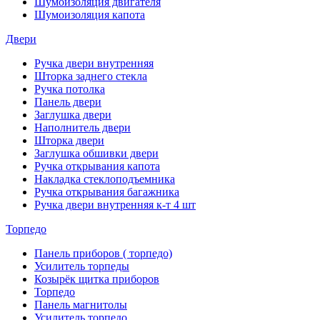
Шумоизоляция двигателя
Шумоизоляция капота
Двери
Ручка двери внутренняя
Шторка заднего стекла
Ручка потолка
Панель двери
Заглушка двери
Наполнитель двери
Шторка двери
Заглушка обшивки двери
Ручка открывания капота
Накладка стеклоподъемника
Ручка открывания багажника
Ручка двери внутренняя к-т 4 шт
Торпедо
Панель приборов ( торпедо)
Усилитель торпеды
Козырёк щитка приборов
Торпедо
Панель магнитолы
Усилитель торпедо