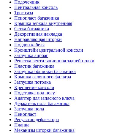
Подочечник
Центральная консоль
Трос газа
Пенопласт багажника
Крышка зеркала внутренняя
Сетка багажника
Декоративная накладка
Направляющая шторки
Поддон кабеля
Кронштейн центральной консоли
Заглушка аирбаг
Решетка вентиляционная задней полки
Пластик багажника
Заглушка обшивки багажника
Крышка салонного фильтра
Заглушка потолка
Крепление консоли
Подставка под ногу
Адаптер для запасного ключа
Держатель пола багажника
Заглушка пола
Пенопласт
Регулятор дефлектора
Планка
Механизм шторки багажника