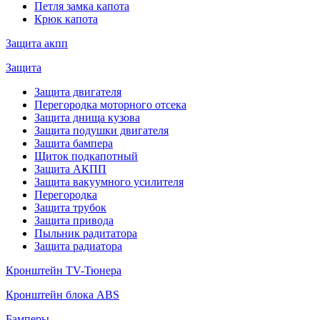
Петля замка капота
Крюк капота
Защита акпп
Защита
Защита двигателя
Перегородка моторного отсека
Защита днища кузова
Защита подушки двигателя
Защита бампера
Щиток подкапотный
Защита АКПП
Защита вакуумного усилителя
Перегородка
Защита трубок
Защита привода
Пыльник радитатора
Защита радиатора
Кронштейн TV-Тюнера
Кронштейн блока ABS
Бамперы