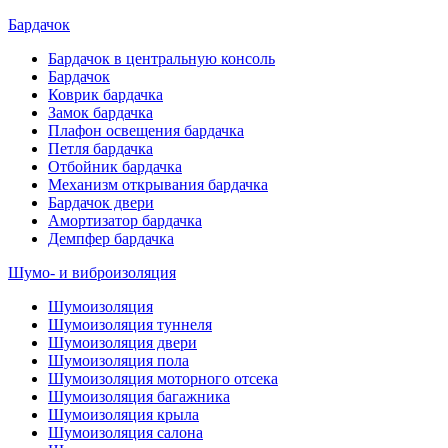
Бардачок
Бардачок в центральную консоль
Бардачок
Коврик бардачка
Замок бардачка
Плафон освещения бардачка
Петля бардачка
Отбойник бардачка
Механизм открывания бардачка
Бардачок двери
Амортизатор бардачка
Демпфер бардачка
Шумо- и виброизоляция
Шумоизоляция
Шумоизоляция туннеля
Шумоизоляция двери
Шумоизоляция пола
Шумоизоляция моторного отсека
Шумоизоляция багажника
Шумоизоляция крыла
Шумоизоляция салона