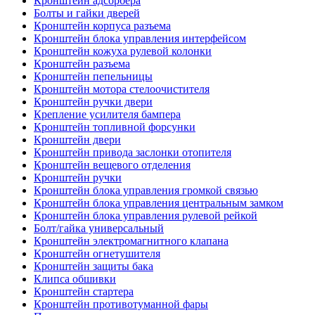
Кронштейн адсорбера
Болты и гайки дверей
Кронштейн корпуса разъема
Кронштейн блока управления интерфейсом
Кронштейн кожуха рулевой колонки
Кронштейн разъема
Кронштейн пепельницы
Кронштейн мотора стелоочистителя
Кронштейн ручки двери
Крепление усилителя бампера
Кронштейн топливной форсунки
Кронштейн двери
Кронштейн привода заслонки отопителя
Кронштейн вещевого отделения
Кронштейн ручки
Кронштейн блока управления громкой связью
Кронштейн блока управления центральным замком
Кронштейн блока управления рулевой рейкой
Болт/гайка универсальный
Кронштейн электромагнитного клапана
Кронштейн огнетушителя
Кронштейн защиты бака
Клипса обшивки
Кронштейн стартера
Кронштейн противотуманной фары