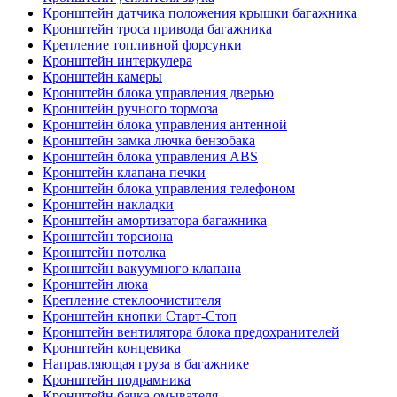
Кронштейн датчика положения крышки багажника
Кронштейн троса привода багажника
Крепление топливной форсунки
Кронштейн интеркулера
Кронштейн камеры
Кронштейн блока управления дверью
Кронштейн ручного тормоза
Кронштейн блока управления антенной
Кронштейн замка лючка бензобака
Кронштейн блока управления ABS
Кронштейн клапана печки
Кронштейн блока управления телефоном
Кронштейн накладки
Кронштейн амортизатора багажника
Кронштейн торсиона
Кронштейн потолка
Кронштейн вакуумного клапана
Кронштейн люка
Крепление стеклоочистителя
Кронштейн кнопки Старт-Стоп
Кронштейн вентилятора блока предохранителей
Кронштейн концевика
Направляющая груза в багажнике
Кронштейн подрамника
Кронштейн бачка омывателя