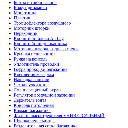
Болты и гайки салона
Кожух динамика
Монетница
Пластик
Трос дефлектора воздушного
Моторчик шторки
Переходник
Кронштейн блока Air bag
Кронштейн подстаканника
Моторчик шторки заднего стекла
Крышка пепельницы
Ручка на консоль
Уплотнитель проводки
Гофра проводки багажника
Крепления козырька
Накладка консоли
Чехол ручки кпп
Солнцезащитный экран
Регулятор воздушной заслонки
Держатель зонта
Консоль потолочная
Карман багажника
Фильтр влагоотделителя УНИВЕРСАЛЬНЫЙ
Шторка пепельницы
Разделительная сетка багажника