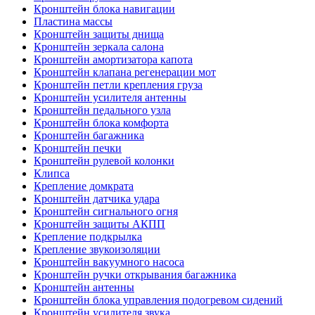
Кронштейн блока навигации
Пластина массы
Кронштейн защиты днища
Кронштейн зеркала салона
Кронштейн амортизатора капота
Кронштейн клапана регенерации мот
Кронштейн петли крепления груза
Кронштейн усилителя антенны
Кронштейн педального узла
Кронштейн блока комфорта
Кронштейн багажника
Кронштейн печки
Кронштейн рулевой колонки
Клипса
Крепление домкрата
Кронштейн датчика удара
Кронштейн сигнального огня
Кронштейн защиты АКПП
Крепление подкрылка
Крепление звукоизоляции
Кронштейн вакуумного насоса
Кронштейн ручки открывания багажника
Кронштейн антенны
Кронштейн блока управления подогревом сидений
Кронштейн усилителя звука