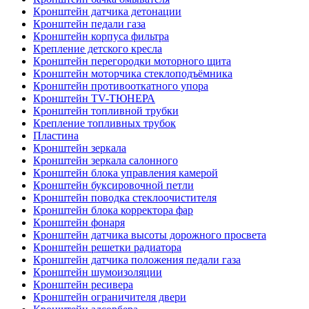
Кронштейн датчика детонации
Кронштейн педали газа
Кронштейн корпуса фильтра
Крепление детского кресла
Кронштейн перегородки моторного щита
Кронштейн моторчика стеклоподъёмника
Кронштейн противооткатного упора
Кронштейн TV-ТЮНЕРА
Кронштейн топливной трубки
Крепление топливных трубок
Пластина
Кронштейн зеркала
Кронштейн зеркала салонного
Кронштейн блока управления камерой
Кронштейн буксировочной петли
Кронштейн поводка стеклоочистителя
Кронштейн блока корректора фар
Кронштейн фонаря
Кронштейн датчика высоты дорожного просвета
Кронштейн решетки радиатора
Кронштейн датчика положения педали газа
Кронштейн шумоизоляции
Кронштейн ресивера
Кронштейн ограничителя двери