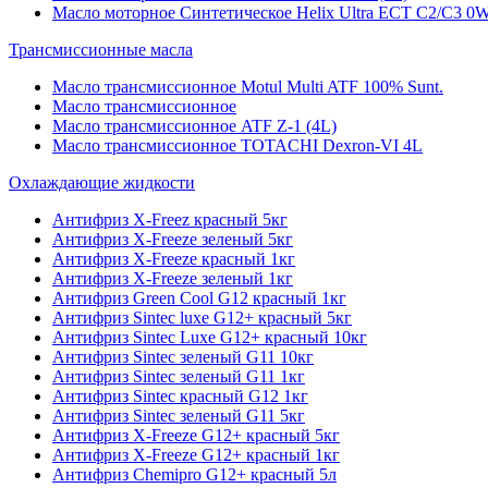
Масло моторное Синтетическое Helix Ultra ECT C2/C3 0W
Трансмиссионные масла
Масло трансмиссионное Motul Multi ATF 100% Sunt.
Масло трансмиссионное
Масло трансмиссионное ATF Z-1 (4L)
Масло трансмиссионное TOTACHI Dexron-VI 4L
Охлаждающие жидкости
Антифриз X-Freez красный 5кг
Антифриз X-Freeze зеленый 5кг
Антифриз X-Freeze красный 1кг
Антифриз X-Freeze зеленый 1кг
Антифриз Green Cool G12 красный 1кг
Антифриз Sintec luxe G12+ красный 5кг
Антифриз Sintec Luxe G12+ красный 10кг
Антифриз Sintec зеленый G11 10кг
Антифриз Sintec зеленый G11 1кг
Антифриз Sintec красный G12 1кг
Антифриз Sintec зеленый G11 5кг
Антифриз X-Freeze G12+ красный 5кг
Антифриз X-Freeze G12+ красный 1кг
Антифриз Chemipro G12+ красный 5л