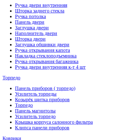
Ручка двери внутренняя
Шторка заднего стекла
Ручка потолка
Панель двери
Заглушка двери
Наполнитель двери
Шторка двери
Заглушка обшивки двери
Ручка открывания капота
Накладка стеклоподъемника
Ручка открывания багажника
Ручка двери внутренняя к-т 4 шт
Торпедо
Панель приборов ( торпедо)
Усилитель торпеды
Козырёк щитка приборов
Торпедо
Панель магнитолы
Усилитель торпедо
Крышка корпуса салонного фильтра
Клипса панели приборов
Коврики