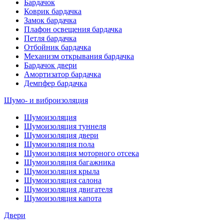
Бардачок
Коврик бардачка
Замок бардачка
Плафон освещения бардачка
Петля бардачка
Отбойник бардачка
Механизм открывания бардачка
Бардачок двери
Амортизатор бардачка
Демпфер бардачка
Шумо- и виброизоляция
Шумоизоляция
Шумоизоляция туннеля
Шумоизоляция двери
Шумоизоляция пола
Шумоизоляция моторного отсека
Шумоизоляция багажника
Шумоизоляция крыла
Шумоизоляция салона
Шумоизоляция двигателя
Шумоизоляция капота
Двери