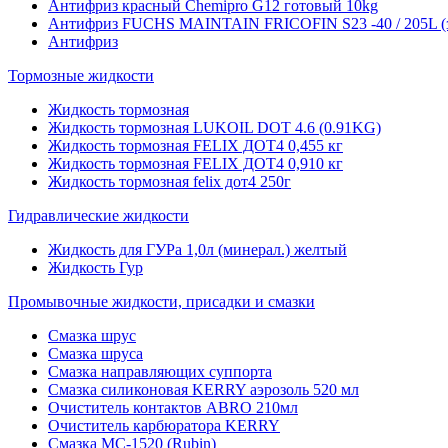
Антифриз красный Chemipro G12 готовый 10kg
Антифриз FUCHS MAINTAIN FRICOFIN S23 -40 / 205L (
Антифриз
Тормозные жидкости
Жидкость тормозная
Жидкость тормозная LUKOIL DOT 4.6 (0.91KG)
Жидкость тормозная FELIX ДОТ4 0,455 кг
Жидкость тормозная FELIX ДОТ4 0,910 кг
Жидкость тормозная felix дот4 250г
Гидравлические жидкости
Жидкость для ГУРа 1,0л (минерал.) желтый
Жидкость Гур
Промывочные жидкости, присадки и смазки
Смазка шрус
Смазка шруса
Смазка направляющих суппорта
Смазка силиконовая KERRY аэрозоль 520 мл
Очиститель контактов ABRO 210мл
Очиститель карбюратора KERRY
Смазка МС-1520 (Rubin)