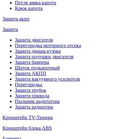
Петля замка капота
Крюк капота
Защита акпп
Защита
Защита двигателя
Перегородка моторного отсека
Защита днища кузова
Защита подушки двигателя
Защита бампера
Щиток подкапотный
Защита АКПП
Защита вакуумного усилителя
Перегородка
Защита трубок
Защита привода
Пыльник радитатора
Защита радиатора
Кронштейн TV-Тюнера
Кронштейн блока ABS
Бамперы