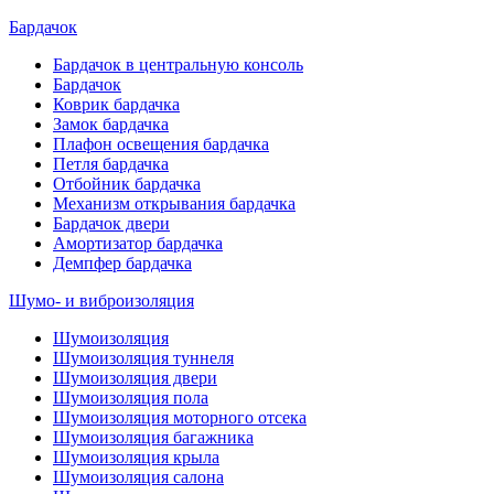
Бардачок
Бардачок в центральную консоль
Бардачок
Коврик бардачка
Замок бардачка
Плафон освещения бардачка
Петля бардачка
Отбойник бардачка
Механизм открывания бардачка
Бардачок двери
Амортизатор бардачка
Демпфер бардачка
Шумо- и виброизоляция
Шумоизоляция
Шумоизоляция туннеля
Шумоизоляция двери
Шумоизоляция пола
Шумоизоляция моторного отсека
Шумоизоляция багажника
Шумоизоляция крыла
Шумоизоляция салона