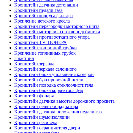
Кронштейн датчика детонации
Кронштейн педали газа
Кронштейн корпуса фильтра
Крепление детского кресла
Кронштейн перегородки моторного щита
Кронштейн моторчика стеклоподъёмника
Кронштейн противооткатного упора
Кронштейн TV-ТЮНЕРА
Кронштейн топливной трубки
Крепление топливных трубок
Пластина
Кронштейн зеркала
Кронштейн зеркала салонного
Кронштейн блока управления камерой
Кронштейн буксировочной петли
Кронштейн поводка стеклоочистителя
Кронштейн блока корректора фар
Кронштейн фонаря
Кронштейн датчика высоты дорожного просвета
Кронштейн решетки радиатора
Кронштейн датчика положения педали газа
Кронштейн шумоизоляции
Кронштейн ресивера
Кронштейн ограничителя двери