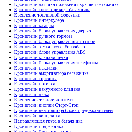
Кронштейн датчика положения крышки багажника
Кронштейн троса привода багажника
Крепление топливной форсунки
Кронштейн интеркулера
Кронштейн камеры
Кронштейн блока управления дверью
Кронштейн ручного тормоза
Кронштейн блока управления антенной
Кронштейн замка лючка бензобака
Кронштейн блока управления ABS
Кронштейн клапана печки
Кронштейн блока управления телефоном
Кронштейн накладки
Кронштейн амортизатора багажника
Кронштейн торсиона
Кронштейн потолка
Кронштейн вакуумного клапана
Кронштейн люка
Крепление стеклоочистителя
Кронштейн кнопки Старт-Стоп
Кронштейн вентилятора блока предохранителей
Кронштейн концевика
Направляющая груза в багажнике
Кронштейн подрамника
Кронштейн бачка омывателя