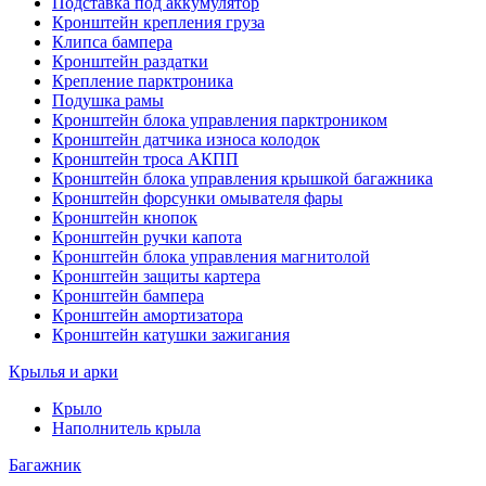
Подставка под аккумулятор
Кронштейн крепления груза
Клипса бампера
Кронштейн раздатки
Крепление парктроника
Подушка рамы
Кронштейн блока управления парктроником
Кронштейн датчика износа колодок
Кронштейн троса АКПП
Кронштейн блока управления крышкой багажника
Кронштейн форсунки омывателя фары
Кронштейн кнопок
Кронштейн ручки капота
Кронштейн блока управления магнитолой
Кронштейн защиты картера
Кронштейн бампера
Кронштейн амортизатора
Кронштейн катушки зажигания
Крылья и арки
Крыло
Наполнитель крыла
Багажник