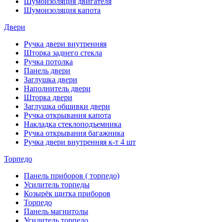
Шумоизоляция двигателя
Шумоизоляция капота
Двери
Ручка двери внутренняя
Шторка заднего стекла
Ручка потолка
Панель двери
Заглушка двери
Наполнитель двери
Шторка двери
Заглушка обшивки двери
Ручка открывания капота
Накладка стеклоподъемника
Ручка открывания багажника
Ручка двери внутренняя к-т 4 шт
Торпедо
Панель приборов ( торпедо)
Усилитель торпеды
Козырёк щитка приборов
Торпедо
Панель магнитолы
Усилитель торпедо