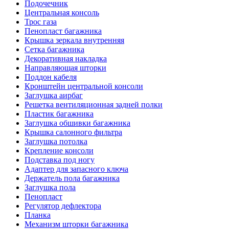
Подочечник
Центральная консоль
Трос газа
Пенопласт багажника
Крышка зеркала внутренняя
Сетка багажника
Декоративная накладка
Направляющая шторки
Поддон кабеля
Кронштейн центральной консоли
Заглушка аирбаг
Решетка вентиляционная задней полки
Пластик багажника
Заглушка обшивки багажника
Крышка салонного фильтра
Заглушка потолка
Крепление консоли
Подставка под ногу
Адаптер для запасного ключа
Держатель пола багажника
Заглушка пола
Пенопласт
Регулятор дефлектора
Планка
Механизм шторки багажника