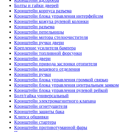
Кронштейн адсорбера
Болты и гайки дверей
Кронштейн корпуса разъема
Кронштейн блока управления интерфейсом
Кронштейн кожуха рулевой колонки
Кронштейн разъема
Кронштейн пепельницы
Кронштейн мотора стелоочистителя
Кронштейн ручки двери
Крепление усилителя бампера
Кронштейн топливной форсунки
Кронштейн двери
Кронштейн привода заслонки отопителя
Кронштейн вещевого отделения
Кронштейн ручки
Кронштейн блока управления громкой связью
Кронштейн блока управления центральным замком
Кронштейн блока управления рулевой рейкой
Болт/гайка универсальный
Кронштейн электромагнитного клапана
Кронштейн огнетушителя
Кронштейн защиты бака
Клипса обшивки
Кронштейн стартера
Кронштейн противотуманной фары