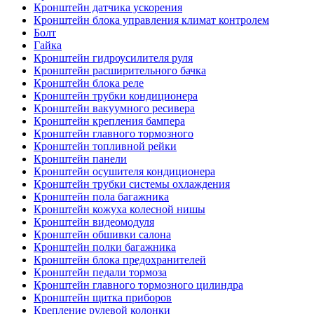
Кронштейн датчика ускорения
Кронштейн блока управления климат контролем
Болт
Гайка
Кронштейн гидроусилителя руля
Кронштейн расширительного бачка
Кронштейн блока реле
Кронштейн трубки кондиционера
Кронштейн вакуумного ресивера
Кронштейн крепления бампера
Кронштейн главного тормозного
Кронштейн топливной рейки
Кронштейн панели
Кронштейн осушителя кондиционера
Кронштейн трубки системы охлаждения
Кронштейн пола багажника
Кронштейн кожуха колесной нишы
Кронштейн видеомодуля
Кронштейн обшивки салона
Кронштейн полки багажника
Кронштейн блока предохранителей
Кронштейн педали тормоза
Кронштейн главного тормозного цилиндра
Кронштейн щитка приборов
Крепление рулевой колонки