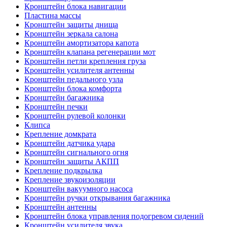
Кронштейн блока навигации
Пластина массы
Кронштейн защиты днища
Кронштейн зеркала салона
Кронштейн амортизатора капота
Кронштейн клапана регенерации мот
Кронштейн петли крепления груза
Кронштейн усилителя антенны
Кронштейн педального узла
Кронштейн блока комфорта
Кронштейн багажника
Кронштейн печки
Кронштейн рулевой колонки
Клипса
Крепление домкрата
Кронштейн датчика удара
Кронштейн сигнального огня
Кронштейн защиты АКПП
Крепление подкрылка
Крепление звукоизоляции
Кронштейн вакуумного насоса
Кронштейн ручки открывания багажника
Кронштейн антенны
Кронштейн блока управления подогревом сидений
Кронштейн усилителя звука