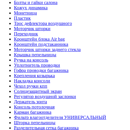
Болты и гайки салона
Кожух динамика
Монетница
Пластик
Трос дефлектора воздушного
Моторчик шторки
Переходник
Кронштейн блока Air bag
Кронштейн подстаканника
Моторчик шторки заднего стекла
Крышка пепельницы
Ручка на консоль
Уплотнитель проводки
Гофра проводки багажника
Крепления козырька
Накладка консоли
Чехол ручки кпп
Солнцезащитный экран
Регулятор воздушной заслонки
Держатель зонта
Консоль потолочная
Карман багажника
Фильтр влагоотделителя УНИВЕРСАЛЬНЫЙ
Шторка пепельницы
Разделительная сетка багажника