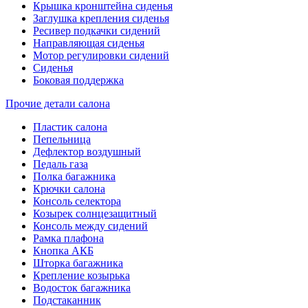
Крышка кронштейна сиденья
Заглушка крепления сиденья
Ресивер подкачки сидений
Направляющая сиденья
Мотор регулировки сидений
Сиденья
Боковая поддержка
Прочие детали салона
Пластик салона
Пепельница
Дефлектор воздушный
Педаль газа
Полка багажника
Крючки салона
Консоль селектора
Козырек солнцезащитный
Консоль между сидений
Рамка плафона
Кнопка АКБ
Шторка багажника
Крепление козырька
Водосток багажника
Подстаканник