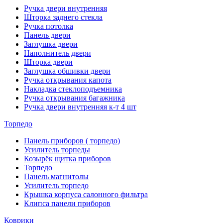
Ручка двери внутренняя
Шторка заднего стекла
Ручка потолка
Панель двери
Заглушка двери
Наполнитель двери
Шторка двери
Заглушка обшивки двери
Ручка открывания капота
Накладка стеклоподъемника
Ручка открывания багажника
Ручка двери внутренняя к-т 4 шт
Торпедо
Панель приборов ( торпедо)
Усилитель торпеды
Козырёк щитка приборов
Торпедо
Панель магнитолы
Усилитель торпедо
Крышка корпуса салонного фильтра
Клипса панели приборов
Коврики