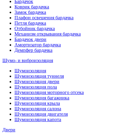
Бардачок
Коврик бардачка
Замок бардачка
Плафон освещения бардачка
Петля бардачка
Отбойник бардачка
Механизм открывания бардачка
Бардачок двери
Амортизатор бардачка
Демпфер бардачка
Шумо- и виброизоляция
Шумоизоляция
Шумоизоляция туннеля
Шумоизоляция двери
Шумоизоляция пола
Шумоизоляция моторного отсека
Шумоизоляция багажника
Шумоизоляция крыла
Шумоизоляция салона
Шумоизоляция двигателя
Шумоизоляция капота
Двери