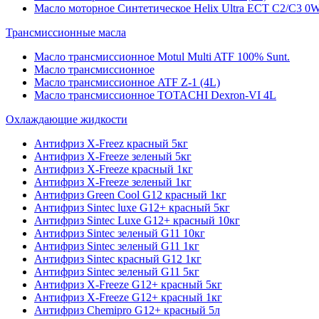
Масло моторное Синтетическое Helix Ultra ECT C2/C3 0W
Трансмиссионные масла
Масло трансмиссионное Motul Multi ATF 100% Sunt.
Масло трансмиссионное
Масло трансмиссионное ATF Z-1 (4L)
Масло трансмиссионное TOTACHI Dexron-VI 4L
Охлаждающие жидкости
Антифриз X-Freez красный 5кг
Антифриз X-Freeze зеленый 5кг
Антифриз X-Freeze красный 1кг
Антифриз X-Freeze зеленый 1кг
Антифриз Green Cool G12 красный 1кг
Антифриз Sintec luxe G12+ красный 5кг
Антифриз Sintec Luxe G12+ красный 10кг
Антифриз Sintec зеленый G11 10кг
Антифриз Sintec зеленый G11 1кг
Антифриз Sintec красный G12 1кг
Антифриз Sintec зеленый G11 5кг
Антифриз X-Freeze G12+ красный 5кг
Антифриз X-Freeze G12+ красный 1кг
Антифриз Chemipro G12+ красный 5л