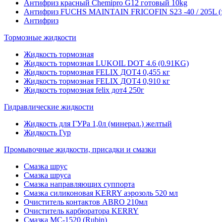
Антифриз красный Chemipro G12 готовый 10kg
Антифриз FUCHS MAINTAIN FRICOFIN S23 -40 / 205L (
Антифриз
Тормозные жидкости
Жидкость тормозная
Жидкость тормозная LUKOIL DOT 4.6 (0.91KG)
Жидкость тормозная FELIX ДОТ4 0,455 кг
Жидкость тормозная FELIX ДОТ4 0,910 кг
Жидкость тормозная felix дот4 250г
Гидравлические жидкости
Жидкость для ГУРа 1,0л (минерал.) желтый
Жидкость Гур
Промывочные жидкости, присадки и смазки
Смазка шрус
Смазка шруса
Смазка направляющих суппорта
Смазка силиконовая KERRY аэрозоль 520 мл
Очиститель контактов ABRO 210мл
Очиститель карбюратора KERRY
Смазка МС-1520 (Rubin)