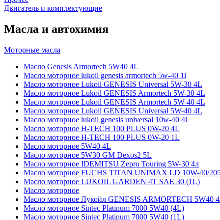
Двигатель и комплектующие
Масла и автохимия
Моторные масла
Масло Genesis Armortech 5W40 4L
Масло моторное lukoil genesis armortech 5w-40 1l
Масло моторное Lukoil GENESIS Universal 5W-30 4L
Масло моторное Lukoil GENESIS Armortech 5W-30 4L
Масло моторное Lukoil GENESIS Armortech 5W-40 4L
Масло моторное Lukoil GENESIS Universal 5W-40 4L
Масло моторное lukoil genesis universal 10w-40 4l
Масло моторное H-TECH 100 PLUS 0W-20 4L
Масло моторное H-TECH 100 PLUS 0W-20 1L
Масло моторное 5W40 4L
Масло моторное 5W30 GM Dexos2 5L
Масло моторное IDEMITSU Zepro Touring 5W-30 4л
Масло моторное FUCHS TITAN UNIMAX LD 10W-40/20
Масло моторное LUKOIL GARDEN 4Т SAE 30 (1L)
Масло моторное
Масло моторное Лукойл GENESIS ARMORTECH 5W40 4
Масло моторное Sintec Platinum 7000 5W40 (4L)
Масло моторное Sintec Platinum 7000 5W40 (1L)