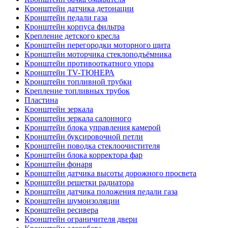
Кронштейн датчика детонации
Кронштейн педали газа
Кронштейн корпуса фильтра
Крепление детского кресла
Кронштейн перегородки моторного щита
Кронштейн моторчика стеклоподъёмника
Кронштейн противооткатного упора
Кронштейн TV-ТЮНЕРА
Кронштейн топливной трубки
Крепление топливных трубок
Пластина
Кронштейн зеркала
Кронштейн зеркала салонного
Кронштейн блока управления камерой
Кронштейн буксировочной петли
Кронштейн поводка стеклоочистителя
Кронштейн блока корректора фар
Кронштейн фонаря
Кронштейн датчика высоты дорожного просвета
Кронштейн решетки радиатора
Кронштейн датчика положения педали газа
Кронштейн шумоизоляции
Кронштейн ресивера
Кронштейн ограничителя двери