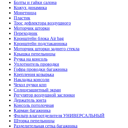
Болты и гайки салона
Кожух динамика
Монетница
Пластик
Трос дефлектора воздушного
Моторчик шторки
Переходник
Кронштейн блока Air bag
Кронштейн подстаканника
Моторчик шторки заднего стекла
Крышка пепельницы
Ручка на консоль
Уплотнитель проводки
Гофра проводки багажника
Крепления козырька
Накладка консоли
Чехол ручки кпп
Солнцезащитный экран
Регулятор воздушной заслонки
Держатель зонта
Консоль потолочная
Карман багажника
Фильтр влагоотделителя УНИВЕРСАЛЬНЫЙ
Шторка пепельницы
Разделительная сетка багажника