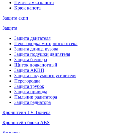
Петля замка капота
Крюк капота
Защита акпп
Защита
Защита двигателя
Перегородка моторного отсека
Защита днища кузова
Защита подушки двигателя
Защита бампера
Щиток подкапотный
Защита АКПП
Защита вакуумного усилителя
Перегородка
Защита трубок
Защита привода
Пыльник радитатора
Защита радиатора
Кронштейн TV-Тюнера
Кронштейн блока ABS
Бамперы