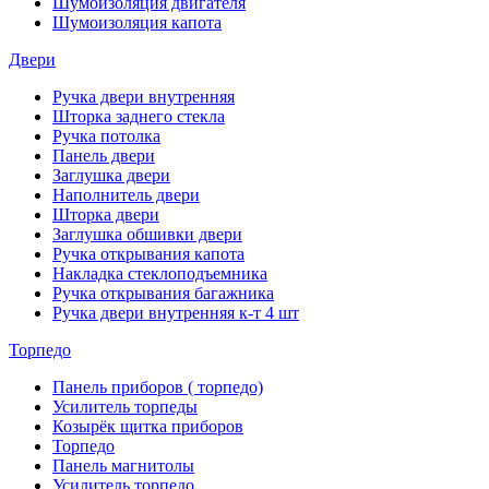
Шумоизоляция двигателя
Шумоизоляция капота
Двери
Ручка двери внутренняя
Шторка заднего стекла
Ручка потолка
Панель двери
Заглушка двери
Наполнитель двери
Шторка двери
Заглушка обшивки двери
Ручка открывания капота
Накладка стеклоподъемника
Ручка открывания багажника
Ручка двери внутренняя к-т 4 шт
Торпедо
Панель приборов ( торпедо)
Усилитель торпеды
Козырёк щитка приборов
Торпедо
Панель магнитолы
Усилитель торпедо