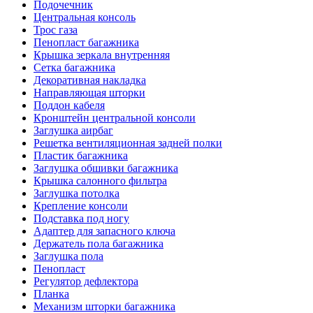
Подочечник
Центральная консоль
Трос газа
Пенопласт багажника
Крышка зеркала внутренняя
Сетка багажника
Декоративная накладка
Направляющая шторки
Поддон кабеля
Кронштейн центральной консоли
Заглушка аирбаг
Решетка вентиляционная задней полки
Пластик багажника
Заглушка обшивки багажника
Крышка салонного фильтра
Заглушка потолка
Крепление консоли
Подставка под ногу
Адаптер для запасного ключа
Держатель пола багажника
Заглушка пола
Пенопласт
Регулятор дефлектора
Планка
Механизм шторки багажника