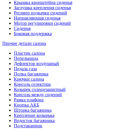
Крышка кронштейна сиденья
Заглушка крепления сиденья
Ресивер подкачки сидений
Направляющая сиденья
Мотор регулировки сидений
Сиденья
Боковая поддержка
Прочие детали салона
Пластик салона
Пепельница
Дефлектор воздушный
Педаль газа
Полка багажника
Крючки салона
Консоль селектора
Козырек солнцезащитный
Консоль между сидений
Рамка плафона
Кнопка АКБ
Шторка багажника
Крепление козырька
Водосток багажника
Подстаканник