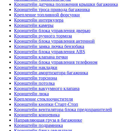
Кронштейн датчика положения крышки багажника
Кронштейн троса привода багажника
Крепление топливной форсунки
Кронштейн интеркулера
Кронштейн камеры
Кронштейн блока управления дверью
Кронштейн ручного тормоза
Кронштейн блока управления антенной
Кронштейн замка лючка бензобака
Кронштейн блока управления ABS
Кронштейн клапана печки
Кронштейн блока управления телефоном
Кронштейн накладки
Кронштейн амортизатора багажника
Кронштейн торсиона
Кронштейн потолка
Кронштейн вакуумного клапана
Кронштейн люка
Крепление стеклоочистителя
Кронштейн кнопки Старт-Стоп
Кронштейн вентилятора блока предохранителей
Кронштейн концевика
Направляющая груза в багажнике
Кронштейн подрамника
Кронштейн бачка омывателя