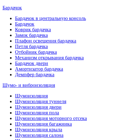
Бардачок
Бардачок в центральную консоль
Бардачок
Коврик бардачка
Замок бардачка
Плафон освещения бардачка
Петля бардачка
Отбойник бардачка
Механизм открывания бардачка
Бардачок двери
Амортизатор бардачка
Демпфер бардачка
Шумо- и виброизоляция
Шумоизоляция
Шумоизоляция туннеля
Шумоизоляция двери
Шумоизоляция пола
Шумоизоляция моторного отсека
Шумоизоляция багажника
Шумоизоляция крыла
Шумоизоляция салона