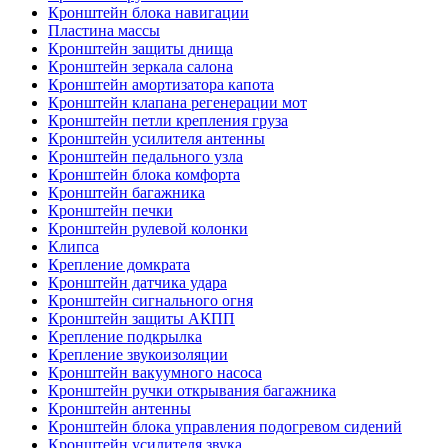
Кронштейн блока навигации
Пластина массы
Кронштейн защиты днища
Кронштейн зеркала салона
Кронштейн амортизатора капота
Кронштейн клапана регенерации мот
Кронштейн петли крепления груза
Кронштейн усилителя антенны
Кронштейн педального узла
Кронштейн блока комфорта
Кронштейн багажника
Кронштейн печки
Кронштейн рулевой колонки
Клипса
Крепление домкрата
Кронштейн датчика удара
Кронштейн сигнального огня
Кронштейн защиты АКПП
Крепление подкрылка
Крепление звукоизоляции
Кронштейн вакуумного насоса
Кронштейн ручки открывания багажника
Кронштейн антенны
Кронштейн блока управления подогревом сидений
Кронштейн усилителя звука