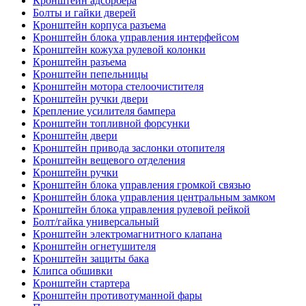
Кронштейн адсорбера
Болты и гайки дверей
Кронштейн корпуса разъема
Кронштейн блока управления интерфейсом
Кронштейн кожуха рулевой колонки
Кронштейн разъема
Кронштейн пепельницы
Кронштейн мотора стелоочистителя
Кронштейн ручки двери
Крепление усилителя бампера
Кронштейн топливной форсунки
Кронштейн двери
Кронштейн привода заслонки отопителя
Кронштейн вещевого отделения
Кронштейн ручки
Кронштейн блока управления громкой связью
Кронштейн блока управления центральным замком
Кронштейн блока управления рулевой рейкой
Болт/гайка универсальный
Кронштейн электромагнитного клапана
Кронштейн огнетушителя
Кронштейн защиты бака
Клипса обшивки
Кронштейн стартера
Кронштейн противотуманной фары