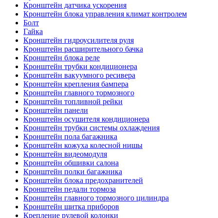
Кронштейн датчика ускорения
Кронштейн блока управления климат контролем
Болт
Гайка
Кронштейн гидроусилителя руля
Кронштейн расширительного бачка
Кронштейн блока реле
Кронштейн трубки кондиционера
Кронштейн вакуумного ресивера
Кронштейн крепления бампера
Кронштейн главного тормозного
Кронштейн топливной рейки
Кронштейн панели
Кронштейн осушителя кондиционера
Кронштейн трубки системы охлаждения
Кронштейн пола багажника
Кронштейн кожуха колесной нишы
Кронштейн видеомодуля
Кронштейн обшивки салона
Кронштейн полки багажника
Кронштейн блока предохранителей
Кронштейн педали тормоза
Кронштейн главного тормозного цилиндра
Кронштейн щитка приборов
Крепление рулевой колонки