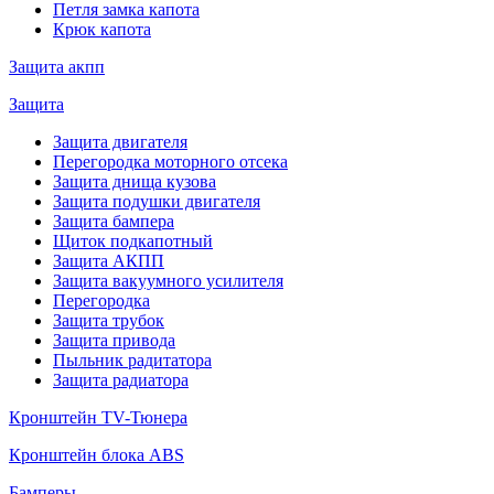
Петля замка капота
Крюк капота
Защита акпп
Защита
Защита двигателя
Перегородка моторного отсека
Защита днища кузова
Защита подушки двигателя
Защита бампера
Щиток подкапотный
Защита АКПП
Защита вакуумного усилителя
Перегородка
Защита трубок
Защита привода
Пыльник радитатора
Защита радиатора
Кронштейн TV-Тюнера
Кронштейн блока ABS
Бамперы