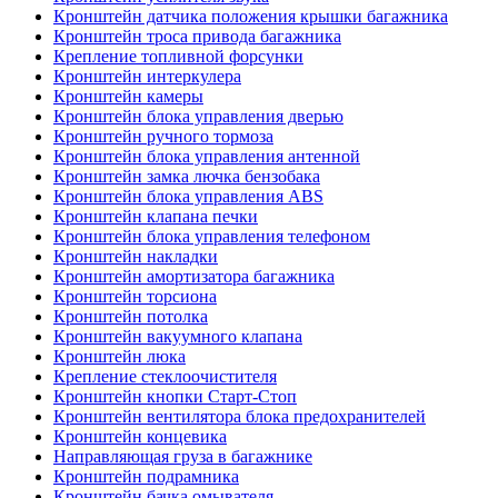
Кронштейн датчика положения крышки багажника
Кронштейн троса привода багажника
Крепление топливной форсунки
Кронштейн интеркулера
Кронштейн камеры
Кронштейн блока управления дверью
Кронштейн ручного тормоза
Кронштейн блока управления антенной
Кронштейн замка лючка бензобака
Кронштейн блока управления ABS
Кронштейн клапана печки
Кронштейн блока управления телефоном
Кронштейн накладки
Кронштейн амортизатора багажника
Кронштейн торсиона
Кронштейн потолка
Кронштейн вакуумного клапана
Кронштейн люка
Крепление стеклоочистителя
Кронштейн кнопки Старт-Стоп
Кронштейн вентилятора блока предохранителей
Кронштейн концевика
Направляющая груза в багажнике
Кронштейн подрамника
Кронштейн бачка омывателя