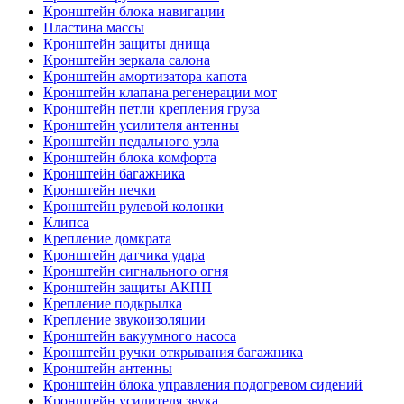
Кронштейн блока навигации
Пластина массы
Кронштейн защиты днища
Кронштейн зеркала салона
Кронштейн амортизатора капота
Кронштейн клапана регенерации мот
Кронштейн петли крепления груза
Кронштейн усилителя антенны
Кронштейн педального узла
Кронштейн блока комфорта
Кронштейн багажника
Кронштейн печки
Кронштейн рулевой колонки
Клипса
Крепление домкрата
Кронштейн датчика удара
Кронштейн сигнального огня
Кронштейн защиты АКПП
Крепление подкрылка
Крепление звукоизоляции
Кронштейн вакуумного насоса
Кронштейн ручки открывания багажника
Кронштейн антенны
Кронштейн блока управления подогревом сидений
Кронштейн усилителя звука