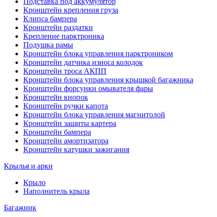
Подставка под аккумулятор
Кронштейн крепления груза
Клипса бампера
Кронштейн раздатки
Крепление парктроника
Подушка рамы
Кронштейн блока управления парктроником
Кронштейн датчика износа колодок
Кронштейн троса АКПП
Кронштейн блока управления крышкой багажника
Кронштейн форсунки омывателя фары
Кронштейн кнопок
Кронштейн ручки капота
Кронштейн блока управления магнитолой
Кронштейн защиты картера
Кронштейн бампера
Кронштейн амортизатора
Кронштейн катушки зажигания
Крылья и арки
Крыло
Наполнитель крыла
Багажник