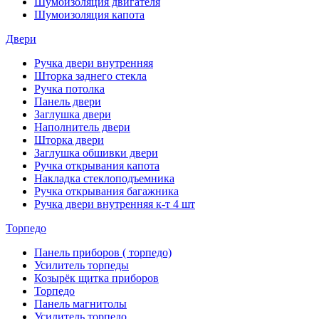
Шумоизоляция двигателя
Шумоизоляция капота
Двери
Ручка двери внутренняя
Шторка заднего стекла
Ручка потолка
Панель двери
Заглушка двери
Наполнитель двери
Шторка двери
Заглушка обшивки двери
Ручка открывания капота
Накладка стеклоподъемника
Ручка открывания багажника
Ручка двери внутренняя к-т 4 шт
Торпедо
Панель приборов ( торпедо)
Усилитель торпеды
Козырёк щитка приборов
Торпедо
Панель магнитолы
Усилитель торпедо