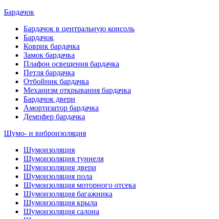
Бардачок
Бардачок в центральную консоль
Бардачок
Коврик бардачка
Замок бардачка
Плафон освещения бардачка
Петля бардачка
Отбойник бардачка
Механизм открывания бардачка
Бардачок двери
Амортизатор бардачка
Демпфер бардачка
Шумо- и виброизоляция
Шумоизоляция
Шумоизоляция туннеля
Шумоизоляция двери
Шумоизоляция пола
Шумоизоляция моторного отсека
Шумоизоляция багажника
Шумоизоляция крыла
Шумоизоляция салона