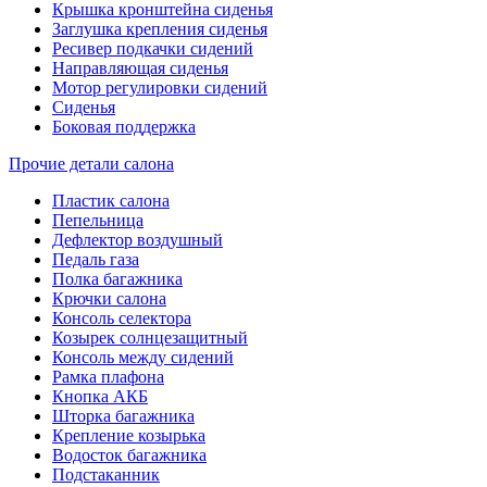
Крышка кронштейна сиденья
Заглушка крепления сиденья
Ресивер подкачки сидений
Направляющая сиденья
Мотор регулировки сидений
Сиденья
Боковая поддержка
Прочие детали салона
Пластик салона
Пепельница
Дефлектор воздушный
Педаль газа
Полка багажника
Крючки салона
Консоль селектора
Козырек солнцезащитный
Консоль между сидений
Рамка плафона
Кнопка АКБ
Шторка багажника
Крепление козырька
Водосток багажника
Подстаканник