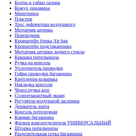
Болты и гайки салона
Кожух динамика
Монетница
Пластик
Трос дефлектора воздушного
Моторчик шторки
Переходник
Кронштейн блока Air bag
Кронштейн подстаканника
Моторчик шторки заднего стекла
Крышка пепельницы
Ручка на консоль
Уплотнитель проводки
Гофра проводки багажника
Крепления козырька
Накладка консоли
Чехол ручки кпп
Солнцезащитный экран
Регулятор воздушной заслонки
Держатель зонта
Консоль потолочная
Карман багажника
Фильтр влагоотделителя УНИВЕРСАЛЬНЫЙ
Шторка пепельницы
Разделительная сетка багажника