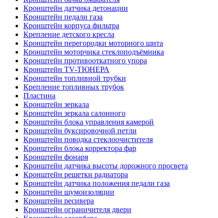
Кронштейн датчика детонации
Кронштейн педали газа
Кронштейн корпуса фильтра
Крепление детского кресла
Кронштейн перегородки моторного щита
Кронштейн моторчика стеклоподъёмника
Кронштейн противооткатного упора
Кронштейн TV-ТЮНЕРА
Кронштейн топливной трубки
Крепление топливных трубок
Пластина
Кронштейн зеркала
Кронштейн зеркала салонного
Кронштейн блока управления камерой
Кронштейн буксировочной петли
Кронштейн поводка стеклоочистителя
Кронштейн блока корректора фар
Кронштейн фонаря
Кронштейн датчика высоты дорожного просвета
Кронштейн решетки радиатора
Кронштейн датчика положения педали газа
Кронштейн шумоизоляции
Кронштейн ресивера
Кронштейн ограничителя двери