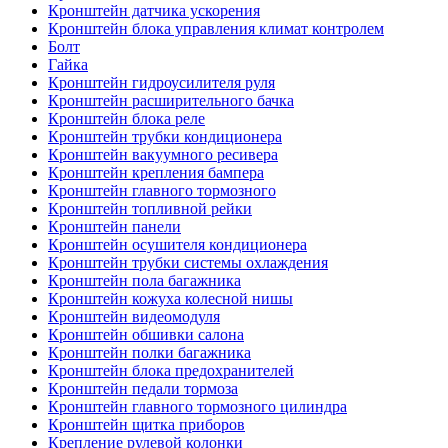
Кронштейн датчика ускорения
Кронштейн блока управления климат контролем
Болт
Гайка
Кронштейн гидроусилителя руля
Кронштейн расширительного бачка
Кронштейн блока реле
Кронштейн трубки кондиционера
Кронштейн вакуумного ресивера
Кронштейн крепления бампера
Кронштейн главного тормозного
Кронштейн топливной рейки
Кронштейн панели
Кронштейн осушителя кондиционера
Кронштейн трубки системы охлаждения
Кронштейн пола багажника
Кронштейн кожуха колесной нишы
Кронштейн видеомодуля
Кронштейн обшивки салона
Кронштейн полки багажника
Кронштейн блока предохранителей
Кронштейн педали тормоза
Кронштейн главного тормозного цилиндра
Кронштейн щитка приборов
Крепление рулевой колонки