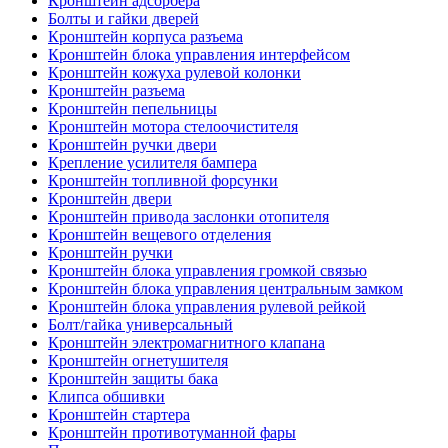
Кронштейн адсорбера
Болты и гайки дверей
Кронштейн корпуса разъема
Кронштейн блока управления интерфейсом
Кронштейн кожуха рулевой колонки
Кронштейн разъема
Кронштейн пепельницы
Кронштейн мотора стелоочистителя
Кронштейн ручки двери
Крепление усилителя бампера
Кронштейн топливной форсунки
Кронштейн двери
Кронштейн привода заслонки отопителя
Кронштейн вещевого отделения
Кронштейн ручки
Кронштейн блока управления громкой связью
Кронштейн блока управления центральным замком
Кронштейн блока управления рулевой рейкой
Болт/гайка универсальный
Кронштейн электромагнитного клапана
Кронштейн огнетушителя
Кронштейн защиты бака
Клипса обшивки
Кронштейн стартера
Кронштейн противотуманной фары