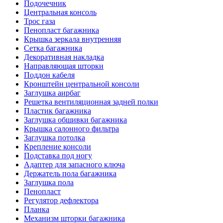
Подочечник
Центральная консоль
Трос газа
Пенопласт багажника
Крышка зеркала внутренняя
Сетка багажника
Декоративная накладка
Направляющая шторки
Поддон кабеля
Кронштейн центральной консоли
Заглушка аирбаг
Решетка вентиляционная задней полки
Пластик багажника
Заглушка обшивки багажника
Крышка салонного фильтра
Заглушка потолка
Крепление консоли
Подставка под ногу
Адаптер для запасного ключа
Держатель пола багажника
Заглушка пола
Пенопласт
Регулятор дефлектора
Планка
Механизм шторки багажника