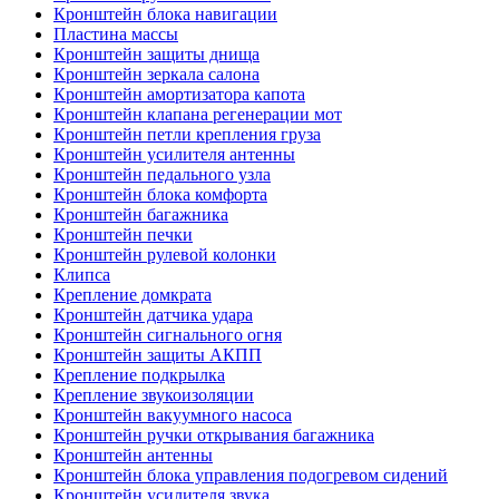
Кронштейн блока навигации
Пластина массы
Кронштейн защиты днища
Кронштейн зеркала салона
Кронштейн амортизатора капота
Кронштейн клапана регенерации мот
Кронштейн петли крепления груза
Кронштейн усилителя антенны
Кронштейн педального узла
Кронштейн блока комфорта
Кронштейн багажника
Кронштейн печки
Кронштейн рулевой колонки
Клипса
Крепление домкрата
Кронштейн датчика удара
Кронштейн сигнального огня
Кронштейн защиты АКПП
Крепление подкрылка
Крепление звукоизоляции
Кронштейн вакуумного насоса
Кронштейн ручки открывания багажника
Кронштейн антенны
Кронштейн блока управления подогревом сидений
Кронштейн усилителя звука