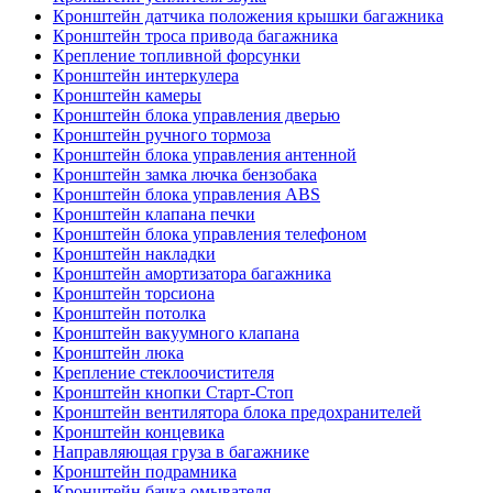
Кронштейн датчика положения крышки багажника
Кронштейн троса привода багажника
Крепление топливной форсунки
Кронштейн интеркулера
Кронштейн камеры
Кронштейн блока управления дверью
Кронштейн ручного тормоза
Кронштейн блока управления антенной
Кронштейн замка лючка бензобака
Кронштейн блока управления ABS
Кронштейн клапана печки
Кронштейн блока управления телефоном
Кронштейн накладки
Кронштейн амортизатора багажника
Кронштейн торсиона
Кронштейн потолка
Кронштейн вакуумного клапана
Кронштейн люка
Крепление стеклоочистителя
Кронштейн кнопки Старт-Стоп
Кронштейн вентилятора блока предохранителей
Кронштейн концевика
Направляющая груза в багажнике
Кронштейн подрамника
Кронштейн бачка омывателя