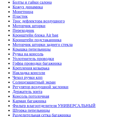
Болты и гайки салона
Кожух динамика
Монетница
Пластик
Трос дефлектора воздушного
Моторчик шторки
Переходник
Кронштейн блока Air bag
Кронштейн подстаканника
Моторчик шторки заднего стекла
Крышка пепельницы
Ручка на консоль
Уплотнитель проводки
Гофра проводки багажника
Крепления козырька
Накладка консоли
Чехол ручки кпп
Солнцезащитный экран
Регулятор воздушной заслонки
Держатель зонта
Консоль потолочная
Карман багажника
Фильтр влагоотделителя УНИВЕРСАЛЬНЫЙ
Шторка пепельницы
Разделительная сетка багажника