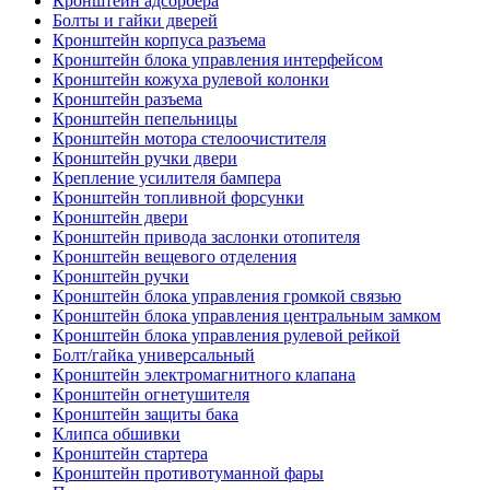
Кронштейн адсорбера
Болты и гайки дверей
Кронштейн корпуса разъема
Кронштейн блока управления интерфейсом
Кронштейн кожуха рулевой колонки
Кронштейн разъема
Кронштейн пепельницы
Кронштейн мотора стелоочистителя
Кронштейн ручки двери
Крепление усилителя бампера
Кронштейн топливной форсунки
Кронштейн двери
Кронштейн привода заслонки отопителя
Кронштейн вещевого отделения
Кронштейн ручки
Кронштейн блока управления громкой связью
Кронштейн блока управления центральным замком
Кронштейн блока управления рулевой рейкой
Болт/гайка универсальный
Кронштейн электромагнитного клапана
Кронштейн огнетушителя
Кронштейн защиты бака
Клипса обшивки
Кронштейн стартера
Кронштейн противотуманной фары