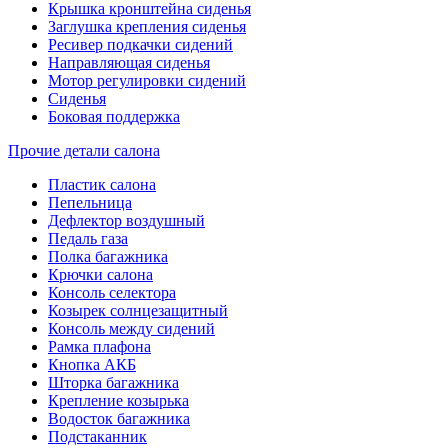
Крышка кронштейна сиденья
Заглушка крепления сиденья
Ресивер подкачки сидений
Направляющая сиденья
Мотор регулировки сидений
Сиденья
Боковая поддержка
Прочие детали салона
Пластик салона
Пепельница
Дефлектор воздушный
Педаль газа
Полка багажника
Крючки салона
Консоль селектора
Козырек солнцезащитный
Консоль между сидений
Рамка плафона
Кнопка АКБ
Шторка багажника
Крепление козырька
Водосток багажника
Подстаканник