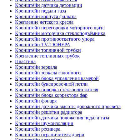
Кронштейн датчика детонации
Кронштейн педали газа
Кронштейн корпуса фильтра
Крепление детского кресла
Кронштейн перегородки моторного щита
Кронштейн моторчика стеклоподъёмника
Кронштейн противооткатного упора
Кронштейн TV-ТЮНЕРА
Кронштейн топливной трубки
Крепление топливных трубок
Пластина
Кронштейн зеркала
Кронштейн зеркала салонного
Кронштейн блока управления камерой
Кронштейн буксировочной петли
Кронштейн поводка стеклоочистителя
Кронштейн блока корректора фар
Кронштейн фонаря
Кронштейн датчика высоты дорожного просвета
Кронштейн решетки радиатора
Кронштейн датчика положения педали газа
Кронштейн шумоизоляции
Кронштейн ресивера
Кронштейн ограничителя двери