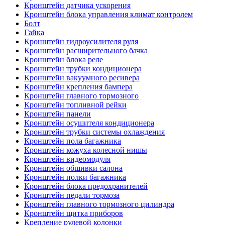
Кронштейн датчика ускорения
Кронштейн блока управления климат контролем
Болт
Гайка
Кронштейн гидроусилителя руля
Кронштейн расширительного бачка
Кронштейн блока реле
Кронштейн трубки кондиционера
Кронштейн вакуумного ресивера
Кронштейн крепления бампера
Кронштейн главного тормозного
Кронштейн топливной рейки
Кронштейн панели
Кронштейн осушителя кондиционера
Кронштейн трубки системы охлаждения
Кронштейн пола багажника
Кронштейн кожуха колесной нишы
Кронштейн видеомодуля
Кронштейн обшивки салона
Кронштейн полки багажника
Кронштейн блока предохранителей
Кронштейн педали тормоза
Кронштейн главного тормозного цилиндра
Кронштейн щитка приборов
Крепление рулевой колонки