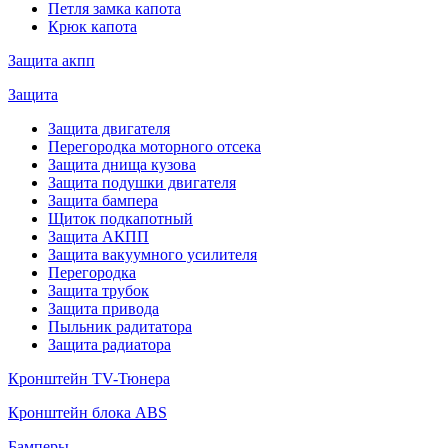
Петля замка капота
Крюк капота
Защита акпп
Защита
Защита двигателя
Перегородка моторного отсека
Защита днища кузова
Защита подушки двигателя
Защита бампера
Щиток подкапотный
Защита АКПП
Защита вакуумного усилителя
Перегородка
Защита трубок
Защита привода
Пыльник радитатора
Защита радиатора
Кронштейн TV-Тюнера
Кронштейн блока ABS
Бамперы