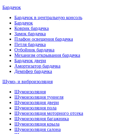
Бардачок
Бардачок в центральную консоль
Бардачок
Коврик бардачка
Замок бардачка
Плафон освещения бардачка
Петля бардачка
Отбойник бардачка
Механизм открывания бардачка
Бардачок двери
Амортизатор бардачка
Демпфер бардачка
Шумо- и виброизоляция
Шумоизоляция
Шумоизоляция туннеля
Шумоизоляция двери
Шумоизоляция пола
Шумоизоляция моторного отсека
Шумоизоляция багажника
Шумоизоляция крыла
Шумоизоляция салона