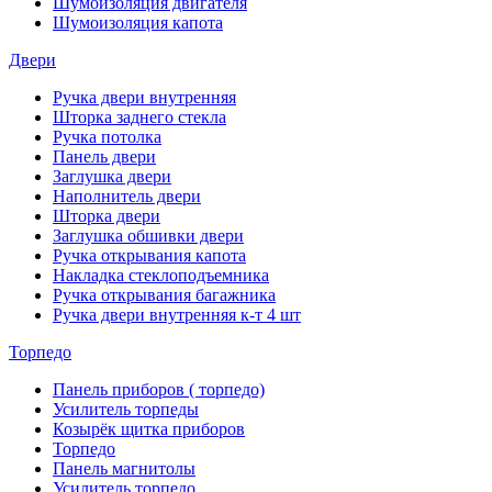
Шумоизоляция двигателя
Шумоизоляция капота
Двери
Ручка двери внутренняя
Шторка заднего стекла
Ручка потолка
Панель двери
Заглушка двери
Наполнитель двери
Шторка двери
Заглушка обшивки двери
Ручка открывания капота
Накладка стеклоподъемника
Ручка открывания багажника
Ручка двери внутренняя к-т 4 шт
Торпедо
Панель приборов ( торпедо)
Усилитель торпеды
Козырёк щитка приборов
Торпедо
Панель магнитолы
Усилитель торпедо