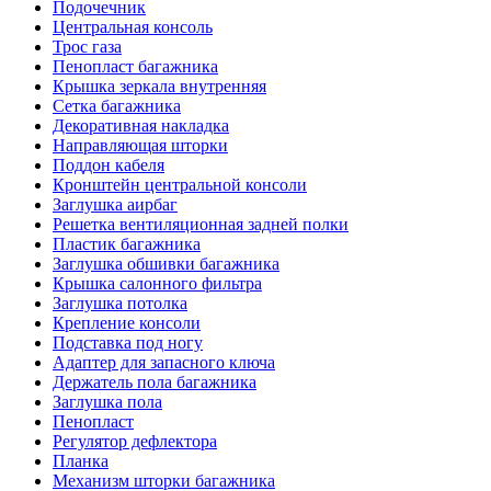
Подочечник
Центральная консоль
Трос газа
Пенопласт багажника
Крышка зеркала внутренняя
Сетка багажника
Декоративная накладка
Направляющая шторки
Поддон кабеля
Кронштейн центральной консоли
Заглушка аирбаг
Решетка вентиляционная задней полки
Пластик багажника
Заглушка обшивки багажника
Крышка салонного фильтра
Заглушка потолка
Крепление консоли
Подставка под ногу
Адаптер для запасного ключа
Держатель пола багажника
Заглушка пола
Пенопласт
Регулятор дефлектора
Планка
Механизм шторки багажника