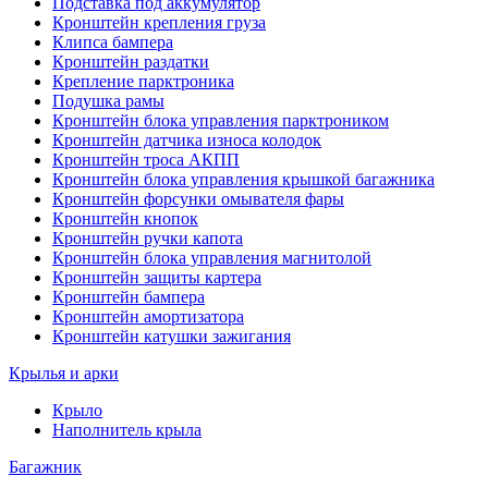
Подставка под аккумулятор
Кронштейн крепления груза
Клипса бампера
Кронштейн раздатки
Крепление парктроника
Подушка рамы
Кронштейн блока управления парктроником
Кронштейн датчика износа колодок
Кронштейн троса АКПП
Кронштейн блока управления крышкой багажника
Кронштейн форсунки омывателя фары
Кронштейн кнопок
Кронштейн ручки капота
Кронштейн блока управления магнитолой
Кронштейн защиты картера
Кронштейн бампера
Кронштейн амортизатора
Кронштейн катушки зажигания
Крылья и арки
Крыло
Наполнитель крыла
Багажник