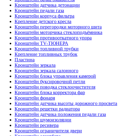
Кронштейн датчика детонации
Кронштейн педали газа
Кронштейн корпуса фильтра
Крепление детского кресла
Кронштейн перегородки моторного щита
Кронштейн моторчика стеклоподъёмника
Кронштейн противооткатного упора
Кронштейн TV-ТЮНЕРА
Кронштейн топливной трубки
Крепление топливных трубок
Пластина
Кронштейн зеркала
Кронштейн зеркала салонного
Кронштейн блока управления камерой
Кронштейн буксировочной петли
Кронштейн поводка стеклоочистителя
Кронштейн блока корректора фар
Кронштейн фонаря
Кронштейн датчика высоты дорожного просвета
Кронштейн решетки радиатора
Кронштейн датчика положения педали газа
Кронштейн шумоизоляции
Кронштейн ресивера
Кронштейн ограничителя двери