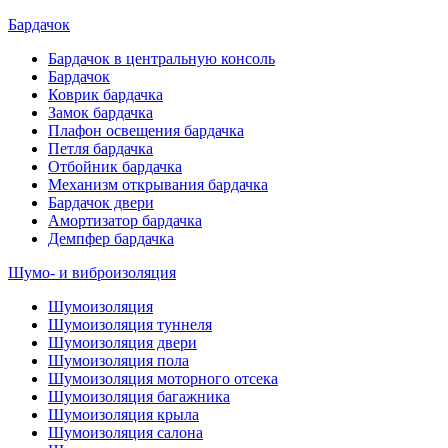
Бардачок
Бардачок в центральную консоль
Бардачок
Коврик бардачка
Замок бардачка
Плафон освещения бардачка
Петля бардачка
Отбойник бардачка
Механизм открывания бардачка
Бардачок двери
Амортизатор бардачка
Демпфер бардачка
Шумо- и виброизоляция
Шумоизоляция
Шумоизоляция туннеля
Шумоизоляция двери
Шумоизоляция пола
Шумоизоляция моторного отсека
Шумоизоляция багажника
Шумоизоляция крыла
Шумоизоляция салона