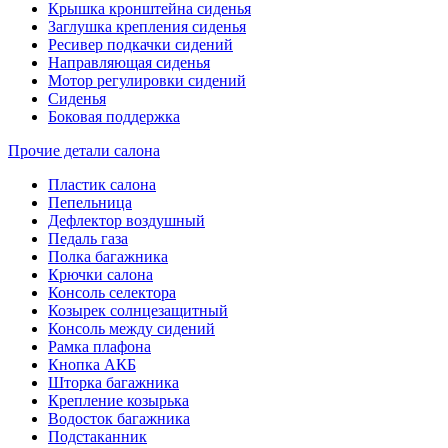
Крышка кронштейна сиденья
Заглушка крепления сиденья
Ресивер подкачки сидений
Направляющая сиденья
Мотор регулировки сидений
Сиденья
Боковая поддержка
Прочие детали салона
Пластик салона
Пепельница
Дефлектор воздушный
Педаль газа
Полка багажника
Крючки салона
Консоль селектора
Козырек солнцезащитный
Консоль между сидений
Рамка плафона
Кнопка АКБ
Шторка багажника
Крепление козырька
Водосток багажника
Подстаканник