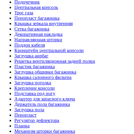
Подочечник
Центральная консоль
Трос газа
Пенопласт багажника
Крышка зеркала внутренняя
Сетка багажника
Декоративная накладка
Направляющая шторки
Поддон кабеля
Кронштейн центральной консоли
Заглушка аирбаг
Решетка вентиляционная задней полки
Пластик багажника
Заглушка обшивки багажника
Крышка салонного фильтра
Заглушка потолка
Крепление консоли
Подставка под ногу
Адаптер для запасного ключа
Держатель пола багажника
Заглушка пола
Пенопласт
Регулятор дефлектора
Планка
Механизм шторки багажника