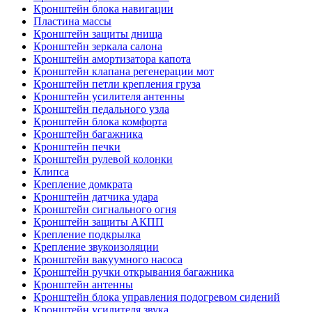
Кронштейн блока навигации
Пластина массы
Кронштейн защиты днища
Кронштейн зеркала салона
Кронштейн амортизатора капота
Кронштейн клапана регенерации мот
Кронштейн петли крепления груза
Кронштейн усилителя антенны
Кронштейн педального узла
Кронштейн блока комфорта
Кронштейн багажника
Кронштейн печки
Кронштейн рулевой колонки
Клипса
Крепление домкрата
Кронштейн датчика удара
Кронштейн сигнального огня
Кронштейн защиты АКПП
Крепление подкрылка
Крепление звукоизоляции
Кронштейн вакуумного насоса
Кронштейн ручки открывания багажника
Кронштейн антенны
Кронштейн блока управления подогревом сидений
Кронштейн усилителя звука