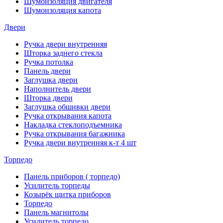
Шумоизоляция двигателя
Шумоизоляция капота
Двери
Ручка двери внутренняя
Шторка заднего стекла
Ручка потолка
Панель двери
Заглушка двери
Наполнитель двери
Шторка двери
Заглушка обшивки двери
Ручка открывания капота
Накладка стеклоподъемника
Ручка открывания багажника
Ручка двери внутренняя к-т 4 шт
Торпедо
Панель приборов ( торпедо)
Усилитель торпеды
Козырёк щитка приборов
Торпедо
Панель магнитолы
Усилитель торпедо