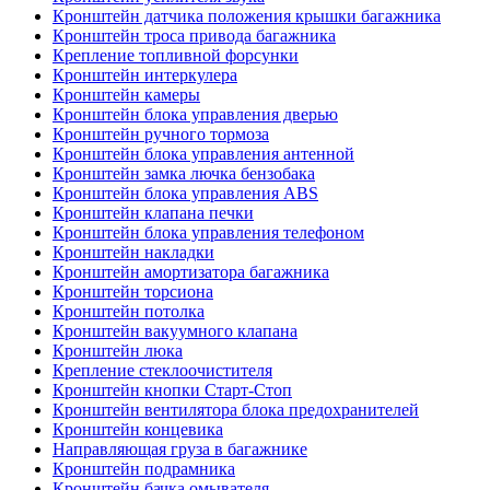
Кронштейн датчика положения крышки багажника
Кронштейн троса привода багажника
Крепление топливной форсунки
Кронштейн интеркулера
Кронштейн камеры
Кронштейн блока управления дверью
Кронштейн ручного тормоза
Кронштейн блока управления антенной
Кронштейн замка лючка бензобака
Кронштейн блока управления ABS
Кронштейн клапана печки
Кронштейн блока управления телефоном
Кронштейн накладки
Кронштейн амортизатора багажника
Кронштейн торсиона
Кронштейн потолка
Кронштейн вакуумного клапана
Кронштейн люка
Крепление стеклоочистителя
Кронштейн кнопки Старт-Стоп
Кронштейн вентилятора блока предохранителей
Кронштейн концевика
Направляющая груза в багажнике
Кронштейн подрамника
Кронштейн бачка омывателя