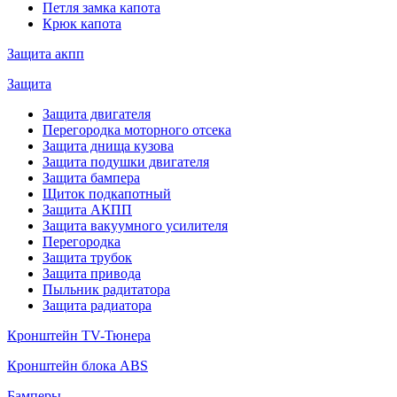
Петля замка капота
Крюк капота
Защита акпп
Защита
Защита двигателя
Перегородка моторного отсека
Защита днища кузова
Защита подушки двигателя
Защита бампера
Щиток подкапотный
Защита АКПП
Защита вакуумного усилителя
Перегородка
Защита трубок
Защита привода
Пыльник радитатора
Защита радиатора
Кронштейн TV-Тюнера
Кронштейн блока ABS
Бамперы