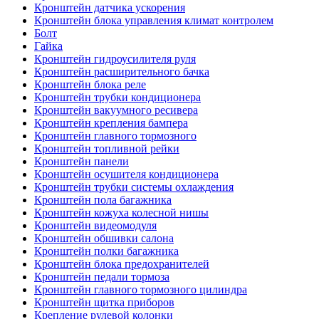
Кронштейн датчика ускорения
Кронштейн блока управления климат контролем
Болт
Гайка
Кронштейн гидроусилителя руля
Кронштейн расширительного бачка
Кронштейн блока реле
Кронштейн трубки кондиционера
Кронштейн вакуумного ресивера
Кронштейн крепления бампера
Кронштейн главного тормозного
Кронштейн топливной рейки
Кронштейн панели
Кронштейн осушителя кондиционера
Кронштейн трубки системы охлаждения
Кронштейн пола багажника
Кронштейн кожуха колесной нишы
Кронштейн видеомодуля
Кронштейн обшивки салона
Кронштейн полки багажника
Кронштейн блока предохранителей
Кронштейн педали тормоза
Кронштейн главного тормозного цилиндра
Кронштейн щитка приборов
Крепление рулевой колонки