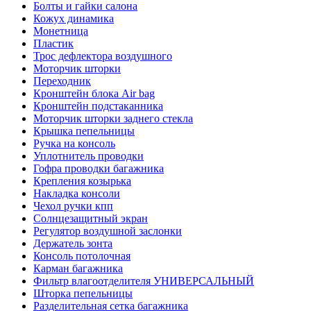
Болты и гайки салона
Кожух динамика
Монетница
Пластик
Трос дефлектора воздушного
Моторчик шторки
Переходник
Кронштейн блока Air bag
Кронштейн подстаканника
Моторчик шторки заднего стекла
Крышка пепельницы
Ручка на консоль
Уплотнитель проводки
Гофра проводки багажника
Крепления козырька
Накладка консоли
Чехол ручки кпп
Солнцезащитный экран
Регулятор воздушной заслонки
Держатель зонта
Консоль потолочная
Карман багажника
Фильтр влагоотделителя УНИВЕРСАЛЬНЫЙ
Шторка пепельницы
Разделительная сетка багажника