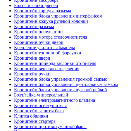
Кронштейн адсорбера
Болты и гайки дверей
Кронштейн корпуса разъема
Кронштейн блока управления интерфейсом
Кронштейн кожуха рулевой колонки
Кронштейн разъема
Кронштейн пепельницы
Кронштейн мотора стелоочистителя
Кронштейн ручки двери
Крепление усилителя бампера
Кронштейн топливной форсунки
Кронштейн двери
Кронштейн привода заслонки отопителя
Кронштейн вещевого отделения
Кронштейн ручки
Кронштейн блока управления громкой связью
Кронштейн блока управления центральным замком
Кронштейн блока управления рулевой рейкой
Болт/гайка универсальный
Кронштейн электромагнитного клапана
Кронштейн огнетушителя
Кронштейн защиты бака
Клипса обшивки
Кронштейн стартера
Кронштейн противотуманной фары