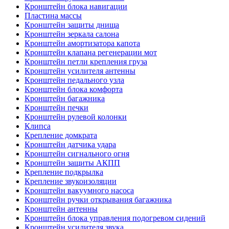
Кронштейн блока навигации
Пластина массы
Кронштейн защиты днища
Кронштейн зеркала салона
Кронштейн амортизатора капота
Кронштейн клапана регенерации мот
Кронштейн петли крепления груза
Кронштейн усилителя антенны
Кронштейн педального узла
Кронштейн блока комфорта
Кронштейн багажника
Кронштейн печки
Кронштейн рулевой колонки
Клипса
Крепление домкрата
Кронштейн датчика удара
Кронштейн сигнального огня
Кронштейн защиты АКПП
Крепление подкрылка
Крепление звукоизоляции
Кронштейн вакуумного насоса
Кронштейн ручки открывания багажника
Кронштейн антенны
Кронштейн блока управления подогревом сидений
Кронштейн усилителя звука