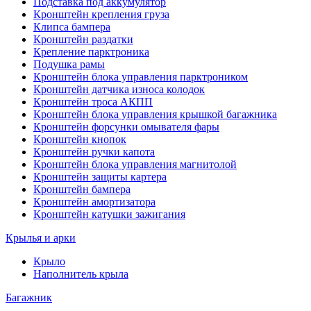
Подставка под аккумулятор
Кронштейн крепления груза
Клипса бампера
Кронштейн раздатки
Крепление парктроника
Подушка рамы
Кронштейн блока управления парктроником
Кронштейн датчика износа колодок
Кронштейн троса АКПП
Кронштейн блока управления крышкой багажника
Кронштейн форсунки омывателя фары
Кронштейн кнопок
Кронштейн ручки капота
Кронштейн блока управления магнитолой
Кронштейн защиты картера
Кронштейн бампера
Кронштейн амортизатора
Кронштейн катушки зажигания
Крылья и арки
Крыло
Наполнитель крыла
Багажник