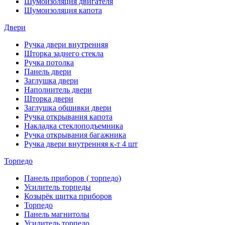
Шумоизоляция двигателя
Шумоизоляция капота
Двери
Ручка двери внутренняя
Шторка заднего стекла
Ручка потолка
Панель двери
Заглушка двери
Наполнитель двери
Шторка двери
Заглушка обшивки двери
Ручка открывания капота
Накладка стеклоподъемника
Ручка открывания багажника
Ручка двери внутренняя к-т 4 шт
Торпедо
Панель приборов ( торпедо)
Усилитель торпеды
Козырёк щитка приборов
Торпедо
Панель магнитолы
Усилитель торпедо