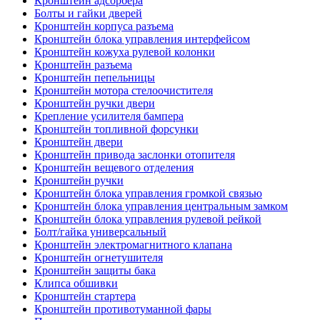
Кронштейн адсорбера
Болты и гайки дверей
Кронштейн корпуса разъема
Кронштейн блока управления интерфейсом
Кронштейн кожуха рулевой колонки
Кронштейн разъема
Кронштейн пепельницы
Кронштейн мотора стелоочистителя
Кронштейн ручки двери
Крепление усилителя бампера
Кронштейн топливной форсунки
Кронштейн двери
Кронштейн привода заслонки отопителя
Кронштейн вещевого отделения
Кронштейн ручки
Кронштейн блока управления громкой связью
Кронштейн блока управления центральным замком
Кронштейн блока управления рулевой рейкой
Болт/гайка универсальный
Кронштейн электромагнитного клапана
Кронштейн огнетушителя
Кронштейн защиты бака
Клипса обшивки
Кронштейн стартера
Кронштейн противотуманной фары