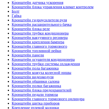
Кронштейн датчика ускорения
Кронштейн блока управления климат контролем
Болт
Гайка
Кронштейн гидроусилителя руля
Кронштейн расширительного бачка
Кронштейн блока реле
Кронштейн трубки кондиционера
Кронштейн вакуумного ресивера
Кронштейн крепления бампера
Кронштейн главного тормозного
Кронштейн топливной рейки
Кронштейн панели
Кронштейн осушителя кондиционера
Кронштейн трубки системы охлаждения
Кронштейн пола багажника
Кронштейн кожуха колесной нишы
Кронштейн видеомодуля
Кронштейн обшивки салона
Кронштейн полки багажника
Кронштейн блока предохранителей
Кронштейн педали тормоза
Кронштейн главного тормозного цилиндра
Кронштейн щитка приборов
Крепление рулевой колонки