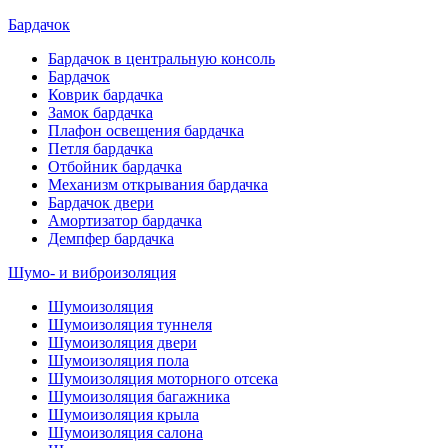
Бардачок
Бардачок в центральную консоль
Бардачок
Коврик бардачка
Замок бардачка
Плафон освещения бардачка
Петля бардачка
Отбойник бардачка
Механизм открывания бардачка
Бардачок двери
Амортизатор бардачка
Демпфер бардачка
Шумо- и виброизоляция
Шумоизоляция
Шумоизоляция туннеля
Шумоизоляция двери
Шумоизоляция пола
Шумоизоляция моторного отсека
Шумоизоляция багажника
Шумоизоляция крыла
Шумоизоляция салона