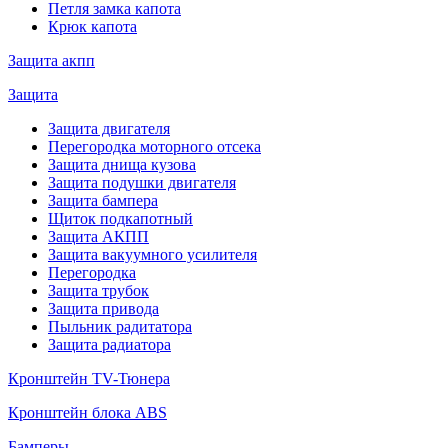
Петля замка капота
Крюк капота
Защита акпп
Защита
Защита двигателя
Перегородка моторного отсека
Защита днища кузова
Защита подушки двигателя
Защита бампера
Щиток подкапотный
Защита АКПП
Защита вакуумного усилителя
Перегородка
Защита трубок
Защита привода
Пыльник радитатора
Защита радиатора
Кронштейн TV-Тюнера
Кронштейн блока ABS
Бамперы