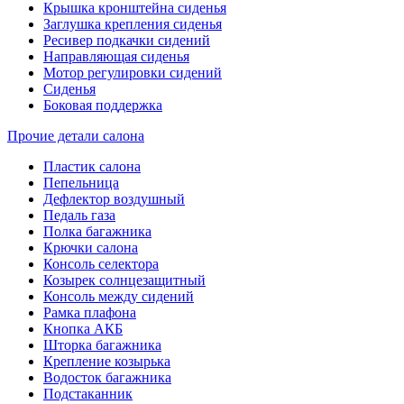
Крышка кронштейна сиденья
Заглушка крепления сиденья
Ресивер подкачки сидений
Направляющая сиденья
Мотор регулировки сидений
Сиденья
Боковая поддержка
Прочие детали салона
Пластик салона
Пепельница
Дефлектор воздушный
Педаль газа
Полка багажника
Крючки салона
Консоль селектора
Козырек солнцезащитный
Консоль между сидений
Рамка плафона
Кнопка АКБ
Шторка багажника
Крепление козырька
Водосток багажника
Подстаканник