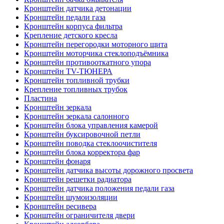
Кронштейн датчика детонации
Кронштейн педали газа
Кронштейн корпуса фильтра
Крепление детского кресла
Кронштейн перегородки моторного щита
Кронштейн моторчика стеклоподъёмника
Кронштейн противооткатного упора
Кронштейн TV-ТЮНЕРА
Кронштейн топливной трубки
Крепление топливных трубок
Пластина
Кронштейн зеркала
Кронштейн зеркала салонного
Кронштейн блока управления камерой
Кронштейн буксировочной петли
Кронштейн поводка стеклоочистителя
Кронштейн блока корректора фар
Кронштейн фонаря
Кронштейн датчика высоты дорожного просвета
Кронштейн решетки радиатора
Кронштейн датчика положения педали газа
Кронштейн шумоизоляции
Кронштейн ресивера
Кронштейн ограничителя двери