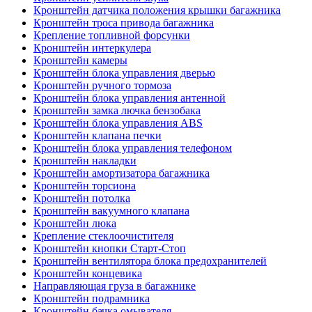
Кронштейн датчика положения крышки багажника
Кронштейн троса привода багажника
Крепление топливной форсунки
Кронштейн интеркулера
Кронштейн камеры
Кронштейн блока управления дверью
Кронштейн ручного тормоза
Кронштейн блока управления антенной
Кронштейн замка лючка бензобака
Кронштейн блока управления ABS
Кронштейн клапана печки
Кронштейн блока управления телефоном
Кронштейн накладки
Кронштейн амортизатора багажника
Кронштейн торсиона
Кронштейн потолка
Кронштейн вакуумного клапана
Кронштейн люка
Крепление стеклоочистителя
Кронштейн кнопки Старт-Стоп
Кронштейн вентилятора блока предохранителей
Кронштейн концевика
Направляющая груза в багажнике
Кронштейн подрамника
Кронштейн бачка омывателя