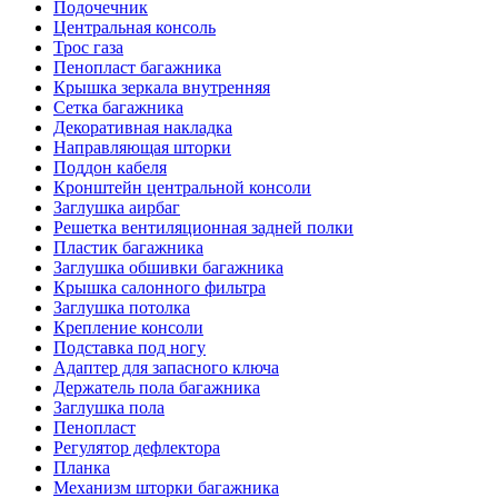
Подочечник
Центральная консоль
Трос газа
Пенопласт багажника
Крышка зеркала внутренняя
Сетка багажника
Декоративная накладка
Направляющая шторки
Поддон кабеля
Кронштейн центральной консоли
Заглушка аирбаг
Решетка вентиляционная задней полки
Пластик багажника
Заглушка обшивки багажника
Крышка салонного фильтра
Заглушка потолка
Крепление консоли
Подставка под ногу
Адаптер для запасного ключа
Держатель пола багажника
Заглушка пола
Пенопласт
Регулятор дефлектора
Планка
Механизм шторки багажника