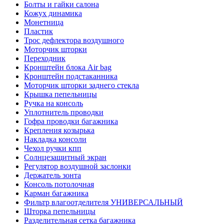
Болты и гайки салона
Кожух динамика
Монетница
Пластик
Трос дефлектора воздушного
Моторчик шторки
Переходник
Кронштейн блока Air bag
Кронштейн подстаканника
Моторчик шторки заднего стекла
Крышка пепельницы
Ручка на консоль
Уплотнитель проводки
Гофра проводки багажника
Крепления козырька
Накладка консоли
Чехол ручки кпп
Солнцезащитный экран
Регулятор воздушной заслонки
Держатель зонта
Консоль потолочная
Карман багажника
Фильтр влагоотделителя УНИВЕРСАЛЬНЫЙ
Шторка пепельницы
Разделительная сетка багажника