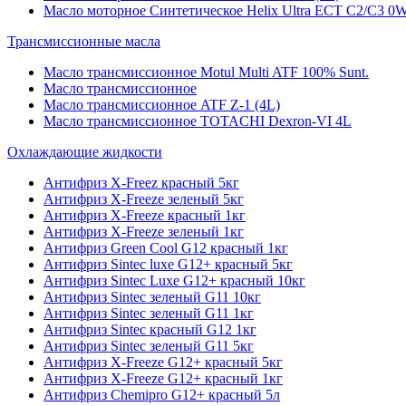
Масло моторное Синтетическое Helix Ultra ECT C2/C3 0W
Трансмиссионные масла
Масло трансмиссионное Motul Multi ATF 100% Sunt.
Масло трансмиссионное
Масло трансмиссионное ATF Z-1 (4L)
Масло трансмиссионное TOTACHI Dexron-VI 4L
Охлаждающие жидкости
Антифриз X-Freez красный 5кг
Антифриз X-Freeze зеленый 5кг
Антифриз X-Freeze красный 1кг
Антифриз X-Freeze зеленый 1кг
Антифриз Green Cool G12 красный 1кг
Антифриз Sintec luxe G12+ красный 5кг
Антифриз Sintec Luxe G12+ красный 10кг
Антифриз Sintec зеленый G11 10кг
Антифриз Sintec зеленый G11 1кг
Антифриз Sintec красный G12 1кг
Антифриз Sintec зеленый G11 5кг
Антифриз X-Freeze G12+ красный 5кг
Антифриз X-Freeze G12+ красный 1кг
Антифриз Chemipro G12+ красный 5л