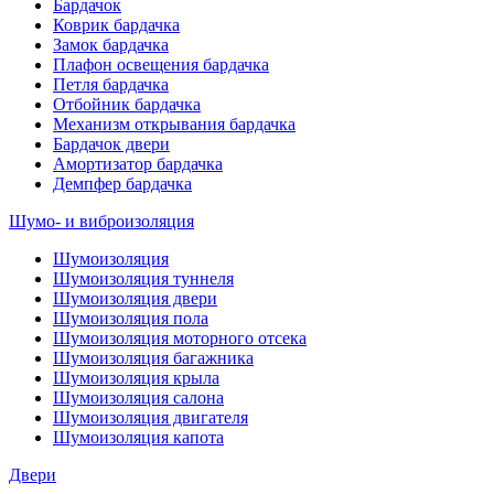
Бардачок
Коврик бардачка
Замок бардачка
Плафон освещения бардачка
Петля бардачка
Отбойник бардачка
Механизм открывания бардачка
Бардачок двери
Амортизатор бардачка
Демпфер бардачка
Шумо- и виброизоляция
Шумоизоляция
Шумоизоляция туннеля
Шумоизоляция двери
Шумоизоляция пола
Шумоизоляция моторного отсека
Шумоизоляция багажника
Шумоизоляция крыла
Шумоизоляция салона
Шумоизоляция двигателя
Шумоизоляция капота
Двери