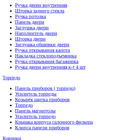
Ручка двери внутренняя
Шторка заднего стекла
Ручка потолка
Панель двери
Заглушка двери
Наполнитель двери
Шторка двери
Заглушка обшивки двери
Ручка открывания капота
Накладка стеклоподъемника
Ручка открывания багажника
Ручка двери внутренняя к-т 4 шт
Торпедо
Панель приборов ( торпедо)
Усилитель торпеды
Козырёк щитка приборов
Торпедо
Панель магнитолы
Усилитель торпедо
Крышка корпуса салонного фильтра
Клипса панели приборов
Коврики