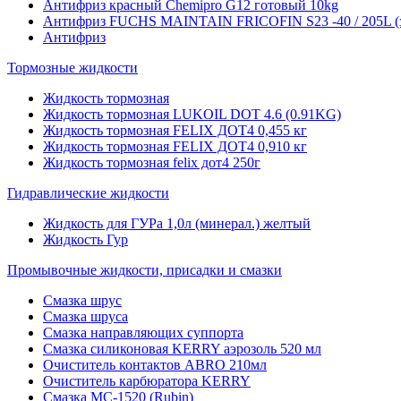
Антифриз красный Chemipro G12 готовый 10kg
Антифриз FUCHS MAINTAIN FRICOFIN S23 -40 / 205L (
Антифриз
Тормозные жидкости
Жидкость тормозная
Жидкость тормозная LUKOIL DOT 4.6 (0.91KG)
Жидкость тормозная FELIX ДОТ4 0,455 кг
Жидкость тормозная FELIX ДОТ4 0,910 кг
Жидкость тормозная felix дот4 250г
Гидравлические жидкости
Жидкость для ГУРа 1,0л (минерал.) желтый
Жидкость Гур
Промывочные жидкости, присадки и смазки
Смазка шрус
Смазка шруса
Смазка направляющих суппорта
Смазка силиконовая KERRY аэрозоль 520 мл
Очиститель контактов ABRO 210мл
Очиститель карбюратора KERRY
Смазка МС-1520 (Rubin)