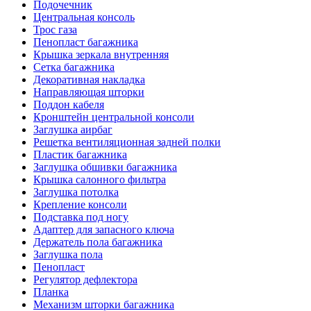
Подочечник
Центральная консоль
Трос газа
Пенопласт багажника
Крышка зеркала внутренняя
Сетка багажника
Декоративная накладка
Направляющая шторки
Поддон кабеля
Кронштейн центральной консоли
Заглушка аирбаг
Решетка вентиляционная задней полки
Пластик багажника
Заглушка обшивки багажника
Крышка салонного фильтра
Заглушка потолка
Крепление консоли
Подставка под ногу
Адаптер для запасного ключа
Держатель пола багажника
Заглушка пола
Пенопласт
Регулятор дефлектора
Планка
Механизм шторки багажника