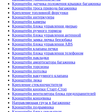
Кронштейн датчика положения крышки багажника
Кронштейн троса привода багажника
Крепление топливной форсунки
Кронштейн интеркулера
Кронштейн камеры
Кронштейн блока управления дверью
Кронштейн ручного тормоза
Кронштейн блока управления антенной
Кронштейн замка лючка бензобака
Кронштейн блока управления ABS
Кронштейн клапана печки
Кронштейн блока управления телефоном
Кронштейн накладки
Кронштейн амортизатора багажника
Кронштейн торсиона
Кронштейн потолка
Кронштейн вакуумного клапана
Кронштейн люка
Крепление стеклоочистителя
Кронштейн кнопки Старт-Стоп
Кронштейн вентилятора блока предохранителей
Кронштейн концевика
Направляющая груза в багажнике
Кронштейн подрамника
Кронштейн бачка омывателя