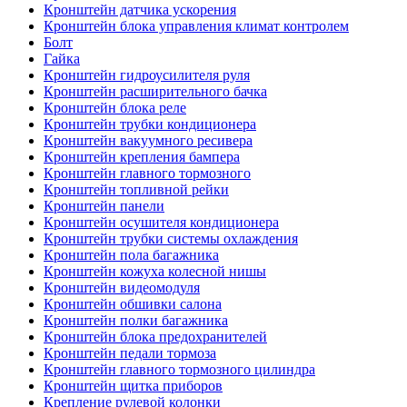
Кронштейн датчика ускорения
Кронштейн блока управления климат контролем
Болт
Гайка
Кронштейн гидроусилителя руля
Кронштейн расширительного бачка
Кронштейн блока реле
Кронштейн трубки кондиционера
Кронштейн вакуумного ресивера
Кронштейн крепления бампера
Кронштейн главного тормозного
Кронштейн топливной рейки
Кронштейн панели
Кронштейн осушителя кондиционера
Кронштейн трубки системы охлаждения
Кронштейн пола багажника
Кронштейн кожуха колесной нишы
Кронштейн видеомодуля
Кронштейн обшивки салона
Кронштейн полки багажника
Кронштейн блока предохранителей
Кронштейн педали тормоза
Кронштейн главного тормозного цилиндра
Кронштейн щитка приборов
Крепление рулевой колонки