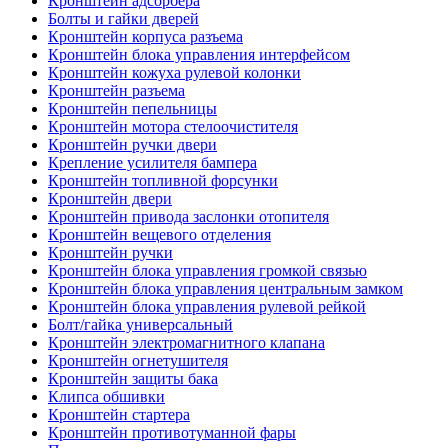
Кронштейн адсорбера
Болты и гайки дверей
Кронштейн корпуса разъема
Кронштейн блока управления интерфейсом
Кронштейн кожуха рулевой колонки
Кронштейн разъема
Кронштейн пепельницы
Кронштейн мотора стелоочистителя
Кронштейн ручки двери
Крепление усилителя бампера
Кронштейн топливной форсунки
Кронштейн двери
Кронштейн привода заслонки отопителя
Кронштейн вещевого отделения
Кронштейн ручки
Кронштейн блока управления громкой связью
Кронштейн блока управления центральным замком
Кронштейн блока управления рулевой рейкой
Болт/гайка универсальный
Кронштейн электромагнитного клапана
Кронштейн огнетушителя
Кронштейн защиты бака
Клипса обшивки
Кронштейн стартера
Кронштейн противотуманной фары