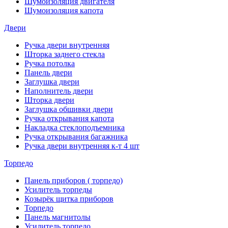
Шумоизоляция двигателя
Шумоизоляция капота
Двери
Ручка двери внутренняя
Шторка заднего стекла
Ручка потолка
Панель двери
Заглушка двери
Наполнитель двери
Шторка двери
Заглушка обшивки двери
Ручка открывания капота
Накладка стеклоподъемника
Ручка открывания багажника
Ручка двери внутренняя к-т 4 шт
Торпедо
Панель приборов ( торпедо)
Усилитель торпеды
Козырёк щитка приборов
Торпедо
Панель магнитолы
Усилитель торпедо