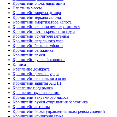
Кронштейн блока навигации
Пластина массы
Кронштейн защиты днища
Кронштейн зеркала салона
Кронштейн амортизатора капота
Кронштейн клапана регенерации мот
Кронштейн петли крепления груза
Кронштейн усилителя антенны
Кронштейн педального узла
Кронштейн блока комфорта
Кронштейн багажника
Кронштейн печки
Кронштейн рулевой колонки
Клипса
Крепление домкрата
Кронштейн датчика удара
Кронштейн сигнального огня
Кронштейн защиты АКПП
Крепление подкрылка
Крепление звукоизоляции
Кронштейн вакуумного насоса
Кронштейн ручки открывания багажника
Кронштейн антенны
Кронштейн блока управления подогревом сидений
Кронштейн усилителя звука