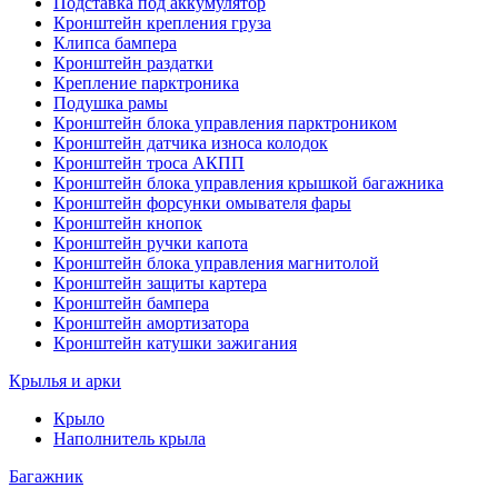
Подставка под аккумулятор
Кронштейн крепления груза
Клипса бампера
Кронштейн раздатки
Крепление парктроника
Подушка рамы
Кронштейн блока управления парктроником
Кронштейн датчика износа колодок
Кронштейн троса АКПП
Кронштейн блока управления крышкой багажника
Кронштейн форсунки омывателя фары
Кронштейн кнопок
Кронштейн ручки капота
Кронштейн блока управления магнитолой
Кронштейн защиты картера
Кронштейн бампера
Кронштейн амортизатора
Кронштейн катушки зажигания
Крылья и арки
Крыло
Наполнитель крыла
Багажник