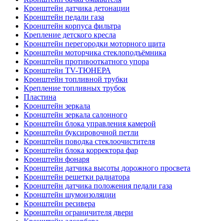
Кронштейн датчика детонации
Кронштейн педали газа
Кронштейн корпуса фильтра
Крепление детского кресла
Кронштейн перегородки моторного щита
Кронштейн моторчика стеклоподъёмника
Кронштейн противооткатного упора
Кронштейн TV-ТЮНЕРА
Кронштейн топливной трубки
Крепление топливных трубок
Пластина
Кронштейн зеркала
Кронштейн зеркала салонного
Кронштейн блока управления камерой
Кронштейн буксировочной петли
Кронштейн поводка стеклоочистителя
Кронштейн блока корректора фар
Кронштейн фонаря
Кронштейн датчика высоты дорожного просвета
Кронштейн решетки радиатора
Кронштейн датчика положения педали газа
Кронштейн шумоизоляции
Кронштейн ресивера
Кронштейн ограничителя двери