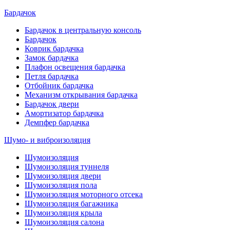
Бардачок
Бардачок в центральную консоль
Бардачок
Коврик бардачка
Замок бардачка
Плафон освещения бардачка
Петля бардачка
Отбойник бардачка
Механизм открывания бардачка
Бардачок двери
Амортизатор бардачка
Демпфер бардачка
Шумо- и виброизоляция
Шумоизоляция
Шумоизоляция туннеля
Шумоизоляция двери
Шумоизоляция пола
Шумоизоляция моторного отсека
Шумоизоляция багажника
Шумоизоляция крыла
Шумоизоляция салона