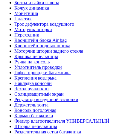
Болты и гайки салона
Кожух динамика
Монетница
Пластик
Трос дефлектора воздушного
Моторчик шторки
Переходник
Кронштейн блока Air bag
Кронштейн подстаканника
Моторчик шторки заднего стекла
Крышка пепельницы
Ручка на консоль
Уплотнитель проводки
Гофра проводки багажника
Крепления козырька
Накладка консоли
Чехол ручки кпп
Солнцезащитный экран
Регулятор воздушной заслонки
Держатель зонта
Консоль потолочная
Карман багажника
Фильтр влагоотделителя УНИВЕРСАЛЬНЫЙ
Шторка пепельницы
Разделительная сетка багажника