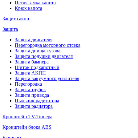
Петля замка капота
Крюк капота
Защита акпп
Защита
Защита двигателя
Перегородка моторного отсека
Защита днища кузова
Защита подушки двигателя
Защита бампера
Щиток подкапотный
Защита АКПП
Защита вакуумного усилителя
Перегородка
Защита трубок
Защита привода
Пыльник радитатора
Защита радиатора
Кронштейн TV-Тюнера
Кронштейн блока ABS
Бамперы