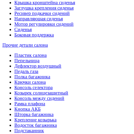
Крышка кронштейна сиденья
Заглушка крепления сиденья
Ресивер подкачки сидений
Направляющая сиденья
Мотор регулировки сидений
Сиденья
Боковая поддержка
Прочие детали салона
Пластик салона
Пепельница
Дефлектор воздушный
Педаль газа
Полка багажника
Крючки салона
Консоль селектора
Козырек солнцезащитный
Консоль между сидений
Рамка плафона
Кнопка АКБ
Шторка багажника
Крепление козырька
Водосток багажника
Подстаканник