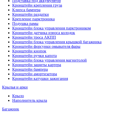
Подставка под аккумулятор
Кронштейн крепления груза
Клипса бампера
Кронштейн раздатки
Крепление парктроника
Подушка рамы
Кронштейн блока управления парктроником
Кронштейн датчика износа колодок
Кронштейн троса АКПП
Кронштейн блока управления крышкой багажника
Кронштейн форсунки омывателя фары
Кронштейн кнопок
Кронштейн ручки капота
Кронштейн блока управления магнитолой
Кронштейн защиты картера
Кронштейн бампера
Кронштейн амортизатора
Кронштейн катушки зажигания
Крылья и арки
Крыло
Наполнитель крыла
Багажник