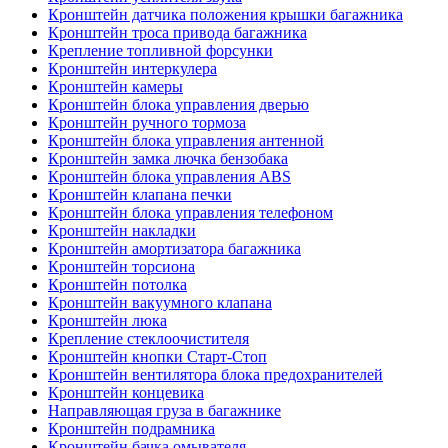
Кронштейн датчика положения крышки багажника
Кронштейн троса привода багажника
Крепление топливной форсунки
Кронштейн интеркулера
Кронштейн камеры
Кронштейн блока управления дверью
Кронштейн ручного тормоза
Кронштейн блока управления антенной
Кронштейн замка лючка бензобака
Кронштейн блока управления ABS
Кронштейн клапана печки
Кронштейн блока управления телефоном
Кронштейн накладки
Кронштейн амортизатора багажника
Кронштейн торсиона
Кронштейн потолка
Кронштейн вакуумного клапана
Кронштейн люка
Крепление стеклоочистителя
Кронштейн кнопки Старт-Стоп
Кронштейн вентилятора блока предохранителей
Кронштейн концевика
Направляющая груза в багажнике
Кронштейн подрамника
Кронштейн бачка омывателя