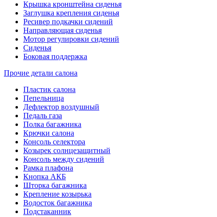
Крышка кронштейна сиденья
Заглушка крепления сиденья
Ресивер подкачки сидений
Направляющая сиденья
Мотор регулировки сидений
Сиденья
Боковая поддержка
Прочие детали салона
Пластик салона
Пепельница
Дефлектор воздушный
Педаль газа
Полка багажника
Крючки салона
Консоль селектора
Козырек солнцезащитный
Консоль между сидений
Рамка плафона
Кнопка АКБ
Шторка багажника
Крепление козырька
Водосток багажника
Подстаканник