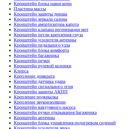
Кронштейн блока навигации
Пластина массы
Кронштейн защиты днища
Кронштейн зеркала салона
Кронштейн амортизатора капота
Кронштейн клапана регенерации мот
Кронштейн петли крепления груза
Кронштейн усилителя антенны
Кронштейн педального узла
Кронштейн блока комфорта
Кронштейн багажника
Кронштейн печки
Кронштейн рулевой колонки
Клипса
Крепление домкрата
Кронштейн датчика удара
Кронштейн сигнального огня
Кронштейн защиты АКПП
Крепление подкрылка
Крепление звукоизоляции
Кронштейн вакуумного насоса
Кронштейн ручки открывания багажника
Кронштейн антенны
Кронштейн блока управления подогревом сидений
Кронштейн усилителя звука