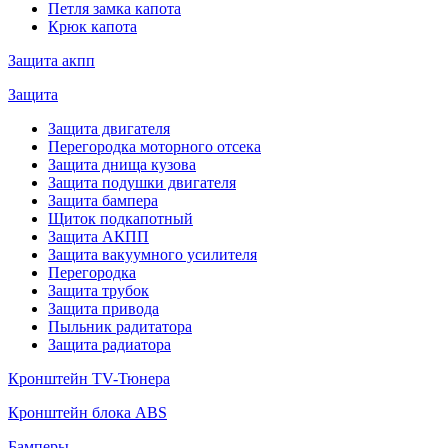
Петля замка капота
Крюк капота
Защита акпп
Защита
Защита двигателя
Перегородка моторного отсека
Защита днища кузова
Защита подушки двигателя
Защита бампера
Щиток подкапотный
Защита АКПП
Защита вакуумного усилителя
Перегородка
Защита трубок
Защита привода
Пыльник радитатора
Защита радиатора
Кронштейн TV-Тюнера
Кронштейн блока ABS
Бамперы