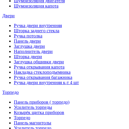
Шумоизоляция двигателя
Шумоизоляция капота
Двери
Ручка двери внутренняя
Шторка заднего стекла
Ручка потолка
Панель двери
Заглушка двери
Наполнитель двери
Шторка двери
Заглушка обшивки двери
Ручка открывания капота
Накладка стеклоподъемника
Ручка открывания багажника
Ручка двери внутренняя к-т 4 шт
Торпедо
Панель приборов ( торпедо)
Усилитель торпеды
Козырёк щитка приборов
Торпедо
Панель магнитолы
Усилитель торпедо