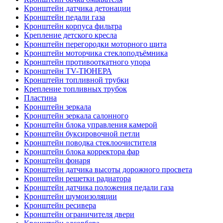
Кронштейн датчика детонации
Кронштейн педали газа
Кронштейн корпуса фильтра
Крепление детского кресла
Кронштейн перегородки моторного щита
Кронштейн моторчика стеклоподъёмника
Кронштейн противооткатного упора
Кронштейн TV-ТЮНЕРА
Кронштейн топливной трубки
Крепление топливных трубок
Пластина
Кронштейн зеркала
Кронштейн зеркала салонного
Кронштейн блока управления камерой
Кронштейн буксировочной петли
Кронштейн поводка стеклоочистителя
Кронштейн блока корректора фар
Кронштейн фонаря
Кронштейн датчика высоты дорожного просвета
Кронштейн решетки радиатора
Кронштейн датчика положения педали газа
Кронштейн шумоизоляции
Кронштейн ресивера
Кронштейн ограничителя двери