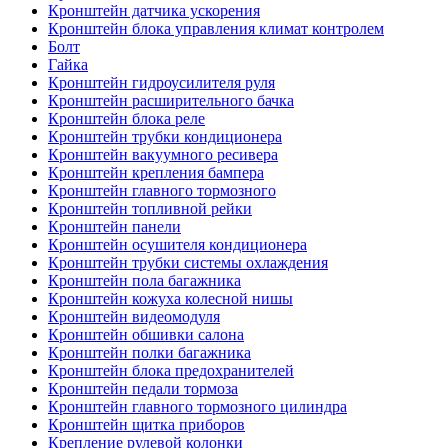
Кронштейн датчика ускорения
Кронштейн блока управления климат контролем
Болт
Гайка
Кронштейн гидроусилителя руля
Кронштейн расширительного бачка
Кронштейн блока реле
Кронштейн трубки кондиционера
Кронштейн вакуумного ресивера
Кронштейн крепления бампера
Кронштейн главного тормозного
Кронштейн топливной рейки
Кронштейн панели
Кронштейн осушителя кондиционера
Кронштейн трубки системы охлаждения
Кронштейн пола багажника
Кронштейн кожуха колесной нишы
Кронштейн видеомодуля
Кронштейн обшивки салона
Кронштейн полки багажника
Кронштейн блока предохранителей
Кронштейн педали тормоза
Кронштейн главного тормозного цилиндра
Кронштейн щитка приборов
Крепление рулевой колонки