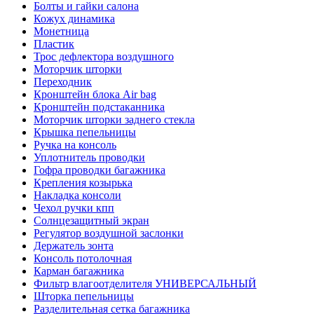
Болты и гайки салона
Кожух динамика
Монетница
Пластик
Трос дефлектора воздушного
Моторчик шторки
Переходник
Кронштейн блока Air bag
Кронштейн подстаканника
Моторчик шторки заднего стекла
Крышка пепельницы
Ручка на консоль
Уплотнитель проводки
Гофра проводки багажника
Крепления козырька
Накладка консоли
Чехол ручки кпп
Солнцезащитный экран
Регулятор воздушной заслонки
Держатель зонта
Консоль потолочная
Карман багажника
Фильтр влагоотделителя УНИВЕРСАЛЬНЫЙ
Шторка пепельницы
Разделительная сетка багажника