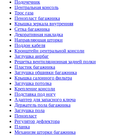
Подочечник
Центральная консоль
Трос газа
Пенопласт багажника
Крышка зеркала внутренняя
Сетка багажника
Декоративная накладка
Направляющая шторки
Поддон кабеля
Кронштейн центральной консоли
Заглушка аирбаг
Решетка вентиляционная задней полки
Пластик багажника
Заглушка обшивки багажника
Крышка салонного фильтра
Заглушка потолка
Крепление консоли
Подставка под ногу
Адаптер для запасного ключа
Держатель пола багажника
Заглушка пола
Пенопласт
Регулятор дефлектора
Планка
Механизм шторки багажника