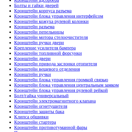
Кронштейн адсорбера
Болты и гайки дверей
Кронштейн корпуса разъема
Кронштейн блока управления интерфейсом
Кронштейн кожуха рулевой колонки
Кронштейн разъема
Кронштейн пепельницы
Кронштейн мотора стелоочистителя
Кронштейн ручки двери
Крепление усилителя бампера
Кронштейн топливной форсунки
Кронштейн двери
Кронштейн привода заслонки отопителя
Кронштейн вещевого отделения
Кронштейн ручки
Кронштейн блока управления громкой связью
Кронштейн блока управления центральным замком
Кронштейн блока управления рулевой рейкой
Болт/гайка универсальный
Кронштейн электромагнитного клапана
Кронштейн огнетушителя
Кронштейн защиты бака
Клипса обшивки
Кронштейн стартера
Кронштейн противотуманной фары