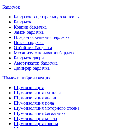
Бардачок
Бардачок в центральную консоль
Бардачок
Коврик бардачка
Замок бардачка
Плафон освещения бардачка
Петля бардачка
Отбойник бардачка
Механизм открывания бардачка
Бардачок двери
Амортизатор бардачка
Демпфер бардачка
Шумо- и виброизоляция
Шумоизоляция
Шумоизоляция туннеля
Шумоизоляция двери
Шумоизоляция пола
Шумоизоляция моторного отсека
Шумоизоляция багажника
Шумоизоляция крыла
Шумоизоляция салона