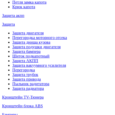
Петля замка капота
Крюк капота
Защита акпп
Защита
Защита двигателя
Перегородка моторного отсека
Защита днища кузова
Защита подушки двигателя
Защита бампера
Щиток подкапотный
Защита АКПП
Защита вакуумного усилителя
Перегородка
Защита трубок
Защита привода
Пыльник радитатора
Защита радиатора
Кронштейн TV-Тюнера
Кронштейн блока ABS
Бамперы