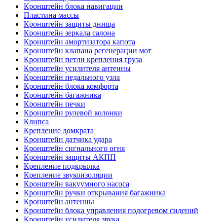
Кронштейн блока навигации
Пластина массы
Кронштейн защиты днища
Кронштейн зеркала салона
Кронштейн амортизатора капота
Кронштейн клапана регенерации мот
Кронштейн петли крепления груза
Кронштейн усилителя антенны
Кронштейн педального узла
Кронштейн блока комфорта
Кронштейн багажника
Кронштейн печки
Кронштейн рулевой колонки
Клипса
Крепление домкрата
Кронштейн датчика удара
Кронштейн сигнального огня
Кронштейн защиты АКПП
Крепление подкрылка
Крепление звукоизоляции
Кронштейн вакуумного насоса
Кронштейн ручки открывания багажника
Кронштейн антенны
Кронштейн блока управления подогревом сидений
Кронштейн усилителя звука