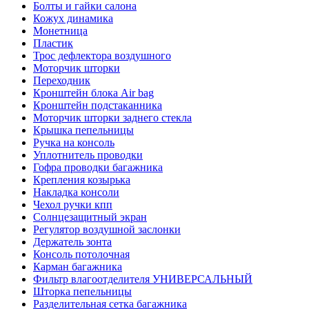
Болты и гайки салона
Кожух динамика
Монетница
Пластик
Трос дефлектора воздушного
Моторчик шторки
Переходник
Кронштейн блока Air bag
Кронштейн подстаканника
Моторчик шторки заднего стекла
Крышка пепельницы
Ручка на консоль
Уплотнитель проводки
Гофра проводки багажника
Крепления козырька
Накладка консоли
Чехол ручки кпп
Солнцезащитный экран
Регулятор воздушной заслонки
Держатель зонта
Консоль потолочная
Карман багажника
Фильтр влагоотделителя УНИВЕРСАЛЬНЫЙ
Шторка пепельницы
Разделительная сетка багажника