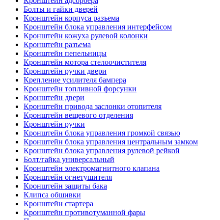
Кронштейн адсорбера
Болты и гайки дверей
Кронштейн корпуса разъема
Кронштейн блока управления интерфейсом
Кронштейн кожуха рулевой колонки
Кронштейн разъема
Кронштейн пепельницы
Кронштейн мотора стелоочистителя
Кронштейн ручки двери
Крепление усилителя бампера
Кронштейн топливной форсунки
Кронштейн двери
Кронштейн привода заслонки отопителя
Кронштейн вещевого отделения
Кронштейн ручки
Кронштейн блока управления громкой связью
Кронштейн блока управления центральным замком
Кронштейн блока управления рулевой рейкой
Болт/гайка универсальный
Кронштейн электромагнитного клапана
Кронштейн огнетушителя
Кронштейн защиты бака
Клипса обшивки
Кронштейн стартера
Кронштейн противотуманной фары