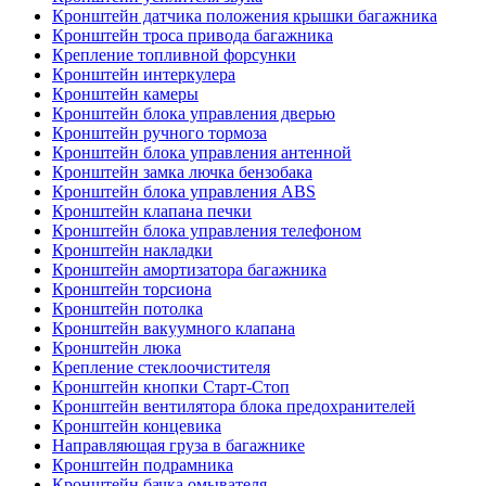
Кронштейн датчика положения крышки багажника
Кронштейн троса привода багажника
Крепление топливной форсунки
Кронштейн интеркулера
Кронштейн камеры
Кронштейн блока управления дверью
Кронштейн ручного тормоза
Кронштейн блока управления антенной
Кронштейн замка лючка бензобака
Кронштейн блока управления ABS
Кронштейн клапана печки
Кронштейн блока управления телефоном
Кронштейн накладки
Кронштейн амортизатора багажника
Кронштейн торсиона
Кронштейн потолка
Кронштейн вакуумного клапана
Кронштейн люка
Крепление стеклоочистителя
Кронштейн кнопки Старт-Стоп
Кронштейн вентилятора блока предохранителей
Кронштейн концевика
Направляющая груза в багажнике
Кронштейн подрамника
Кронштейн бачка омывателя