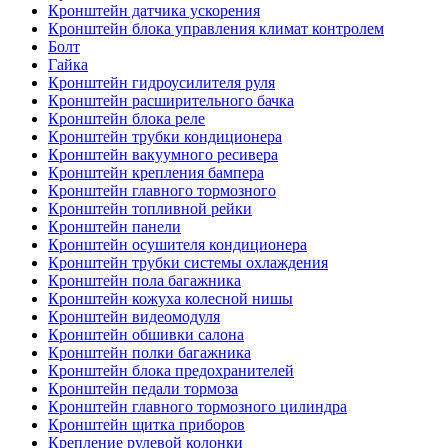
Кронштейн датчика ускорения
Кронштейн блока управления климат контролем
Болт
Гайка
Кронштейн гидроусилителя руля
Кронштейн расширительного бачка
Кронштейн блока реле
Кронштейн трубки кондиционера
Кронштейн вакуумного ресивера
Кронштейн крепления бампера
Кронштейн главного тормозного
Кронштейн топливной рейки
Кронштейн панели
Кронштейн осушителя кондиционера
Кронштейн трубки системы охлаждения
Кронштейн пола багажника
Кронштейн кожуха колесной нишы
Кронштейн видеомодуля
Кронштейн обшивки салона
Кронштейн полки багажника
Кронштейн блока предохранителей
Кронштейн педали тормоза
Кронштейн главного тормозного цилиндра
Кронштейн щитка приборов
Крепление рулевой колонки