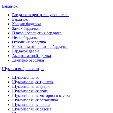
Бардачок
Бардачок в центральную консоль
Бардачок
Коврик бардачка
Замок бардачка
Плафон освещения бардачка
Петля бардачка
Отбойник бардачка
Механизм открывания бардачка
Бардачок двери
Амортизатор бардачка
Демпфер бардачка
Шумо- и виброизоляция
Шумоизоляция
Шумоизоляция туннеля
Шумоизоляция двери
Шумоизоляция пола
Шумоизоляция моторного отсека
Шумоизоляция багажника
Шумоизоляция крыла
Шумоизоляция салона