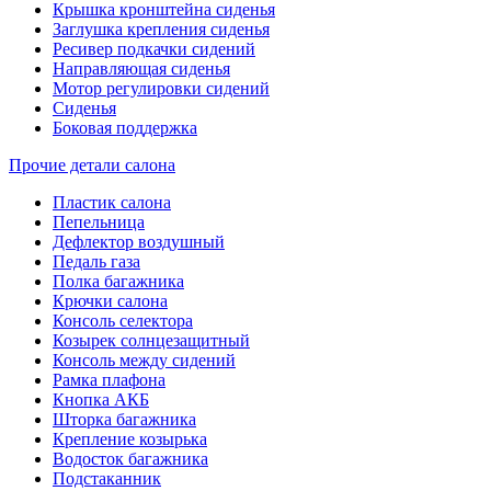
Крышка кронштейна сиденья
Заглушка крепления сиденья
Ресивер подкачки сидений
Направляющая сиденья
Мотор регулировки сидений
Сиденья
Боковая поддержка
Прочие детали салона
Пластик салона
Пепельница
Дефлектор воздушный
Педаль газа
Полка багажника
Крючки салона
Консоль селектора
Козырек солнцезащитный
Консоль между сидений
Рамка плафона
Кнопка АКБ
Шторка багажника
Крепление козырька
Водосток багажника
Подстаканник