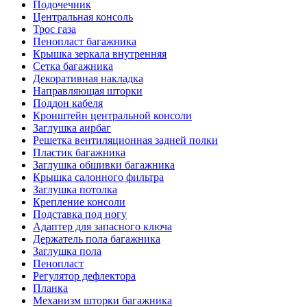
Подочечник
Центральная консоль
Трос газа
Пенопласт багажника
Крышка зеркала внутренняя
Сетка багажника
Декоративная накладка
Направляющая шторки
Поддон кабеля
Кронштейн центральной консоли
Заглушка аирбаг
Решетка вентиляционная задней полки
Пластик багажника
Заглушка обшивки багажника
Крышка салонного фильтра
Заглушка потолка
Крепление консоли
Подставка под ногу
Адаптер для запасного ключа
Держатель пола багажника
Заглушка пола
Пенопласт
Регулятор дефлектора
Планка
Механизм шторки багажника