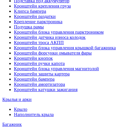
Подставка под аккумулятор
Кронштейн крепления груза
Клипса бампера
Кронштейн раздатки
Крепление парктроника
Подушка рамы
Кронштейн блока управления парктроником
Кронштейн датчика износа колодок
Кронштейн троса АКПП
Кронштейн блока управления крышкой багажника
Кронштейн форсунки омывателя фары
Кронштейн кнопок
Кронштейн ручки капота
Кронштейн блока управления магнитолой
Кронштейн защиты картера
Кронштейн бампера
Кронштейн амортизатора
Кронштейн катушки зажигания
Крылья и арки
Крыло
Наполнитель крыла
Багажник