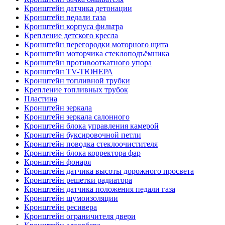
Кронштейн датчика детонации
Кронштейн педали газа
Кронштейн корпуса фильтра
Крепление детского кресла
Кронштейн перегородки моторного щита
Кронштейн моторчика стеклоподъёмника
Кронштейн противооткатного упора
Кронштейн TV-ТЮНЕРА
Кронштейн топливной трубки
Крепление топливных трубок
Пластина
Кронштейн зеркала
Кронштейн зеркала салонного
Кронштейн блока управления камерой
Кронштейн буксировочной петли
Кронштейн поводка стеклоочистителя
Кронштейн блока корректора фар
Кронштейн фонаря
Кронштейн датчика высоты дорожного просвета
Кронштейн решетки радиатора
Кронштейн датчика положения педали газа
Кронштейн шумоизоляции
Кронштейн ресивера
Кронштейн ограничителя двери