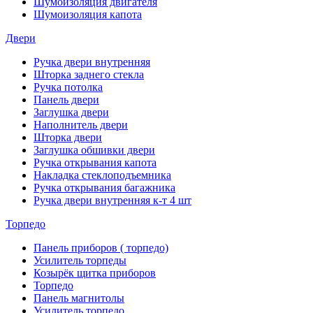
Шумоизоляция двигателя
Шумоизоляция капота
Двери
Ручка двери внутренняя
Шторка заднего стекла
Ручка потолка
Панель двери
Заглушка двери
Наполнитель двери
Шторка двери
Заглушка обшивки двери
Ручка открывания капота
Накладка стеклоподъемника
Ручка открывания багажника
Ручка двери внутренняя к-т 4 шт
Торпедо
Панель приборов ( торпедо)
Усилитель торпеды
Козырёк щитка приборов
Торпедо
Панель магнитолы
Усилитель торпедо