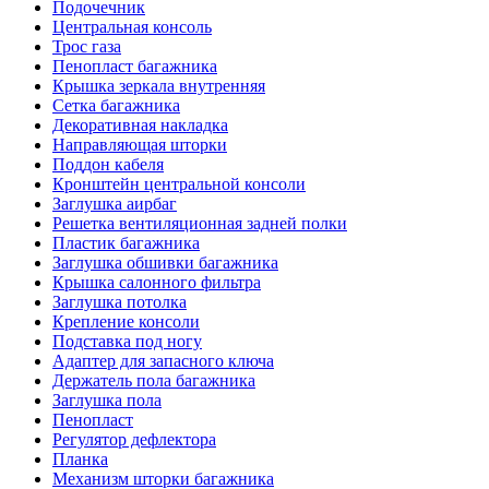
Подочечник
Центральная консоль
Трос газа
Пенопласт багажника
Крышка зеркала внутренняя
Сетка багажника
Декоративная накладка
Направляющая шторки
Поддон кабеля
Кронштейн центральной консоли
Заглушка аирбаг
Решетка вентиляционная задней полки
Пластик багажника
Заглушка обшивки багажника
Крышка салонного фильтра
Заглушка потолка
Крепление консоли
Подставка под ногу
Адаптер для запасного ключа
Держатель пола багажника
Заглушка пола
Пенопласт
Регулятор дефлектора
Планка
Механизм шторки багажника