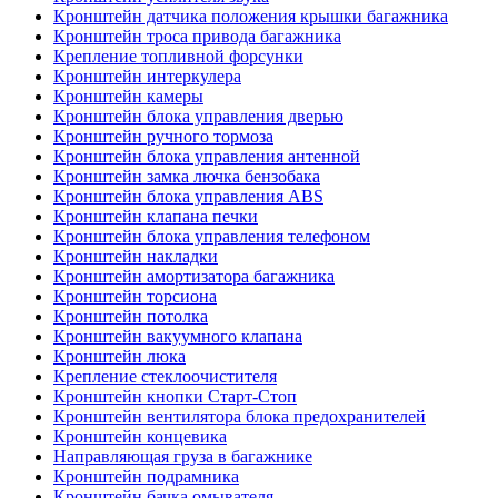
Кронштейн датчика положения крышки багажника
Кронштейн троса привода багажника
Крепление топливной форсунки
Кронштейн интеркулера
Кронштейн камеры
Кронштейн блока управления дверью
Кронштейн ручного тормоза
Кронштейн блока управления антенной
Кронштейн замка лючка бензобака
Кронштейн блока управления ABS
Кронштейн клапана печки
Кронштейн блока управления телефоном
Кронштейн накладки
Кронштейн амортизатора багажника
Кронштейн торсиона
Кронштейн потолка
Кронштейн вакуумного клапана
Кронштейн люка
Крепление стеклоочистителя
Кронштейн кнопки Старт-Стоп
Кронштейн вентилятора блока предохранителей
Кронштейн концевика
Направляющая груза в багажнике
Кронштейн подрамника
Кронштейн бачка омывателя