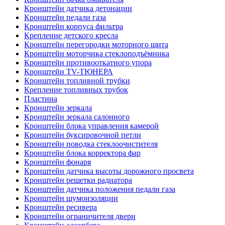
Кронштейн датчика детонации
Кронштейн педали газа
Кронштейн корпуса фильтра
Крепление детского кресла
Кронштейн перегородки моторного щита
Кронштейн моторчика стеклоподъёмника
Кронштейн противооткатного упора
Кронштейн TV-ТЮНЕРА
Кронштейн топливной трубки
Крепление топливных трубок
Пластина
Кронштейн зеркала
Кронштейн зеркала салонного
Кронштейн блока управления камерой
Кронштейн буксировочной петли
Кронштейн поводка стеклоочистителя
Кронштейн блока корректора фар
Кронштейн фонаря
Кронштейн датчика высоты дорожного просвета
Кронштейн решетки радиатора
Кронштейн датчика положения педали газа
Кронштейн шумоизоляции
Кронштейн ресивера
Кронштейн ограничителя двери