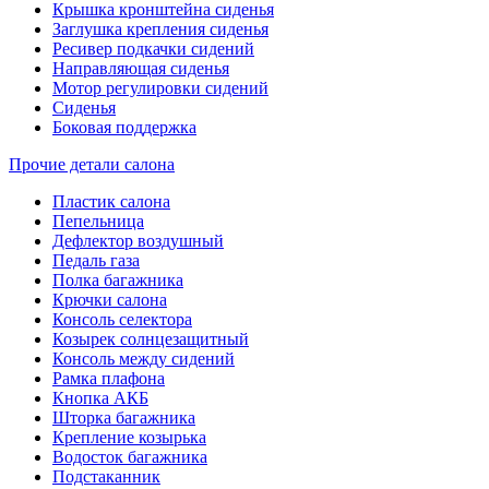
Крышка кронштейна сиденья
Заглушка крепления сиденья
Ресивер подкачки сидений
Направляющая сиденья
Мотор регулировки сидений
Сиденья
Боковая поддержка
Прочие детали салона
Пластик салона
Пепельница
Дефлектор воздушный
Педаль газа
Полка багажника
Крючки салона
Консоль селектора
Козырек солнцезащитный
Консоль между сидений
Рамка плафона
Кнопка АКБ
Шторка багажника
Крепление козырька
Водосток багажника
Подстаканник