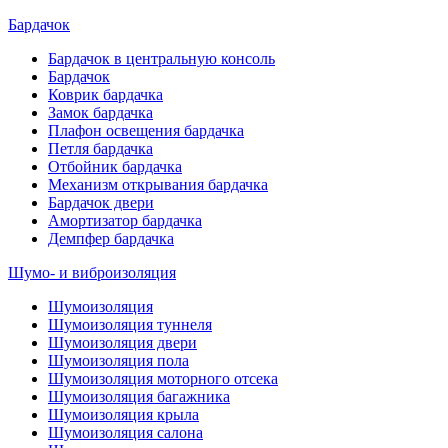
Бардачок
Бардачок в центральную консоль
Бардачок
Коврик бардачка
Замок бардачка
Плафон освещения бардачка
Петля бардачка
Отбойник бардачка
Механизм открывания бардачка
Бардачок двери
Амортизатор бардачка
Демпфер бардачка
Шумо- и виброизоляция
Шумоизоляция
Шумоизоляция туннеля
Шумоизоляция двери
Шумоизоляция пола
Шумоизоляция моторного отсека
Шумоизоляция багажника
Шумоизоляция крыла
Шумоизоляция салона