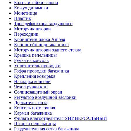
Болты и гайки салона
Кожух динамика
Монетница
Пластик
Трос дефлектора воздушного
Моторчик шторки
Переходник
Кронштейн блока Air bag
Кронштейн подстаканника
Моторчик шторки заднего стекла
Крышка пепельницы
Ручка на консоль
Уплотнитель проводки
Гофра проводки багажника
Крепления козырька
Накладка консоли
Чехол ручки кпп
Солнцезащитный экран
Регулятор воздушной заслонки
Держатель зонта
Консоль потолочная
Карман багажника
Фильтр влагоотделителя УНИВЕРСАЛЬНЫЙ
Шторка пепельницы
Разделительная сетка багажника