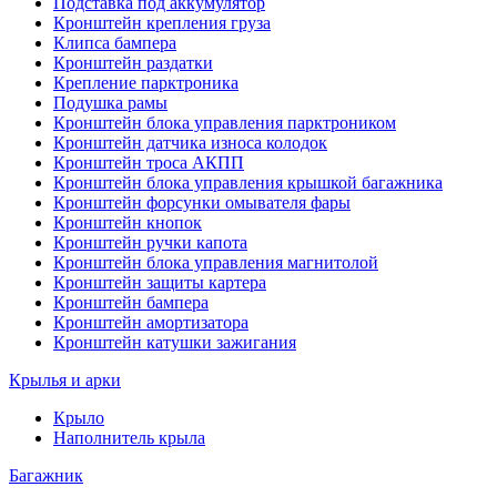
Подставка под аккумулятор
Кронштейн крепления груза
Клипса бампера
Кронштейн раздатки
Крепление парктроника
Подушка рамы
Кронштейн блока управления парктроником
Кронштейн датчика износа колодок
Кронштейн троса АКПП
Кронштейн блока управления крышкой багажника
Кронштейн форсунки омывателя фары
Кронштейн кнопок
Кронштейн ручки капота
Кронштейн блока управления магнитолой
Кронштейн защиты картера
Кронштейн бампера
Кронштейн амортизатора
Кронштейн катушки зажигания
Крылья и арки
Крыло
Наполнитель крыла
Багажник