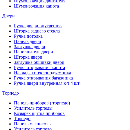
Шумоизоляция двигателя
Шумоизоляция капота
Двери
Ручка двери внутренняя
Шторка заднего стекла
Ручка потолка
Панель двери
Заглушка двери
Наполнитель двери
Шторка двери
Заглушка обшивки двери
Ручка открывания капота
Накладка стеклоподъемника
Ручка открывания багажника
Ручка двери внутренняя к-т 4 шт
Торпедо
Панель приборов ( торпедо)
Усилитель торпеды
Козырёк щитка приборов
Торпедо
Панель магнитолы
Усилитель торпедо