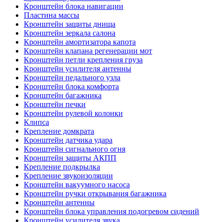
Кронштейн блока навигации
Пластина массы
Кронштейн защиты днища
Кронштейн зеркала салона
Кронштейн амортизатора капота
Кронштейн клапана регенерации мот
Кронштейн петли крепления груза
Кронштейн усилителя антенны
Кронштейн педального узла
Кронштейн блока комфорта
Кронштейн багажника
Кронштейн печки
Кронштейн рулевой колонки
Клипса
Крепление домкрата
Кронштейн датчика удара
Кронштейн сигнального огня
Кронштейн защиты АКПП
Крепление подкрылка
Крепление звукоизоляции
Кронштейн вакуумного насоса
Кронштейн ручки открывания багажника
Кронштейн антенны
Кронштейн блока управления подогревом сидений
Кронштейн усилителя звука