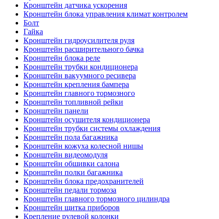
Кронштейн датчика ускорения
Кронштейн блока управления климат контролем
Болт
Гайка
Кронштейн гидроусилителя руля
Кронштейн расширительного бачка
Кронштейн блока реле
Кронштейн трубки кондиционера
Кронштейн вакуумного ресивера
Кронштейн крепления бампера
Кронштейн главного тормозного
Кронштейн топливной рейки
Кронштейн панели
Кронштейн осушителя кондиционера
Кронштейн трубки системы охлаждения
Кронштейн пола багажника
Кронштейн кожуха колесной нишы
Кронштейн видеомодуля
Кронштейн обшивки салона
Кронштейн полки багажника
Кронштейн блока предохранителей
Кронштейн педали тормоза
Кронштейн главного тормозного цилиндра
Кронштейн щитка приборов
Крепление рулевой колонки