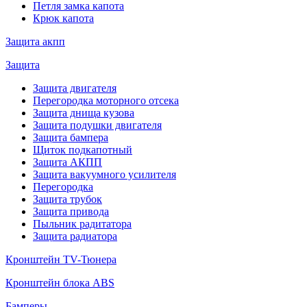
Петля замка капота
Крюк капота
Защита акпп
Защита
Защита двигателя
Перегородка моторного отсека
Защита днища кузова
Защита подушки двигателя
Защита бампера
Щиток подкапотный
Защита АКПП
Защита вакуумного усилителя
Перегородка
Защита трубок
Защита привода
Пыльник радитатора
Защита радиатора
Кронштейн TV-Тюнера
Кронштейн блока ABS
Бамперы