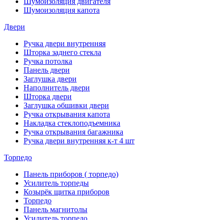
Шумоизоляция двигателя
Шумоизоляция капота
Двери
Ручка двери внутренняя
Шторка заднего стекла
Ручка потолка
Панель двери
Заглушка двери
Наполнитель двери
Шторка двери
Заглушка обшивки двери
Ручка открывания капота
Накладка стеклоподъемника
Ручка открывания багажника
Ручка двери внутренняя к-т 4 шт
Торпедо
Панель приборов ( торпедо)
Усилитель торпеды
Козырёк щитка приборов
Торпедо
Панель магнитолы
Усилитель торпедо