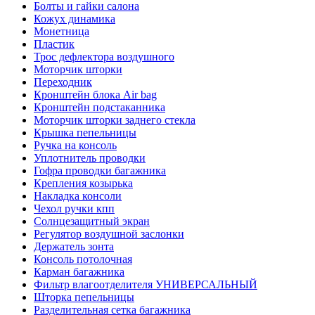
Болты и гайки салона
Кожух динамика
Монетница
Пластик
Трос дефлектора воздушного
Моторчик шторки
Переходник
Кронштейн блока Air bag
Кронштейн подстаканника
Моторчик шторки заднего стекла
Крышка пепельницы
Ручка на консоль
Уплотнитель проводки
Гофра проводки багажника
Крепления козырька
Накладка консоли
Чехол ручки кпп
Солнцезащитный экран
Регулятор воздушной заслонки
Держатель зонта
Консоль потолочная
Карман багажника
Фильтр влагоотделителя УНИВЕРСАЛЬНЫЙ
Шторка пепельницы
Разделительная сетка багажника