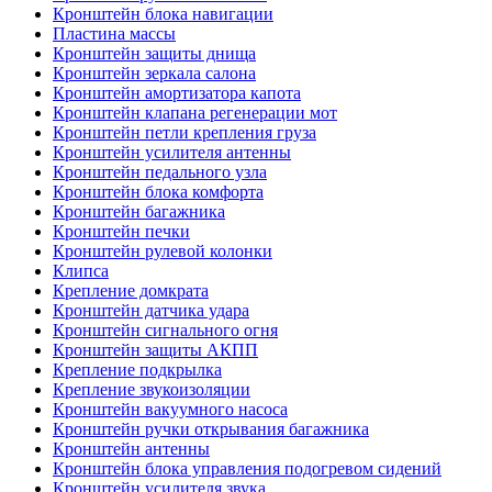
Кронштейн блока навигации
Пластина массы
Кронштейн защиты днища
Кронштейн зеркала салона
Кронштейн амортизатора капота
Кронштейн клапана регенерации мот
Кронштейн петли крепления груза
Кронштейн усилителя антенны
Кронштейн педального узла
Кронштейн блока комфорта
Кронштейн багажника
Кронштейн печки
Кронштейн рулевой колонки
Клипса
Крепление домкрата
Кронштейн датчика удара
Кронштейн сигнального огня
Кронштейн защиты АКПП
Крепление подкрылка
Крепление звукоизоляции
Кронштейн вакуумного насоса
Кронштейн ручки открывания багажника
Кронштейн антенны
Кронштейн блока управления подогревом сидений
Кронштейн усилителя звука