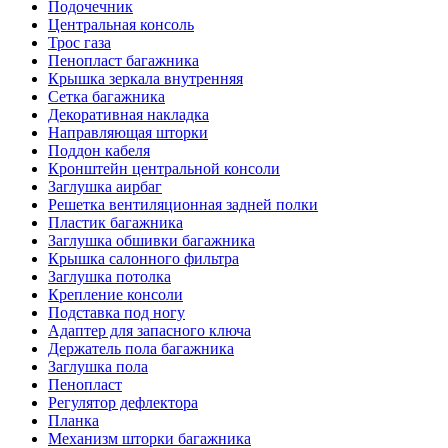
Подочечник
Центральная консоль
Трос газа
Пенопласт багажника
Крышка зеркала внутренняя
Сетка багажника
Декоративная накладка
Направляющая шторки
Поддон кабеля
Кронштейн центральной консоли
Заглушка аирбаг
Решетка вентиляционная задней полки
Пластик багажника
Заглушка обшивки багажника
Крышка салонного фильтра
Заглушка потолка
Крепление консоли
Подставка под ногу
Адаптер для запасного ключа
Держатель пола багажника
Заглушка пола
Пенопласт
Регулятор дефлектора
Планка
Механизм шторки багажника