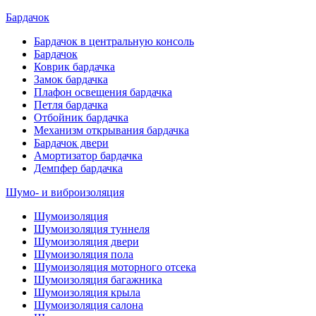
Бардачок
Бардачок в центральную консоль
Бардачок
Коврик бардачка
Замок бардачка
Плафон освещения бардачка
Петля бардачка
Отбойник бардачка
Механизм открывания бардачка
Бардачок двери
Амортизатор бардачка
Демпфер бардачка
Шумо- и виброизоляция
Шумоизоляция
Шумоизоляция туннеля
Шумоизоляция двери
Шумоизоляция пола
Шумоизоляция моторного отсека
Шумоизоляция багажника
Шумоизоляция крыла
Шумоизоляция салона