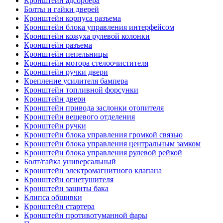
Кронштейн адсорбера
Болты и гайки дверей
Кронштейн корпуса разъема
Кронштейн блока управления интерфейсом
Кронштейн кожуха рулевой колонки
Кронштейн разъема
Кронштейн пепельницы
Кронштейн мотора стелоочистителя
Кронштейн ручки двери
Крепление усилителя бампера
Кронштейн топливной форсунки
Кронштейн двери
Кронштейн привода заслонки отопителя
Кронштейн вещевого отделения
Кронштейн ручки
Кронштейн блока управления громкой связью
Кронштейн блока управления центральным замком
Кронштейн блока управления рулевой рейкой
Болт/гайка универсальный
Кронштейн электромагнитного клапана
Кронштейн огнетушителя
Кронштейн защиты бака
Клипса обшивки
Кронштейн стартера
Кронштейн противотуманной фары