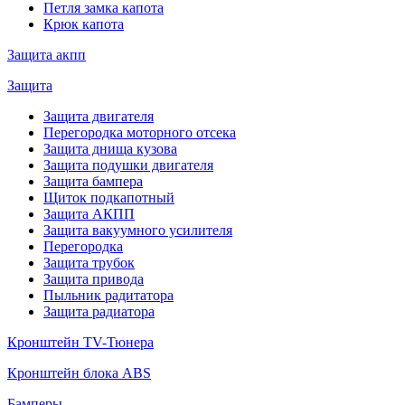
Петля замка капота
Крюк капота
Защита акпп
Защита
Защита двигателя
Перегородка моторного отсека
Защита днища кузова
Защита подушки двигателя
Защита бампера
Щиток подкапотный
Защита АКПП
Защита вакуумного усилителя
Перегородка
Защита трубок
Защита привода
Пыльник радитатора
Защита радиатора
Кронштейн TV-Тюнера
Кронштейн блока ABS
Бамперы