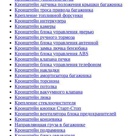
Кронштейн датчика положения крышки багажника
Кронштейн троса привода багажника
Крепление топливной форсунки
Кронштейн интеркулера
Кронштейн камеры
Кронштейн блока управления дверью
Кронштейн ручного тормоза
Кронштейн блока управления антенной
Кронштейн замка лючка бензобака
Кронштейн блока управления ABS
Кронштейн клапана печки
Кронштейн блока управления телефоном
Кронштейн накладки
Кронштейн амортизатора багажника
Кронштейн торсиона
Кронштейн потолка
Кронштейн вакуумного клапана
Кронштейн люка
Крепление стеклоочистителя
Кронштейн кнопки Старт-Стоп
Кронштейн вентилятора блока предохранителей
Кронштейн концевика
Направляющая груза в багажнике
Кронштейн подрамника
Кронштейн бачка омывателя