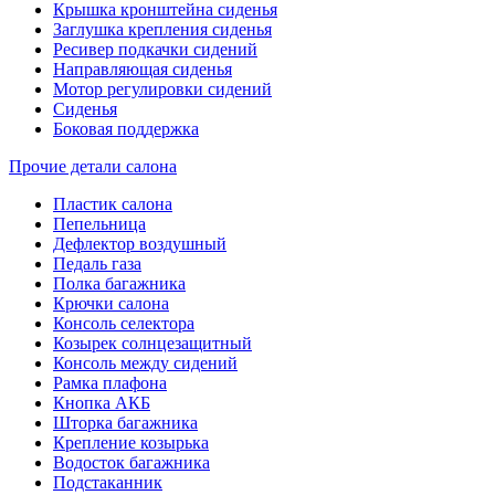
Крышка кронштейна сиденья
Заглушка крепления сиденья
Ресивер подкачки сидений
Направляющая сиденья
Мотор регулировки сидений
Сиденья
Боковая поддержка
Прочие детали салона
Пластик салона
Пепельница
Дефлектор воздушный
Педаль газа
Полка багажника
Крючки салона
Консоль селектора
Козырек солнцезащитный
Консоль между сидений
Рамка плафона
Кнопка АКБ
Шторка багажника
Крепление козырька
Водосток багажника
Подстаканник