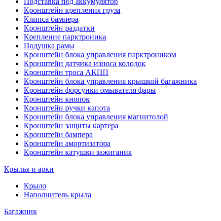
Подставка под аккумулятор
Кронштейн крепления груза
Клипса бампера
Кронштейн раздатки
Крепление парктроника
Подушка рамы
Кронштейн блока управления парктроником
Кронштейн датчика износа колодок
Кронштейн троса АКПП
Кронштейн блока управления крышкой багажника
Кронштейн форсунки омывателя фары
Кронштейн кнопок
Кронштейн ручки капота
Кронштейн блока управления магнитолой
Кронштейн защиты картера
Кронштейн бампера
Кронштейн амортизатора
Кронштейн катушки зажигания
Крылья и арки
Крыло
Наполнитель крыла
Багажник