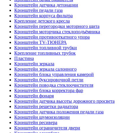
Кронштейн датчика детонации
Кронштейн педали газа
Кронштейн корпуса фильтра
Крепление детского кресла
Кронштейн перегородки моторного щита
Кронштейн моторчика стеклоподъёмника
Кронштейн противооткатного упора
Кронштейн TV-ТЮНЕРА
Кронштейн топливной трубки
Крепление топливных трубок
Пластина
Кронштейн зеркала
Кронштейн зеркала салонного
Кронштейн блока управления камерой
Кронштейн буксировочной петли
Кронштейн поводка стеклоочистителя
Кронштейн блока корректора фар
Кронштейн фонаря
Кронштейн датчика высоты дорожного просвета
Кронштейн решетки радиатора
Кронштейн датчика положения педали газа
Кронштейн шумоизоляции
Кронштейн ресивера
Кронштейн ограничителя двери