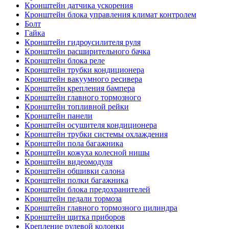
Кронштейн датчика ускорения
Кронштейн блока управления климат контролем
Болт
Гайка
Кронштейн гидроусилителя руля
Кронштейн расширительного бачка
Кронштейн блока реле
Кронштейн трубки кондиционера
Кронштейн вакуумного ресивера
Кронштейн крепления бампера
Кронштейн главного тормозного
Кронштейн топливной рейки
Кронштейн панели
Кронштейн осушителя кондиционера
Кронштейн трубки системы охлаждения
Кронштейн пола багажника
Кронштейн кожуха колесной нишы
Кронштейн видеомодуля
Кронштейн обшивки салона
Кронштейн полки багажника
Кронштейн блока предохранителей
Кронштейн педали тормоза
Кронштейн главного тормозного цилиндра
Кронштейн щитка приборов
Крепление рулевой колонки