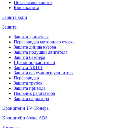
Петля замка капота
Крюк капота
Защита акпп
Защита
Защита двигателя
Перегородка моторного отсека
Защита днища кузова
Защита подушки двигателя
Защита бампера
Щиток подкапотный
Защита АКПП
Защита вакуумного усилителя
Перегородка
Защита трубок
Защита привода
Пыльник радитатора
Защита радиатора
Кронштейн TV-Тюнера
Кронштейн блока ABS
Бамперы