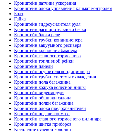
Кронштейн датчика ускорения
Кронштейн блока управления климат контролем
Болт
Гайка
Кронштейн гидроусилителя руля
Кронштейн расширительного бачка
Кронштейн блока реле
Кронштейн трубки кондиционера
Кронштейн вакуумного ресивера
Кронштейн крепления бампера
Кронштейн главного тормозного
Кронштейн топливной рейки
Кронштейн панели
Кронштейн осушителя кондиционера
Кронштейн трубки системы охлаждения
Кронштейн пола багажника
Кронштейн кожуха колесной нишы
Кронштейн видеомодуля
Кронштейн обшивки салона
Кронштейн полки багажника
Кронштейн блока предохранителей
Кронштейн педали тормоза
Кронштейн главного тормозного цилиндра
Кронштейн щитка приборов
Крепление рулевой колонки