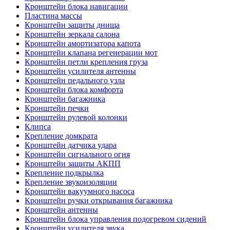
Кронштейн блока навигации
Пластина массы
Кронштейн защиты днища
Кронштейн зеркала салона
Кронштейн амортизатора капота
Кронштейн клапана регенерации мот
Кронштейн петли крепления груза
Кронштейн усилителя антенны
Кронштейн педального узла
Кронштейн блока комфорта
Кронштейн багажника
Кронштейн печки
Кронштейн рулевой колонки
Клипса
Крепление домкрата
Кронштейн датчика удара
Кронштейн сигнального огня
Кронштейн защиты АКПП
Крепление подкрылка
Крепление звукоизоляции
Кронштейн вакуумного насоса
Кронштейн ручки открывания багажника
Кронштейн антенны
Кронштейн блока управления подогревом сидений
Кронштейн усилителя звука