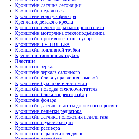
Кронштейн датчика детонации
Кронштейн педали газа
Кронштейн корпуса фильтра
Крепление детского кресла
Кронштейн перегородки моторного щита
Кронштейн моторчика стеклоподъёмника
Кронштейн противооткатного упора
Кронштейн TV-ТЮНЕРА
Кронштейн топливной трубки
Крепление топливных трубок
Пластина
Кронштейн зеркала
Кронштейн зеркала салонного
Кронштейн блока управления камерой
Кронштейн буксировочной петли
Кронштейн поводка стеклоочистителя
Кронштейн блока корректора фар
Кронштейн фонаря
Кронштейн датчика высоты дорожного просвета
Кронштейн решетки радиатора
Кронштейн датчика положения педали газа
Кронштейн шумоизоляции
Кронштейн ресивера
Кронштейн ограничителя двери