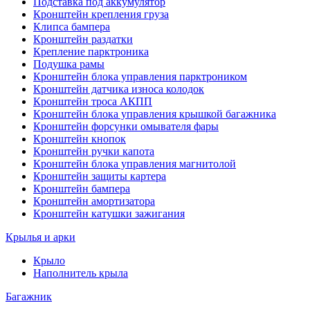
Подставка под аккумулятор
Кронштейн крепления груза
Клипса бампера
Кронштейн раздатки
Крепление парктроника
Подушка рамы
Кронштейн блока управления парктроником
Кронштейн датчика износа колодок
Кронштейн троса АКПП
Кронштейн блока управления крышкой багажника
Кронштейн форсунки омывателя фары
Кронштейн кнопок
Кронштейн ручки капота
Кронштейн блока управления магнитолой
Кронштейн защиты картера
Кронштейн бампера
Кронштейн амортизатора
Кронштейн катушки зажигания
Крылья и арки
Крыло
Наполнитель крыла
Багажник