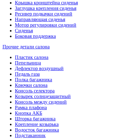
Крышка кронштейна сиденья
Заглушка крепления сиденья
Ресивер подкачки сидений
Направляющая сиденья
Мотор регулировки сидений
Сиденья
Боковая поддержка
Прочие детали салона
Пластик салона
Пепельница
Дефлектор воздушный
Педаль газа
Полка багажника
Крючки салона
Консоль селектора
Козырек солнцезащитный
Консоль между сидений
Рамка плафона
Кнопка АКБ
Шторка багажника
Крепление козырька
Водосток багажника
Подстаканник