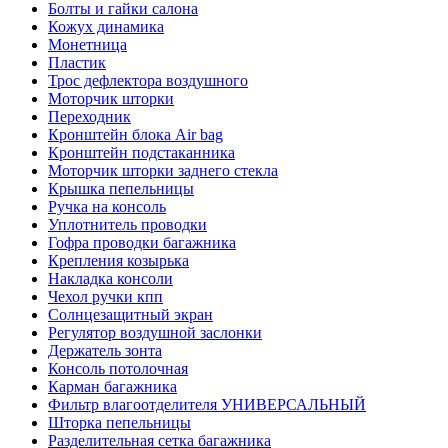
Болты и гайки салона
Кожух динамика
Монетница
Пластик
Трос дефлектора воздушного
Моторчик шторки
Переходник
Кронштейн блока Air bag
Кронштейн подстаканника
Моторчик шторки заднего стекла
Крышка пепельницы
Ручка на консоль
Уплотнитель проводки
Гофра проводки багажника
Крепления козырька
Накладка консоли
Чехол ручки кпп
Солнцезащитный экран
Регулятор воздушной заслонки
Держатель зонта
Консоль потолочная
Карман багажника
Фильтр влагоотделителя УНИВЕРСАЛЬНЫЙ
Шторка пепельницы
Разделительная сетка багажника