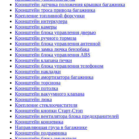
Кронштейн датчика положения крышки багажника
Кронштейн троса привода багажника
Крепление топливной форсунки
Кронштейн интеркулера
Кронштейн камеры
Кронштейн блока управления дверью
Кронштейн ручного тормоза
Кронштейн блока управления антенной
Кронштейн замка лючка бензобака
Кронштейн блока управления ABS
Кронштейн клапана печки
Кронштейн блока управления телефоном
Кронштейн накладки
Кронштейн амортизатора багажника
Кронштейн торсиона
Кронштейн потолка
Кронштейн вакуумного клапана
Кронштейн люка
Крепление стеклоочистителя
Кронштейн кнопки Старт-Стоп
Кронштейн вентилятора блока предохранителей
Кронштейн концевика
Направляющая груза в багажнике
Кронштейн подрамника
Кронштейн бачка омывателя