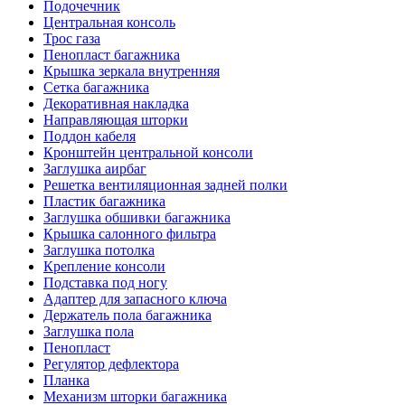
Подочечник
Центральная консоль
Трос газа
Пенопласт багажника
Крышка зеркала внутренняя
Сетка багажника
Декоративная накладка
Направляющая шторки
Поддон кабеля
Кронштейн центральной консоли
Заглушка аирбаг
Решетка вентиляционная задней полки
Пластик багажника
Заглушка обшивки багажника
Крышка салонного фильтра
Заглушка потолка
Крепление консоли
Подставка под ногу
Адаптер для запасного ключа
Держатель пола багажника
Заглушка пола
Пенопласт
Регулятор дефлектора
Планка
Механизм шторки багажника