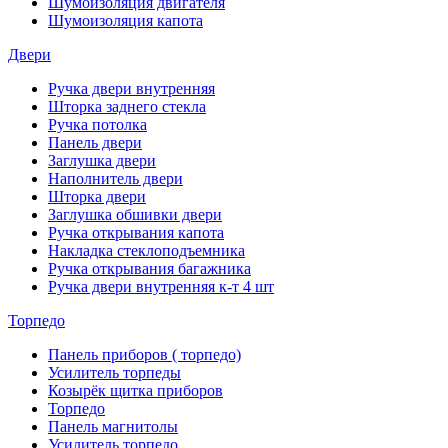
Шумоизоляция двигателя
Шумоизоляция капота
Двери
Ручка двери внутренняя
Шторка заднего стекла
Ручка потолка
Панель двери
Заглушка двери
Наполнитель двери
Шторка двери
Заглушка обшивки двери
Ручка открывания капота
Накладка стеклоподъемника
Ручка открывания багажника
Ручка двери внутренняя к-т 4 шт
Торпедо
Панель приборов ( торпедо)
Усилитель торпеды
Козырёк щитка приборов
Торпедо
Панель магнитолы
Усилитель торпедо