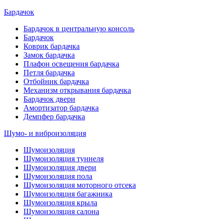
Бардачок
Бардачок в центральную консоль
Бардачок
Коврик бардачка
Замок бардачка
Плафон освещения бардачка
Петля бардачка
Отбойник бардачка
Механизм открывания бардачка
Бардачок двери
Амортизатор бардачка
Демпфер бардачка
Шумо- и виброизоляция
Шумоизоляция
Шумоизоляция туннеля
Шумоизоляция двери
Шумоизоляция пола
Шумоизоляция моторного отсека
Шумоизоляция багажника
Шумоизоляция крыла
Шумоизоляция салона