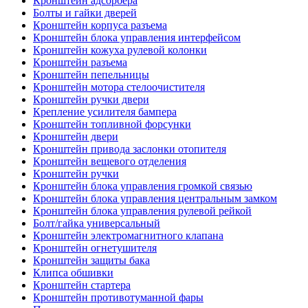
Кронштейн адсорбера
Болты и гайки дверей
Кронштейн корпуса разъема
Кронштейн блока управления интерфейсом
Кронштейн кожуха рулевой колонки
Кронштейн разъема
Кронштейн пепельницы
Кронштейн мотора стелоочистителя
Кронштейн ручки двери
Крепление усилителя бампера
Кронштейн топливной форсунки
Кронштейн двери
Кронштейн привода заслонки отопителя
Кронштейн вещевого отделения
Кронштейн ручки
Кронштейн блока управления громкой связью
Кронштейн блока управления центральным замком
Кронштейн блока управления рулевой рейкой
Болт/гайка универсальный
Кронштейн электромагнитного клапана
Кронштейн огнетушителя
Кронштейн защиты бака
Клипса обшивки
Кронштейн стартера
Кронштейн противотуманной фары