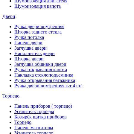
Шумоизоляция двигателя
Шумоизоляция капота
Двери
Ручка двери внутренняя
Шторка заднего стекла
Ручка потолка
Панель двери
Заглушка двери
Наполнитель двери
Шторка двери
Заглушка обшивки двери
Ручка открывания капота
Накладка стеклоподъемника
Ручка открывания багажника
Ручка двери внутренняя к-т 4 шт
Торпедо
Панель приборов ( торпедо)
Усилитель торпеды
Козырёк щитка приборов
Торпедо
Панель магнитолы
Усилитель торпедо