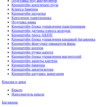
Подставка под аккумулятор
Кронштейн крепления груза
Клипса бампера
Кронштейн раздатки
Крепление парктроника
Подушка рамы
Кронштейн блока управления парктроником
Кронштейн датчика износа колодок
Кронштейн троса АКПП
Кронштейн блока управления крышкой багажника
Кронштейн форсунки омывателя фары
Кронштейн кнопок
Кронштейн ручки капота
Кронштейн блока управления магнитолой
Кронштейн защиты картера
Кронштейн бампера
Кронштейн амортизатора
Кронштейн катушки зажигания
Крылья и арки
Крыло
Наполнитель крыла
Багажник