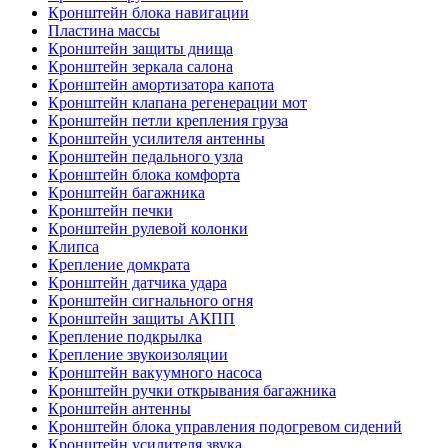
Кронштейн блока навигации
Пластина массы
Кронштейн защиты днища
Кронштейн зеркала салона
Кронштейн амортизатора капота
Кронштейн клапана регенерации мот
Кронштейн петли крепления груза
Кронштейн усилителя антенны
Кронштейн педального узла
Кронштейн блока комфорта
Кронштейн багажника
Кронштейн печки
Кронштейн рулевой колонки
Клипса
Крепление домкрата
Кронштейн датчика удара
Кронштейн сигнального огня
Кронштейн защиты АКПП
Крепление подкрылка
Крепление звукоизоляции
Кронштейн вакуумного насоса
Кронштейн ручки открывания багажника
Кронштейн антенны
Кронштейн блока управления подогревом сидений
Кронштейн усилителя звука