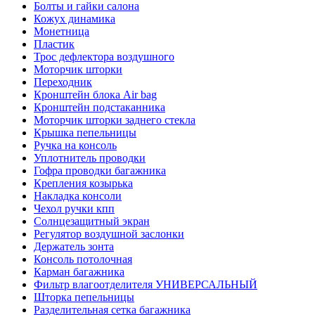
Болты и гайки салона
Кожух динамика
Монетница
Пластик
Трос дефлектора воздушного
Моторчик шторки
Переходник
Кронштейн блока Air bag
Кронштейн подстаканника
Моторчик шторки заднего стекла
Крышка пепельницы
Ручка на консоль
Уплотнитель проводки
Гофра проводки багажника
Крепления козырька
Накладка консоли
Чехол ручки кпп
Солнцезащитный экран
Регулятор воздушной заслонки
Держатель зонта
Консоль потолочная
Карман багажника
Фильтр влагоотделителя УНИВЕРСАЛЬНЫЙ
Шторка пепельницы
Разделительная сетка багажника