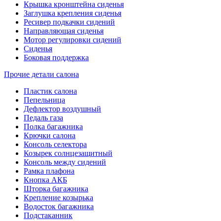
Крышка кронштейна сиденья
Заглушка крепления сиденья
Ресивер подкачки сидений
Направляющая сиденья
Мотор регулировки сидений
Сиденья
Боковая поддержка
Прочие детали салона
Пластик салона
Пепельница
Дефлектор воздушный
Педаль газа
Полка багажника
Крючки салона
Консоль селектора
Козырек солнцезащитный
Консоль между сидений
Рамка плафона
Кнопка АКБ
Шторка багажника
Крепление козырька
Водосток багажника
Подстаканник