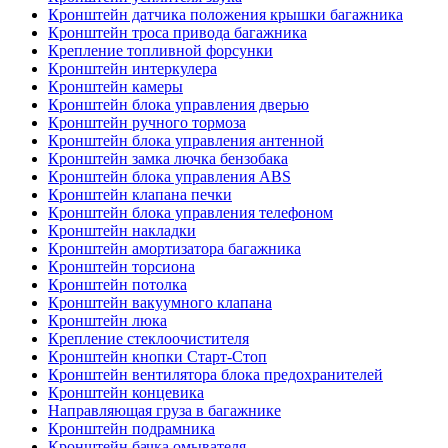
Кронштейн датчика положения крышки багажника
Кронштейн троса привода багажника
Крепление топливной форсунки
Кронштейн интеркулера
Кронштейн камеры
Кронштейн блока управления дверью
Кронштейн ручного тормоза
Кронштейн блока управления антенной
Кронштейн замка лючка бензобака
Кронштейн блока управления ABS
Кронштейн клапана печки
Кронштейн блока управления телефоном
Кронштейн накладки
Кронштейн амортизатора багажника
Кронштейн торсиона
Кронштейн потолка
Кронштейн вакуумного клапана
Кронштейн люка
Крепление стеклоочистителя
Кронштейн кнопки Старт-Стоп
Кронштейн вентилятора блока предохранителей
Кронштейн концевика
Направляющая груза в багажнике
Кронштейн подрамника
Кронштейн бачка омывателя