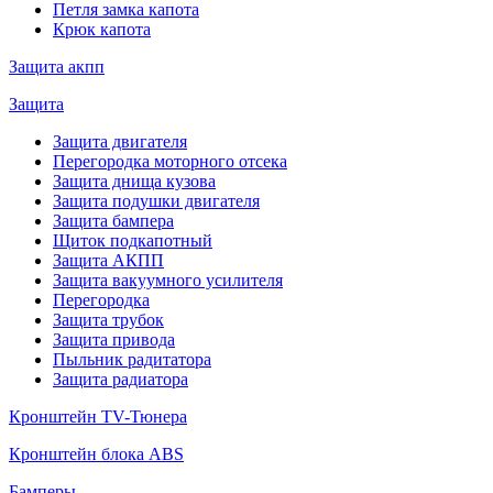
Петля замка капота
Крюк капота
Защита акпп
Защита
Защита двигателя
Перегородка моторного отсека
Защита днища кузова
Защита подушки двигателя
Защита бампера
Щиток подкапотный
Защита АКПП
Защита вакуумного усилителя
Перегородка
Защита трубок
Защита привода
Пыльник радитатора
Защита радиатора
Кронштейн TV-Тюнера
Кронштейн блока ABS
Бамперы