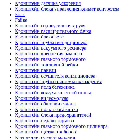
Кронштейн датчика ускорения
Кронштейн блока управления климат контролем
Болт
Гайка
Кронштейн гидроусилителя руля
Кронштейн расширительного бачка
Кронштейн блока реле
Кронштейн трубки кондиционера
Кронштейн вакуумного ресивера
Кронштейн крепления бампера
Кронштейн главного тормозного
Кронштейн топливной рейки
Кронштейн панели
Кронштейн осушителя кондиционера
Кронштейн трубки системы охлаждения
Кронштейн пола багажника
Кронштейн кожуха колесной нишы
Кронштейн видеомодуля
Кронштейн обшивки салона
Кронштейн полки багажника
Кронштейн блока предохранителей
Кронштейн педали тормоза
Кронштейн главного тормозного цилиндра
Кронштейн щитка приборов
Крепление рулевой колонки