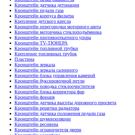
Кронштейн датчика детонации
Кронштейн педали газа
Кронштейн корпуса фильтра
Крепление детского кресла
Кронштейн перегородки моторного щита
Кронштейн моторчика стеклоподъёмника
Кронштейн противооткатного упора
Кронштейн TV-ТЮНЕРА
Кронштейн топливной трубки
Крепление топливных трубок
Пластина
Кронштейн зеркала
Кронштейн зеркала салонного
Кронштейн блока управления камерой
Кронштейн буксировочной петли
Кронштейн поводка стеклоочистителя
Кронштейн блока корректора фар
Кронштейн фонаря
Кронштейн датчика высоты дорожного просвета
Кронштейн решетки радиатора
Кронштейн датчика положения педали газа
Кронштейн шумоизоляции
Кронштейн ресивера
Кронштейн ограничителя двери