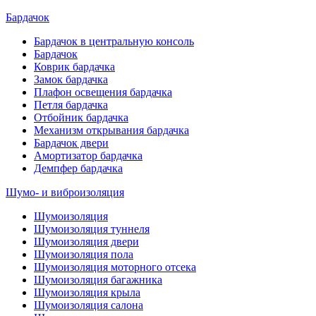
Бардачок
Бардачок в центральную консоль
Бардачок
Коврик бардачка
Замок бардачка
Плафон освещения бардачка
Петля бардачка
Отбойник бардачка
Механизм открывания бардачка
Бардачок двери
Амортизатор бардачка
Демпфер бардачка
Шумо- и виброизоляция
Шумоизоляция
Шумоизоляция туннеля
Шумоизоляция двери
Шумоизоляция пола
Шумоизоляция моторного отсека
Шумоизоляция багажника
Шумоизоляция крыла
Шумоизоляция салона