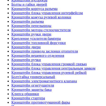
Кронштейн адсорбера
Болты и гайки дверей
Кронштейн корпуса разъема
Кронштейн блока управления интерфейсом
Кронштейн кожуха рулевой колонки
Кронштейн разъема
Кронштейн пепельницы
Кронштейн мотора стелоочистителя
Кронштейн ручки двери
Крепление усилителя бампера
Кронштейн топливной форсунки
Кронштейн двери
Кронштейн привода заслонки отопителя
Кронштейн вещевого отделения
Кронштейн ручки
Кронштейн блока управления громкой связью
Кронштейн блока управления центральным замком
Кронштейн блока управления рулевой рейкой
Болт/гайка универсальный
Кронштейн электромагнитного клапана
Кронштейн огнетушителя
Кронштейн защиты бака
Клипса обшивки
Кронштейн стартера
Кронштейн противотуманной фары