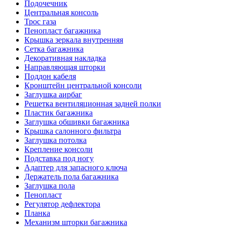
Подочечник
Центральная консоль
Трос газа
Пенопласт багажника
Крышка зеркала внутренняя
Сетка багажника
Декоративная накладка
Направляющая шторки
Поддон кабеля
Кронштейн центральной консоли
Заглушка аирбаг
Решетка вентиляционная задней полки
Пластик багажника
Заглушка обшивки багажника
Крышка салонного фильтра
Заглушка потолка
Крепление консоли
Подставка под ногу
Адаптер для запасного ключа
Держатель пола багажника
Заглушка пола
Пенопласт
Регулятор дефлектора
Планка
Механизм шторки багажника