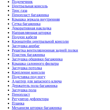
Подочечник
Центральная консоль
Трос газа
Пенопласт багажника
Крышка зеркала внутренняя
Сетка багажника
Декоративная накладка
Направляющая шторки
Поддон кабеля
Кронштейн центральной консоли
Заглушка аирбаг
Решетка вентиляционная задней полки
Пластик багажника
Заглушка обшивки багажника
Крышка салонного фильтра
Заглушка потолка
Крепление консоли
Подставка под ногу
Адаптер для запасного ключа
Держатель пола багажника
Заглушка пола
Пенопласт
Регулятор дефлектора
Планка
Механизм шторки багажника