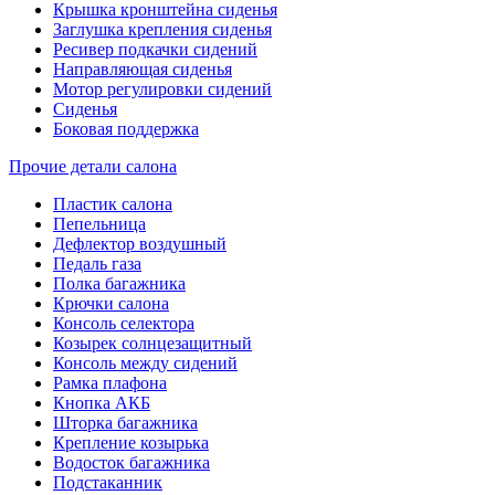
Крышка кронштейна сиденья
Заглушка крепления сиденья
Ресивер подкачки сидений
Направляющая сиденья
Мотор регулировки сидений
Сиденья
Боковая поддержка
Прочие детали салона
Пластик салона
Пепельница
Дефлектор воздушный
Педаль газа
Полка багажника
Крючки салона
Консоль селектора
Козырек солнцезащитный
Консоль между сидений
Рамка плафона
Кнопка АКБ
Шторка багажника
Крепление козырька
Водосток багажника
Подстаканник