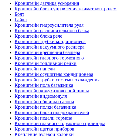
Кронштейн датчика ускорения
Кронштейн блока управления климат контролем
Болт
Гайка
Кронштейн гидроусилителя руля
Кронштейн расширительного бачка
Кронштейн блока реле
Кронштейн трубки кондиционера
Кронштейн вакуумного ресивера
Кронштейн крепления бампера
Кронштейн главного тормозного
Кронштейн топливной рейки
Кронштейн панели
Кронштейн осушителя кондиционера
Кронштейн трубки системы охлаждения
Кронштейн пола багажника
Кронштейн кожуха колесной нишы
Кронштейн видеомодуля
Кронштейн обшивки салона
Кронштейн полки багажника
Кронштейн блока предохранителей
Кронштейн педали тормоза
Кронштейн главного тормозного цилиндра
Кронштейн щитка приборов
Крепление рулевой колонки