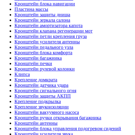
Кронштейн блока навигации
Пластина массы
Кронштейн защиты днища
Кронштейн зеркала салона
Кронштейн амортизатора капота
Кронштейн клапана регенерации мот
Кронштейн петли крепления груза
Кронштейн усилителя антенны
Кронштейн педального узла
Кронштейн блока комфорта
Кронштейн багажника
Кронштейн печки
Кронштейн рулевой колонки
Клипса
Крепление домкрата
Кронштейн датчика удара
Кронштейн сигнального огня
Кронштейн защиты АКПП
Крепление подкрылка
Крепление звукоизоляции
Кронштейн вакуумного насоса
Кронштейн ручки открывания багажника
Кронштейн антенны
Кронштейн блока управления подогревом сидений
Кронштейн усилителя звука