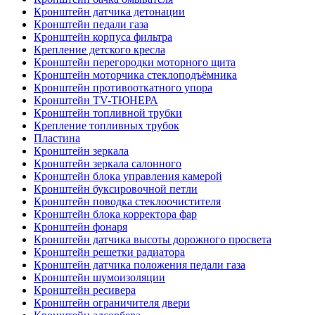
Кронштейн датчика детонации
Кронштейн педали газа
Кронштейн корпуса фильтра
Крепление детского кресла
Кронштейн перегородки моторного щита
Кронштейн моторчика стеклоподъёмника
Кронштейн противооткатного упора
Кронштейн TV-ТЮНЕРА
Кронштейн топливной трубки
Крепление топливных трубок
Пластина
Кронштейн зеркала
Кронштейн зеркала салонного
Кронштейн блока управления камерой
Кронштейн буксировочной петли
Кронштейн поводка стеклоочистителя
Кронштейн блока корректора фар
Кронштейн фонаря
Кронштейн датчика высоты дорожного просвета
Кронштейн решетки радиатора
Кронштейн датчика положения педали газа
Кронштейн шумоизоляции
Кронштейн ресивера
Кронштейн ограничителя двери