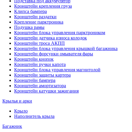
Подставка под аккумулятор
Кронштейн крепления груза
Клипса бампера
Кронштейн раздатки
Крепление парктроника
Подушка рамы
Кронштейн блока управления парктроником
Кронштейн датчика износа колодок
Кронштейн троса АКПП
Кронштейн блока управления крышкой багажника
Кронштейн форсунки омывателя фары
Кронштейн кнопок
Кронштейн ручки капота
Кронштейн блока управления магнитолой
Кронштейн защиты картера
Кронштейн бампера
Кронштейн амортизатора
Кронштейн катушки зажигания
Крылья и арки
Крыло
Наполнитель крыла
Багажник