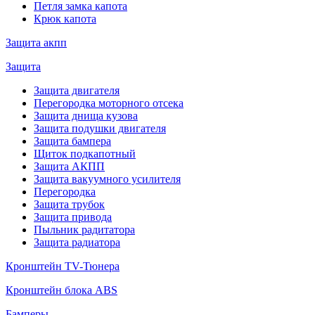
Петля замка капота
Крюк капота
Защита акпп
Защита
Защита двигателя
Перегородка моторного отсека
Защита днища кузова
Защита подушки двигателя
Защита бампера
Щиток подкапотный
Защита АКПП
Защита вакуумного усилителя
Перегородка
Защита трубок
Защита привода
Пыльник радитатора
Защита радиатора
Кронштейн TV-Тюнера
Кронштейн блока ABS
Бамперы