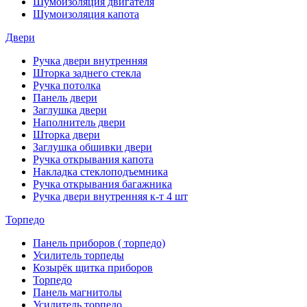
Шумоизоляция двигателя
Шумоизоляция капота
Двери
Ручка двери внутренняя
Шторка заднего стекла
Ручка потолка
Панель двери
Заглушка двери
Наполнитель двери
Шторка двери
Заглушка обшивки двери
Ручка открывания капота
Накладка стеклоподъемника
Ручка открывания багажника
Ручка двери внутренняя к-т 4 шт
Торпедо
Панель приборов ( торпедо)
Усилитель торпеды
Козырёк щитка приборов
Торпедо
Панель магнитолы
Усилитель торпедо