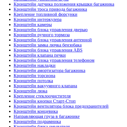
Кронштейн датчика положения крышки багажника
Кронштейн троса привода багажника
Крепление топливной форсунки
Кронштейн интеркулера
Кронштейн камеры
Кронштейн блока управления дверью
Кронштейн ручного тормоза
Кронштейн блока управления антенной
Кронштейн замка лючка бензобака
Кронштейн блока управления ABS
Кронштейн клапана печки
Кронштейн блока управления телефоном
Кронштейн накладки
Кронштейн амортизатора багажника
Кронштейн торсиона
Кронштейн потолка
Кронштейн вакуумного клапана
Кронштейн люка
Крепление стеклоочистителя
Кронштейн кнопки Старт-Стоп
Кронштейн вентилятора блока предохранителей
Кронштейн концевика
Направляющая груза в багажнике
Кронштейн подрамника
Кронштейн бачка омывателя