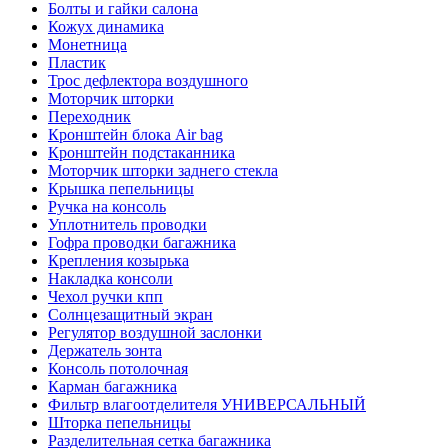
Болты и гайки салона
Кожух динамика
Монетница
Пластик
Трос дефлектора воздушного
Моторчик шторки
Переходник
Кронштейн блока Air bag
Кронштейн подстаканника
Моторчик шторки заднего стекла
Крышка пепельницы
Ручка на консоль
Уплотнитель проводки
Гофра проводки багажника
Крепления козырька
Накладка консоли
Чехол ручки кпп
Солнцезащитный экран
Регулятор воздушной заслонки
Держатель зонта
Консоль потолочная
Карман багажника
Фильтр влагоотделителя УНИВЕРСАЛЬНЫЙ
Шторка пепельницы
Разделительная сетка багажника