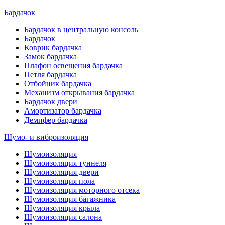
Бардачок
Бардачок в центральную консоль
Бардачок
Коврик бардачка
Замок бардачка
Плафон освещения бардачка
Петля бардачка
Отбойник бардачка
Механизм открывания бардачка
Бардачок двери
Амортизатор бардачка
Демпфер бардачка
Шумо- и виброизоляция
Шумоизоляция
Шумоизоляция туннеля
Шумоизоляция двери
Шумоизоляция пола
Шумоизоляция моторного отсека
Шумоизоляция багажника
Шумоизоляция крыла
Шумоизоляция салона