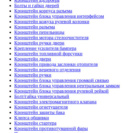
Кронштейн адсорбера
Болты и гайки дверей
Кронштейн корпуса разъема
Кронштейн блока управления интерфейсом
Кронштейн кожуха рулевой колонки
Кронштейн разъема
Кронштейн пепельницы
Кронштейн мотора стелоочистителя
Кронштейн ручки двери
Крепление усилителя бампера
Кронштейн топливной форсунки
Кронштейн двери
Кронштейн привода заслонки отопителя
Кронштейн вещевого отделения
Кронштейн ручки
Кронштейн блока управления громкой связью
Кронштейн блока управления центральным замком
Кронштейн блока управления рулевой рейкой
Болт/гайка универсальный
Кронштейн электромагнитного клапана
Кронштейн огнетушителя
Кронштейн защиты бака
Клипса обшивки
Кронштейн стартера
Кронштейн противотуманной фары