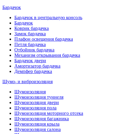
Бардачок
Бардачок в центральную консоль
Бардачок
Коврик бардачка
Замок бардачка
Плафон освещения бардачка
Петля бардачка
Отбойник бардачка
Механизм открывания бардачка
Бардачок двери
Амортизатор бардачка
Демпфер бардачка
Шумо- и виброизоляция
Шумоизоляция
Шумоизоляция туннеля
Шумоизоляция двери
Шумоизоляция пола
Шумоизоляция моторного отсека
Шумоизоляция багажника
Шумоизоляция крыла
Шумоизоляция салона