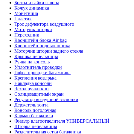
Болты и гайки салона
Кожух динамика
Монетница
Пластик
Трос дефлектора воздушного
Моторчик шторки
Переходник
Кронштейн блока Air bag
Кронштейн подстаканника
Моторчик шторки заднего стекла
Крышка пепельницы
Ручка на консоль
Уплотнитель проводки
Гофра проводки багажника
Крепления козырька
Накладка консоли
Чехол ручки кпп
Солнцезащитный экран
Регулятор воздушной заслонки
Держатель зонта
Консоль потолочная
Карман багажника
Фильтр влагоотделителя УНИВЕРСАЛЬНЫЙ
Шторка пепельницы
Разделительная сетка багажника