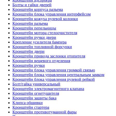
Кронштейн адсорбера
Болты и гайки дверей
Кронштейн корпуса разъема
Кронштейн блока управления интерфейсом
Кронштейн кожуха рулевой колонки
Кронштейн разъема
Кронштейн пепельницы
Кронштейн мотора стелоочистителя
Кронштейн ручки двери
Крепление усилителя бампера
Кронштейн топливной форсунки
Кронштейн двери
Кронштейн привода заслонки отопителя
Кронштейн вещевого отделения
Кронштейн ручки
Кронштейн блока управления громкой связью
Кронштейн блока управления центральным замком
Кронштейн блока управления рулевой рейкой
Болт/гайка универсальный
Кронштейн электромагнитного клапана
Кронштейн огнетушителя
Кронштейн защиты бака
Клипса обшивки
Кронштейн стартера
Кронштейн противотуманной фары