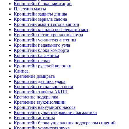
Кронштейн блока навигации
Пластина массы
Кронштейн защиты днища
Кронштейн зеркала салона
Кронштейн амортизатора капота
Кронштейн клапана регенерации мот
Кронштейн петли крепления груза
Кронштейн усилителя антенны
Кронштейн педального узла
Кронштейн блока комфорта
Кронштейн багажника
Кронштейн печки
Кронштейн рулевой колонки
Клипса
Крепление домкрата
Кронштейн датчика удара
Кронштейн сигнального огня
Кронштейн защиты АКПП
Крепление подкрылка
Крепление звукоизоляции
Кронштейн вакуумного насоса
Кронштейн ручки открывания багажника
Кронштейн антенны
Кронштейн блока управления подогревом сидений
Кронштейн усилителя звука