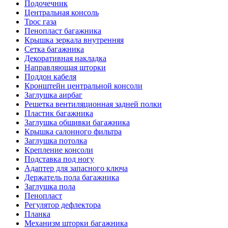
Подочечник
Центральная консоль
Трос газа
Пенопласт багажника
Крышка зеркала внутренняя
Сетка багажника
Декоративная накладка
Направляющая шторки
Поддон кабеля
Кронштейн центральной консоли
Заглушка аирбаг
Решетка вентиляционная задней полки
Пластик багажника
Заглушка обшивки багажника
Крышка салонного фильтра
Заглушка потолка
Крепление консоли
Подставка под ногу
Адаптер для запасного ключа
Держатель пола багажника
Заглушка пола
Пенопласт
Регулятор дефлектора
Планка
Механизм шторки багажника