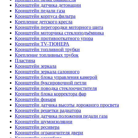
Кронштейн датчика детонации
Кронштейн педали газа
Кронштейн корпуса фильтра
Крепление детского кресла
Кронштейн перегородки моторного щита
Кронштейн моторчика стеклоподъёмника
Кронштейн противооткатного упора
Кронштейн TV-ТЮНЕРА
Кронштейн топливной трубки
Крепление топливных трубок
Пластина
Кронштейн зеркала
Кронштейн зеркала салонного
Кронштейн блока управления камерой
Кронштейн буксировочной петли
Кронштейн поводка стеклоочистителя
Кронштейн блока корректора фар
Кронштейн фонаря
Кронштейн датчика высоты дорожного просвета
Кронштейн решетки радиатора
Кронштейн датчика положения педали газа
Кронштейн шумоизоляции
Кронштейн ресивера
Кронштейн ограничителя двери