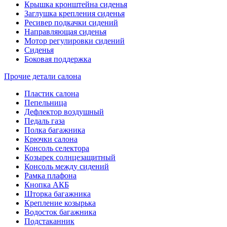
Крышка кронштейна сиденья
Заглушка крепления сиденья
Ресивер подкачки сидений
Направляющая сиденья
Мотор регулировки сидений
Сиденья
Боковая поддержка
Прочие детали салона
Пластик салона
Пепельница
Дефлектор воздушный
Педаль газа
Полка багажника
Крючки салона
Консоль селектора
Козырек солнцезащитный
Консоль между сидений
Рамка плафона
Кнопка АКБ
Шторка багажника
Крепление козырька
Водосток багажника
Подстаканник