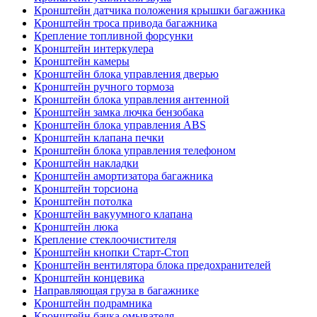
Кронштейн датчика положения крышки багажника
Кронштейн троса привода багажника
Крепление топливной форсунки
Кронштейн интеркулера
Кронштейн камеры
Кронштейн блока управления дверью
Кронштейн ручного тормоза
Кронштейн блока управления антенной
Кронштейн замка лючка бензобака
Кронштейн блока управления ABS
Кронштейн клапана печки
Кронштейн блока управления телефоном
Кронштейн накладки
Кронштейн амортизатора багажника
Кронштейн торсиона
Кронштейн потолка
Кронштейн вакуумного клапана
Кронштейн люка
Крепление стеклоочистителя
Кронштейн кнопки Старт-Стоп
Кронштейн вентилятора блока предохранителей
Кронштейн концевика
Направляющая груза в багажнике
Кронштейн подрамника
Кронштейн бачка омывателя