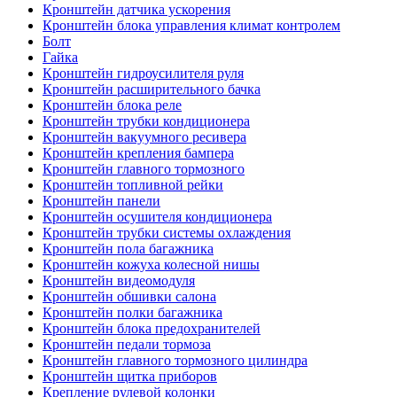
Кронштейн датчика ускорения
Кронштейн блока управления климат контролем
Болт
Гайка
Кронштейн гидроусилителя руля
Кронштейн расширительного бачка
Кронштейн блока реле
Кронштейн трубки кондиционера
Кронштейн вакуумного ресивера
Кронштейн крепления бампера
Кронштейн главного тормозного
Кронштейн топливной рейки
Кронштейн панели
Кронштейн осушителя кондиционера
Кронштейн трубки системы охлаждения
Кронштейн пола багажника
Кронштейн кожуха колесной нишы
Кронштейн видеомодуля
Кронштейн обшивки салона
Кронштейн полки багажника
Кронштейн блока предохранителей
Кронштейн педали тормоза
Кронштейн главного тормозного цилиндра
Кронштейн щитка приборов
Крепление рулевой колонки