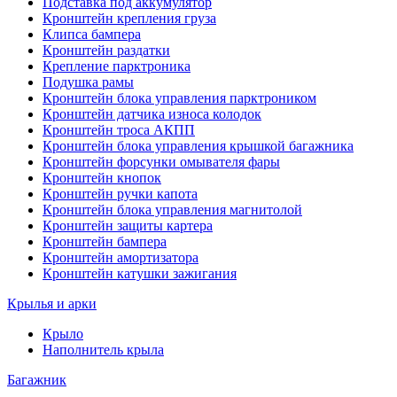
Подставка под аккумулятор
Кронштейн крепления груза
Клипса бампера
Кронштейн раздатки
Крепление парктроника
Подушка рамы
Кронштейн блока управления парктроником
Кронштейн датчика износа колодок
Кронштейн троса АКПП
Кронштейн блока управления крышкой багажника
Кронштейн форсунки омывателя фары
Кронштейн кнопок
Кронштейн ручки капота
Кронштейн блока управления магнитолой
Кронштейн защиты картера
Кронштейн бампера
Кронштейн амортизатора
Кронштейн катушки зажигания
Крылья и арки
Крыло
Наполнитель крыла
Багажник