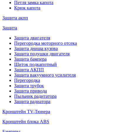
Петля замка капота
Крюк капота
Защита акпп
Защита
Защита двигателя
Перегородка моторного отсека
Защита днища кузова
Защита подушки двигателя
Защита бампера
Щиток подкапотный
Защита АКПП
Защита вакуумного усилителя
Перегородка
Защита трубок
Защита привода
Пыльник радитатора
Защита радиатора
Кронштейн TV-Тюнера
Кронштейн блока ABS
Бамперы