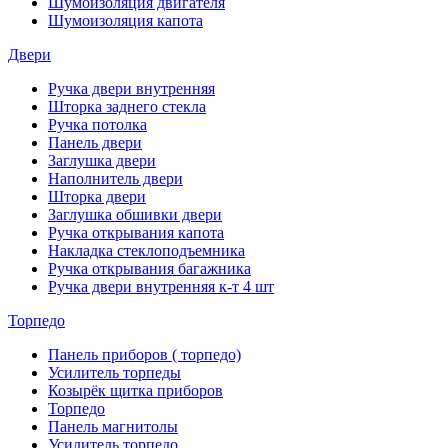
Шумоизоляция двигателя
Шумоизоляция капота
Двери
Ручка двери внутренняя
Шторка заднего стекла
Ручка потолка
Панель двери
Заглушка двери
Наполнитель двери
Шторка двери
Заглушка обшивки двери
Ручка открывания капота
Накладка стеклоподъемника
Ручка открывания багажника
Ручка двери внутренняя к-т 4 шт
Торпедо
Панель приборов ( торпедо)
Усилитель торпеды
Козырёк щитка приборов
Торпедо
Панель магнитолы
Усилитель торпедо