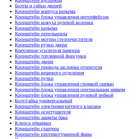
Кронштейн адсорбера
Болты и гайки дверей
Кронштейн корпуса разъема
Кронштейн блока управления интерфейсом
Кронштейн кожуха рулевой колонки
Кронштейн разъема
Кронштейн пепельницы
Кронштейн мотора стелоочистителя
Кронштейн ручки двери
Крепление усилителя бампера
Кронштейн топливной форсунки
Кронштейн двери
Кронштейн привода заслонки отопителя
Кронштейн вещевого отделения
Кронштейн ручки
Кронштейн блока управления громкой связью
Кронштейн блока управления центральным замком
Кронштейн блока управления рулевой рейкой
Болт/гайка универсальный
Кронштейн электромагнитного клапана
Кронштейн огнетушителя
Кронштейн защиты бака
Клипса обшивки
Кронштейн стартера
Кронштейн противотуманной фары