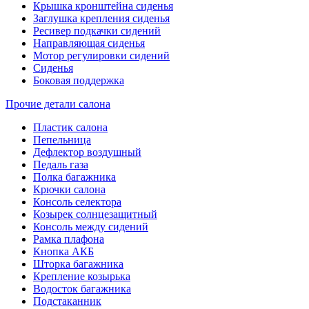
Крышка кронштейна сиденья
Заглушка крепления сиденья
Ресивер подкачки сидений
Направляющая сиденья
Мотор регулировки сидений
Сиденья
Боковая поддержка
Прочие детали салона
Пластик салона
Пепельница
Дефлектор воздушный
Педаль газа
Полка багажника
Крючки салона
Консоль селектора
Козырек солнцезащитный
Консоль между сидений
Рамка плафона
Кнопка АКБ
Шторка багажника
Крепление козырька
Водосток багажника
Подстаканник