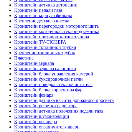
Кронштейн датчика детонации
Кронштейн педали газа
Кронштейн корпуса фильтра
Крепление детского кресла
Кронштейн перегородки моторного щита
Кронштейн моторчика стеклоподъёмника
Кронштейн противооткатного упора
Кронштейн TV-ТЮНЕРА
Кронштейн топливной трубки
Крепление топливных трубок
Пластина
Кронштейн зеркала
Кронштейн зеркала салонного
Кронштейн блока управления камерой
Кронштейн буксировочной петли
Кронштейн поводка стеклоочистителя
Кронштейн блока корректора фар
Кронштейн фонаря
Кронштейн датчика высоты дорожного просвета
Кронштейн решетки радиатора
Кронштейн датчика положения педали газа
Кронштейн шумоизоляции
Кронштейн ресивера
Кронштейн ограничителя двери