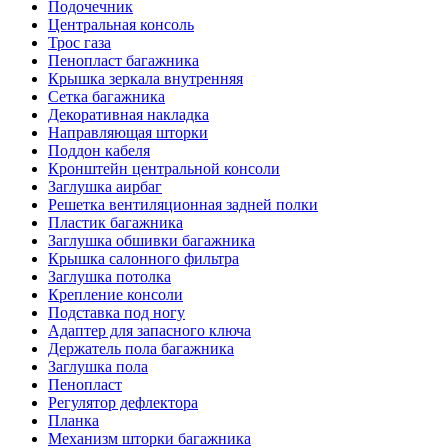
Подочечник
Центральная консоль
Трос газа
Пенопласт багажника
Крышка зеркала внутренняя
Сетка багажника
Декоративная накладка
Направляющая шторки
Поддон кабеля
Кронштейн центральной консоли
Заглушка аирбаг
Решетка вентиляционная задней полки
Пластик багажника
Заглушка обшивки багажника
Крышка салонного фильтра
Заглушка потолка
Крепление консоли
Подставка под ногу
Адаптер для запасного ключа
Держатель пола багажника
Заглушка пола
Пенопласт
Регулятор дефлектора
Планка
Механизм шторки багажника