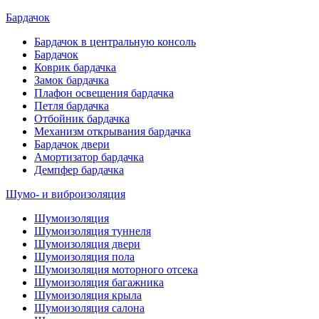
Бардачок
Бардачок в центральную консоль
Бардачок
Коврик бардачка
Замок бардачка
Плафон освещения бардачка
Петля бардачка
Отбойник бардачка
Механизм открывания бардачка
Бардачок двери
Амортизатор бардачка
Демпфер бардачка
Шумо- и виброизоляция
Шумоизоляция
Шумоизоляция туннеля
Шумоизоляция двери
Шумоизоляция пола
Шумоизоляция моторного отсека
Шумоизоляция багажника
Шумоизоляция крыла
Шумоизоляция салона