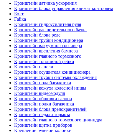
Кронштейн датчика ускорения
Кронштейн блока управления климат контролем
Болт
Гайка
Кронштейн гидроусилителя руля
Кронштейн расширительного бачка
Кронштейн блока реле
Кронштейн трубки кондиционера
Кронштейн вакуумного ресивера
Кронштейн крепления бампера
Кронштейн главного тормозного
Кронштейн топливной рейки
Кронштейн панели
Кронштейн осушителя кондиционера
Кронштейн трубки системы охлаждения
Кронштейн пола багажника
Кронштейн кожуха колесной нишы
Кронштейн видеомодуля
Кронштейн обшивки салона
Кронштейн полки багажника
Кронштейн блока предохранителей
Кронштейн педали тормоза
Кронштейн главного тормозного цилиндра
Кронштейн щитка приборов
Крепление рулевой колонки