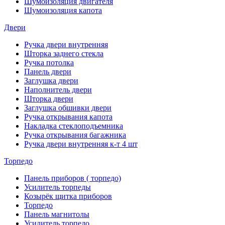
Шумоизоляция двигателя
Шумоизоляция капота
Двери
Ручка двери внутренняя
Шторка заднего стекла
Ручка потолка
Панель двери
Заглушка двери
Наполнитель двери
Шторка двери
Заглушка обшивки двери
Ручка открывания капота
Накладка стеклоподъемника
Ручка открывания багажника
Ручка двери внутренняя к-т 4 шт
Торпедо
Панель приборов ( торпедо)
Усилитель торпеды
Козырёк щитка приборов
Торпедо
Панель магнитолы
Усилитель торпедо