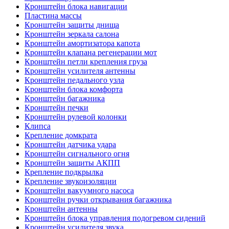
Кронштейн блока навигации
Пластина массы
Кронштейн защиты днища
Кронштейн зеркала салона
Кронштейн амортизатора капота
Кронштейн клапана регенерации мот
Кронштейн петли крепления груза
Кронштейн усилителя антенны
Кронштейн педального узла
Кронштейн блока комфорта
Кронштейн багажника
Кронштейн печки
Кронштейн рулевой колонки
Клипса
Крепление домкрата
Кронштейн датчика удара
Кронштейн сигнального огня
Кронштейн защиты АКПП
Крепление подкрылка
Крепление звукоизоляции
Кронштейн вакуумного насоса
Кронштейн ручки открывания багажника
Кронштейн антенны
Кронштейн блока управления подогревом сидений
Кронштейн усилителя звука