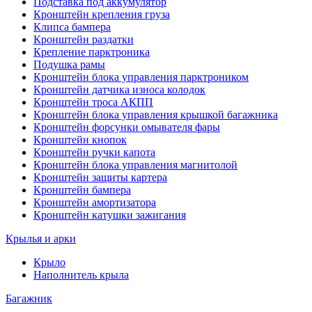
Подставка под аккумулятор
Кронштейн крепления груза
Клипса бампера
Кронштейн раздатки
Крепление парктроника
Подушка рамы
Кронштейн блока управления парктроником
Кронштейн датчика износа колодок
Кронштейн троса АКПП
Кронштейн блока управления крышкой багажника
Кронштейн форсунки омывателя фары
Кронштейн кнопок
Кронштейн ручки капота
Кронштейн блока управления магнитолой
Кронштейн защиты картера
Кронштейн бампера
Кронштейн амортизатора
Кронштейн катушки зажигания
Крылья и арки
Крыло
Наполнитель крыла
Багажник