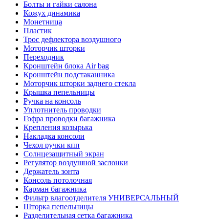
Болты и гайки салона
Кожух динамика
Монетница
Пластик
Трос дефлектора воздушного
Моторчик шторки
Переходник
Кронштейн блока Air bag
Кронштейн подстаканника
Моторчик шторки заднего стекла
Крышка пепельницы
Ручка на консоль
Уплотнитель проводки
Гофра проводки багажника
Крепления козырька
Накладка консоли
Чехол ручки кпп
Солнцезащитный экран
Регулятор воздушной заслонки
Держатель зонта
Консоль потолочная
Карман багажника
Фильтр влагоотделителя УНИВЕРСАЛЬНЫЙ
Шторка пепельницы
Разделительная сетка багажника