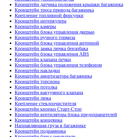
Кронштейн датчика положения крышки багажника
Кронштейн троса привода багажника
Крепление топливной форсунки
Кронштейн интеркулера
Кронштейн камеры
Кронштейн блока управления дверью
Кронштейн ручного тормоза
Кронштейн блока управления антенной
Кронштейн замка лючка бензобака
Кронштейн блока управления ABS
Кронштейн клапана печки
Кронштейн блока управления телефоном
Кронштейн накладки
Кронштейн амортизатора багажника
Кронштейн торсиона
Кронштейн потолка
Кронштейн вакуумного клапана
Кронштейн люка
Крепление стеклоочистителя
Кронштейн кнопки Старт-Стоп
Кронштейн вентилятора блока предохранителей
Кронштейн концевика
Направляющая груза в багажнике
Кронштейн подрамника
Кронштейн бачка омывателя