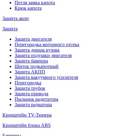
Петля замка капота
Крюк капота
Защита акпп
Защита
Защита двигателя
Перегородка моторного отсека
Защита днища кузова
Защита подушки двигателя
Защита бампера
Щиток подкапотный
Защита АКПП
Защита вакуумного усилителя
Перегородка
Защита трубок
Защита привода
Пыльник радитатора
Защита радиатора
Кронштейн TV-Тюнера
Кронштейн блока ABS
Бамперы