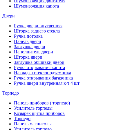
Шумоизоляция двигателя
Шумоизоляция капота
Двери
Ручка двери внутренняя
Шторка заднего стекла
Ручка потолка
Панель двери
Заглушка двери
Наполнитель двери
Шторка двери
Заглушка обшивки двери
Ручка открывания капота
Накладка стеклоподъемника
Ручка открывания багажника
Ручка двери внутренняя к-т 4 шт
Торпедо
Панель приборов ( торпедо)
Усилитель торпеды
Козырёк щитка приборов
Торпедо
Панель магнитолы
Усилитель торпедо