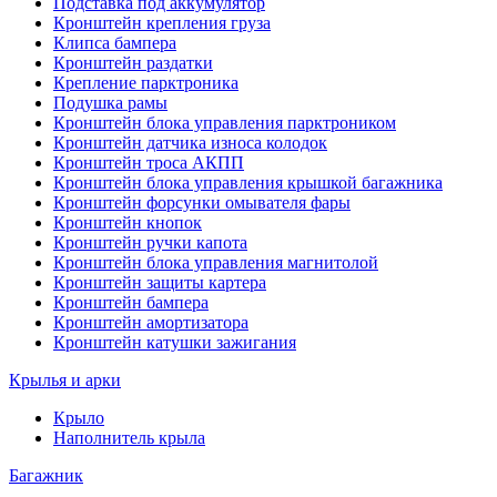
Подставка под аккумулятор
Кронштейн крепления груза
Клипса бампера
Кронштейн раздатки
Крепление парктроника
Подушка рамы
Кронштейн блока управления парктроником
Кронштейн датчика износа колодок
Кронштейн троса АКПП
Кронштейн блока управления крышкой багажника
Кронштейн форсунки омывателя фары
Кронштейн кнопок
Кронштейн ручки капота
Кронштейн блока управления магнитолой
Кронштейн защиты картера
Кронштейн бампера
Кронштейн амортизатора
Кронштейн катушки зажигания
Крылья и арки
Крыло
Наполнитель крыла
Багажник