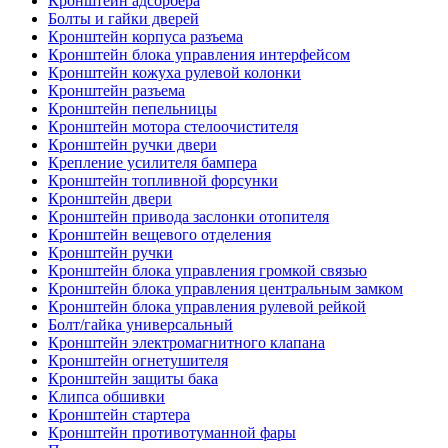
Кронштейн адсорбера
Болты и гайки дверей
Кронштейн корпуса разъема
Кронштейн блока управления интерфейсом
Кронштейн кожуха рулевой колонки
Кронштейн разъема
Кронштейн пепельницы
Кронштейн мотора стелоочистителя
Кронштейн ручки двери
Крепление усилителя бампера
Кронштейн топливной форсунки
Кронштейн двери
Кронштейн привода заслонки отопителя
Кронштейн вещевого отделения
Кронштейн ручки
Кронштейн блока управления громкой связью
Кронштейн блока управления центральным замком
Кронштейн блока управления рулевой рейкой
Болт/гайка универсальный
Кронштейн электромагнитного клапана
Кронштейн огнетушителя
Кронштейн защиты бака
Клипса обшивки
Кронштейн стартера
Кронштейн противотуманной фары