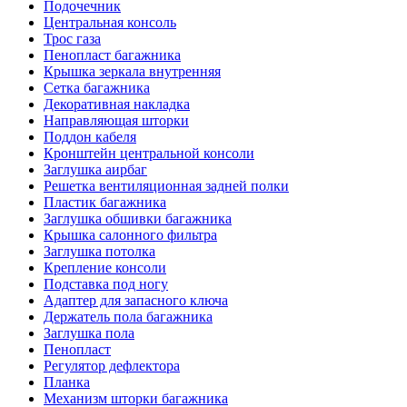
Подочечник
Центральная консоль
Трос газа
Пенопласт багажника
Крышка зеркала внутренняя
Сетка багажника
Декоративная накладка
Направляющая шторки
Поддон кабеля
Кронштейн центральной консоли
Заглушка аирбаг
Решетка вентиляционная задней полки
Пластик багажника
Заглушка обшивки багажника
Крышка салонного фильтра
Заглушка потолка
Крепление консоли
Подставка под ногу
Адаптер для запасного ключа
Держатель пола багажника
Заглушка пола
Пенопласт
Регулятор дефлектора
Планка
Механизм шторки багажника