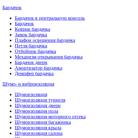
Бардачок
Бардачок в центральную консоль
Бардачок
Коврик бардачка
Замок бардачка
Плафон освещения бардачка
Петля бардачка
Отбойник бардачка
Механизм открывания бардачка
Бардачок двери
Амортизатор бардачка
Демпфер бардачка
Шумо- и виброизоляция
Шумоизоляция
Шумоизоляция туннеля
Шумоизоляция двери
Шумоизоляция пола
Шумоизоляция моторного отсека
Шумоизоляция багажника
Шумоизоляция крыла
Шумоизоляция салона