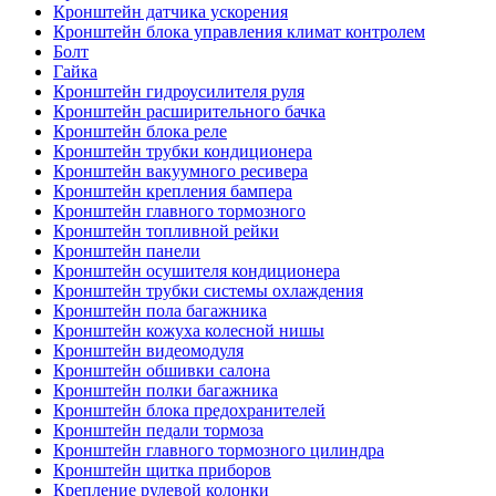
Кронштейн датчика ускорения
Кронштейн блока управления климат контролем
Болт
Гайка
Кронштейн гидроусилителя руля
Кронштейн расширительного бачка
Кронштейн блока реле
Кронштейн трубки кондиционера
Кронштейн вакуумного ресивера
Кронштейн крепления бампера
Кронштейн главного тормозного
Кронштейн топливной рейки
Кронштейн панели
Кронштейн осушителя кондиционера
Кронштейн трубки системы охлаждения
Кронштейн пола багажника
Кронштейн кожуха колесной нишы
Кронштейн видеомодуля
Кронштейн обшивки салона
Кронштейн полки багажника
Кронштейн блока предохранителей
Кронштейн педали тормоза
Кронштейн главного тормозного цилиндра
Кронштейн щитка приборов
Крепление рулевой колонки