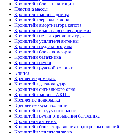
Кронштейн блока навигации
Пластина массы
Кронштейн защиты днища
Кронштейн зеркала салона
Кронштейн амортизатора капота
Кронштейн клапана регенерации мот
Кронштейн петли крепления груза
Кронштейн усилителя антенны
Кронштейн педального узла
Кронштейн блока комфорта
Кронштейн багажника
Кронштейн печки
Кронштейн рулевой колонки
Клипса
Крепление домкрата
Кронштейн датчика удара
Кронштейн сигнального огня
Кронштейн защиты АКПП
Крепление подкрылка
Крепление звукоизоляции
Кронштейн вакуумного насоса
Кронштейн ручки открывания багажника
Кронштейн антенны
Кронштейн блока управления подогревом сидений
Кронштейн усилителя звука