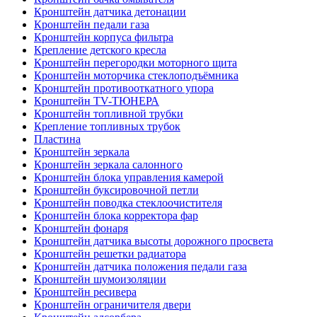
Кронштейн датчика детонации
Кронштейн педали газа
Кронштейн корпуса фильтра
Крепление детского кресла
Кронштейн перегородки моторного щита
Кронштейн моторчика стеклоподъёмника
Кронштейн противооткатного упора
Кронштейн TV-ТЮНЕРА
Кронштейн топливной трубки
Крепление топливных трубок
Пластина
Кронштейн зеркала
Кронштейн зеркала салонного
Кронштейн блока управления камерой
Кронштейн буксировочной петли
Кронштейн поводка стеклоочистителя
Кронштейн блока корректора фар
Кронштейн фонаря
Кронштейн датчика высоты дорожного просвета
Кронштейн решетки радиатора
Кронштейн датчика положения педали газа
Кронштейн шумоизоляции
Кронштейн ресивера
Кронштейн ограничителя двери