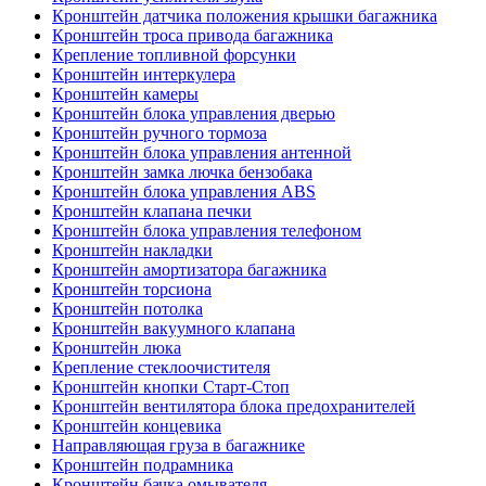
Кронштейн датчика положения крышки багажника
Кронштейн троса привода багажника
Крепление топливной форсунки
Кронштейн интеркулера
Кронштейн камеры
Кронштейн блока управления дверью
Кронштейн ручного тормоза
Кронштейн блока управления антенной
Кронштейн замка лючка бензобака
Кронштейн блока управления ABS
Кронштейн клапана печки
Кронштейн блока управления телефоном
Кронштейн накладки
Кронштейн амортизатора багажника
Кронштейн торсиона
Кронштейн потолка
Кронштейн вакуумного клапана
Кронштейн люка
Крепление стеклоочистителя
Кронштейн кнопки Старт-Стоп
Кронштейн вентилятора блока предохранителей
Кронштейн концевика
Направляющая груза в багажнике
Кронштейн подрамника
Кронштейн бачка омывателя