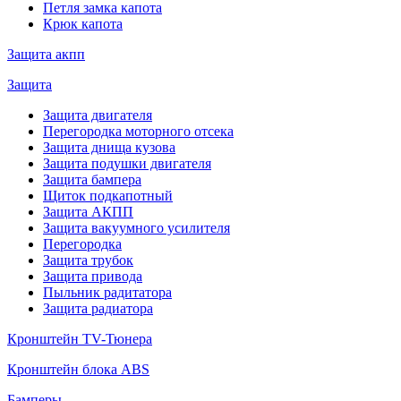
Петля замка капота
Крюк капота
Защита акпп
Защита
Защита двигателя
Перегородка моторного отсека
Защита днища кузова
Защита подушки двигателя
Защита бампера
Щиток подкапотный
Защита АКПП
Защита вакуумного усилителя
Перегородка
Защита трубок
Защита привода
Пыльник радитатора
Защита радиатора
Кронштейн TV-Тюнера
Кронштейн блока ABS
Бамперы