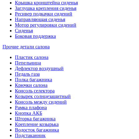
Крышка кронштейна сиденья
Заглушка крепления сиденья
Ресивер подкачки сидений
Направляющая сиденья
Мотор регулировки сидений
Сиденья
Боковая поддержка
Прочие детали салона
Пластик салона
Пепельница
Дефлектор воздушный
Педаль газа
Полка багажника
Крючки салона
Консоль селектора
Козырек солнцезащитный
Консоль между сидений
Рамка плафона
Кнопка АКБ
Шторка багажника
Крепление козырька
Водосток багажника
Подстаканник