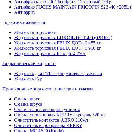
Антифриз красный Chemipro G12 готовый 10kg
Антифриз FUCHS MAINTAIN FRICOFIN S23 -40 / 205L (
Антифриз
Тормозные жидкости
Жидкость тормозная
Жидкость тормозная LUKOIL DOT 4.6 (0.91KG)
Жидкость тормозная FELIX ДОТ4 0,455 кг
Жидкость тормозная FELIX ДОТ4 0,910 кг
Жидкость тормозная felix дот4 250г
Гидравлические жидкости
Жидкость для ГУРа 1,0л (минерал.) желтый
Жидкость Гур
Промывочные жидкости, присадки и смазки
Смазка шрус
Смазка шруса
Смазка направляющих суппорта
Смазка силиконовая KERRY аэрозоль 520 мл
Очиститель контактов ABRO 210мл
Очиститель карбюратора KERRY
Смазка МС-1520 (Rubin)