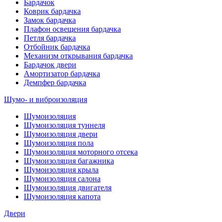
Бардачок
Коврик бардачка
Замок бардачка
Плафон освещения бардачка
Петля бардачка
Отбойник бардачка
Механизм открывания бардачка
Бардачок двери
Амортизатор бардачка
Демпфер бардачка
Шумо- и виброизоляция
Шумоизоляция
Шумоизоляция туннеля
Шумоизоляция двери
Шумоизоляция пола
Шумоизоляция моторного отсека
Шумоизоляция багажника
Шумоизоляция крыла
Шумоизоляция салона
Шумоизоляция двигателя
Шумоизоляция капота
Двери