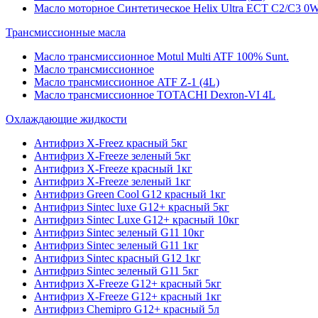
Масло моторное Синтетическое Helix Ultra ECT C2/C3 0W
Трансмиссионные масла
Масло трансмиссионное Motul Multi ATF 100% Sunt.
Масло трансмиссионное
Масло трансмиссионное ATF Z-1 (4L)
Масло трансмиссионное TOTACHI Dexron-VI 4L
Охлаждающие жидкости
Антифриз X-Freez красный 5кг
Антифриз X-Freeze зеленый 5кг
Антифриз X-Freeze красный 1кг
Антифриз X-Freeze зеленый 1кг
Антифриз Green Cool G12 красный 1кг
Антифриз Sintec luxe G12+ красный 5кг
Антифриз Sintec Luxe G12+ красный 10кг
Антифриз Sintec зеленый G11 10кг
Антифриз Sintec зеленый G11 1кг
Антифриз Sintec красный G12 1кг
Антифриз Sintec зеленый G11 5кг
Антифриз X-Freeze G12+ красный 5кг
Антифриз X-Freeze G12+ красный 1кг
Антифриз Chemipro G12+ красный 5л