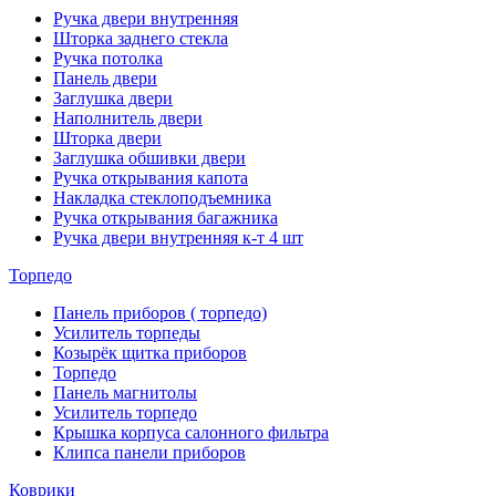
Ручка двери внутренняя
Шторка заднего стекла
Ручка потолка
Панель двери
Заглушка двери
Наполнитель двери
Шторка двери
Заглушка обшивки двери
Ручка открывания капота
Накладка стеклоподъемника
Ручка открывания багажника
Ручка двери внутренняя к-т 4 шт
Торпедо
Панель приборов ( торпедо)
Усилитель торпеды
Козырёк щитка приборов
Торпедо
Панель магнитолы
Усилитель торпедо
Крышка корпуса салонного фильтра
Клипса панели приборов
Коврики