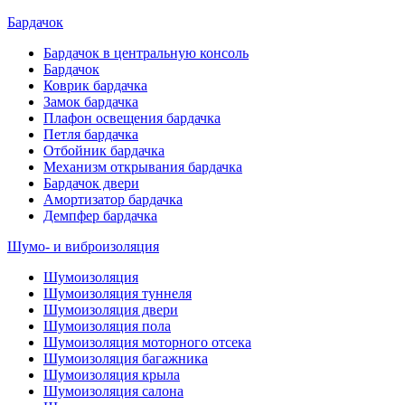
Бардачок
Бардачок в центральную консоль
Бардачок
Коврик бардачка
Замок бардачка
Плафон освещения бардачка
Петля бардачка
Отбойник бардачка
Механизм открывания бардачка
Бардачок двери
Амортизатор бардачка
Демпфер бардачка
Шумо- и виброизоляция
Шумоизоляция
Шумоизоляция туннеля
Шумоизоляция двери
Шумоизоляция пола
Шумоизоляция моторного отсека
Шумоизоляция багажника
Шумоизоляция крыла
Шумоизоляция салона