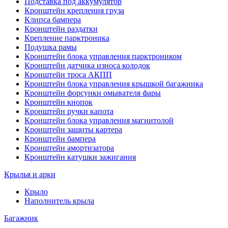
Подставка под аккумулятор
Кронштейн крепления груза
Клипса бампера
Кронштейн раздатки
Крепление парктроника
Подушка рамы
Кронштейн блока управления парктроником
Кронштейн датчика износа колодок
Кронштейн троса АКПП
Кронштейн блока управления крышкой багажника
Кронштейн форсунки омывателя фары
Кронштейн кнопок
Кронштейн ручки капота
Кронштейн блока управления магнитолой
Кронштейн защиты картера
Кронштейн бампера
Кронштейн амортизатора
Кронштейн катушки зажигания
Крылья и арки
Крыло
Наполнитель крыла
Багажник