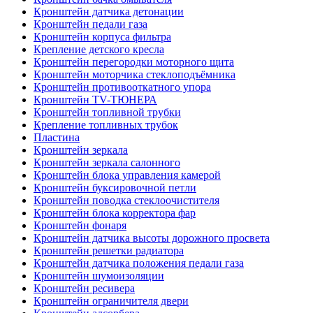
Кронштейн датчика детонации
Кронштейн педали газа
Кронштейн корпуса фильтра
Крепление детского кресла
Кронштейн перегородки моторного щита
Кронштейн моторчика стеклоподъёмника
Кронштейн противооткатного упора
Кронштейн TV-ТЮНЕРА
Кронштейн топливной трубки
Крепление топливных трубок
Пластина
Кронштейн зеркала
Кронштейн зеркала салонного
Кронштейн блока управления камерой
Кронштейн буксировочной петли
Кронштейн поводка стеклоочистителя
Кронштейн блока корректора фар
Кронштейн фонаря
Кронштейн датчика высоты дорожного просвета
Кронштейн решетки радиатора
Кронштейн датчика положения педали газа
Кронштейн шумоизоляции
Кронштейн ресивера
Кронштейн ограничителя двери