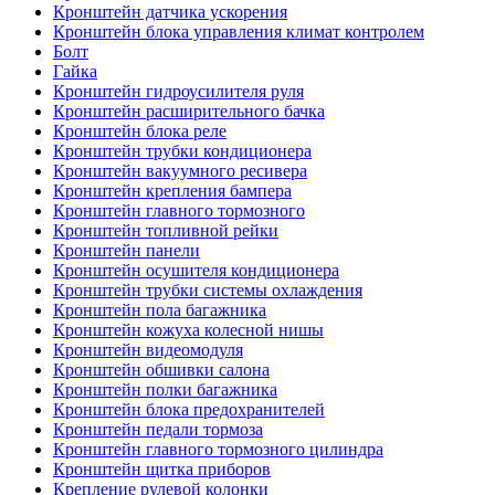
Кронштейн датчика ускорения
Кронштейн блока управления климат контролем
Болт
Гайка
Кронштейн гидроусилителя руля
Кронштейн расширительного бачка
Кронштейн блока реле
Кронштейн трубки кондиционера
Кронштейн вакуумного ресивера
Кронштейн крепления бампера
Кронштейн главного тормозного
Кронштейн топливной рейки
Кронштейн панели
Кронштейн осушителя кондиционера
Кронштейн трубки системы охлаждения
Кронштейн пола багажника
Кронштейн кожуха колесной нишы
Кронштейн видеомодуля
Кронштейн обшивки салона
Кронштейн полки багажника
Кронштейн блока предохранителей
Кронштейн педали тормоза
Кронштейн главного тормозного цилиндра
Кронштейн щитка приборов
Крепление рулевой колонки