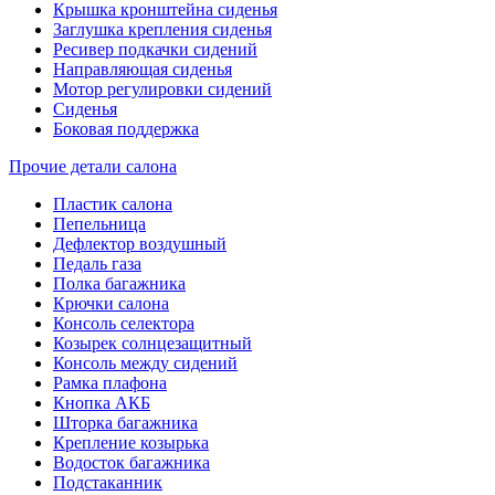
Крышка кронштейна сиденья
Заглушка крепления сиденья
Ресивер подкачки сидений
Направляющая сиденья
Мотор регулировки сидений
Сиденья
Боковая поддержка
Прочие детали салона
Пластик салона
Пепельница
Дефлектор воздушный
Педаль газа
Полка багажника
Крючки салона
Консоль селектора
Козырек солнцезащитный
Консоль между сидений
Рамка плафона
Кнопка АКБ
Шторка багажника
Крепление козырька
Водосток багажника
Подстаканник