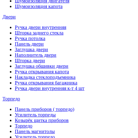
Шумоизоляция двигателя
Шумоизоляция капота
Двери
Ручка двери внутренняя
Шторка заднего стекла
Ручка потолка
Панель двери
Заглушка двери
Наполнитель двери
Шторка двери
Заглушка обшивки двери
Ручка открывания капота
Накладка стеклоподъемника
Ручка открывания багажника
Ручка двери внутренняя к-т 4 шт
Торпедо
Панель приборов ( торпедо)
Усилитель торпеды
Козырёк щитка приборов
Торпедо
Панель магнитолы
Усилитель торпедо