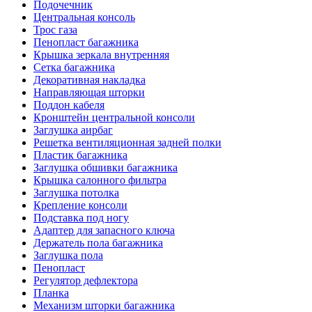
Подочечник
Центральная консоль
Трос газа
Пенопласт багажника
Крышка зеркала внутренняя
Сетка багажника
Декоративная накладка
Направляющая шторки
Поддон кабеля
Кронштейн центральной консоли
Заглушка аирбаг
Решетка вентиляционная задней полки
Пластик багажника
Заглушка обшивки багажника
Крышка салонного фильтра
Заглушка потолка
Крепление консоли
Подставка под ногу
Адаптер для запасного ключа
Держатель пола багажника
Заглушка пола
Пенопласт
Регулятор дефлектора
Планка
Механизм шторки багажника