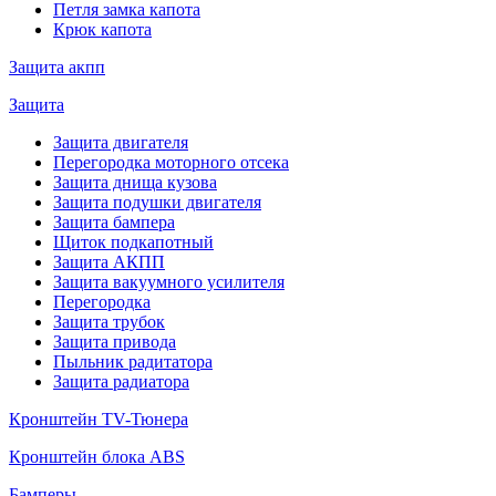
Петля замка капота
Крюк капота
Защита акпп
Защита
Защита двигателя
Перегородка моторного отсека
Защита днища кузова
Защита подушки двигателя
Защита бампера
Щиток подкапотный
Защита АКПП
Защита вакуумного усилителя
Перегородка
Защита трубок
Защита привода
Пыльник радитатора
Защита радиатора
Кронштейн TV-Тюнера
Кронштейн блока ABS
Бамперы