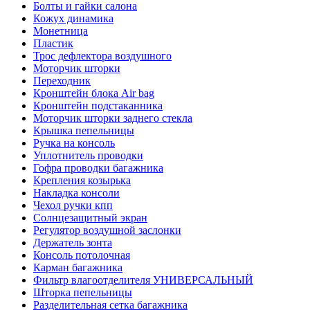
Болты и гайки салона
Кожух динамика
Монетница
Пластик
Трос дефлектора воздушного
Моторчик шторки
Переходник
Кронштейн блока Air bag
Кронштейн подстаканника
Моторчик шторки заднего стекла
Крышка пепельницы
Ручка на консоль
Уплотнитель проводки
Гофра проводки багажника
Крепления козырька
Накладка консоли
Чехол ручки кпп
Солнцезащитный экран
Регулятор воздушной заслонки
Держатель зонта
Консоль потолочная
Карман багажника
Фильтр влагоотделителя УНИВЕРСАЛЬНЫЙ
Шторка пепельницы
Разделительная сетка багажника