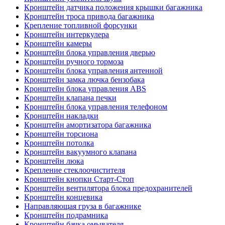
Кронштейн датчика положения крышки багажника
Кронштейн троса привода багажника
Крепление топливной форсунки
Кронштейн интеркулера
Кронштейн камеры
Кронштейн блока управления дверью
Кронштейн ручного тормоза
Кронштейн блока управления антенной
Кронштейн замка лючка бензобака
Кронштейн блока управления ABS
Кронштейн клапана печки
Кронштейн блока управления телефоном
Кронштейн накладки
Кронштейн амортизатора багажника
Кронштейн торсиона
Кронштейн потолка
Кронштейн вакуумного клапана
Кронштейн люка
Крепление стеклоочистителя
Кронштейн кнопки Старт-Стоп
Кронштейн вентилятора блока предохранителей
Кронштейн концевика
Направляющая груза в багажнике
Кронштейн подрамника
Кронштейн бачка омывателя