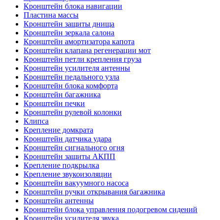
Кронштейн блока навигации
Пластина массы
Кронштейн защиты днища
Кронштейн зеркала салона
Кронштейн амортизатора капота
Кронштейн клапана регенерации мот
Кронштейн петли крепления груза
Кронштейн усилителя антенны
Кронштейн педального узла
Кронштейн блока комфорта
Кронштейн багажника
Кронштейн печки
Кронштейн рулевой колонки
Клипса
Крепление домкрата
Кронштейн датчика удара
Кронштейн сигнального огня
Кронштейн защиты АКПП
Крепление подкрылка
Крепление звукоизоляции
Кронштейн вакуумного насоса
Кронштейн ручки открывания багажника
Кронштейн антенны
Кронштейн блока управления подогревом сидений
Кронштейн усилителя звука