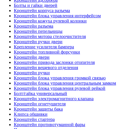
Кронштейн адсорбера
Болты и гайки дверей
Кронштейн корпуса разъема
Кронштейн блока управления интерфейсом
Кронштейн кожуха рулевой колонки
Кронштейн разъема
Кронштейн пепельницы
Кронштейн мотора стелоочистителя
Кронштейн ручки двери
Крепление усилителя бампера
Кронштейн топливной форсунки
Кронштейн двери
Кронштейн привода заслонки отопителя
Кронштейн вещевого отделения
Кронштейн ручки
Кронштейн блока управления громкой связью
Кронштейн блока управления центральным замком
Кронштейн блока управления рулевой рейкой
Болт/гайка универсальный
Кронштейн электромагнитного клапана
Кронштейн огнетушителя
Кронштейн защиты бака
Клипса обшивки
Кронштейн стартера
Кронштейн противотуманной фары