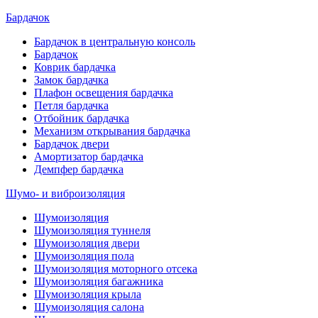
Бардачок
Бардачок в центральную консоль
Бардачок
Коврик бардачка
Замок бардачка
Плафон освещения бардачка
Петля бардачка
Отбойник бардачка
Механизм открывания бардачка
Бардачок двери
Амортизатор бардачка
Демпфер бардачка
Шумо- и виброизоляция
Шумоизоляция
Шумоизоляция туннеля
Шумоизоляция двери
Шумоизоляция пола
Шумоизоляция моторного отсека
Шумоизоляция багажника
Шумоизоляция крыла
Шумоизоляция салона