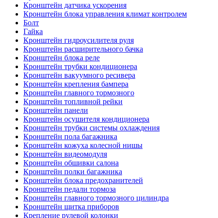
Кронштейн датчика ускорения
Кронштейн блока управления климат контролем
Болт
Гайка
Кронштейн гидроусилителя руля
Кронштейн расширительного бачка
Кронштейн блока реле
Кронштейн трубки кондиционера
Кронштейн вакуумного ресивера
Кронштейн крепления бампера
Кронштейн главного тормозного
Кронштейн топливной рейки
Кронштейн панели
Кронштейн осушителя кондиционера
Кронштейн трубки системы охлаждения
Кронштейн пола багажника
Кронштейн кожуха колесной нишы
Кронштейн видеомодуля
Кронштейн обшивки салона
Кронштейн полки багажника
Кронштейн блока предохранителей
Кронштейн педали тормоза
Кронштейн главного тормозного цилиндра
Кронштейн щитка приборов
Крепление рулевой колонки