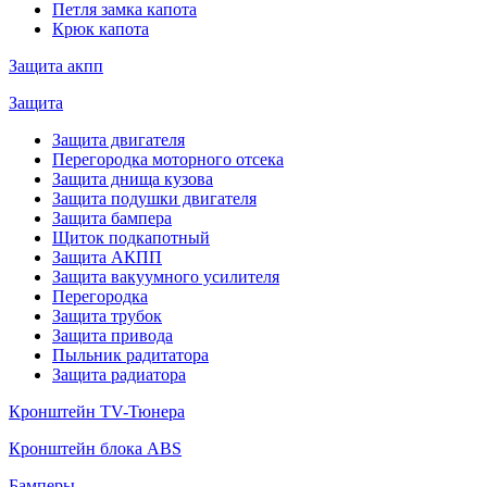
Петля замка капота
Крюк капота
Защита акпп
Защита
Защита двигателя
Перегородка моторного отсека
Защита днища кузова
Защита подушки двигателя
Защита бампера
Щиток подкапотный
Защита АКПП
Защита вакуумного усилителя
Перегородка
Защита трубок
Защита привода
Пыльник радитатора
Защита радиатора
Кронштейн TV-Тюнера
Кронштейн блока ABS
Бамперы