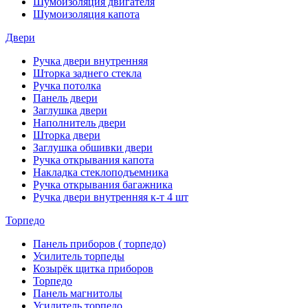
Шумоизоляция двигателя
Шумоизоляция капота
Двери
Ручка двери внутренняя
Шторка заднего стекла
Ручка потолка
Панель двери
Заглушка двери
Наполнитель двери
Шторка двери
Заглушка обшивки двери
Ручка открывания капота
Накладка стеклоподъемника
Ручка открывания багажника
Ручка двери внутренняя к-т 4 шт
Торпедо
Панель приборов ( торпедо)
Усилитель торпеды
Козырёк щитка приборов
Торпедо
Панель магнитолы
Усилитель торпедо