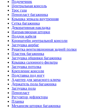
Подочечник
Центральная консоль
Трос газа
Пенопласт багажника
Крышка зеркала внутренняя
Сетка багажника
Декоративная накладка
Направляющая шторки
Поддон кабеля
Кронштейн центральной консоли
Заглушка аирбаг
Решетка вентиляционная задней полки
Пластик багажника
Заглушка обшивки багажника
Крышка салонного фильтра
Заглушка потолка
Крепление консоли
Подставка под ногу
Адаптер для запасного ключа
Держатель пола багажника
Заглушка пола
Пенопласт
Регулятор дефлектора
Планка
Механизм шторки багажника