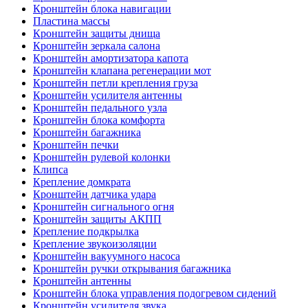
Кронштейн блока навигации
Пластина массы
Кронштейн защиты днища
Кронштейн зеркала салона
Кронштейн амортизатора капота
Кронштейн клапана регенерации мот
Кронштейн петли крепления груза
Кронштейн усилителя антенны
Кронштейн педального узла
Кронштейн блока комфорта
Кронштейн багажника
Кронштейн печки
Кронштейн рулевой колонки
Клипса
Крепление домкрата
Кронштейн датчика удара
Кронштейн сигнального огня
Кронштейн защиты АКПП
Крепление подкрылка
Крепление звукоизоляции
Кронштейн вакуумного насоса
Кронштейн ручки открывания багажника
Кронштейн антенны
Кронштейн блока управления подогревом сидений
Кронштейн усилителя звука