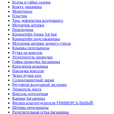
Болты и гайки салона
Кожух динамика
Монетница
Пластик
Трос дефлектора воздушного
Моторчик шторки
Переходник
Кронштейн блока Air bag
Кронштейн подстаканника
Моторчик шторки заднего стекла
Крышка пепельницы
Ручка на консоль
Уплотнитель проводки
Гофра проводки багажника
Крепления козырька
Накладка консоли
Чехол ручки кпп
Солнцезащитный экран
Регулятор воздушной заслонки
Держатель зонта
Консоль потолочная
Карман багажника
Фильтр влагоотделителя УНИВЕРСАЛЬНЫЙ
Шторка пепельницы
Разделительная сетка багажника