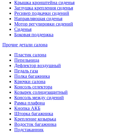
Крышка кронштейна сиденья
Заглушка крепления сиденья
Ресивер подкачки сидений
Направляющая сиденья
Мотор регулировки сидений
Сиденья
Боковая поддержка
Прочие детали салона
Пластик салона
Пепельница
Дефлектор воздушный
Педаль газа
Полка багажника
Крючки салона
Консоль селектора
Козырек солнцезащитный
Консоль между сидений
Рамка плафона
Кнопка АКБ
Шторка багажника
Крепление козырька
Водосток багажника
Подстаканник