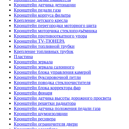
Кронштейн датчика детонации
Кронштейн педали газа
Кронштейн корпуса фильтра
Крепление детского кресла
Кронштейн перегородки моторного щита
Кронштейн моторчика стеклоподъёмника
Кронштейн противооткатного упора
Кронштейн TV-ТЮНЕРА
Кронштейн топливной трубки
Крепление топливных трубок
Пластина
Кронштейн зеркала
Кронштейн зеркала салонного
Кронштейн блока управления камерой
Кронштейн буксировочной петли
Кронштейн поводка стеклоочистителя
Кронштейн блока корректора фар
Кронштейн фонаря
Кронштейн датчика высоты дорожного просвета
Кронштейн решетки радиатора
Кронштейн датчика положения педали газа
Кронштейн шумоизоляции
Кронштейн ресивера
Кронштейн ограничителя двери