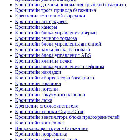
Кронштейн датчика положения крышки багажника
Кронштейн троса привода багажника
Крепление топливной форсунки
Кронштейн интеркулера
Кронштейн камеры
Кронштейн блока управления дверью
Кронштейн ручного тормоза
Кронштейн блока управления антенной
Кронштейн замка лючка бензобака
Кронштейн блока управления ABS
Кронштейн клапана печки
Кронштейн блока управления телефоном
Кронштейн накладки
Кронштейн амортизатора багажника
Кронштейн торсиона
Кронштейн потолка
Кронштейн вакуумного клапана
Кронштейн люка
Крепление стеклоочистителя
Кронштейн кнопки Старт-Стоп
Кронштейн вентилятора блока предохранителей
Кронштейн концевика
Направляющая груза в багажнике
Кронштейн подрамника
Кронштейн бачка омывателя