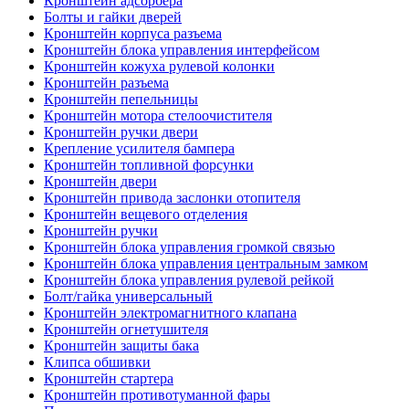
Кронштейн адсорбера
Болты и гайки дверей
Кронштейн корпуса разъема
Кронштейн блока управления интерфейсом
Кронштейн кожуха рулевой колонки
Кронштейн разъема
Кронштейн пепельницы
Кронштейн мотора стелоочистителя
Кронштейн ручки двери
Крепление усилителя бампера
Кронштейн топливной форсунки
Кронштейн двери
Кронштейн привода заслонки отопителя
Кронштейн вещевого отделения
Кронштейн ручки
Кронштейн блока управления громкой связью
Кронштейн блока управления центральным замком
Кронштейн блока управления рулевой рейкой
Болт/гайка универсальный
Кронштейн электромагнитного клапана
Кронштейн огнетушителя
Кронштейн защиты бака
Клипса обшивки
Кронштейн стартера
Кронштейн противотуманной фары