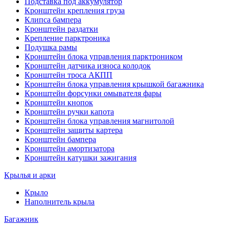
Подставка под аккумулятор
Кронштейн крепления груза
Клипса бампера
Кронштейн раздатки
Крепление парктроника
Подушка рамы
Кронштейн блока управления парктроником
Кронштейн датчика износа колодок
Кронштейн троса АКПП
Кронштейн блока управления крышкой багажника
Кронштейн форсунки омывателя фары
Кронштейн кнопок
Кронштейн ручки капота
Кронштейн блока управления магнитолой
Кронштейн защиты картера
Кронштейн бампера
Кронштейн амортизатора
Кронштейн катушки зажигания
Крылья и арки
Крыло
Наполнитель крыла
Багажник