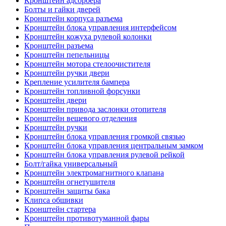
Кронштейн адсорбера
Болты и гайки дверей
Кронштейн корпуса разъема
Кронштейн блока управления интерфейсом
Кронштейн кожуха рулевой колонки
Кронштейн разъема
Кронштейн пепельницы
Кронштейн мотора стелоочистителя
Кронштейн ручки двери
Крепление усилителя бампера
Кронштейн топливной форсунки
Кронштейн двери
Кронштейн привода заслонки отопителя
Кронштейн вещевого отделения
Кронштейн ручки
Кронштейн блока управления громкой связью
Кронштейн блока управления центральным замком
Кронштейн блока управления рулевой рейкой
Болт/гайка универсальный
Кронштейн электромагнитного клапана
Кронштейн огнетушителя
Кронштейн защиты бака
Клипса обшивки
Кронштейн стартера
Кронштейн противотуманной фары