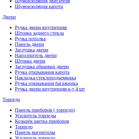
Шумоизоляция двигателя
Шумоизоляция капота
Двери
Ручка двери внутренняя
Шторка заднего стекла
Ручка потолка
Панель двери
Заглушка двери
Наполнитель двери
Шторка двери
Заглушка обшивки двери
Ручка открывания капота
Накладка стеклоподъемника
Ручка открывания багажника
Ручка двери внутренняя к-т 4 шт
Торпедо
Панель приборов ( торпедо)
Усилитель торпеды
Козырёк щитка приборов
Торпедо
Панель магнитолы
Усилитель торпедо