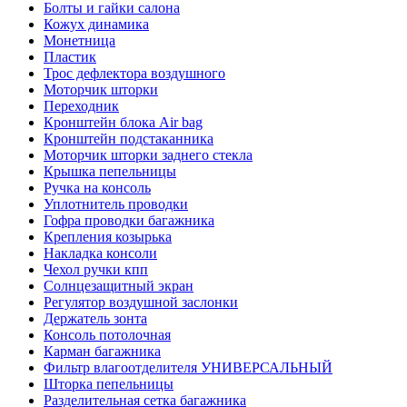
Болты и гайки салона
Кожух динамика
Монетница
Пластик
Трос дефлектора воздушного
Моторчик шторки
Переходник
Кронштейн блока Air bag
Кронштейн подстаканника
Моторчик шторки заднего стекла
Крышка пепельницы
Ручка на консоль
Уплотнитель проводки
Гофра проводки багажника
Крепления козырька
Накладка консоли
Чехол ручки кпп
Солнцезащитный экран
Регулятор воздушной заслонки
Держатель зонта
Консоль потолочная
Карман багажника
Фильтр влагоотделителя УНИВЕРСАЛЬНЫЙ
Шторка пепельницы
Разделительная сетка багажника