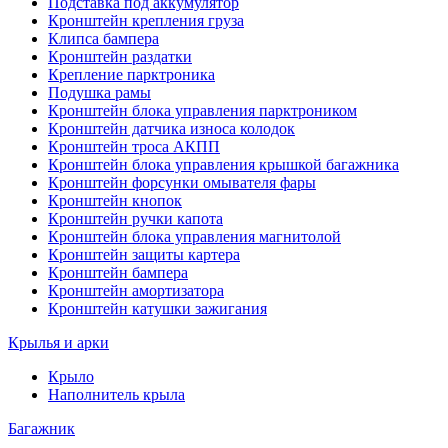
Подставка под аккумулятор
Кронштейн крепления груза
Клипса бампера
Кронштейн раздатки
Крепление парктроника
Подушка рамы
Кронштейн блока управления парктроником
Кронштейн датчика износа колодок
Кронштейн троса АКПП
Кронштейн блока управления крышкой багажника
Кронштейн форсунки омывателя фары
Кронштейн кнопок
Кронштейн ручки капота
Кронштейн блока управления магнитолой
Кронштейн защиты картера
Кронштейн бампера
Кронштейн амортизатора
Кронштейн катушки зажигания
Крылья и арки
Крыло
Наполнитель крыла
Багажник