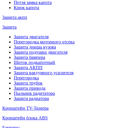
Петля замка капота
Крюк капота
Защита акпп
Защита
Защита двигателя
Перегородка моторного отсека
Защита днища кузова
Защита подушки двигателя
Защита бампера
Щиток подкапотный
Защита АКПП
Защита вакуумного усилителя
Перегородка
Защита трубок
Защита привода
Пыльник радитатора
Защита радиатора
Кронштейн TV-Тюнера
Кронштейн блока ABS
Бамперы