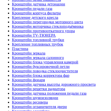
Кронштейн датчика детонации
Кронштейн педали газа
Кронштейн корпуса фильтра
Крепление детского кресла
Кронштейн перегородки моторного щита
Кронштейн моторчика стеклоподъёмника
Кронштейн противооткатного упора
Кронштейн TV-ТЮНЕРА
Кронштейн топливной трубки
Крепление топливных трубок
Пластина
Кронштейн зеркала
Кронштейн зеркала салонного
Кронштейн блока управления камерой
Кронштейн буксировочной петли
Кронштейн поводка стеклоочистителя
Кронштейн блока корректора фар
Кронштейн фонаря
Кронштейн датчика высоты дорожного просвета
Кронштейн решетки радиатора
Кронштейн датчика положения педали газа
Кронштейн шумоизоляции
Кронштейн ресивера
Кронштейн ограничителя двери