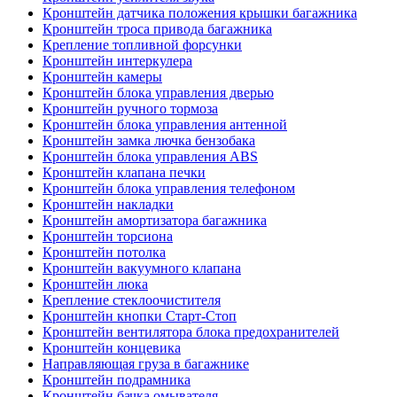
Кронштейн датчика положения крышки багажника
Кронштейн троса привода багажника
Крепление топливной форсунки
Кронштейн интеркулера
Кронштейн камеры
Кронштейн блока управления дверью
Кронштейн ручного тормоза
Кронштейн блока управления антенной
Кронштейн замка лючка бензобака
Кронштейн блока управления ABS
Кронштейн клапана печки
Кронштейн блока управления телефоном
Кронштейн накладки
Кронштейн амортизатора багажника
Кронштейн торсиона
Кронштейн потолка
Кронштейн вакуумного клапана
Кронштейн люка
Крепление стеклоочистителя
Кронштейн кнопки Старт-Стоп
Кронштейн вентилятора блока предохранителей
Кронштейн концевика
Направляющая груза в багажнике
Кронштейн подрамника
Кронштейн бачка омывателя