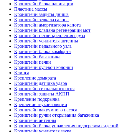
Кронштейн блока навигации
Пластина массы
Кронштейн защиты днища
Кронштейн зеркала салона
Кронштейн амортизатора капота
Кронштейн клапана регенерации мот
Кронштейн петли крепления груза
Кронштейн усилителя антенны
Кронштейн педального узла
Кронштейн блока комфорта
Кронштейн багажника
Кронштейн печки
Кронштейн рулевой колонки
Клипса
Крепление домкрата
Кронштейн датчика удара
Кронштейн сигнального огня
Кронштейн защиты АКПП
Крепление подкрылка
Крепление звукоизоляции
Кронштейн вакуумного насоса
Кронштейн ручки открывания багажника
Кронштейн антенны
Кронштейн блока управления подогревом сидений
Кронштейн усилителя звука