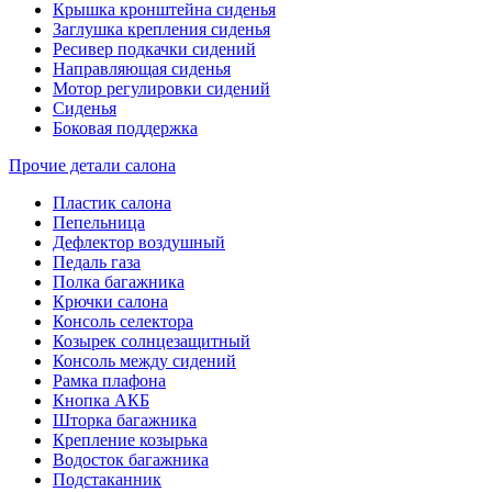
Крышка кронштейна сиденья
Заглушка крепления сиденья
Ресивер подкачки сидений
Направляющая сиденья
Мотор регулировки сидений
Сиденья
Боковая поддержка
Прочие детали салона
Пластик салона
Пепельница
Дефлектор воздушный
Педаль газа
Полка багажника
Крючки салона
Консоль селектора
Козырек солнцезащитный
Консоль между сидений
Рамка плафона
Кнопка АКБ
Шторка багажника
Крепление козырька
Водосток багажника
Подстаканник