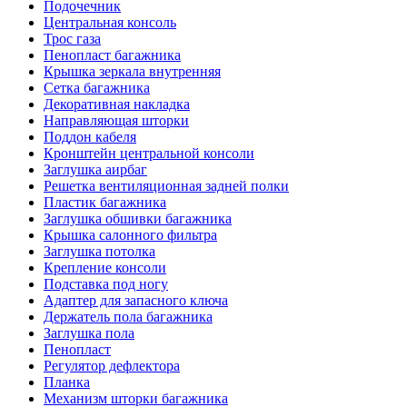
Подочечник
Центральная консоль
Трос газа
Пенопласт багажника
Крышка зеркала внутренняя
Сетка багажника
Декоративная накладка
Направляющая шторки
Поддон кабеля
Кронштейн центральной консоли
Заглушка аирбаг
Решетка вентиляционная задней полки
Пластик багажника
Заглушка обшивки багажника
Крышка салонного фильтра
Заглушка потолка
Крепление консоли
Подставка под ногу
Адаптер для запасного ключа
Держатель пола багажника
Заглушка пола
Пенопласт
Регулятор дефлектора
Планка
Механизм шторки багажника