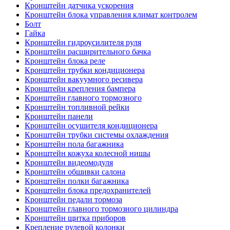
Кронштейн датчика ускорения
Кронштейн блока управления климат контролем
Болт
Гайка
Кронштейн гидроусилителя руля
Кронштейн расширительного бачка
Кронштейн блока реле
Кронштейн трубки кондиционера
Кронштейн вакуумного ресивера
Кронштейн крепления бампера
Кронштейн главного тормозного
Кронштейн топливной рейки
Кронштейн панели
Кронштейн осушителя кондиционера
Кронштейн трубки системы охлаждения
Кронштейн пола багажника
Кронштейн кожуха колесной нишы
Кронштейн видеомодуля
Кронштейн обшивки салона
Кронштейн полки багажника
Кронштейн блока предохранителей
Кронштейн педали тормоза
Кронштейн главного тормозного цилиндра
Кронштейн щитка приборов
Крепление рулевой колонки