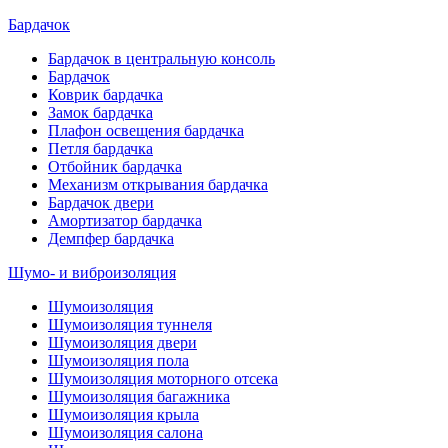
Бардачок
Бардачок в центральную консоль
Бардачок
Коврик бардачка
Замок бардачка
Плафон освещения бардачка
Петля бардачка
Отбойник бардачка
Механизм открывания бардачка
Бардачок двери
Амортизатор бардачка
Демпфер бардачка
Шумо- и виброизоляция
Шумоизоляция
Шумоизоляция туннеля
Шумоизоляция двери
Шумоизоляция пола
Шумоизоляция моторного отсека
Шумоизоляция багажника
Шумоизоляция крыла
Шумоизоляция салона