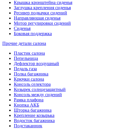
Крышка кронштейна сиденья
Заглушка крепления сиденья
Ресивер подкачки сидений
Направляющая сиденья
Мотор регулировки сидений
Сиденья
Боковая поддержка
Прочие детали салона
Пластик салона
Пепельница
Дефлектор воздушный
Педаль газа
Полка багажника
Крючки салона
Консоль селектора
Козырек солнцезащитный
Консоль между сидений
Рамка плафона
Кнопка АКБ
Шторка багажника
Крепление козырька
Водосток багажника
Подстаканник