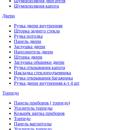
Шумоизоляция двигателя
Шумоизоляция капота
Двери
Ручка двери внутренняя
Шторка заднего стекла
Ручка потолка
Панель двери
Заглушка двери
Наполнитель двери
Шторка двери
Заглушка обшивки двери
Ручка открывания капота
Накладка стеклоподъемника
Ручка открывания багажника
Ручка двери внутренняя к-т 4 шт
Торпедо
Панель приборов ( торпедо)
Усилитель торпеды
Козырёк щитка приборов
Торпедо
Панель магнитолы
Усилитель торпедо