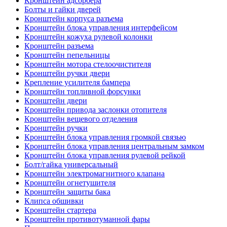
Кронштейн адсорбера
Болты и гайки дверей
Кронштейн корпуса разъема
Кронштейн блока управления интерфейсом
Кронштейн кожуха рулевой колонки
Кронштейн разъема
Кронштейн пепельницы
Кронштейн мотора стелоочистителя
Кронштейн ручки двери
Крепление усилителя бампера
Кронштейн топливной форсунки
Кронштейн двери
Кронштейн привода заслонки отопителя
Кронштейн вещевого отделения
Кронштейн ручки
Кронштейн блока управления громкой связью
Кронштейн блока управления центральным замком
Кронштейн блока управления рулевой рейкой
Болт/гайка универсальный
Кронштейн электромагнитного клапана
Кронштейн огнетушителя
Кронштейн защиты бака
Клипса обшивки
Кронштейн стартера
Кронштейн противотуманной фары