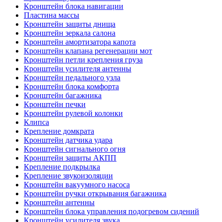
Кронштейн блока навигации
Пластина массы
Кронштейн защиты днища
Кронштейн зеркала салона
Кронштейн амортизатора капота
Кронштейн клапана регенерации мот
Кронштейн петли крепления груза
Кронштейн усилителя антенны
Кронштейн педального узла
Кронштейн блока комфорта
Кронштейн багажника
Кронштейн печки
Кронштейн рулевой колонки
Клипса
Крепление домкрата
Кронштейн датчика удара
Кронштейн сигнального огня
Кронштейн защиты АКПП
Крепление подкрылка
Крепление звукоизоляции
Кронштейн вакуумного насоса
Кронштейн ручки открывания багажника
Кронштейн антенны
Кронштейн блока управления подогревом сидений
Кронштейн усилителя звука