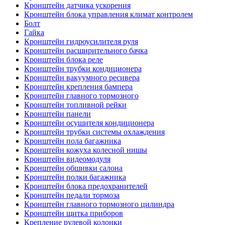
Кронштейн датчика ускорения
Кронштейн блока управления климат контролем
Болт
Гайка
Кронштейн гидроусилителя руля
Кронштейн расширительного бачка
Кронштейн блока реле
Кронштейн трубки кондиционера
Кронштейн вакуумного ресивера
Кронштейн крепления бампера
Кронштейн главного тормозного
Кронштейн топливной рейки
Кронштейн панели
Кронштейн осушителя кондиционера
Кронштейн трубки системы охлаждения
Кронштейн пола багажника
Кронштейн кожуха колесной нишы
Кронштейн видеомодуля
Кронштейн обшивки салона
Кронштейн полки багажника
Кронштейн блока предохранителей
Кронштейн педали тормоза
Кронштейн главного тормозного цилиндра
Кронштейн щитка приборов
Крепление рулевой колонки