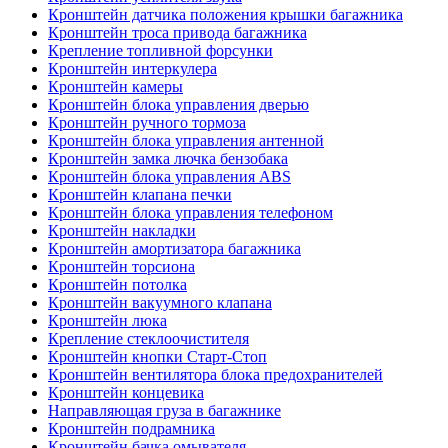
Кронштейн датчика положения крышки багажника
Кронштейн троса привода багажника
Крепление топливной форсунки
Кронштейн интеркулера
Кронштейн камеры
Кронштейн блока управления дверью
Кронштейн ручного тормоза
Кронштейн блока управления антенной
Кронштейн замка лючка бензобака
Кронштейн блока управления ABS
Кронштейн клапана печки
Кронштейн блока управления телефоном
Кронштейн накладки
Кронштейн амортизатора багажника
Кронштейн торсиона
Кронштейн потолка
Кронштейн вакуумного клапана
Кронштейн люка
Крепление стеклоочистителя
Кронштейн кнопки Старт-Стоп
Кронштейн вентилятора блока предохранителей
Кронштейн концевика
Направляющая груза в багажнике
Кронштейн подрамника
Кронштейн бачка омывателя