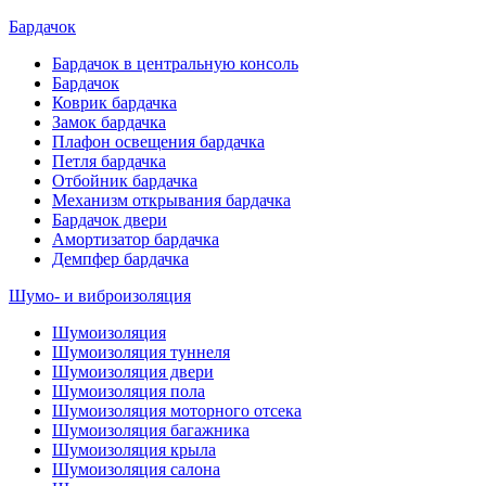
Бардачок
Бардачок в центральную консоль
Бардачок
Коврик бардачка
Замок бардачка
Плафон освещения бардачка
Петля бардачка
Отбойник бардачка
Механизм открывания бардачка
Бардачок двери
Амортизатор бардачка
Демпфер бардачка
Шумо- и виброизоляция
Шумоизоляция
Шумоизоляция туннеля
Шумоизоляция двери
Шумоизоляция пола
Шумоизоляция моторного отсека
Шумоизоляция багажника
Шумоизоляция крыла
Шумоизоляция салона