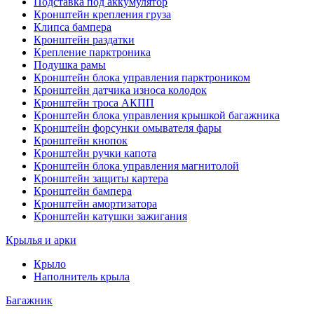
Подставка под аккумулятор
Кронштейн крепления груза
Клипса бампера
Кронштейн раздатки
Крепление парктроника
Подушка рамы
Кронштейн блока управления парктроником
Кронштейн датчика износа колодок
Кронштейн троса АКПП
Кронштейн блока управления крышкой багажника
Кронштейн форсунки омывателя фары
Кронштейн кнопок
Кронштейн ручки капота
Кронштейн блока управления магнитолой
Кронштейн защиты картера
Кронштейн бампера
Кронштейн амортизатора
Кронштейн катушки зажигания
Крылья и арки
Крыло
Наполнитель крыла
Багажник