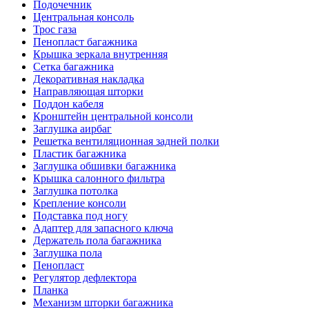
Подочечник
Центральная консоль
Трос газа
Пенопласт багажника
Крышка зеркала внутренняя
Сетка багажника
Декоративная накладка
Направляющая шторки
Поддон кабеля
Кронштейн центральной консоли
Заглушка аирбаг
Решетка вентиляционная задней полки
Пластик багажника
Заглушка обшивки багажника
Крышка салонного фильтра
Заглушка потолка
Крепление консоли
Подставка под ногу
Адаптер для запасного ключа
Держатель пола багажника
Заглушка пола
Пенопласт
Регулятор дефлектора
Планка
Механизм шторки багажника