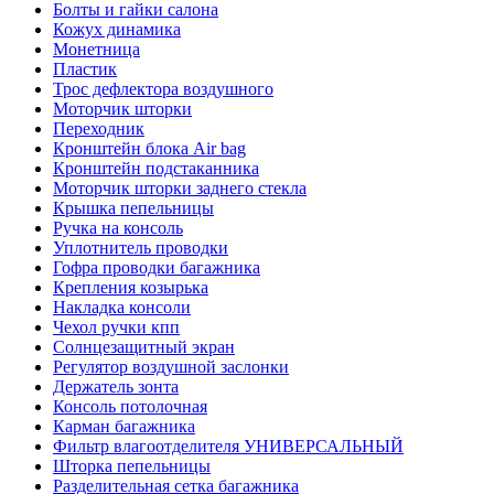
Болты и гайки салона
Кожух динамика
Монетница
Пластик
Трос дефлектора воздушного
Моторчик шторки
Переходник
Кронштейн блока Air bag
Кронштейн подстаканника
Моторчик шторки заднего стекла
Крышка пепельницы
Ручка на консоль
Уплотнитель проводки
Гофра проводки багажника
Крепления козырька
Накладка консоли
Чехол ручки кпп
Солнцезащитный экран
Регулятор воздушной заслонки
Держатель зонта
Консоль потолочная
Карман багажника
Фильтр влагоотделителя УНИВЕРСАЛЬНЫЙ
Шторка пепельницы
Разделительная сетка багажника