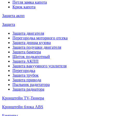
Петля замка капота
Крюк капота
Защита акпп
Защита
Защита двигателя
Перегородка моторного отсека
Защита днища кузова
Защита подушки двигателя
Защита бампера
Щиток подкапотный
Защита АКПП
Защита вакуумного усилителя
Перегородка
Защита трубок
Защита привода
Пыльник радитатора
Защита радиатора
Кронштейн TV-Тюнера
Кронштейн блока ABS
Бамперы