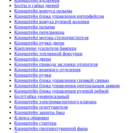
Кронштейн адсорбера
Болты и гайки дверей
Кронштейн корпуса разъема
Кронштейн блока управления интерфейсом
Кронштейн кожуха рулевой колонки
Кронштейн разъема
Кронштейн пепельницы
Кронштейн мотора стелоочистителя
Кронштейн ручки двери
Крепление усилителя бампера
Кронштейн топливной форсунки
Кронштейн двери
Кронштейн привода заслонки отопителя
Кронштейн вещевого отделения
Кронштейн ручки
Кронштейн блока управления громкой связью
Кронштейн блока управления центральным замком
Кронштейн блока управления рулевой рейкой
Болт/гайка универсальный
Кронштейн электромагнитного клапана
Кронштейн огнетушителя
Кронштейн защиты бака
Клипса обшивки
Кронштейн стартера
Кронштейн противотуманной фары