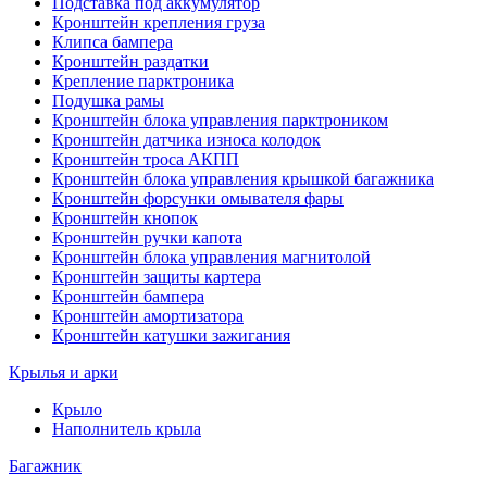
Подставка под аккумулятор
Кронштейн крепления груза
Клипса бампера
Кронштейн раздатки
Крепление парктроника
Подушка рамы
Кронштейн блока управления парктроником
Кронштейн датчика износа колодок
Кронштейн троса АКПП
Кронштейн блока управления крышкой багажника
Кронштейн форсунки омывателя фары
Кронштейн кнопок
Кронштейн ручки капота
Кронштейн блока управления магнитолой
Кронштейн защиты картера
Кронштейн бампера
Кронштейн амортизатора
Кронштейн катушки зажигания
Крылья и арки
Крыло
Наполнитель крыла
Багажник