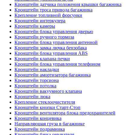
Кронштейн датчика положения крышки багажника
Кронштейн троса привода багажника
Крепление топливной форсунки
Кронштейн интеркулера
Кронштейн камеры
Кронштейн блока управления дверью
Кронштейн ручного тормоза
Кронштейн блока управления антенной
Кронштейн замка лючка бензобака
Кронштейн блока управления ABS
Кронштейн клапана печки
Кронштейн блока управления телефоном
Кронштейн накладки
Кронштейн амортизатора багажника
Кронштейн торсиона
Кронштейн потолка
Кронштейн вакуумного клапана
Кронштейн люка
Крепление стеклоочистителя
Кронштейн кнопки Старт-Стоп
Кронштейн вентилятора блока предохранителей
Кронштейн концевика
Направляющая груза в багажнике
Кронштейн подрамника
Кронштейн бачка омывателя