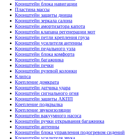
Кронштейн блока навигации
Пластина массы
Кронштейн защиты днища
Кронштейн зеркала салона
Кронштейн амортизатора капота
Кронштейн клапана регенерации мот
Кронштейн петли крепления груза
Кронштейн усилителя антенны
Кронштейн педального узла
Кронштейн блока комфорта
Кронштейн багажника
Кронштейн печки
Кронштейн рулевой колонки
Клипса
Крепление домкрата
Кронштейн датчика удара
Кронштейн сигнального огня
Кронштейн защиты АКПП
Крепление подкрылка
Крепление звукоизоляции
Кронштейн вакуумного насоса
Кронштейн ручки открывания багажника
Кронштейн антенны
Кронштейн блока управления подогревом сидений
Кронштейн усилителя звука