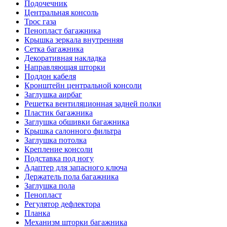
Подочечник
Центральная консоль
Трос газа
Пенопласт багажника
Крышка зеркала внутренняя
Сетка багажника
Декоративная накладка
Направляющая шторки
Поддон кабеля
Кронштейн центральной консоли
Заглушка аирбаг
Решетка вентиляционная задней полки
Пластик багажника
Заглушка обшивки багажника
Крышка салонного фильтра
Заглушка потолка
Крепление консоли
Подставка под ногу
Адаптер для запасного ключа
Держатель пола багажника
Заглушка пола
Пенопласт
Регулятор дефлектора
Планка
Механизм шторки багажника