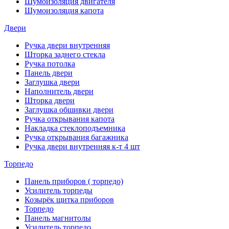
Шумоизоляция двигателя
Шумоизоляция капота
Двери
Ручка двери внутренняя
Шторка заднего стекла
Ручка потолка
Панель двери
Заглушка двери
Наполнитель двери
Шторка двери
Заглушка обшивки двери
Ручка открывания капота
Накладка стеклоподъемника
Ручка открывания багажника
Ручка двери внутренняя к-т 4 шт
Торпедо
Панель приборов ( торпедо)
Усилитель торпеды
Козырёк щитка приборов
Торпедо
Панель магнитолы
Усилитель торпедо