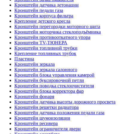
Кронштейн датчика детонации
Кронштейн педали газа
Кронштейн корпуса фильтра
Крепление детского кресла
Кронштейн перегородки моторного щита
Кронштейн моторчика стеклоподъёмника
Кронштейн противооткатного упора
Кронштейн TV-ТЮНЕРА
Кронштейн топливной трубки
Крепление топливных трубок
Пластина
Кронштейн зеркала
Кронштейн зеркала салонного
Кронштейн блока управления камерой
Кронштейн буксировочной петли
Кронштейн поводка стеклоочистителя
Кронштейн блока корректора фар
Кронштейн фонаря
Кронштейн датчика высоты дорожного просвета
Кронштейн решетки радиатора
Кронштейн датчика положения педали газа
Кронштейн шумоизоляции
Кронштейн ресивера
Кронштейн ограничителя двери