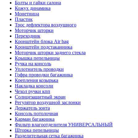
Болты и гайки салона
Кожух динамика
Монетница
Пластик
Трос дефлектора воздушного
Моторчик шторки
Переходник
Кронштейн блока Air bag
Кронштейн подстаканника
Моторчик шторки заднего стекла
Крышка пепельницы
Ручка на консоль
Уплотнитель проводки
Гофра проводки багажника
Крепления козырька
Накладка консоли
Чехол ручки кпп
Солнцезащитный экран
Регулятор воздушной заслонки
Держатель зонта
Консоль потолочная
Карман багажника
Фильтр влагоотделителя УНИВЕРСАЛЬНЫЙ
Шторка пепельницы
Разделительная сетка багажника