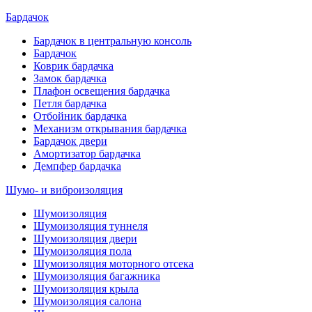
Бардачок
Бардачок в центральную консоль
Бардачок
Коврик бардачка
Замок бардачка
Плафон освещения бардачка
Петля бардачка
Отбойник бардачка
Механизм открывания бардачка
Бардачок двери
Амортизатор бардачка
Демпфер бардачка
Шумо- и виброизоляция
Шумоизоляция
Шумоизоляция туннеля
Шумоизоляция двери
Шумоизоляция пола
Шумоизоляция моторного отсека
Шумоизоляция багажника
Шумоизоляция крыла
Шумоизоляция салона