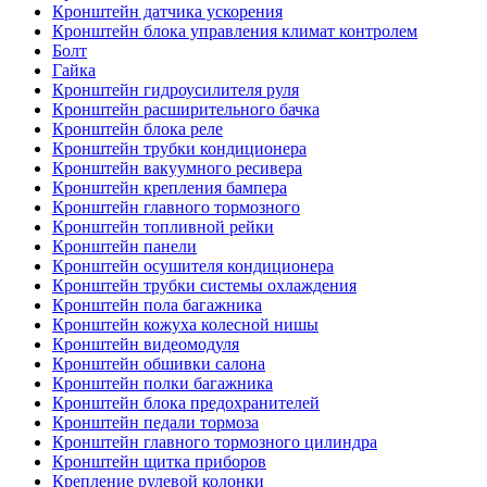
Кронштейн датчика ускорения
Кронштейн блока управления климат контролем
Болт
Гайка
Кронштейн гидроусилителя руля
Кронштейн расширительного бачка
Кронштейн блока реле
Кронштейн трубки кондиционера
Кронштейн вакуумного ресивера
Кронштейн крепления бампера
Кронштейн главного тормозного
Кронштейн топливной рейки
Кронштейн панели
Кронштейн осушителя кондиционера
Кронштейн трубки системы охлаждения
Кронштейн пола багажника
Кронштейн кожуха колесной нишы
Кронштейн видеомодуля
Кронштейн обшивки салона
Кронштейн полки багажника
Кронштейн блока предохранителей
Кронштейн педали тормоза
Кронштейн главного тормозного цилиндра
Кронштейн щитка приборов
Крепление рулевой колонки