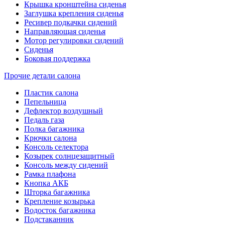
Крышка кронштейна сиденья
Заглушка крепления сиденья
Ресивер подкачки сидений
Направляющая сиденья
Мотор регулировки сидений
Сиденья
Боковая поддержка
Прочие детали салона
Пластик салона
Пепельница
Дефлектор воздушный
Педаль газа
Полка багажника
Крючки салона
Консоль селектора
Козырек солнцезащитный
Консоль между сидений
Рамка плафона
Кнопка АКБ
Шторка багажника
Крепление козырька
Водосток багажника
Подстаканник