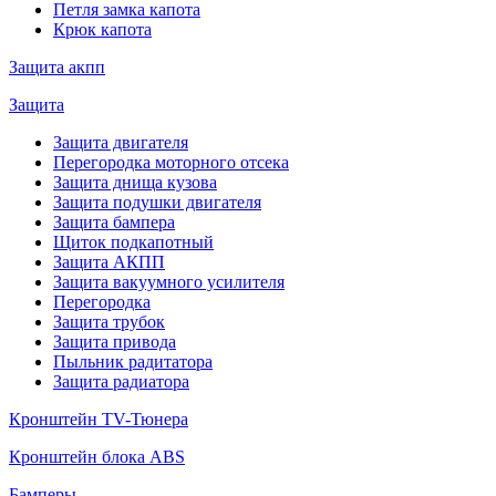
Петля замка капота
Крюк капота
Защита акпп
Защита
Защита двигателя
Перегородка моторного отсека
Защита днища кузова
Защита подушки двигателя
Защита бампера
Щиток подкапотный
Защита АКПП
Защита вакуумного усилителя
Перегородка
Защита трубок
Защита привода
Пыльник радитатора
Защита радиатора
Кронштейн TV-Тюнера
Кронштейн блока ABS
Бамперы