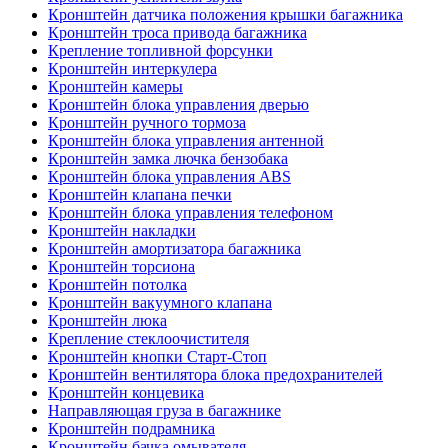
Кронштейн датчика положения крышки багажника
Кронштейн троса привода багажника
Крепление топливной форсунки
Кронштейн интеркулера
Кронштейн камеры
Кронштейн блока управления дверью
Кронштейн ручного тормоза
Кронштейн блока управления антенной
Кронштейн замка лючка бензобака
Кронштейн блока управления ABS
Кронштейн клапана печки
Кронштейн блока управления телефоном
Кронштейн накладки
Кронштейн амортизатора багажника
Кронштейн торсиона
Кронштейн потолка
Кронштейн вакуумного клапана
Кронштейн люка
Крепление стеклоочистителя
Кронштейн кнопки Старт-Стоп
Кронштейн вентилятора блока предохранителей
Кронштейн концевика
Направляющая груза в багажнике
Кронштейн подрамника
Кронштейн бачка омывателя