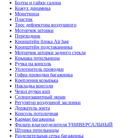
Болты и гайки салона
Кожух динамика
Монетница
Пластик
Трос дефлектора воздушного
Моторчик шторки
Переходник
Кронштейн блока Air bag
Кронштейн подстаканника
Моторчик шторки заднего стекла
Крышка пепельницы
Ручка на консоль
Уплотнитель проводки
Гофра проводки багажника
Крепления козырька
Накладка консоли
Чехол ручки кпп
Солнцезащитный экран
Регулятор воздушной заслонки
Держатель зонта
Консоль потолочная
Карман багажника
Фильтр влагоотделителя УНИВЕРСАЛЬНЫЙ
Шторка пепельницы
Разделительная сетка багажника