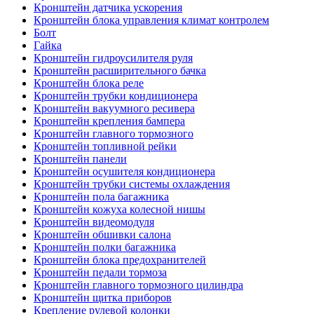
Кронштейн датчика ускорения
Кронштейн блока управления климат контролем
Болт
Гайка
Кронштейн гидроусилителя руля
Кронштейн расширительного бачка
Кронштейн блока реле
Кронштейн трубки кондиционера
Кронштейн вакуумного ресивера
Кронштейн крепления бампера
Кронштейн главного тормозного
Кронштейн топливной рейки
Кронштейн панели
Кронштейн осушителя кондиционера
Кронштейн трубки системы охлаждения
Кронштейн пола багажника
Кронштейн кожуха колесной нишы
Кронштейн видеомодуля
Кронштейн обшивки салона
Кронштейн полки багажника
Кронштейн блока предохранителей
Кронштейн педали тормоза
Кронштейн главного тормозного цилиндра
Кронштейн щитка приборов
Крепление рулевой колонки