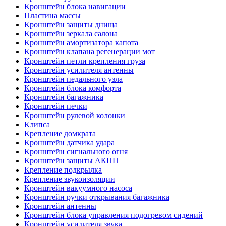
Кронштейн блока навигации
Пластина массы
Кронштейн защиты днища
Кронштейн зеркала салона
Кронштейн амортизатора капота
Кронштейн клапана регенерации мот
Кронштейн петли крепления груза
Кронштейн усилителя антенны
Кронштейн педального узла
Кронштейн блока комфорта
Кронштейн багажника
Кронштейн печки
Кронштейн рулевой колонки
Клипса
Крепление домкрата
Кронштейн датчика удара
Кронштейн сигнального огня
Кронштейн защиты АКПП
Крепление подкрылка
Крепление звукоизоляции
Кронштейн вакуумного насоса
Кронштейн ручки открывания багажника
Кронштейн антенны
Кронштейн блока управления подогревом сидений
Кронштейн усилителя звука