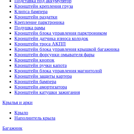
Подставка под аккумулятор
Кронштейн крепления груза
Клипса бампера
Кронштейн раздатки
Крепление парктроника
Подушка рамы
Кронштейн блока управления парктроником
Кронштейн датчика износа колодок
Кронштейн троса АКПП
Кронштейн блока управления крышкой багажника
Кронштейн форсунки омывателя фары
Кронштейн кнопок
Кронштейн ручки капота
Кронштейн блока управления магнитолой
Кронштейн защиты картера
Кронштейн бампера
Кронштейн амортизатора
Кронштейн катушки зажигания
Крылья и арки
Крыло
Наполнитель крыла
Багажник