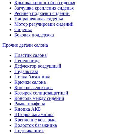
Крышка кронштейна сиденья
Заглушка крепления сиденья
Ресивер подкачки сидений
Направляющая сиденья
Мотор регулировки сидений
Сиденья
Боковая поддержка
Прочие детали салона
Пластик салона
Пепельница
Дефлектор воздушный
Педаль газа
Полка багажника
Крючки салона
Консоль селектора
Козырек солнцезащитный
Консоль между сидений
Рамка плафона
Кнопка АКБ
Шторка багажника
Крепление козырька
Водосток багажника
Подстаканник