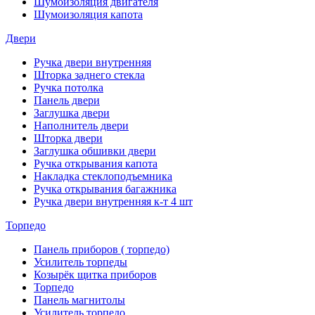
Шумоизоляция двигателя
Шумоизоляция капота
Двери
Ручка двери внутренняя
Шторка заднего стекла
Ручка потолка
Панель двери
Заглушка двери
Наполнитель двери
Шторка двери
Заглушка обшивки двери
Ручка открывания капота
Накладка стеклоподъемника
Ручка открывания багажника
Ручка двери внутренняя к-т 4 шт
Торпедо
Панель приборов ( торпедо)
Усилитель торпеды
Козырёк щитка приборов
Торпедо
Панель магнитолы
Усилитель торпедо