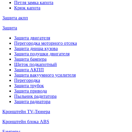
Петля замка капота
Крюк капота
Защита акпп
Защита
Защита двигателя
Перегородка моторного отсека
Защита днища кузова
Защита подушки двигателя
Защита бампера
Щиток подкапотный
Защита АКПП
Защита вакуумного усилителя
Перегородка
Защита трубок
Защита привода
Пыльник радитатора
Защита радиатора
Кронштейн TV-Тюнера
Кронштейн блока ABS
Бамперы