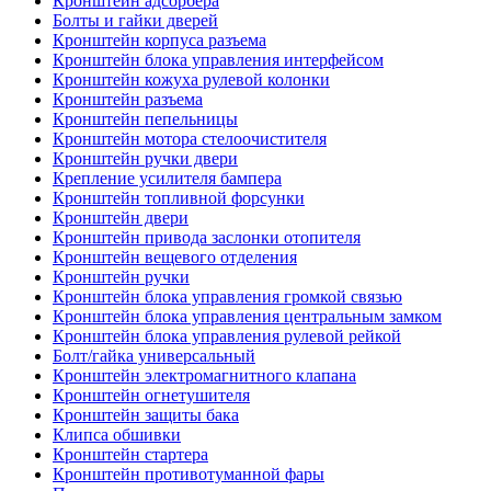
Кронштейн адсорбера
Болты и гайки дверей
Кронштейн корпуса разъема
Кронштейн блока управления интерфейсом
Кронштейн кожуха рулевой колонки
Кронштейн разъема
Кронштейн пепельницы
Кронштейн мотора стелоочистителя
Кронштейн ручки двери
Крепление усилителя бампера
Кронштейн топливной форсунки
Кронштейн двери
Кронштейн привода заслонки отопителя
Кронштейн вещевого отделения
Кронштейн ручки
Кронштейн блока управления громкой связью
Кронштейн блока управления центральным замком
Кронштейн блока управления рулевой рейкой
Болт/гайка универсальный
Кронштейн электромагнитного клапана
Кронштейн огнетушителя
Кронштейн защиты бака
Клипса обшивки
Кронштейн стартера
Кронштейн противотуманной фары