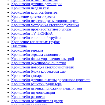
Кронштейн датчика детонации
Кронштейн педали газа
Кронштейн корпуса фильтра
Крепление детского кресла
Кронштейн перегородки моторного щита
Кронштейн моторчика стеклоподъёмника
Кронштейн противооткатного упора
Кронштейн TV-ТЮНЕРА
Кронштейн топливной трубки
Крепление топливных трубок
Пластина
Кронштейн зеркала
Кронштейн зеркала салонного
Кронштейн блока управления камерой
Кронштейн буксировочной петли
Кронштейн поводка стеклоочистителя
Кронштейн блока корректора фар
Кронштейн фонаря
Кронштейн датчика высоты дорожного просвета
Кронштейн решетки радиатора
Кронштейн датчика положения педали газа
Кронштейн шумоизоляции
Кронштейн ресивера
Кронштейн ограничителя двери