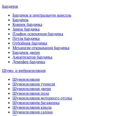
Бардачок
Бардачок в центральную консоль
Бардачок
Коврик бардачка
Замок бардачка
Плафон освещения бардачка
Петля бардачка
Отбойник бардачка
Механизм открывания бардачка
Бардачок двери
Амортизатор бардачка
Демпфер бардачка
Шумо- и виброизоляция
Шумоизоляция
Шумоизоляция туннеля
Шумоизоляция двери
Шумоизоляция пола
Шумоизоляция моторного отсека
Шумоизоляция багажника
Шумоизоляция крыла
Шумоизоляция салона