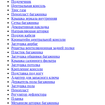
Подочечник
Центральная консоль
Трос газа
Пенопласт багажника
Крышка зеркала внутренняя
Сетка багажника
Декоративная накладка
Направляющая шторки
Поддон кабеля
Кронштейн центральной консоли
Заглушка аирбаг
Решетка вентиляционная задней полки
Пластик багажника
Заглушка обшивки багажника
Крышка салонного фильтра
Заглушка потолка
Крепление консоли
Подставка под ногу
Адаптер для запасного ключа
Держатель пола багажника
Заглушка пола
Пенопласт
Регулятор дефлектора
Планка
Механизм шторки багажника