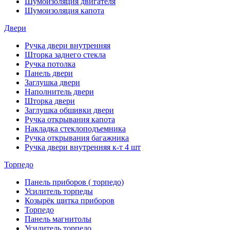
Шумоизоляция двигателя
Шумоизоляция капота
Двери
Ручка двери внутренняя
Шторка заднего стекла
Ручка потолка
Панель двери
Заглушка двери
Наполнитель двери
Шторка двери
Заглушка обшивки двери
Ручка открывания капота
Накладка стеклоподъемника
Ручка открывания багажника
Ручка двери внутренняя к-т 4 шт
Торпедо
Панель приборов ( торпедо)
Усилитель торпеды
Козырёк щитка приборов
Торпедо
Панель магнитолы
Усилитель торпедо