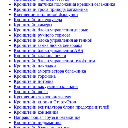
Кронштейн датчика положения крышки багажника
Кронштейн троса привода багажника
Крепление топливной форсунки
Кронштейн интеркулера
Кронштейн камеры
Кронштейн блока управления дверью
Кронштейн ручного тормоза
Кронштейн блока управления антенной
Кронштейн замка лючка бензобака
Кронштейн блока управления ABS
Кронштейн клапана печки
Кронштейн блока управления телефоном
Кронштейн накладки
Кронштейн амортизатора багажника
Кронштейн торсиона
Кронштейн потолка
Кронштейн вакуумного клапана
Кронштейн люка
Крепление стеклоочистителя
Кронштейн кнопки Старт-Стоп
Кронштейн вентилятора блока предохранителей
Кронштейн концевика
Направляющая груза в багажнике
Кронштейн подрамника
Кронштейн бачка омывателя