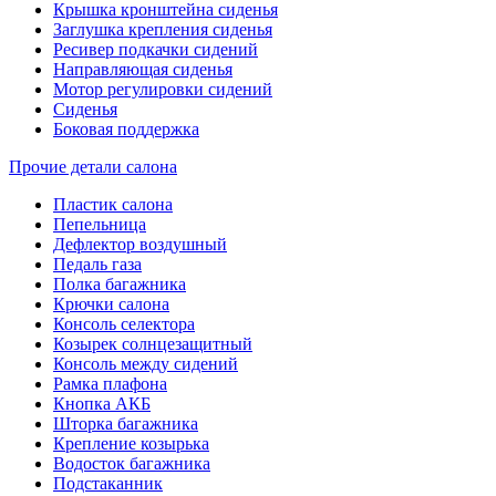
Крышка кронштейна сиденья
Заглушка крепления сиденья
Ресивер подкачки сидений
Направляющая сиденья
Мотор регулировки сидений
Сиденья
Боковая поддержка
Прочие детали салона
Пластик салона
Пепельница
Дефлектор воздушный
Педаль газа
Полка багажника
Крючки салона
Консоль селектора
Козырек солнцезащитный
Консоль между сидений
Рамка плафона
Кнопка АКБ
Шторка багажника
Крепление козырька
Водосток багажника
Подстаканник