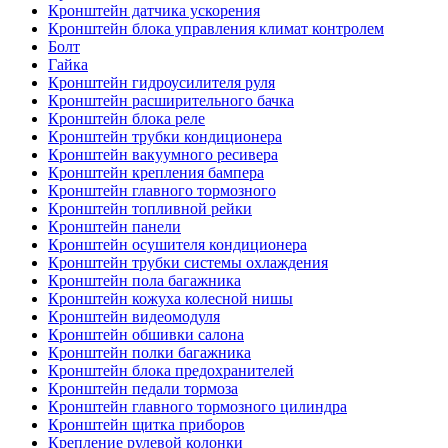
Кронштейн датчика ускорения
Кронштейн блока управления климат контролем
Болт
Гайка
Кронштейн гидроусилителя руля
Кронштейн расширительного бачка
Кронштейн блока реле
Кронштейн трубки кондиционера
Кронштейн вакуумного ресивера
Кронштейн крепления бампера
Кронштейн главного тормозного
Кронштейн топливной рейки
Кронштейн панели
Кронштейн осушителя кондиционера
Кронштейн трубки системы охлаждения
Кронштейн пола багажника
Кронштейн кожуха колесной нишы
Кронштейн видеомодуля
Кронштейн обшивки салона
Кронштейн полки багажника
Кронштейн блока предохранителей
Кронштейн педали тормоза
Кронштейн главного тормозного цилиндра
Кронштейн щитка приборов
Крепление рулевой колонки