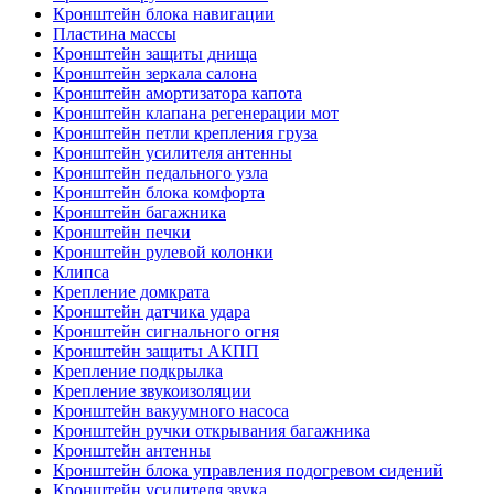
Кронштейн блока навигации
Пластина массы
Кронштейн защиты днища
Кронштейн зеркала салона
Кронштейн амортизатора капота
Кронштейн клапана регенерации мот
Кронштейн петли крепления груза
Кронштейн усилителя антенны
Кронштейн педального узла
Кронштейн блока комфорта
Кронштейн багажника
Кронштейн печки
Кронштейн рулевой колонки
Клипса
Крепление домкрата
Кронштейн датчика удара
Кронштейн сигнального огня
Кронштейн защиты АКПП
Крепление подкрылка
Крепление звукоизоляции
Кронштейн вакуумного насоса
Кронштейн ручки открывания багажника
Кронштейн антенны
Кронштейн блока управления подогревом сидений
Кронштейн усилителя звука