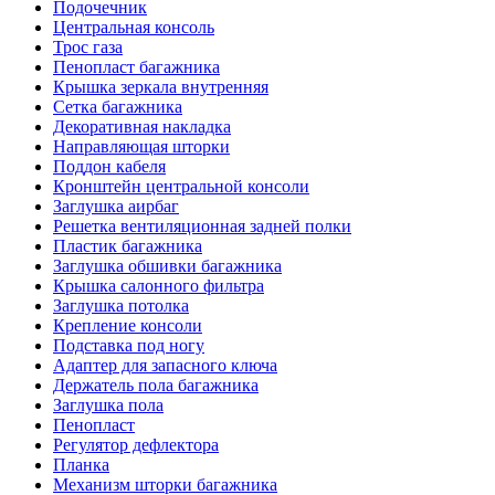
Подочечник
Центральная консоль
Трос газа
Пенопласт багажника
Крышка зеркала внутренняя
Сетка багажника
Декоративная накладка
Направляющая шторки
Поддон кабеля
Кронштейн центральной консоли
Заглушка аирбаг
Решетка вентиляционная задней полки
Пластик багажника
Заглушка обшивки багажника
Крышка салонного фильтра
Заглушка потолка
Крепление консоли
Подставка под ногу
Адаптер для запасного ключа
Держатель пола багажника
Заглушка пола
Пенопласт
Регулятор дефлектора
Планка
Механизм шторки багажника