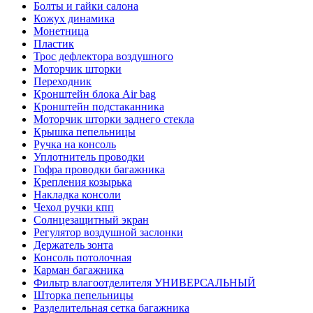
Болты и гайки салона
Кожух динамика
Монетница
Пластик
Трос дефлектора воздушного
Моторчик шторки
Переходник
Кронштейн блока Air bag
Кронштейн подстаканника
Моторчик шторки заднего стекла
Крышка пепельницы
Ручка на консоль
Уплотнитель проводки
Гофра проводки багажника
Крепления козырька
Накладка консоли
Чехол ручки кпп
Солнцезащитный экран
Регулятор воздушной заслонки
Держатель зонта
Консоль потолочная
Карман багажника
Фильтр влагоотделителя УНИВЕРСАЛЬНЫЙ
Шторка пепельницы
Разделительная сетка багажника