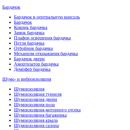
Бардачок
Бардачок в центральную консоль
Бардачок
Коврик бардачка
Замок бардачка
Плафон освещения бардачка
Петля бардачка
Отбойник бардачка
Механизм открывания бардачка
Бардачок двери
Амортизатор бардачка
Демпфер бардачка
Шумо- и виброизоляция
Шумоизоляция
Шумоизоляция туннеля
Шумоизоляция двери
Шумоизоляция пола
Шумоизоляция моторного отсека
Шумоизоляция багажника
Шумоизоляция крыла
Шумоизоляция салона