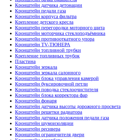
Кронштейн датчика детонации
Кронштейн педали газа
Кронштейн корпуса фильтра
Крепление детского кресла
Кронштейн перегородки моторного щита
Кронштейн моторчика стеклоподъёмника
Кронштейн противооткатного упора
Кронштейн TV-ТЮНЕРА
Кронштейн топливной трубки
Крепление топливных трубок
Пластина
Кронштейн зеркала
Кронштейн зеркала салонного
Кронштейн блока управления камерой
Кронштейн буксировочной петли
Кронштейн поводка стеклоочистителя
Кронштейн блока корректора фар
Кронштейн фонаря
Кронштейн датчика высоты дорожного просвета
Кронштейн решетки радиатора
Кронштейн датчика положения педали газа
Кронштейн шумоизоляции
Кронштейн ресивера
Кронштейн ограничителя двери