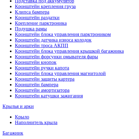
Подставка под аккумулятор
Кронштейн крепления груза
Клипса бампера
Кронштейн раздатки
Крепление парктроника
Подушка рамы
Кронштейн блока управления парктроником
Кронштейн датчика износа колодок
Кронштейн троса АКПП
Кронштейн блока управления крышкой багажника
Кронштейн форсунки омывателя фары
Кронштейн кнопок
Кронштейн ручки капота
Кронштейн блока управления магнитолой
Кронштейн защиты картера
Кронштейн бампера
Кронштейн амортизатора
Кронштейн катушки зажигания
Крылья и арки
Крыло
Наполнитель крыла
Багажник