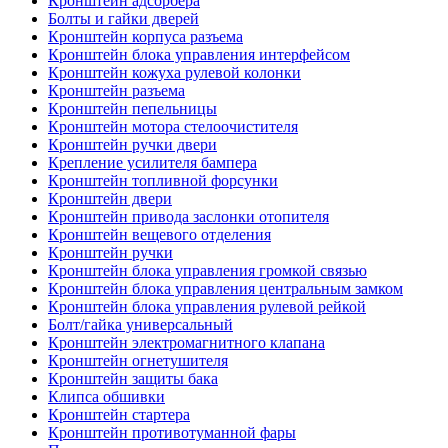
Кронштейн адсорбера
Болты и гайки дверей
Кронштейн корпуса разъема
Кронштейн блока управления интерфейсом
Кронштейн кожуха рулевой колонки
Кронштейн разъема
Кронштейн пепельницы
Кронштейн мотора стелоочистителя
Кронштейн ручки двери
Крепление усилителя бампера
Кронштейн топливной форсунки
Кронштейн двери
Кронштейн привода заслонки отопителя
Кронштейн вещевого отделения
Кронштейн ручки
Кронштейн блока управления громкой связью
Кронштейн блока управления центральным замком
Кронштейн блока управления рулевой рейкой
Болт/гайка универсальный
Кронштейн электромагнитного клапана
Кронштейн огнетушителя
Кронштейн защиты бака
Клипса обшивки
Кронштейн стартера
Кронштейн противотуманной фары