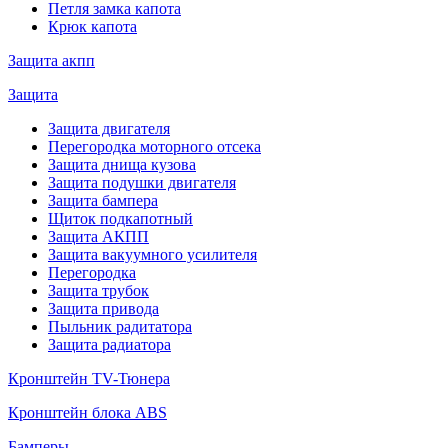
Петля замка капота
Крюк капота
Защита акпп
Защита
Защита двигателя
Перегородка моторного отсека
Защита днища кузова
Защита подушки двигателя
Защита бампера
Щиток подкапотный
Защита АКПП
Защита вакуумного усилителя
Перегородка
Защита трубок
Защита привода
Пыльник радитатора
Защита радиатора
Кронштейн TV-Тюнера
Кронштейн блока ABS
Бамперы