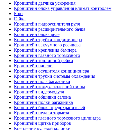
Кронштейн датчика ускорения
Кронштейн блока управления климат контролем
Болт
Гайка
Кронштейн гидроусилителя руля
Кронштейн расширительного бачка
Кронштейн блока реле
Кронштейн трубки кондиционера
Кронштейн вакуумного ресивера
Кронштейн крепления бампера
Кронштейн главного тормозного
Кронштейн топливной рейки
Кронштейн панели
Кронштейн осушителя кондиционера
Кронштейн трубки системы охлаждения
Кронштейн пола багажника
Кронштейн кожуха колесной нишы
Кронштейн видеомодуля
Кронштейн обшивки салона
Кронштейн полки багажника
Кронштейн блока предохранителей
Кронштейн педали тормоза
Кронштейн главного тормозного цилиндра
Кронштейн щитка приборов
Крепление рулевой колонки