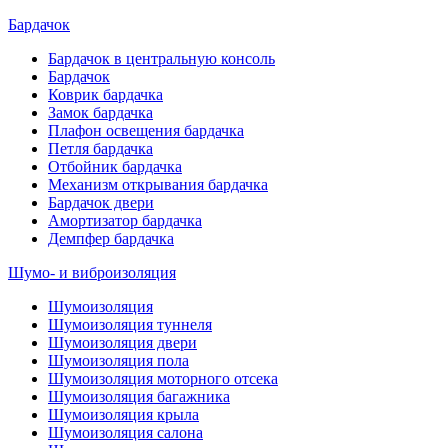
Бардачок
Бардачок в центральную консоль
Бардачок
Коврик бардачка
Замок бардачка
Плафон освещения бардачка
Петля бардачка
Отбойник бардачка
Механизм открывания бардачка
Бардачок двери
Амортизатор бардачка
Демпфер бардачка
Шумо- и виброизоляция
Шумоизоляция
Шумоизоляция туннеля
Шумоизоляция двери
Шумоизоляция пола
Шумоизоляция моторного отсека
Шумоизоляция багажника
Шумоизоляция крыла
Шумоизоляция салона