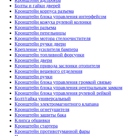
Кронштейн адсорбера
Болты и гайки дверей
Кронштейн корпуса разъема
Кронштейн блока управления интерфейсом
Кронштейн кожуха рулевой колонки
Кронштейн разъема
Кронштейн пепельницы
Кронштейн мотора стелоочистителя
Кронштейн ручки двери
Крепление усилителя бампера
Кронштейн топливной форсунки
Кронштейн двери
Кронштейн привода заслонки отопителя
Кронштейн вещевого отделения
Кронштейн ручки
Кронштейн блока управления громкой связью
Кронштейн блока управления центральным замком
Кронштейн блока управления рулевой рейкой
Болт/гайка универсальный
Кронштейн электромагнитного клапана
Кронштейн огнетушителя
Кронштейн защиты бака
Клипса обшивки
Кронштейн стартера
Кронштейн противотуманной фары