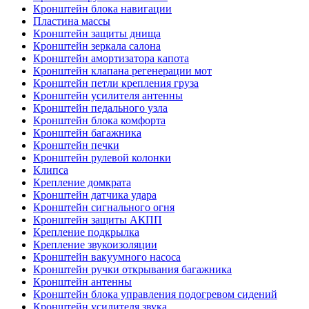
Кронштейн блока навигации
Пластина массы
Кронштейн защиты днища
Кронштейн зеркала салона
Кронштейн амортизатора капота
Кронштейн клапана регенерации мот
Кронштейн петли крепления груза
Кронштейн усилителя антенны
Кронштейн педального узла
Кронштейн блока комфорта
Кронштейн багажника
Кронштейн печки
Кронштейн рулевой колонки
Клипса
Крепление домкрата
Кронштейн датчика удара
Кронштейн сигнального огня
Кронштейн защиты АКПП
Крепление подкрылка
Крепление звукоизоляции
Кронштейн вакуумного насоса
Кронштейн ручки открывания багажника
Кронштейн антенны
Кронштейн блока управления подогревом сидений
Кронштейн усилителя звука