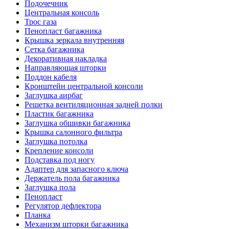
Подочечник
Центральная консоль
Трос газа
Пенопласт багажника
Крышка зеркала внутренняя
Сетка багажника
Декоративная накладка
Направляющая шторки
Поддон кабеля
Кронштейн центральной консоли
Заглушка аирбаг
Решетка вентиляционная задней полки
Пластик багажника
Заглушка обшивки багажника
Крышка салонного фильтра
Заглушка потолка
Крепление консоли
Подставка под ногу
Адаптер для запасного ключа
Держатель пола багажника
Заглушка пола
Пенопласт
Регулятор дефлектора
Планка
Механизм шторки багажника