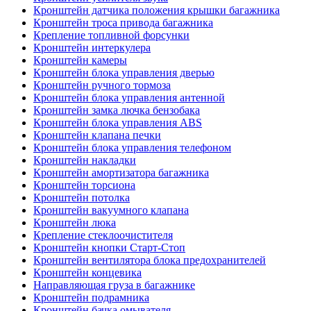
Кронштейн датчика положения крышки багажника
Кронштейн троса привода багажника
Крепление топливной форсунки
Кронштейн интеркулера
Кронштейн камеры
Кронштейн блока управления дверью
Кронштейн ручного тормоза
Кронштейн блока управления антенной
Кронштейн замка лючка бензобака
Кронштейн блока управления ABS
Кронштейн клапана печки
Кронштейн блока управления телефоном
Кронштейн накладки
Кронштейн амортизатора багажника
Кронштейн торсиона
Кронштейн потолка
Кронштейн вакуумного клапана
Кронштейн люка
Крепление стеклоочистителя
Кронштейн кнопки Старт-Стоп
Кронштейн вентилятора блока предохранителей
Кронштейн концевика
Направляющая груза в багажнике
Кронштейн подрамника
Кронштейн бачка омывателя