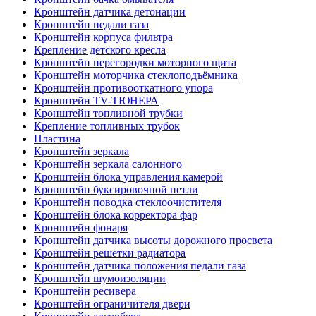
Кронштейн датчика детонации
Кронштейн педали газа
Кронштейн корпуса фильтра
Крепление детского кресла
Кронштейн перегородки моторного щита
Кронштейн моторчика стеклоподъёмника
Кронштейн противооткатного упора
Кронштейн TV-ТЮНЕРА
Кронштейн топливной трубки
Крепление топливных трубок
Пластина
Кронштейн зеркала
Кронштейн зеркала салонного
Кронштейн блока управления камерой
Кронштейн буксировочной петли
Кронштейн поводка стеклоочистителя
Кронштейн блока корректора фар
Кронштейн фонаря
Кронштейн датчика высоты дорожного просвета
Кронштейн решетки радиатора
Кронштейн датчика положения педали газа
Кронштейн шумоизоляции
Кронштейн ресивера
Кронштейн ограничителя двери