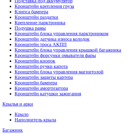
Подставка под аккумулятор
Кронштейн крепления груза
Клипса бампера
Кронштейн раздатки
Крепление парктроника
Подушка рамы
Кронштейн блока управления парктроником
Кронштейн датчика износа колодок
Кронштейн троса АКПП
Кронштейн блока управления крышкой багажника
Кронштейн форсунки омывателя фары
Кронштейн кнопок
Кронштейн ручки капота
Кронштейн блока управления магнитолой
Кронштейн защиты картера
Кронштейн бампера
Кронштейн амортизатора
Кронштейн катушки зажигания
Крылья и арки
Крыло
Наполнитель крыла
Багажник