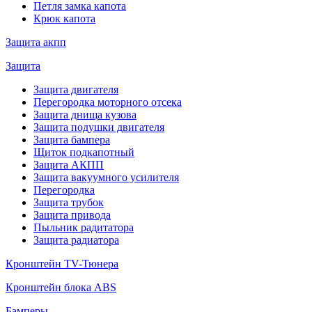
Петля замка капота
Крюк капота
Защита акпп
Защита
Защита двигателя
Перегородка моторного отсека
Защита днища кузова
Защита подушки двигателя
Защита бампера
Щиток подкапотный
Защита АКПП
Защита вакуумного усилителя
Перегородка
Защита трубок
Защита привода
Пыльник радитатора
Защита радиатора
Кронштейн TV-Тюнера
Кронштейн блока ABS
Бамперы