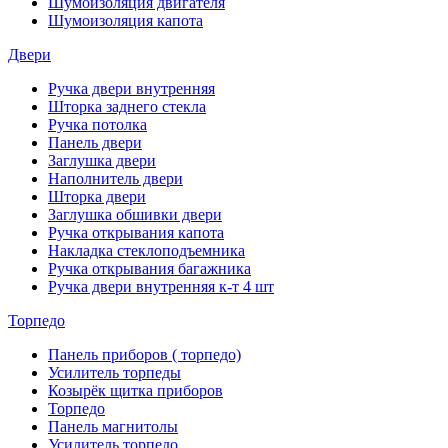
Шумоизоляция двигателя
Шумоизоляция капота
Двери
Ручка двери внутренняя
Шторка заднего стекла
Ручка потолка
Панель двери
Заглушка двери
Наполнитель двери
Шторка двери
Заглушка обшивки двери
Ручка открывания капота
Накладка стеклоподъемника
Ручка открывания багажника
Ручка двери внутренняя к-т 4 шт
Торпедо
Панель приборов ( торпедо)
Усилитель торпеды
Козырёк щитка приборов
Торпедо
Панель магнитолы
Усилитель торпедо