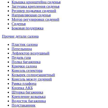
Крышка кронштейна сиденья
Заглушка крепления сиденья
Ресивер подкачки сидений
Направляющая сиденья
Мотор регулировки сидений
Сиденья
Боковая поддержка
Прочие детали салона
Пластик салона
Пепельница
Дефлектор воздушный
Педаль газа
Полка багажника
Крючки салона
Консоль селектора
Козырек солнцезащитный
Консоль между сидений
Рамка плафона
Кнопка АКБ
Шторка багажника
Крепление козырька
Водосток багажника
Подстаканник