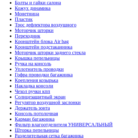
Болты и гайки салона
Кожух динамика
Монетница
Пластик
Трос дефлектора воздушного
Моторчик шторки
Переходник
Кронштейн блока Air bag
Кронштейн подстаканника
Моторчик шторки заднего стекла
Крышка пепельницы
Ручка на консоль
Уплотнитель проводки
Гофра проводки багажника
Крепления козырька
Накладка консоли
Чехол ручки кпп
Солнцезащитный экран
Регулятор воздушной заслонки
Держатель зонта
Консоль потолочная
Карман багажника
Фильтр влагоотделителя УНИВЕРСАЛЬНЫЙ
Шторка пепельницы
Разделительная сетка багажника