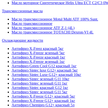
Масло моторное Синтетическое Helix Ultra ECT C2/C3 0W
Трансмиссионные масла
Масло трансмиссионное Motul Multi ATF 100% Sunt.
Масло трансмиссионное
Масло трансмиссионное ATF Z-1 (4L)
Масло трансмиссионное TOTACHI Dexron-VI 4L
Охлаждающие жидкости
Антифриз X-Freez красный 5кг
Антифриз X-Freeze зеленый 5кг
Антифриз X-Freeze красный 1кг
Антифриз X-Freeze зеленый 1кг
Антифриз Green Cool G12 красный 1кг
Антифриз Sintec luxe G12+ красный 5кг
Антифриз Sintec Luxe G12+ красный 10кг
Антифриз Sintec зеленый G11 10кг
Антифриз Sintec зеленый G11 1кг
Антифриз Sintec красный G12 1кг
Антифриз Sintec зеленый G11 5кг
Антифриз X-Freeze G12+ красный 5кг
Антифриз X-Freeze G12+ красный 1кг
Антифриз Chemipro G12+ красный 5л