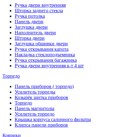
Ручка двери внутренняя
Шторка заднего стекла
Ручка потолка
Панель двери
Заглушка двери
Наполнитель двери
Шторка двери
Заглушка обшивки двери
Ручка открывания капота
Накладка стеклоподъемника
Ручка открывания багажника
Ручка двери внутренняя к-т 4 шт
Торпедо
Панель приборов ( торпедо)
Усилитель торпеды
Козырёк щитка приборов
Торпедо
Панель магнитолы
Усилитель торпедо
Крышка корпуса салонного фильтра
Клипса панели приборов
Коврики