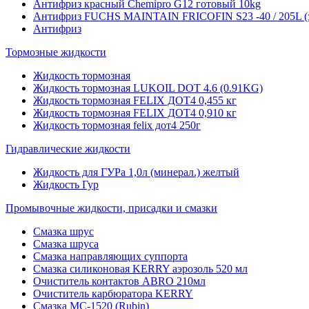
Антифриз красный Chemipro G12 готовый 10kg
Антифриз FUCHS MAINTAIN FRICOFIN S23 -40 / 205L (
Антифриз
Тормозные жидкости
Жидкость тормозная
Жидкость тормозная LUKOIL DOT 4.6 (0.91KG)
Жидкость тормозная FELIX ДОТ4 0,455 кг
Жидкость тормозная FELIX ДОТ4 0,910 кг
Жидкость тормозная felix дот4 250г
Гидравлические жидкости
Жидкость для ГУРа 1,0л (минерал.) желтый
Жидкость Гур
Промывочные жидкости, присадки и смазки
Смазка шрус
Смазка шруса
Смазка направляющих суппорта
Смазка силиконовая KERRY аэрозоль 520 мл
Очиститель контактов ABRO 210мл
Очиститель карбюратора KERRY
Смазка МС-1520 (Rubin)