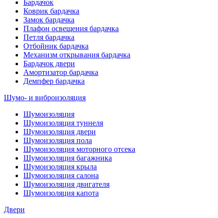
Бардачок
Коврик бардачка
Замок бардачка
Плафон освещения бардачка
Петля бардачка
Отбойник бардачка
Механизм открывания бардачка
Бардачок двери
Амортизатор бардачка
Демпфер бардачка
Шумо- и виброизоляция
Шумоизоляция
Шумоизоляция туннеля
Шумоизоляция двери
Шумоизоляция пола
Шумоизоляция моторного отсека
Шумоизоляция багажника
Шумоизоляция крыла
Шумоизоляция салона
Шумоизоляция двигателя
Шумоизоляция капота
Двери